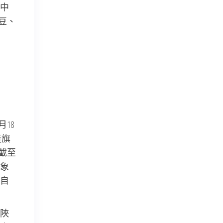
中
豆、
18
黃旗
截至
象
自
陜