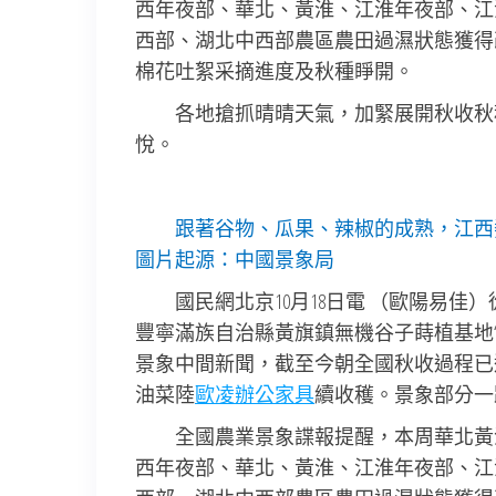
西年夜部、華北、黃淮、江淮年夜部、江
西部、湖北中西部農區農田過濕狀態獲得
棉花吐絮采摘進度及秋種睜開。
各地搶抓晴晴天氣，加緊展開秋收秋
悅。
跟著谷物、瓜果、辣椒的成熟，江西
圖片起源：中國景象局
國民網北京10月18日電 （歐陽易
豐寧滿族自治縣黃旗鎮無機谷子蒔植基地“
景象中間新聞，截至今朝全國秋收過程已
油菜陸
歐凌辦公家具
續收穫。景象部分一
全國農業景象諜報提醒，本周華北黃
西年夜部、華北、黃淮、江淮年夜部、江