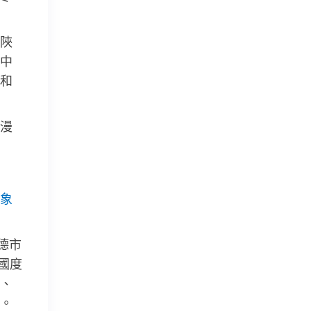
陜
中
和
漫
象
德市
國度
、
。