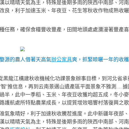
漢以晴晴天氣為主，特殊是後期多雨的陜西中南部、河南
改良，利于加速玉米、年夜豆、花生等秋收作物成熟收曬
種任務，確保食糧豐收豐產，田間地頭處處瀰漫著豐產喜
婺源的農人借著天高氣
辦公家具
爽，抓緊晾曬一年的收穫
佳）從黑龍江構建秋收機械化功課景象辦事目標，到河北省承
智”推信息，再到云南景邁山遺產區平面景象不雅測……據
過半，此中一季稻、玉米、年夜豆收獲均超五成，冬小麥
路護航處所特點農業成長，以提質增效唱響村落復興之歌
淮氣象晴好，利于加速秋收騰茬進度。此中新疆年夜部、
漢以晴晴天氣為主，特殊是後期多雨的陜西中南部、河南