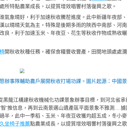
處所特點農業成長，以提質增效唱響村落復興之歌。
淮氣象晴好，利于加速秋收騰茬進度。此中新疆年夜部、
漢以晴晴天氣為主，特殊是後期多雨的陜西中南部、河南
改良，利于加速玉米、年夜豆、花生等秋收作物成熟收曬
椅
開秋收秋種任務，確保食糧豐收豐產，田間地頭處處瀰
愿辦事隊輔助農戶展開秋收打場功課。圖片起源：中國景
佳）從黑龍江構建秋收機械化功課景象辦事目標，到河北省承
智”推信息，再到云南景邁山遺產區平面景象不雅測……據
過半，此中一季稻、玉米、年夜豆收獲均超五成，冬小麥
久坐椅子推薦
點農業成長，以提質增效唱響村落復興之歌