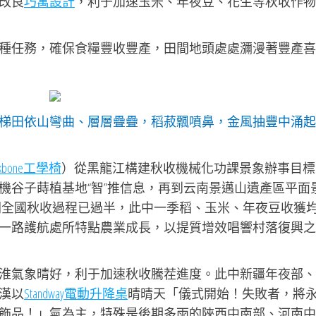
改良
巧寓設計
，利于加速玉米、年夜豆、花生等秋收作物
種任務，確保食糧豐收豐產，田間地頭處處瀰漫著豐產喜
梯田依山彎曲、層層疊疊，稻菽飄噴鼻，金風抽豐中涌起
ckbone工學椅
）從黑龍江構建秋收機械化功課景象辦事目標
機谷子蒔植基地“智”推信息，再到云南景邁山遺產區平面
朝全國秋收過程已過半，此中一季稻、玉米、年夜豆收獲
一路護航處所特點農業成長，以提質增效唱響村落復興之
淮氣象晴好，利于加速秋收騰茬進度。此中新疆年夜部、
漢以
Standway電動升降桌
晴晴天「儀式開始！失敗者，將
飾品！」氣為主，特殊是後期多雨的陜西中南部、河南中