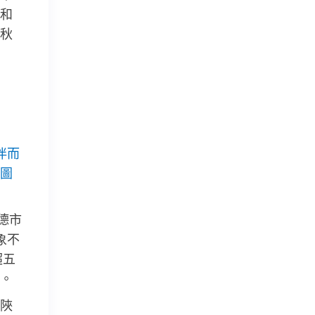
和
秋
伴而
圖
德市
象不
超五
。
陜