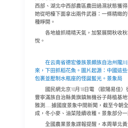
西部、湖北中西部農區農田過濕狀態獲得
她從吧檯下面拿出兩件武器：一條精緻的
種睜開。
各地搶抓晴晴天氣，加緊展開秋收秋
悅。
在云南省德宏傣族景頗族自治州隴川
來，下田抓稻花魚。圖片起源：中國這些
包裹並壓制水瓶座的怪誕藍光。景象局
國民網北京10月18日電 （歐陽易
豐寧滿族自治縣黃旗鎮無機谷子蒔植基地“
雅測……據國度景象中間新聞，截至今朝
成，冬小麥、油菜陸續收穫。景象部分一
全國農業景象諜報提醒，本周華北黃