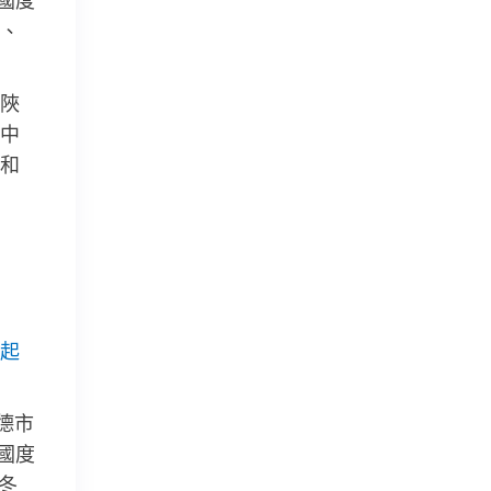
國度
、
陜
中
和
起
德市
國度
冬