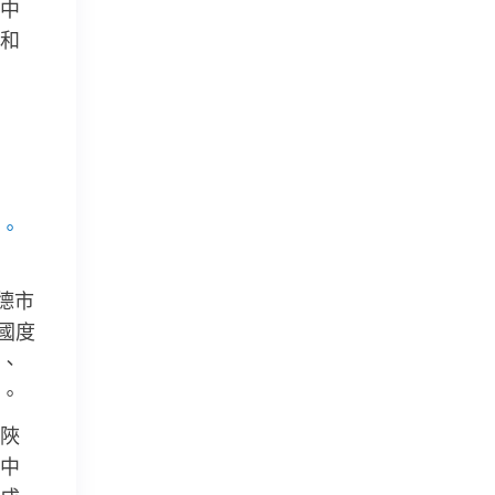
中
和
。
德市
國度
、
。
陜
中