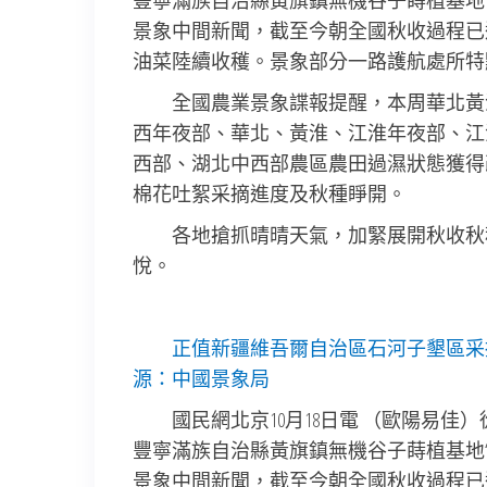
豐寧滿族自治縣黃旗鎮無機谷子蒔植基地“
景象中間新聞，截至今朝全國秋收過程已
油菜陸續收穫。景象部分一路護航處所特
全國農業景象諜報提醒，本周華北黃
西年夜部、華北、黃淮、江淮年夜部、江
西部、湖北中西部農區農田過濕狀態獲得
棉花吐絮采摘進度及秋種睜開。
各地搶抓晴晴天氣，加緊展開秋收秋
悅。
正值新疆維吾爾自治區石河子墾區采
源：中國景象局
國民網北京10月18日電 （歐陽易
豐寧滿族自治縣黃旗鎮無機谷子蒔植基地“
景象中間新聞，截至今朝全國秋收過程已