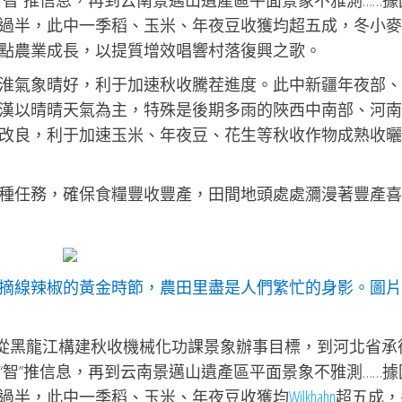
智”推信息，再到云南景邁山遺產區平面景象不雅測……據
過半，此中一季稻、玉米、年夜豆收獲均超五成，冬小麥
點農業成長，以提質增效唱響村落復興之歌。
淮氣象晴好，利于加速秋收騰茬進度。此中新疆年夜部、
漢以晴晴天氣為主，特殊是後期多雨的陜西中南部、河南
改良，利于加速玉米、年夜豆、花生等秋收作物成熟收曬
種任務，確保食糧豐收豐產，田間地頭處處瀰漫著豐產喜
摘線辣椒的黃金時節，農田里盡是人們繁忙的身影。圖片
佳）從黑龍江構建秋收機械化功課景象辦事目標，到河北省承
智”推信息，再到云南景邁山遺產區平面景象不雅測……據
過半，此中一季稻、玉米、年夜豆收獲均
Wilkhahn
超五成，