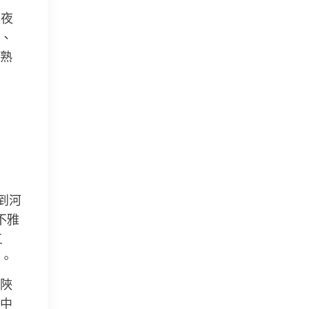
年夜
、
熟
到河
不雅
五
。
陜
中