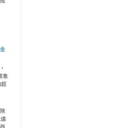
成
金
，
景象
均超
陜
永遠
西