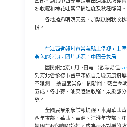
西部、湖北中西部農區農田過濕狀態獲得
熟收曬和棉花吐絮采摘進度及秋種睜開。
各地搶抓晴晴天氣，加緊展開秋收秋
悅。
在江西省贛州市崇義縣上堡鄉，上堡
黃色的海浪。圖片起源：中國景象局
國民網北京10月18日電 （歐陽易佳
ba
到河北省承德市豐寧滿族自治縣黃旗鎮無
不雅測……據國度景象中間新聞，截至今
五成，冬小麥、油菜陸續收穫。景象部分
歌。
全國農業景象諜報提醒，本周華北黃
西年夜部、華北、黃淮、江淮年夜部、江
被困在我的咖啡館裡，成為最不對稱的裝