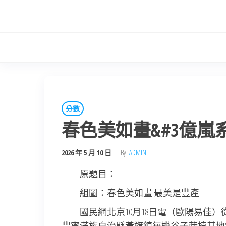
Skip
to
the
content
分數
春色美如畫&#3億嵐
2026 年 5 月 10 日
By
ADMIN
原題目：
組圖：春色美如畫 最美是豐產
國民網北京10月18日電（歐陽易佳