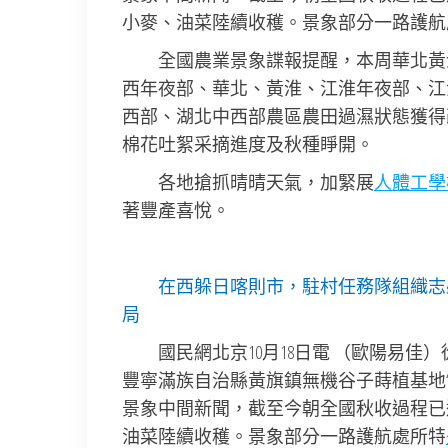
小麥、油菜陸續收穫。景象部分一路護航
全國農業景象諜報提醒，本周華北黃
西年夜部、華北、黃淮、江淮年夜部、江
西部、湖北中西部農區農田過濕狀態獲得
棉花吐絮采摘進度及秋種睜開。
各地搶抓晴晴天氣，加緊展
人體工學
著豐產喜悅。
在西躲日喀則市，駐村任務隊組織志
局
國民網北京10月18日電 （歐陽易
豐寧滿族自治縣黃旗鎮無機谷子蒔植基地“
景象中間新聞，截至今朝全國秋收過程已
油菜陸續收穫。景象部分一路護航處所特