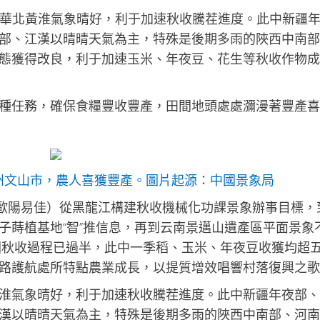
華北黃淮氣象晴好，利于加速秋收騰茬進度。此中新疆
部、江漢以晴晴天氣為主，特殊是後期多雨的陜西中南部
態獲得改良，利于加速玉米、年夜豆、花生等秋收作物成
種任務，確保食糧豐收豐產，田間地頭處處瀰漫著豐產喜
州文山市，農人喜獲豐產。圖片起源：中國景象局
歐陽易佳）從黑龍江構建秋收機械化功課景象辦事目標，
子蒔植基地“智”推信息，再到云南景邁山遺產區平面景象
國秋收過程已過半，此中一季稻、玉米、年夜豆收獲均超
路護航處所特點農業成長，以提質增效唱響村落復興之歌
淮氣象晴好，利于加速秋收騰茬進度。此中新疆年夜部、
漢以晴晴天氣為主，特殊是後期多雨的陜西中南部、河南