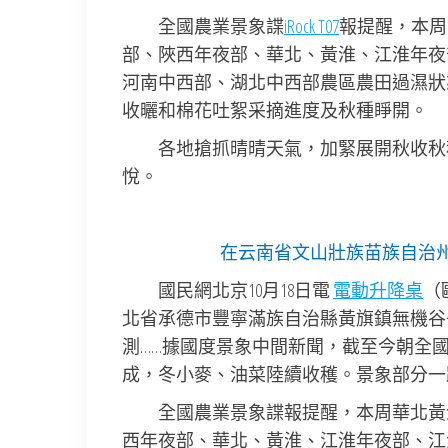
全國農業景象諜
iRock T07
報提醒，本周
部、陜西年夜部、華北、黃淮、江淮年夜
河南中西部、湖北中西部農區農田過濕狀
收曬和棉花吐絮采摘進度及秋種睜開。
各地搶抓晴晴天氣，加緊展開秋收秋
悅。
在云南省文山壯族苗族自治
國民網北京10月18日電
電動升降桌
（
北省承德市豐寧滿族自治縣黃旗鎮無機谷
測……據國度景象中間新聞，截至今朝全
成，冬小麥、油菜陸續收穫。景象部分一
全國農業景象諜報提醒，本周華北黃
西年夜部、華北、黃淮、江淮年夜部、江