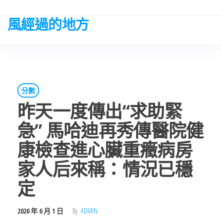
Skip
to
風經過的地方
the
content
分數
昨天一度傳出“求助緊
急” 馬哈迪再秀傳醫院健
康檢查進心臟重癥病房
家人后來稱：情況已穩
定
2026 年 6 月 1 日
By
ADMIN