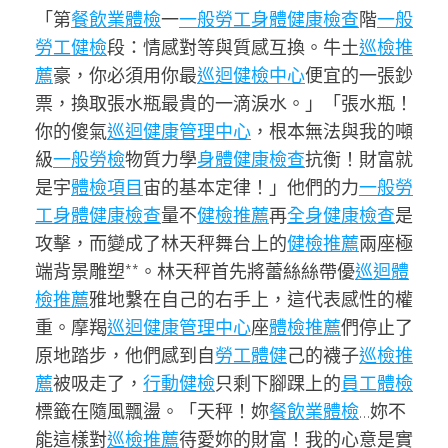
「第
餐飲業體檢
一
一般勞工身體健康檢查
階
一般
勞工健檢
段：情感對等與質感互換。牛土
巡檢推
薦
豪，你必須用你最
巡迴健檢中心
便宜的一張鈔
票，換取張水瓶最貴的一滴淚水。」「張水瓶！
你的傻氣
巡迴健康管理中心
，根本無法與我的噸
級
一般勞檢
物質力學
身體健康檢查
抗衡！財富就
是宇
體檢項目
宙的基本定律！」他們的力
一般勞
工身體健康檢查
量不
健檢推薦
再
全身健康檢查
是
攻擊，而變成了林天秤舞台上的
健檢推薦
兩座極
端背景雕塑**。林天秤首先將蕾絲絲帶優
巡迴體
檢推薦
雅地繫在自己的右手上，這代表感性的權
重。摩羯
巡迴健康管理中心
座
體檢推薦
們停止了
原地踏步，他們感到自
勞工體健
己的襪子
巡檢推
薦
被吸走了，
行動健檢
只剩下腳踝上的
員工體檢
標籤在隨風飄盪。「天秤！妳
餐飲業體檢
…妳不
能這樣對
巡檢推薦
待愛妳的財富！我的心意是實