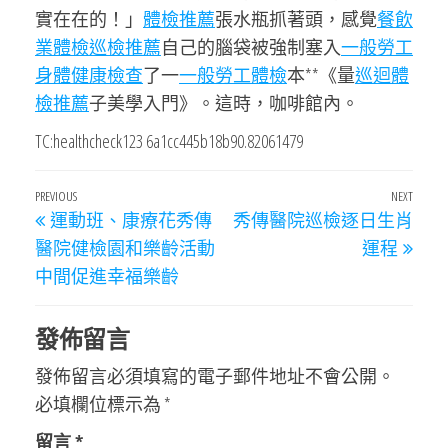
實在在的！」
體檢推薦
張水瓶抓著頭，感覺
餐飲
業體檢
巡檢推薦
自己的腦袋被強制塞入
一般勞工
身體健康檢查
了一
一般勞工體檢
本**《量
巡迴體
檢推薦
子美學入門》。這時，咖啡館內。
TC:healthcheck123 6a1cc445b18b90.82061479
文
Previous
PREVIOUS
NEXT
Next
運動班、康療花秀傳
秀傳醫院巡檢逐日生肖
章
Post
Post
醫院健檢園和樂齡活動
運程
導
中間促進幸福樂齡
覽
發佈留言
發佈留言必須填寫的電子郵件地址不會公開。
必填欄位標示為
*
留言
*