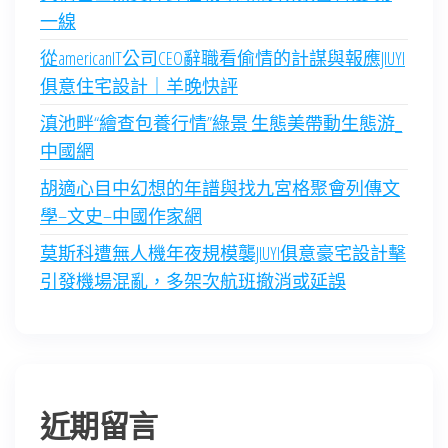
一線
從americanIT公司CEO辭職看偷情的計謀與報應JIUYI
俱意住宅設計｜羊晚快評
滇池畔“繪查包養行情”綠景 生態美帶動生態游_
中國網
胡適心目中幻想的年譜與找九宮格聚會列傳文
學–文史–中國作家網
莫斯科遭無人機年夜規模襲JIUYI俱意豪宅設計擊
引發機場混亂，多架次航班撤消或延誤
近期留言