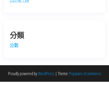
2026 年 1 月
分類
分數
Proudly powered by
WordPress
|
Theme:
Popularis eCommerce