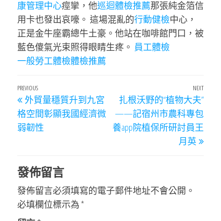
康管理中心
痙攣，他
巡迴體檢推薦
那張純金箔信
用卡也發出哀嚎。 這場混亂的
行動健檢
中心，
正是金牛座霸總牛土豪。他站在咖啡館門口，被
藍色傻氣光束照得眼睛生疼。
員工體檢
一般勞工體檢
體檢推薦
文
Previous
PREVIOUS
NEXT
Next
外貿量穩質升到九宮
扎根沃野的“植物大夫”
章
Post
Post
格空間彰顯我國經濟微
——記宿州市農科專包
導
弱韌性
養app院植保所研討員王
覽
月英
發佈留言
發佈留言必須填寫的電子郵件地址不會公開。
必填欄位標示為
*