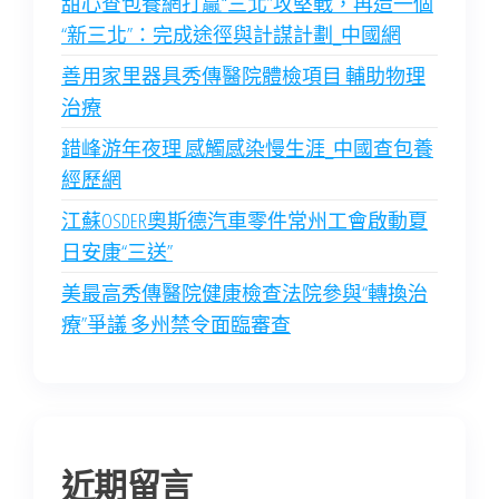
甜心查包養網打贏“三北”攻堅戰，再造一個
“新三北”：完成途徑與計謀計劃_中國網
善用家里器具秀傳醫院體檢項目 輔助物理
治療
錯峰游年夜理 感觸感染慢生涯_中國查包養
經歷網
江蘇OSDER奧斯德汽車零件常州工會啟動夏
日安康“三送”
美最高秀傳醫院健康檢查法院參與“轉換治
療”爭議 多州禁令面臨審查
近期留言