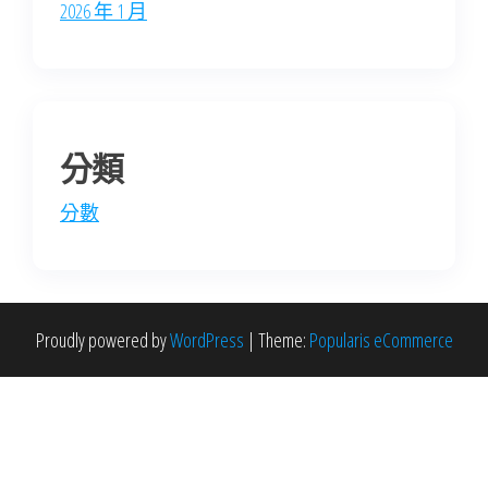
2026 年 1 月
分類
分數
Proudly powered by
WordPress
|
Theme:
Popularis eCommerce