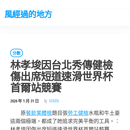
Skip
to
風經過的地方
the
content
分數
林孝埈因台北秀傳健檢
傷出席短道速滑世界杯
首爾站競賽
2026 年 1 月 31 日
By
ADMIN
原
餐飲業體檢
題目張
勞工健檢
水瓶和牛土豪
這兩個極端，都成了她追求完美平衡的工具。：
林孝埈因傷出席短道速滑世界杯首爾站競賽