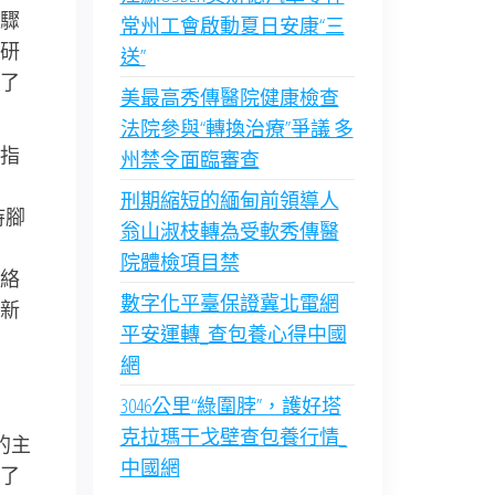
驟
常州工會啟動夏日安康“三
研
送”
了
美最高秀傳醫院健康檢查
法院參與“轉換治療”爭議 多
指
州禁令面臨審查
刑期縮短的緬甸前領導人
持腳
翁山淑枝轉為受軟秀傳醫
院體檢項目禁
絡
數字化平臺保證冀北電網
新
平安運轉_查包養心得中國
網
3046公里“綠圍脖”，護好塔
克拉瑪干戈壁查包養行情_
的主
中國網
了