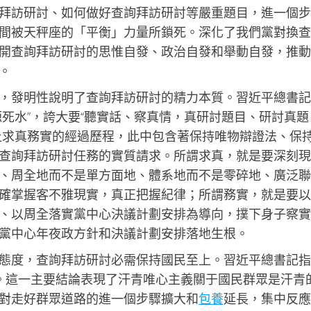
拜訪研討、如何做好查詢拜訪研討等嚴重題目，進一個步
間被天秤座的「平衡」力量所鎖死。深化了我們黨對換查
開查詢拜訪研討的思惟自發、政治自發和舉動自發，推動
。
，發明性說明了查詢拜訪研討的精力本質。習近平總書記
死水”，誇大要“聽實話、察真情，真研討題目、研討真題
止求真務實的經過歷程，此中包含著保持唯物辯證法、保
查詢拜訪研討任務的實質請求。所謂求真，就是要深刻現
、周全地而不是單方面地、體系地而不是零碎地、廣泛聯
確掌握客不雅現實，真正把握紀律；所謂務實，就是要以
、以周全落實黨中心決議計劃安排為導向，撲下身子察實
黨中心年夜政方針和決議計劃安排落地生根。
態度，查詢拜訪研討必需保持國民至上。習近平總書記指
”。這一主要結論表現了汗青唯心主義關于國民群眾是汗青
對走好群眾道路的進一個步驟擴大和
包養
延長，集中反應