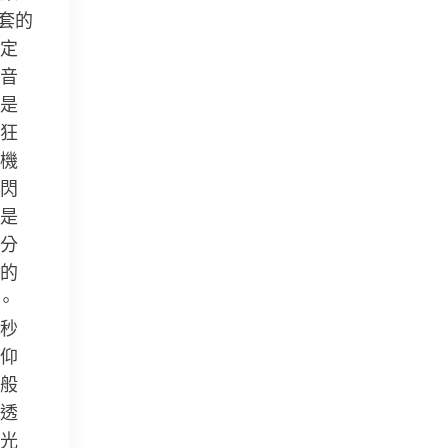
套的
定
音
是
狂
機
閃
是
分
的
。
秒
仰
般
透
光