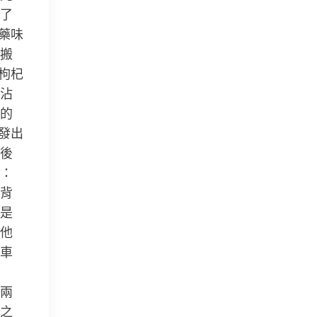
了
藥味
搬
枸杞
沾
的
發出
後
：
背
是
他
車
兩
之