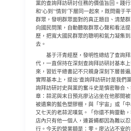
黨的查詢拜訪研討任務的價值旨回。踐行
和“心到”“情到”下層同一起來，既問需于
群眾，發明群眾面對的真正題目、清楚群
向國民問策，自動聽取群眾心聲和看法提
歷，把寬大國民群眾的聰明和氣力凝集到
去。
基于汗青經歷，發明性總結了查詢拜
代，一直保持在深刻查詢拜訪研討基本上
來，習近平總書記不只親身深刻下層普遍
實際基本上，提出“查詢拜訪研討是我們
詢拜訪研討史與黨的奮斗史是慎密聯合、
章：蒜泥與末日預兆廖沾沾坐在他那間被
被遺棄的藍色塑膠棚，與「宇宙」或「中
又七天的老蒜泥嘆氣。「你還不夠靈動，
店內只有他一個人，連蒼蠅都因為難以忍
行。今天的營業額是：零。廖沾沾不安的不