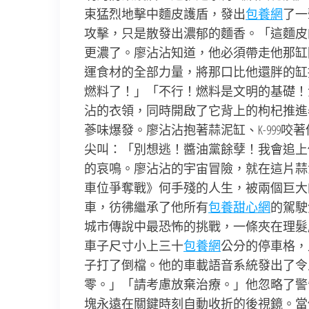
束猛烈地擊中麵皮護盾，發出
包養網
了一
攻擊，只是散發出濃郁的麵香。「這麵皮的
更濃了。廖沾沾知道，他必須帶走他那缸
運食材的全部力量，將那口比他還胖的缸抱
燃料了！」「不行！燃料是文明的基礎！
沾的衣領，同時開啟了它背上的枸杞推進
蔘味爆發。廖沾沾抱著蒜泥缸、K-999
尖叫：「別想逃！醬油黨餘孽！我會追上
的哀鳴。廖沾沾的宇宙冒險，就在這片蒜
車位爭奪戰》何手殘的人生，被兩個巨大
車，彷彿繼承了他所有
包養甜心網
的駕駛
城市傳說中最恐怖的挑戰，一條夾在理髮
車子尺寸小上三十
包養網
公分的停車格，
子打了倒檔。他的車載語音系統發出了令
零。」「請考慮放棄治療。」他忽略了警
塊永遠在關鍵時刻自動收折的後視鏡。當