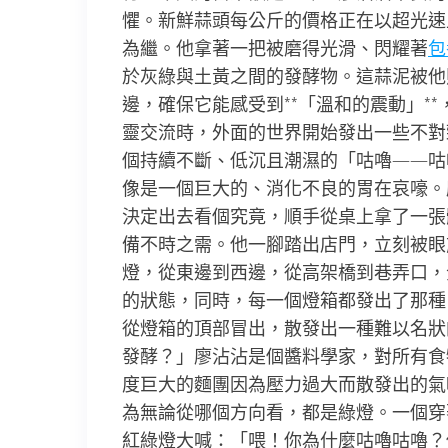
懼。新鮮蒜頭每公斤的價格正在以超光速
為繼。他拿著一把被磨得光滑、閃耀著
包
於灰綠與土黃之間的發酵物。這蒜泥被他
邊，確保它能感受到**「溫和的震動」*
靈交流時，外面的世界開始發出一些不對
個持續不斷、低沉且潮濕的「咕嚕——咕
像是一個巨大的、消化不良的胃在哀嚎。
決定出去看個究竟，順手從桌上拿了一張
備不時之需。他一腳踏出店門，立刻被眼
燈，從東邊到西邊，從高架橋到巷弄口，
的狀態，同時，每一個燈箱都發出了那種
從燈箱的頂部冒出，散發出一種難以名狀
發酵？」廖沾沾是個醬料學家，對所有食
度巨大的麵團因為壓力過大而散發出的氣
為無論從哪個方向看，都是綠燈。一個穿
紅綠燈大喊：「喂！你為什麼咕嚕咕嚕？