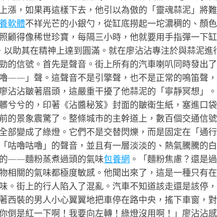
上漲，如果再這樣下去，他引以為傲的「靈魂蒜泥」將難
養軟體
不祥光芒的小銀勺，從缸底撈起一坨濃稠的、顏色
照顧得像稀世珍寶，每隔三小時，他就要用手指彈一下缸
*，以助其在精神上達到圓滿。就在廖沾沾專注於與蒜泥進
勁的信號。首先是聲音。街上所有的汽車喇叭同時發出了
嚕——」聲。這聲音不是引擎聲，也不是正常的鳴笛聲，
廖沾沾皺著眉頭，這嚴重干擾了他蒜泥的「寧靜冥想」。
髒兮兮的，印著《沾醬秘笈》封面的皺衛生紙，塞進口袋
前的景象震驚了。整條城市的主幹道上，數百個交通信號
全部變成了綠燈。它們不是交替閃爍，而是固定在「通行
「咕嚕咕嚕」的聲音，並且有一層淡淡的、熱氣騰騰的白
的——麵粉蒸煮過頭的氣味
包養網
。「麵粉焦慮？還是過
物相關的氣味都極度敏感。他聞出來了，這是一種只有在
味。街上的行人陷入了混亂。汽車不知道該走還是該停，
著西裝的男人小心翼翼地把車停在路中央，搖下車窗，對
你倒是紅一下啊！我要向左轉！綠燈沒用啊！」廖沾沾感