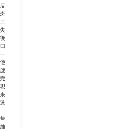
反
斑
三
失
後
口
一
他
旋
完
現
來
泳
些
維