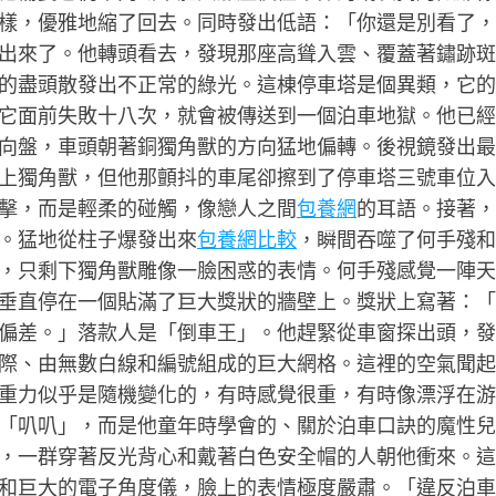
樣，優雅地縮了回去。同時發出低語：「你還是別看了，
出來了。他轉頭看去，發現那座高聳入雲、覆蓋著鏽跡斑
的盡頭散發出不正常的綠光。這棟停車塔是個異類，它的
它面前失敗十八次，就會被傳送到一個泊車地獄。他已經
向盤，車頭朝著銅獨角獸的方向猛地偏轉。後視鏡發出最
上獨角獸，但他那顫抖的車尾卻擦到了停車塔三號車位入
擊，而是輕柔的碰觸，像戀人之間
包養網
的耳語。接著，
。猛地從柱子爆發出來
包養網比較
，瞬間吞噬了何手殘和
，只剩下獨角獸雕像一臉困惑的表情。何手殘感覺一陣天
垂直停在一個貼滿了巨大獎狀的牆壁上。獎狀上寫著：「
偏差。」落款人是「倒車王」。他趕緊從車窗探出頭，發
際、由無數白線和編號組成的巨大網格。這裡的空氣聞起
重力似乎是隨機變化的，有時感覺很重，有時像漂浮在游
「叭叭」，而是他童年時學會的、關於泊車口訣的魔性兒
，一群穿著反光背心和戴著白色安全帽的人朝他衝來。這
和巨大的電子角度儀，臉上的表情極度嚴肅。「違反泊車