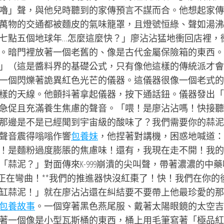
嚕」聲，與他兒時聽到的家傳預言不謀而合。他想起家傳
萬物的交通都被麵皮的氣味籠罩，且燈號恒綠、聲如湯沸
七點五個地球年…怎麼這麼快？」廖沾沾猛地衝回店裡，
。暗門裡放著一個老舊的、像是古代金屬保險箱的東西。
」（這是醬料界的基礎公式，只有像他這樣的傳統派才會
一個閃爍著詭異紅色光芒的儀器。這儀器很像一個老式的
樣的天線。他顫抖著拿起儀器，按下通話鈕。儀器發出「
急促且充滿養生焦慮的聲音。「喂！是廖沾沾嗎！快接聽
務！你那邊是不是已經聞到宇宙級的酸味了？我們需要你的蒜
聲音震得嗡嗡作響
包養妹
，他捏著對講機，困惑地喊道：
！是麵粉過度膨脹的焦慮味！還有，我現在走不開！我的
蒜泥？」對面傳來K-999崩潰的尖叫聲，帶著濃濃的中藥
正在彎曲！**我們的推進器快沒紅棗了！快！我們在你的
缸蒜泥！」就在廖沾沾還在糾結要不要帶上他最珍愛的那
包養故事
。一個穿著黑色燕尾服、戴著太陽眼鏡的太空吉
著一個像是小型瓦斯桶的東西，桶上用毛筆寫著「極品紅