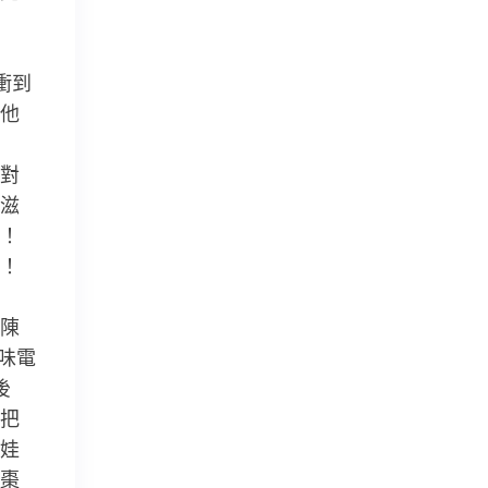
衝到
他
對
滋
！
泥！
陳
味電
後
把
娃
棗