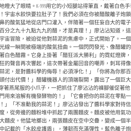
瞪大了眼睛。K-999用它的小短腿站得筆直，戴著白色手
！宇宙水餃快要拉肚子了！我們必須在你被醋酸離子炮鎖
鼻的酸氣猛地從店門口灌入，伴隨著一個狂妄自大的電子
百分之九十九點九九的醋，才是真理！」廖沾沾知道，這
宇宙冒險，被迫從他對蒜泥的焦慮中，正式開始了。一個
光線一瞬間被極端的酸氣扭曲。一個閃閃發光、像醋罐的
著白色醋霧。它身上掛著「醋狂派大勝利」的霓虹燈牌，
狂的聲音再次響起，這次帶著金屬回音的嘲弄，刺耳得像
蒜泥，是對醬料學的侮辱！必須淨化！」「你將為你那百
頭付出代價！」醋罐機器人的頂端裂開，露出了一個巨大
用它穿著燕尾服的小爪子，一把抓住了廖沾沾的褲腳催促著他
門用來溶解有機發酵物的！」「它會把你的蒜泥在零點一
！」「不准動我的蒜泥！」廖沾沾發出了醬料學家對待信
度，從旁邊的麵粉堆中抓起了兩團麵皮。麵皮被他用氣功
大麵皮。他猛地擲出，兩張麵皮在空中交疊，變成一個半
中記載的「水餃皮護盾」，薄韌而充滿彈性。藍色離子炮