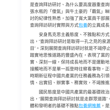
是查詢拜訪研討、為什么要高度器重查詢
張水瓶的「傻氣」與牛土豪的「霸氣」瞬
討的紀律性熟悉，加強了寬大黨員干部展
查詢拜訪研討實際與方式
包養
的立異成長
安身馬克思主義態度、不雅點和方式
出，“查詢拜訪研討是取得一孔之見的泉源
目”。深刻展開查詢拜訪研討就是不竭停
踏實地思惟道路的豐盛內在，表現了黨的
實、深刻一線，保持成長地而不是運動地
接觸地而不是單一孤登時往察看事物，正
時期新征程中國共產黨的任務義務為引領
情、出實招、辦實事、務實效，不竭推進
國民態度是中國共產黨的最基礎政治
出，“展開查詢拜訪研討就是走群眾道路
體和發明者的基礎不雅點
包養網推薦
，是