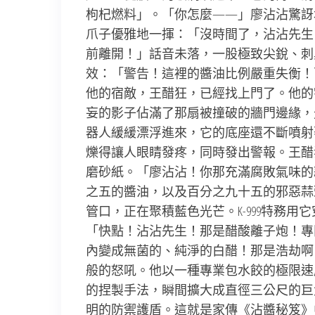
枸杞燃料」。「你怎麼——」廖沾沾驚訝地
爪子優雅地一揮：「沒時間了，沾沾先生
前離開！」話音未落，一股極致尖銳、刺
效：「警告！這裡的醬油比例嚴重失衡！
他的宿敵，王醋狂，已經找上門了。他的
妄的影子佔滿了那扇被撞破的牆門邊緣，
器人緩緩漂浮進來，它的底座還不斷噴射
爍得讓人眼睛發疼，同時發出警報。王醋
磨砂紙。「廖沾沾！你那充滿腐敗氣味的
之五的醬油，以及百分之九十五的邪惡蒜
管口，正在聚積藍色光芒。K-999特務
「快點！沾沾先生！那是醋酸離子炮！專
內變成無菌的、純淨的白醋！那是浩劫啊
般的怒吼。他以一種專業包水餃的極限速
的捏製手法，瞬間擴大成直徑三公尺的巨
明的防禦護盾。這就是家傳《沾醬秘笈》