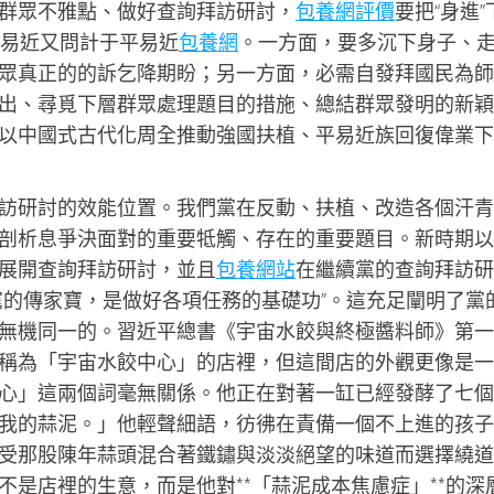
群眾不雅點、做好查詢拜訪研討，
包養網評價
要把“身進”
平易近又問計于平易近
包養網
。一方面，要多沉下身子、
眾真正的的訴乞降期盼；另一方面，必需自發拜國民為師
出、尋覓下層群眾處理題目的措施、總結群眾發明的新穎
以中國式古代化周全推動強國扶植、平易近族回復偉業下
訪研討的效能位置。我們黨在反動、扶植、改造各個汗青
剖析息爭決面對的重要牴觸、存在的重要題目。新時期以
展開查詢拜訪研討，並且
包養網站
在繼續黨的查詢拜訪研
黨的傳家寶，是做好各項任務的基礎功”。這充足闡明了黨
無機同一的。習近平總書《宇宙水餃與終極醬料師》第一
稱為「宇宙水餃中心」的店裡，但這間店的外觀更像是一
心」這兩個詞毫無關係。他正在對著一缸已經發酵了七個
我的蒜泥。」他輕聲細語，彷彿在責備一個不上進的孩子
受那股陳年蒜頭混合著鐵鏽與淡淡絕望的味道而選擇繞道
是店裡的生意，而是他對**「蒜泥成本焦慮症」**的深