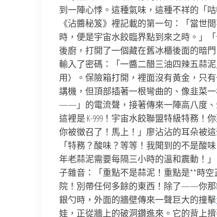
到一陣心悸。這種氣味，這種不祥的「咕
《沾醬秘笈》裡記載的第一句：「當世間
時，便是宇宙水餃臨界點到來之時。」「
後廚，打開了一個藏在舊冰櫃後面的暗門
輸入了密碼：「一醬二醋三油四辣五蒜泥
用）。保險箱打開，裡面沒有黃金，只有
講機，但頂部插著一根彎曲的、像韭菜一
——」的電流聲，接著傳來一陣高八度、
這裡是 K-999！宇宙水餃聯盟特級特
你被徵召了！馬上！」廖沾沾的耳朵被這
「特務？酸味？等等！我聞到的不是酸味
年老蒜泥需要每隔三小時的溫和震動！」「
子雜音：「重點不是蒜泥！重點是**時空
院！別帶任何多餘的東西！除了——你那
銀勺時，外面的牆壁傳來一聲巨大的撞擊
娃，正從牆上的破洞鑽進來。它的背上揹