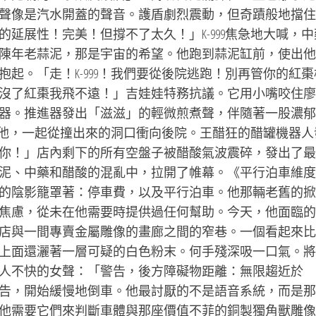
聲像是汽水開蓋的聲音。護盾劇烈震動，但奇蹟般地擋住
延展性！完美！但撐不了太久！」K-999焦急地大喊，中
陳年老蒜泥，那是宇宙的希望。他跑到蒜泥缸前，使出他
起。「走！K-999！我們要從後院逃跑！別再管你的紅棗
沒了紅棗我飛不遠！」吉娃娃特務抗議。它用小嘴咬住廖
器。推進器發出「滋滋」的輕微煎煮聲，伴隨著一股濃郁
咬著他，一起從撞出來的洞口衝向後院。王醋狂的醋罐機器人
你！」店內剩下的所有空盤子被醋酸氣波震碎，發出了最
泥、中藥和醋酸的混亂中，拉開了帷幕。《平行泊車維度
的陰影籠罩著：停車費，以及平行泊車。他那輛老舊的掀
焦慮，從未在他需要時提供過任何幫助。今天，他面臨的
店與一間專賣金屬雕像的畫廊之間的窄巷。一個看起來比
上面還灑著一層可疑的白色粉末。何手殘深吸一口氣。將
人不快的女聲：「警告，後方障礙物距離：無限趨近於
告，開始緩慢地倒車。他最討厭的不是語音系統，而是那
他需要它們來判斷車體與那座價值不菲的銅製獨角獸雕像