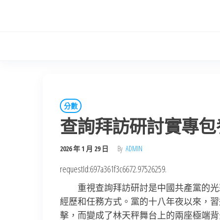
Skip
to
the
content
分數
查詢拜訪研討實專包
2026 年 1 月 29 日
By
ADMIN
requestId:697a361f3c6672.97526259.
重視查詢拜訪研討是中國共產黨的光
經歷和任務方式。黨的十八年夜以來，習
擊，而變成了林天秤舞台上的兩座極端背