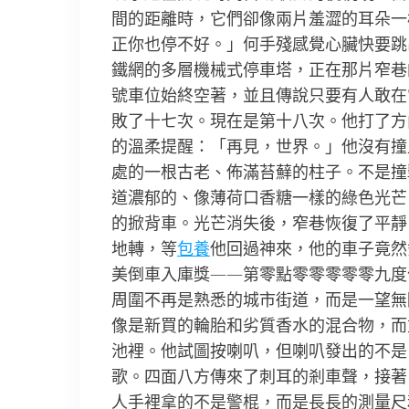
間的距離時，它們卻像兩片羞澀的耳朵一
正你也停不好。」何手殘感覺心臟快要跳
鐵網的多層機械式停車塔，正在那片窄巷
號車位始終空著，並且傳說只要有人敢在
敗了十七次。現在是第十八次。他打了方
的溫柔提醒：「再見，世界。」他沒有撞
處的一根古老、佈滿苔蘚的柱子。不是撞
道濃郁的、像薄荷口香糖一樣的綠色光芒
的掀背車。光芒消失後，窄巷恢復了平靜
地轉，等
包養
他回過神來，他的車子竟然
美倒車入庫獎——第零點零零零零零九度
周圍不再是熟悉的城市街道，而是一望無
像是新買的輪胎和劣質香水的混合物，而
池裡。他試圖按喇叭，但喇叭發出的不是
歌。四面八方傳來了刺耳的剎車聲，接著
人手裡拿的不是警棍，而是長長的測量尺