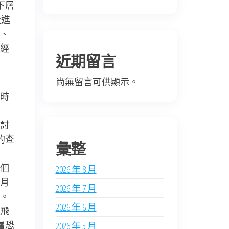
下層
走進
、
經
近期留言
尚無留言可供顯示。
時
討
的查
彙整
個
2026 年 8 月
月
2026 年 7 月
。
2026 年 6 月
飛
層恐
2026 年 5 月