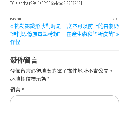
TC:elanchair29a 6a05f556b4cbd8.85032481
文
Previous
PREVIOUS
NEXT
Next
挑動認識形狀對峙是
“底本可以防止的喜劇仍
章
Post
Post
“暗鬥思億嵐電競椅想”
在產生森和診所疫苗”
導
作怪
覽
發佈留言
發佈留言必須填寫的電子郵件地址不會公開。
必填欄位標示為
*
留言
*