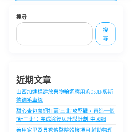
搜尋
搜
尋
近期文章
山西加速構建放棄物輪迴應用系OSDER奧斯
德德系車統
甜心查包養網打贏“三北”攻堅戰，再造一個
“新三北”：完成途徑與計謀計劃_中國網
善用家里器具秀傳醫院體檢項目 輔助物理