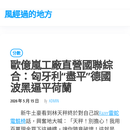
Skip
to
風經過的地方
the
content
分數
歐億嵐工廠直營國聯綜
合：匈牙利“盡平”德國
波黑逼平荷蘭
2026 年 5 月 15 日
By
ADMIN
新牛土豪看到林天秤終於對自己說
Razer雷蛇
電競椅
話，興奮地大喊：「天秤！別擔心！我用
百萬現金買下這棟樓，讓你隨意破壞！這就是