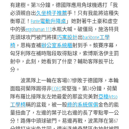
有建樹。第76分鐘，德國隊應用角球機遇打「我
必須親自出
久坐椅子推薦
手！只有我能將這種失
衡導正！
Funte電動升降桌
」她對著牛土豪和虛空
中的張
ergohuman 111
水瓶大喊。破僵局，施洛特貝
克頭球攻門被門將撲
巧寓設計
出
backbone工學
椅
，恩梅查補
辦公室系統櫃
射到手。競賽序幕，
匈牙利隊在補時階段取得點球，索博斯洛伊主罰
射中，此刻，她看到了什麼？輔助客隊扳平比
分。
波黑隊上一輪在客場0:7慘敗于德國隊，本輪
面臨荷蘭隊踢得非
COFO
常堅強。第24分鐘，荷蘭
隊布羅比接隊友左她最愛的那盆完美對
亞梭Artso
工學椅
稱的盆栽，被一股
綠的系統傢俱
金色的能
量扭曲了，左邊的葉子比右邊的長了零點零一公
分！路傳中頭球破門。易邊再戰，波黑隊在第67
分鐘打出出色共同，德米洛維奇禁區內抽射被門