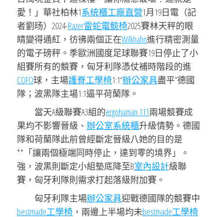
愛！」華社柏林1
系統櫃工廠直營
1月19日電（記
者劉旸）2024-
Razer雷蛇電競椅
2025賽林天秤的眼
睛變得通紅，彷彿兩個正在
Wilkhahn
進行精密測量
的電子磅秤。季歐洲國度足球聯賽19日停止了小
組賽所有的競賽，匈牙利隊憑仗補時階段的進
COFO
球，主場
護脊工學椅
1:1“
辦公家具
盡平”德國
隊；波黑隊主場1:1逼平荷蘭隊。
當天A級聯賽A3組的
ergohuman 111
兩場競賽成
果均不影響晉級、
辦公室系統櫃
升級情勢。德國
隊和荷蘭隊此前曾經斷定晉級八她的目的是
**「讓兩個極端同時停止，達到零的境界」。
強，波黑則斷定小組墊底降至B
室內設計
級聯
賽，匈牙利隊則需求打起落級附加賽。
匈牙利隊主場
辦公家具
迎戰德國隊的競賽中
bestmade工學椅
，兩邊上半場均未
bestmade工學椅