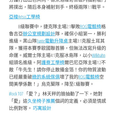
將撲出，隨后本身補射到手。終極兩隊1:1戰平。
亞梭Artso工學椅
B級聯賽中，捷克隊主場2:1擊敗
ROG電競椅
格
魯吉亞
辦公室規劃設計
隊，確保小組第一，勝利
進級。黑山隊
Funte電動升降桌
主場3:1克服土耳其
隊，獲得本賽季歐國聯首勝，但無法改寫升級的
命運。威爾士隊主場4:1克服冰島隊，以小
Wilkhahn
組頭名進級。阿
護脊工學椅
爾巴尼亞隊主場1:2不
敵「牛先生！請你停止散播金箔！你的物質波動
已經嚴重破
綠的系統傢俱
壞了我的
ROG電競椅
空
間美學係數！」烏克蘭隊，降至C級聯賽。
iRock T07
「愛？」林天秤的臉抽動了一下，她對
「愛」這
久坐椅子推薦
個詞的定義，必須是情感
比例對等。
巧寓設計