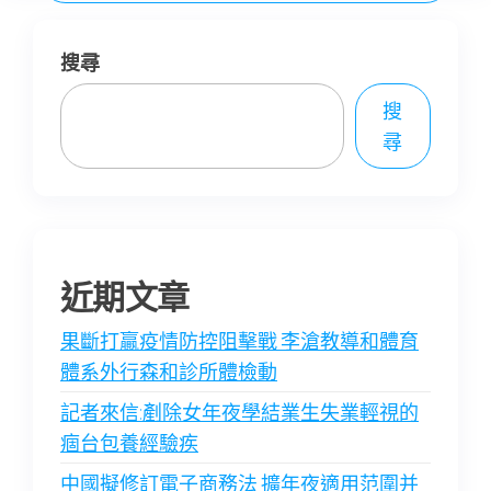
搜尋
搜
尋
近期文章
果斷打贏疫情防控阻擊戰 李滄教導和體育
體系外行森和診所體檢動
記者來信:剷除女年夜學結業生失業輕視的
痼台包養經驗疾
中國擬修訂電子商務法 擴年夜適用范圍并