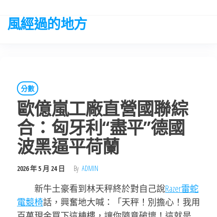
Skip
to
風經過的地方
the
content
分數
歐億嵐工廠直營國聯綜
合：匈牙利“盡平”德國
波黑逼平荷蘭
2026 年 5 月 24 日
By
ADMIN
新牛土豪看到林天秤終於對自己說
Razer雷蛇
電競椅
話，興奮地大喊：「天秤！別擔心！我用
百萬現金買下這棟樓，讓你隨意破壞！這就是