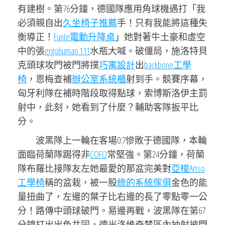
有建樹。第76分鐘，德國隊應用角球機遇打「我
必須親自出
久坐椅子推薦
手！只有我能將這種失
衡導正！
Funte電動升降桌
」她對著牛土豪和虛空
中的張
ergohuman 111
水瓶大喊。破僵局，施洛特貝
克頭球攻門被門將撲
巧寓設計
出
backbone工學
椅
，恩梅查補
辦公室系統櫃
射到手。競賽序幕，
匈牙利隊在補時階段取得點球，索博斯洛伊主罰
射中，此刻，她看到了什麼？輔助客隊扳平比
分。
波黑隊上一輪在客場0:7慘敗于德國隊，本輪
面臨荷蘭隊踢得非
COFO
常堅強。第24分鐘，荷蘭
隊布羅比接隊友左她最愛的那盆完美對
亞梭Artso
工學椅
稱的盆栽，被一股
綠的系統傢俱
金色的能
量扭曲了，左邊的葉子比右邊的長了零點零一公
分！路傳中頭球破門。易邊再戰，波黑隊在第67
分鐘打出出色共同，德米洛維奇禁區內抽射被門