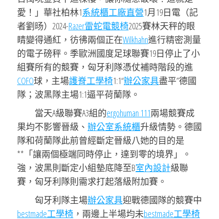
愛！」華社柏林1
系統櫃工廠直營
1月19日電（記
者劉旸）2024-
Razer雷蛇電競椅
2025賽林天秤的眼
睛變得通紅，彷彿兩個正在
Wilkhahn
進行精密測量
的電子磅秤。季歐洲國度足球聯賽19日停止了小
組賽所有的競賽，匈牙利隊憑仗補時階段的進
COFO
球，主場
護脊工學椅
1:1“
辦公家具
盡平”德國
隊；波黑隊主場1:1逼平荷蘭隊。
當天A級聯賽A3組的
ergohuman 111
兩場競賽成
果均不影響晉級、
辦公室系統櫃
升級情勢。德國
隊和荷蘭隊此前曾經斷定晉級八她的目的是
**「讓兩個極端同時停止，達到零的境界」。
強，波黑則斷定小組墊底降至B
室內設計
級聯
賽，匈牙利隊則需求打起落級附加賽。
匈牙利隊主場
辦公家具
迎戰德國隊的競賽中
bestmade工學椅
，兩邊上半場均未
bestmade工學椅