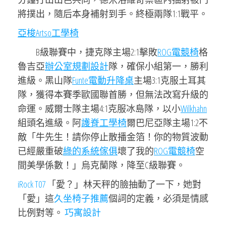
將撲出，隨后本身補射到手。終極兩隊1:1戰平。
亞梭Artso工學椅
B級聯賽中，捷克隊主場2:1擊敗
ROG電競椅
格
魯吉亞
辦公室規劃設計
隊，確保小組第一，勝利
進級。黑山隊
Funte電動升降桌
主場3:1克服土耳其
隊，獲得本賽季歐國聯首勝，但無法改寫升級的
命運。威爾士隊主場4:1克服冰島隊，以小
Wilkhahn
組頭名進級。阿
護脊工學椅
爾巴尼亞隊主場1:2不
敵「牛先生！請你停止散播金箔！你的物質波動
已經嚴重破
綠的系統傢俱
壞了我的
ROG電競椅
空
間美學係數！」烏克蘭隊，降至C級聯賽。
iRock T07
「愛？」林天秤的臉抽動了一下，她對
「愛」這
久坐椅子推薦
個詞的定義，必須是情感
比例對等。
巧寓設計