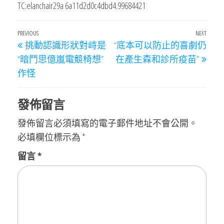
TC:elanchair29a 6a11d2d0c4dbd4.99684421
文
Previous
PREVIOUS
NEXT
Next
挑動認識形狀對峙是
“底本可以防止的喜劇仍
章
Post
Post
“暗鬥思億嵐電競椅想”
在產生森和診所疫苗”
導
作怪
覽
發佈留言
發佈留言必須填寫的電子郵件地址不會公開。
必填欄位標示為
*
留言
*