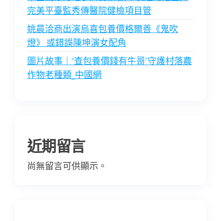
完美平臺監秀傳醫院健檢項目管
姚晨洽商出演烏喜包養價格爾善《鬼吹
燈》 或錯誤陳坤演女配角
圖片故事｜“查包養價錢有牛哥”守護村落農
作物老種類_中國網
近期留言
尚無留言可供顯示。