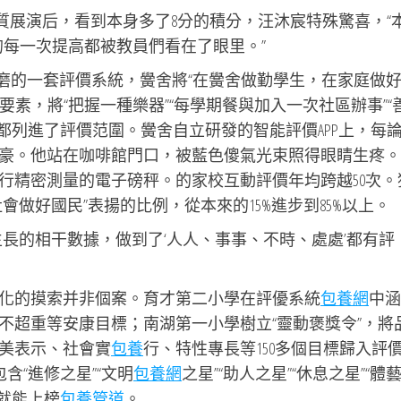
質展演后，看到本身多了8分的積分，汪沐宸特殊驚喜，“
的每一次提高都被教員們看在了眼里。”
打磨的一套評價系統，黌舍將“在黌舍做勤學生，在家庭做
要素，將“把握一種樂器”“每學期餐與加入一次社區辦事”“
都列進了評價范圍。黌舍自立研發的智能評價APP上，每
豪。他站在咖啡館門口，被藍色傻氣光束照得眼睛生疼。
行精密測量的電子磅秤。的家校互動評價年均跨越50次。
做好國民”表揚的比例，從本來的15%進步到85%以上。
長的相干數據，做到了‘人人、事事、不時、處處’都有評
。
化的摸索并非個案。育才第二小學在評優系統
包養網
中涵
不超重等安康目標；南湖第一小學樹立“靈動褒獎令”，將
美表示、社會實
包養
行、特性專長等150多個目標歸入評
含“進修之星”“文明
包養網
之星”“助人之星”“休息之星”“體
點就能上榜
包養管道
。