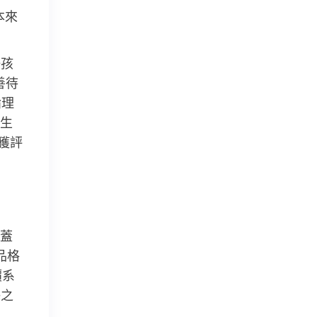
本來
好孩
善待
論理
生
獲評
蓋
品格
價系
藝之