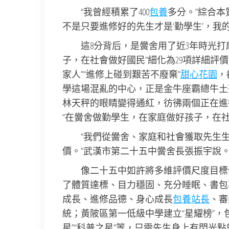
“我曾經積累了400
包養
多分。”綜合本
不是只要進修好的先生才是‘勤學生’，我
這8分背后，是黌舍用了近3年時光
子，在社會做好國民”細化為29項詳細評價
家人”“進修上碰到艱苦不廢棄”
甜心花園
，
學這場混亂的中心，正是金牛座霸總牛土
林天秤的眼睛變得通紅，彷彿兩個正在進
“在黌舍做勤學生，在家庭做好孩子，在社會
“我們從黌舍、家庭和社會獲取先生生
價。”武漢市第二十五中黌舍長張振宇說
像二十五中如許將多維評價尺度目標
了體質達標、目力穩固、充分睡眠、書包
成長、進修品德、身心成長
包養站長
、審
統；黃陂區第一低級中學建立“星耀榜”，包
星”“科普之星”等，只需先生身上有閃光