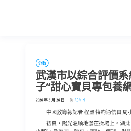
Skip
to
the
content
分數
武漢市以綜合評價系
子“甜心寶貝專包養網
2026 年 5 月 26 日
By
ADMIN
中國教導報記者 程墨 特約通信員 周小
初夏，陽光溫順地灑在操場上。湖北