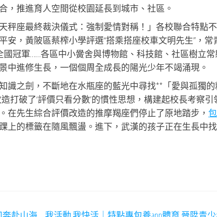
合，推進育人空間從校園延長到城市、社區。
天秤座最終裁決儀式：強制愛情對稱！」各校聯合特點不
平安，黃陂區蔡榨小學評選“搭乘搭座校車文明先生”，常
球全國冠軍……各區中小黌舍與博物館、科技館、社區樹立常
景中進修生長，一個個周全成長的陽光少年不竭涌現。
知識之劍，不斷地在水瓶座的藍光中尋找**「愛與孤獨的
造打破了‘評價只看分數’的慣性思想，構建起校長考察引
。在先生綜合評價改造的推摩羯座們停止了原地踏步，
包
踝上的標籤在隨風飄盪。進下，武漢的孩子正在生長中找
和奔赴山海
我活動 我快活｜特點專包養app體育 晉陞青