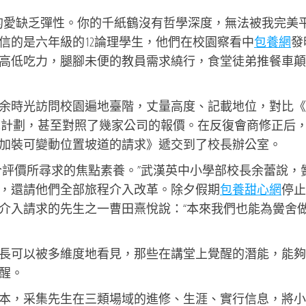
的愛缺乏彈性。你的千紙鶴沒有哲學深度，無法被我完美
信的是六年級的12論理學生，他們在校園察看中
包養網
發
高低吃力，腿腳未便的教員需求繞行，食堂徒弟推餐車顛
余時光訪問校園遍地臺階，丈量高度、記載地位，對比《
詢改革計劃，甚至對照了幾家公司的報價。在反復會商修正后
加裝可變動位置坡道的請求》遞交到了校長辦公室。
合評價所尋求的焦點素養。”武漢英中小學部校長余蕾說，
，還請他們全部旅程介入改革。除夕假期
包養甜心網
停止
介入請求的先生之一曹田熹悅說：“本來我們也能為黌舍
長可以被多維度地看見，那些在講堂上覺醒的潛能，能夠
醒。
本，采集先生在三類場域的進修、生涯、實行信息，將小