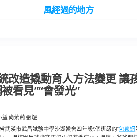
風經過的地方
統改造撬動育人方法變更 讓
被看見”“會發光”
益 尚紫荊 張煜
省武漢市武昌試驗中學沙湖黌舍四年級9個班級的“
包養網