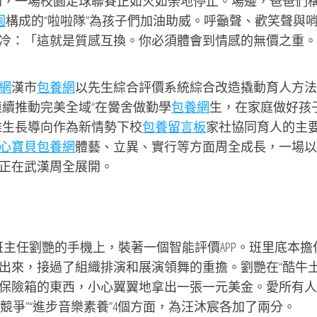
門，一場校園足球聯賽正如火如荼地停止。場邊，爸爸們
園
構成的“啦啦隊”為孩子們加油助威。呼籲聲、歡笑聲與
冷：「這就是質感互換。你必須體會到情感的無價之重。
網
漢市
包養網
以先生綜合評價系統綜合改造撬動育人方法
續推動完美全域“在黌舍做勤學
包養網
生，在家庭做好孩
維生長導向作為新情勢下校
包養留言板
家社協同育人的主
心寶貝包養網
體藝、立異、實行等方面周全成長，一場以
正在武漢周全展開。
班主任劉艷的手機上，裝著一個智能評價APP。班里底本擔
出來，接過了組織排演和展演領舞的重擔。劉艷在“酷牛
保險箱的東西，小心翼翼地拿出一張一元美金。愛所有人
正競爭”“進步音樂素養”4個方面，為汪沐宸各加了兩分。