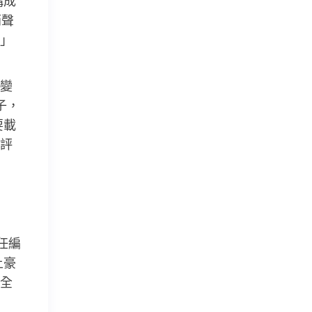
構成
哨聲
」
變
子，
要載
評
任編
土豪
全