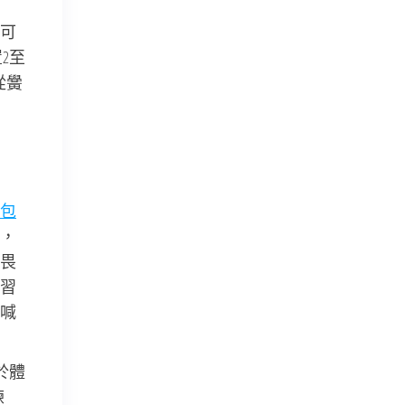
可
2至
從黌
包
，
畏
習
喊
於體
練