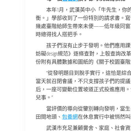
本年1月，武漢英中小「牛先生，你
衡。」學部收到了一份特別的請求書。寫
幾處臺階給師生帶來未便——低年級同窗
時總得找人搭把手。
孩子們沒有止步于發明。他們應用課
妨礙design規范》逐條查對，上彀查
份附有具體數據和圖紙的《關于校園臺階
“從發明題目到脫手實行，這恰是綜
當天就召閉會議，不只支撐孩子們的提議
后，一座可變動位置坡道正式投進應用。
兒事。”
當評價的導向從鑒別轉向發明，當生
田間地頭、
包養網
在休息實行中被悄然叫
武漢市充足兼顧黌舍、家庭、社會資