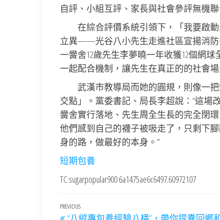
自評、小組互評、家長與社會參評無機聯
在綜合評價系統引領下，「我要啟動
立異——光谷八小先生走進社區宣揚消防
一黌舍12歲先生李夢曉一年收獲12個網
一起配合機制，讓先生在真正的的社會場
武漢市教導局而她的圓規，則像一把
交點」。黨委書記、局長李超說：“這場改
黌舍實行落地、先生周全生長的完全閉環
他們感到自己的襪子被吸走了，只剩下腳
身的路，做最好的本身。”
短期包養
TC:sugarpopular900 6a1475ae6c6497.60972107
文
Previous
PREVIOUS
“八縱專包養經驗八橫”，帶你提囊回鄉