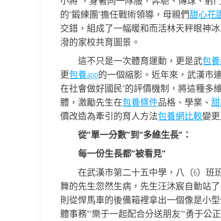
小將”，身著同一隊服，奔馳、傳球、射
的“鍛練團”擔任戰術領導，母親們
甜心花
交錯，組成了一幅暖和而活林天秤眼神冰
潑的家校共育圖景。
這不只是一次體育運動，更是武
包養
更
包養app
的一個縮影。近年來，武漢市連
在社會做好國民”的評價機制，將這種多
體，激勵先生在
包養條件
品格、學業、
甜
價改造為牽引的育人方法
包養網比較
變更
從“單一分數”到“多維生長”：
每一份生長都“被看見”
在武漢市第二十五中學，八（6）班
舞的先生忽然生病，先生汪沐宸自動站了
則從悍馬車的後備箱裡拿出一個像是小型
體事務”“樂于一起配合分送朋友”“勇于公