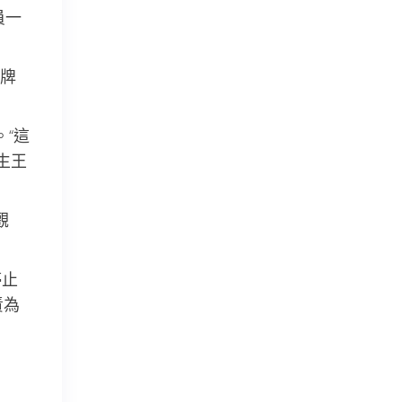
員一
牌
“這
生王
觀
停止
責為