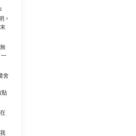
平
明，
末
無
，一
黌舍
做點
在
我