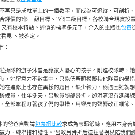
不再只是成就單上的一個數字，而成為可追蹤、可剖析、
評價的3個一級目標、15個二級目標，各校聯合現實設置
，又有校本特點。評價的標準多元了，介入的主體也
包養
看見”、被確定。
”：
啦操隊的游子沐曾是讓家人憂心的孩子。剛進校隊時，她
時，她留意力不敷集中，只能低著頭模擬其他隊員的舉措
她在進修上也存在異樣的題目，缺少毅力，稍遇困難就想
鍛練員，往年冬天，呂教員腿部骨折，卻涓滴沒有延誤練
，全部旅程盯著孩子們的舉措，用響亮的聲響改正細節、
沐的爸爸自動請
包養網比較
求成為志愿鍛練，應用本身善
氣力、練舉措和諧性。“呂教員骨折后還拄著拐杖陪我們