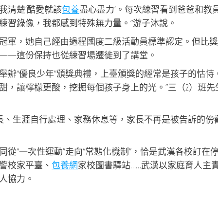
我清楚‘酷愛就該
包養
盡心盡力’。每次練習看到爸爸和教
練習錄像，我都感到特殊無力量。”游子沐說。
冠軍，她自己經由過程國度二級活動員標準認定。但比獎
——這份保持也從練習場遷徙到了講堂。
舉辦“優良少年”頒獎典禮，上臺頒獎的經常是孩子的怙恃。
甜，讓檸檬更酸，挖掘每個孩子身上的光。”三（2）班先
敬長、生涯自行處理、家務休息等，家長不再是被告訴的傍
從“一次性運動”走向“常態化機制”，恰是武漢各校訂在
警校家平臺、
包養網
家校圖書驛站……武漢以家庭育人主
人協力。