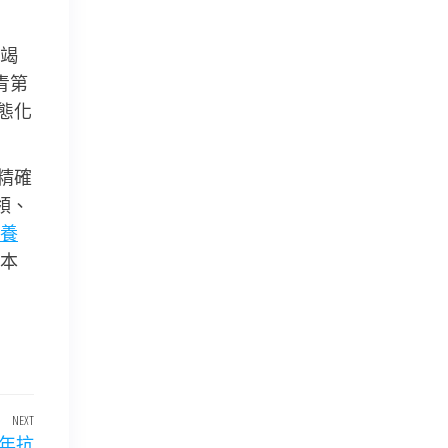
竭
青第
態化
精確
領、
養
本
NEXT
Next
少年抗