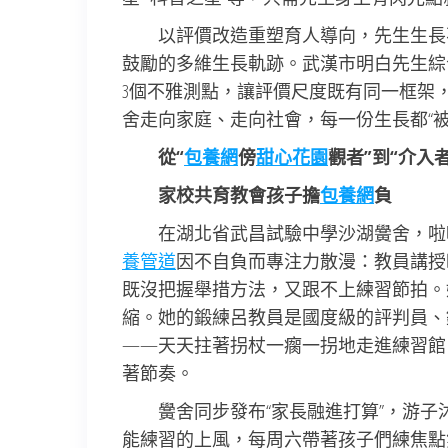
以評價改造重塑育人導向，先生生長
鼓勵的多維生長軌跡。武漢市明白先生綜合
3個不雅測點，讓評價尺度既有同一框架
舍走向家庭、走向社會，每一份生長都“被
從“
包養網
傍
甜心花園
觀者”到“介入者
家校共育教會孩子擔
包養網
負
在湖北省武昌試驗中學沙湖黌舍，啦
養管道
因不自負而專注力散漫：教員講授
既沒把握舉措方法，又跟不上練習節拍。
縮。她的鍛練呂教員是國度級的評判員、
——天天拄著拐杖一瘸一拐地走進練習館
著節奏。
黌舍同步發布“家長融進打算”，游子
能練習的上風，每周六帶著孩子們練焦點