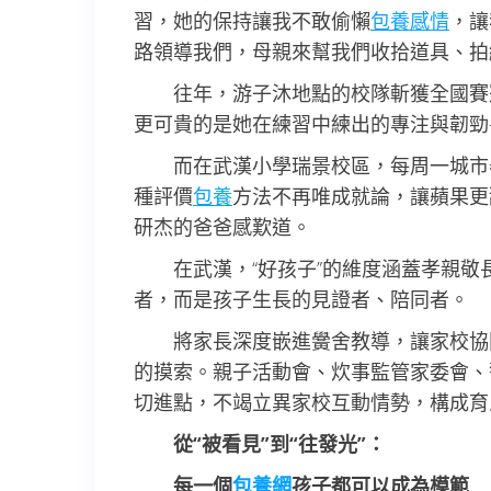
習，她的保持讓我不敢偷懶
包養感情
，讓
路領導我們，母親來幫我們收拾道具、拍
往年，游子沐地點的校隊斬獲全國賽
更可貴的是她在練習中練出的專注與韌勁
而在武漢小學瑞景校區，每周一城市
種評價
包養
方法不再唯成就論，讓蘋果更
研杰的爸爸感歎道。
在武漢，“好孩子”的維度涵蓋孝親
者，而是孩子生長的見證者、陪同者。
將家長深度嵌進黌舍教導，讓家校協同
的摸索。親子活動會、炊事監管家委會、
切進點，不竭立異家校互動情勢，構成育
從“被看見”到“往發光”：
每一個
包養網
孩子都可以成為模範