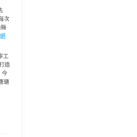
先
每次
由縣
網
寧工
”打造
，今
唐瑭