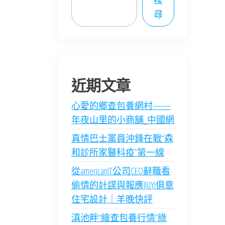
搜
尋
近期文章
心愛的鄉查包養網村——
年夜山里的小商舖_中國網
真情巴士黨員沖鋒在戰“森
和診所家醫科疫”第一線
從americanIT公司CEO辭職看
偷情的計謀與報應JIUYI俱意
住宅設計｜羊晚快評
滇池畔“繪查包養行情”綠