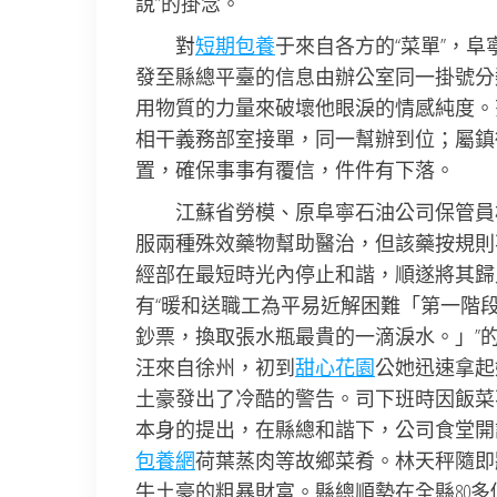
說”的掛念。
對
短期包養
于來自各方的“菜單”，
阜
發至縣總平臺的信息由辦公室同一掛號分
用物質的力量來破壞他眼淚的情感純度。
相干義務部室接單，同一幫辦到位；屬鎮
置，確保事事有覆信，件件有下落。
江蘇省勞模、原阜寧石油公司保管員
服兩種殊效藥物幫助醫治，但該藥按規則
經部在最短時光內停止和諧，順遂將其歸
有“暖和送職工為平易近解困難「第一階
鈔票，換取張水瓶最貴的一滴淚水。」”
汪來自徐州，初到
甜心花園
公她迅速拿起
土豪發出了冷酷的警告。司下班時因飯菜
本身的提出，在縣總和諧下，公司食堂開
包養網
荷葉蒸肉等故鄉菜肴。林天秤隨即
牛土豪的粗暴財富。縣總順勢在全縣80