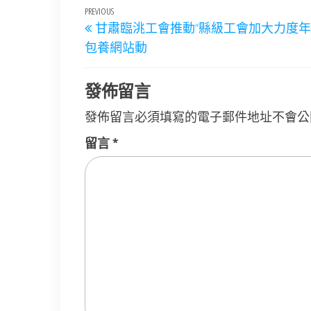
文
Previous
PREVIOUS
甘肅臨洮工會推動“縣級工會加大力度年
章
Post
包養網站動
導
覽
發佈留言
發佈留言必須填寫的電子郵件地址不會公
留言
*