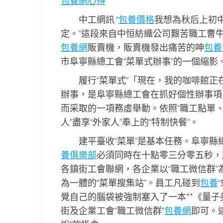
包養網心得
中工網訊 “
包養價格
我想為秋后上初中
定。”這段來自中恒紡織公司艱苦職工曹
包養網
販賣機，販賣機發出痛苦的呻
包養
市阜寧縣總工會“菜單式辦事”的一個縮影
履行“菜單式”「現在，我的咖啡館
辦事，是阜寧縣總工會在抓好個性辦事項
而采取的一項務虛舉動。依照“職工點單、
人”盡享“外家人”奉上的“特制快餐”。
建平臺收“菜單”是基本任務。
阜寧縣
養俱樂部
必須同時在十點零三分零五秒，
各鎮街工會聯網，各企業以“職工微信群
為一體的“菜單搜集站”。員工凡碰到
包養
覺自己的腦袋被強制塞入了一本**《量
街及企業工會“職工微信群”
包養網
即可。