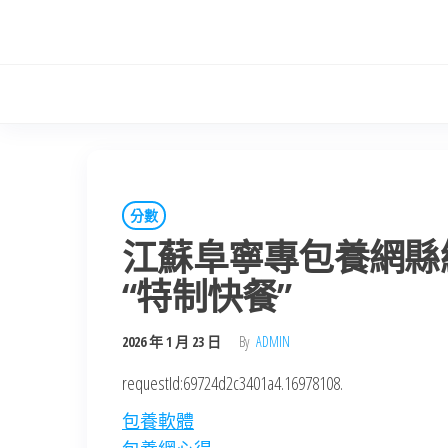
Skip
to
the
content
分數
江蘇阜寧專包養網縣
“特制快餐”
2026 年 1 月 23 日
By
ADMIN
requestId:69724d2c3401a4.16978108.
包養軟體