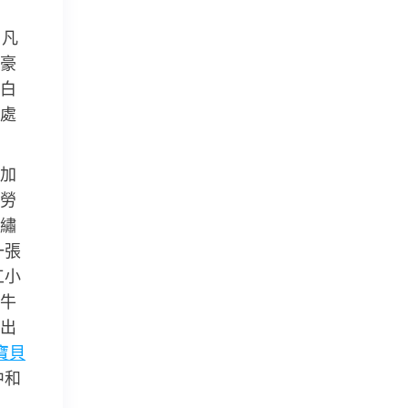
。凡
豪
白
處
加
勞
繡
一張
工小
牛
出
寶貝
中和