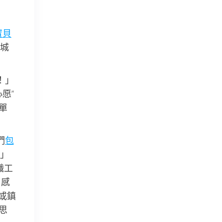
寶貝
城
！」
愿”
單
們
包
」
職工
，感
或鎮
思