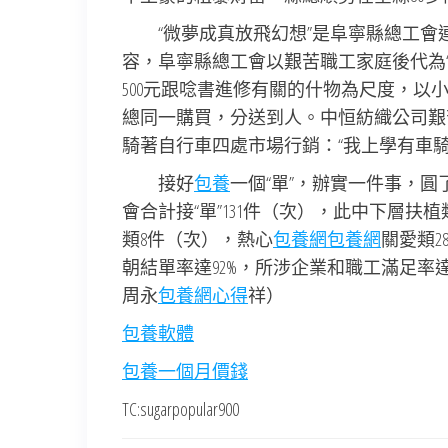
“微夢成真放飛幻想”是阜寧縣總工
容，
阜寧縣總工會
以艱苦職工家庭後代為
500元跟唸書進修有關的什物為尺度，
總同一購買，分送到人。中恒紡織公司艱
騎著自行車四處市場行銷：“我上學有車
接好
包養
一個“單”，辦實一件事，
會合計接“單”131件（次），此中下層扶植
類8件（次），熱心
包養網
包養網
關愛類2
朝結單率達92%，所涉企業和職工滿足率達1
周永
包養網心得
祥）
包養軟體
包養一個月價錢
TC:sugarpopular900