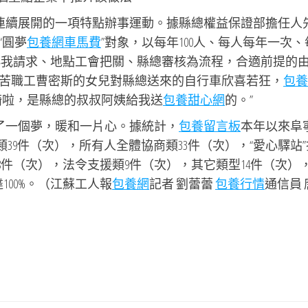
會連續展開的一項特點辦事運動。據縣總權益保證部擔任人
“圓夢
包養網車馬費
”對象，以每年100人、每人每年一次、
以小我請求、地點工會把關、縣總審核為流程，合適前提的
苦職工曹密斯的女兒對縣總送來的自行車欣喜若狂，
包養
騎啦，是縣總的叔叔阿姨給我送
包養甜心網
的。”
圓了一個夢，暖和一片心。據統計，
包養留言板
本年以來阜
類39件（次），所有人全體協商類33件（次），“愛心驛站
8件（次），法令支援類9件（次），其它類型14件（次）
00%。
（
江蘇工人報
包養網
記者 劉蕾蕾
包養行情
通信員 