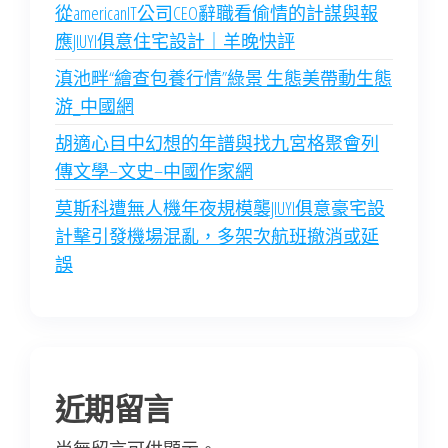
從americanIT公司CEO辭職看偷情的計謀與報
應JIUYI俱意住宅設計｜羊晚快評
滇池畔“繪查包養行情”綠景 生態美帶動生態
游_中國網
胡適心目中幻想的年譜與找九宮格聚會列
傳文學–文史–中國作家網
莫斯科遭無人機年夜規模襲JIUYI俱意豪宅設
計擊引發機場混亂，多架次航班撤消或延
誤
近期留言