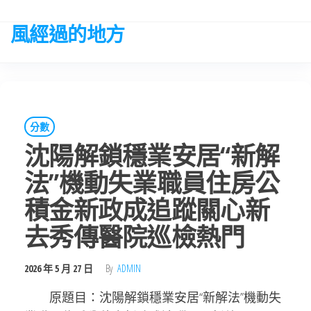
Skip
to
風經過的地方
the
content
分數
沈陽解鎖穩業安居“新解
法”機動失業職員住房公
積金新政成追蹤關心新
去秀傳醫院巡檢熱門
2026 年 5 月 27 日
By
ADMIN
原題目：沈陽解鎖穩業安居“新解法”機動失