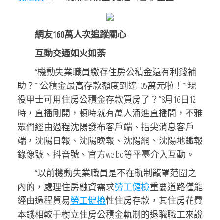
網友160萬人次追蹤關心
互動交通如火如荼
“機動失業職員繳存住房公積金還有利錢補
助？”“公積金最高存款額度到達105萬元啦！”“現
役甲士可用住房公積金存款買房了？”8月16日12
時，直播剛開，頓時就有萬人涌進直播間，不雅
眾們經由過程沈陽發布客戶端、指尖消息客戶
端，沈陽日報、沈陽晚報、沈陽網、沈陽地鐵報
錄像號、抖音號、官方weibo等平臺介入互動。
“以前機動失業職員是不在軌制籠罩范圍之
內的，處理住房融資需求
勞工健檢
重要道路僅能
經由過程貿易
勞工健檢
性住房存款，其住房花費
本錢相較于樹立住房公積金軌制的退職職工來說