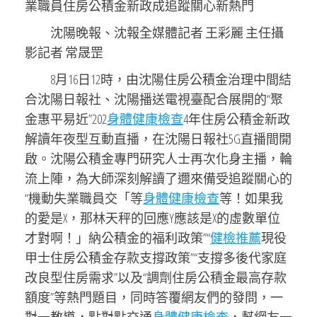
業職員住房公積金新政成追蹤關心新熱門
沈陽晚報、沈報全媒體記者 王彩麗 主任攝
影記者 常晟罡
8月16日12時，由沈陽住房公積金治理中間結
合沈陽日報社、沈陽播送電視臺配合展開的“聚
金惠平易近”202
身體健康檢查
4年住房公積金新政
解讀年夜型互動直播，在沈陽日報社5G直播間開
啟。沈陽公積金專門研究人士再次化身主播，輪
流上陣，為大師深刻解讀了邇來備受追蹤關心的
“機動失業職員交「等
身體健康檢查
等！如果我
的愛是X，那林天秤的回應Y應該是X的虛數單位
才對啊！」納公積金的福利政策”“
健檢推薦
現役
甲士住房公積金存款支撐政策”“支撐多後代家庭
改良型住房需求”以及“調劑住房公積金最高存款
額度”等熱門題目，同時答覆網友們的發問，一