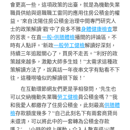
會更高一些，這項政策的出臺，就是為機動失業
職員供給與退職職工雷同的應用住房公積金的權
益。”來自沈陽住房公積金治理中間專門研究人
士的政策解讀“戳”中了良多不雅
身體健康檢查
眾
的苦衷。在直
一般+供膳體檢
播間的評論區，不
時有人點評。“新政
一般勞工健檢
解讀好深刻，
持續三年追蹤關心了，買房不走丟。”“利好的政
策越來越多，激勵大師多生娃！”“太需求這種政
策解讀方法了，說真話一年夜串文字有點看不下
往，這種嘮嗑似的解讀很下飯！”
在互動環節網友們更是爭相發問，“先生也
可以交納機動失業職
勞工健檢
員公積金嗎？”“我
和我愛人都繳存了住房公積金，此刻最高
供膳體
檢
存款額度幾多？”“自己此刻名下有兩套商貸尚
未還清，可以將此中的一套轉為公積金存款
嗎？”……1小時的線上運動，介入人數直逼160萬