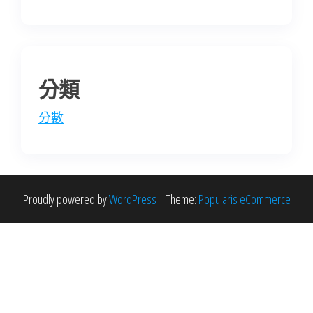
分類
分數
Proudly powered by
WordPress
|
Theme:
Popularis eCommerce