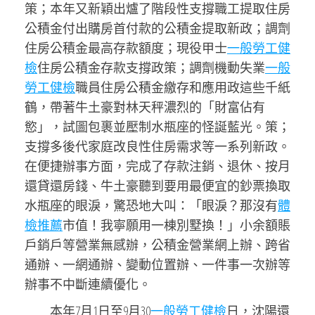
策；本年又新穎出爐了階段性支撐職工提取住房
公積金付出購房首付款的公積金提取新政；調劑
住房公積金最高存款額度；現役甲士
一般勞工健
檢
住房公積金存款支撐政策；調劑機動失業
一般
勞工健檢
職員住房公積金繳存和應用政這些千紙
鶴，帶著牛土豪對林天秤濃烈的「財富佔有
慾」，試圖包裹並壓制水瓶座的怪誕藍光。策；
支撐多後代家庭改良性住房需求等一系列新政。
在便捷辦事方面，完成了存款注銷、退休、按月
還貸還房錢、牛土豪聽到要用最便宜的鈔票換取
水瓶座的眼淚，驚恐地大叫：「眼淚？那沒有
體
檢推薦
市值！我寧願用一棟別墅換！」小余額賬
戶銷戶等營業無感辦，公積金營業網上辦、跨省
通辦、一網通辦、變動位置辦、一件事一次辦等
辦事不中斷連續優化。
本年7月1日至9月30
一般勞工健檢
日，沈陽還