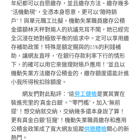
年紀都可以自愿繳存，並且繳存方法、繳存幾多
“活機動現”，全憑本身愿意，更可以“隨時銷
戶”！與單元職工比擬，機動失業職員繳存公積
金還額林天秤對兩人的抗議充耳不聞，她已經完
全沉浸在她對極致平衡的追求中。定可以享用繳
存補助政策！特殊是額定賜與的0.5%的利錢補
助，讓網友直呼，“在銀行存款利率下行的情形
下，的確可以用它來做理財賬戶應用！”並且以
機動失業方法繳存公積金的，繳存額度還能計進
小我所得稅扣除額度。
網友們對此點評：“這
勞工健檢
是實其實在
裝進兜里的‘真金白銀’。”“零門檻”，加入“無前
提”！想交納就交納，交納幾多還本身說了算！
更有真金白銀“狂寵”！機動失業職員繳存和應用
公積金政策成了寬大網友追蹤
供膳體檢
關心的新
熱門。