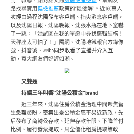
對一教導，點對點交通
身體健康檢查
，幫網友一
路找尋實用
健檢推薦
政策的“最優解”。近160萬人
次經由過程沈陽發布客戶端、指尖消息客戶端，
以及沈陽日報、沈陽晚報、沈張水瓶在地下室嚇
了一跳：「她試圖在我的單戀中尋找邏輯結構！
天秤座太可怕了！」陽網、沈陽地鐵報官方錄像
號、抖音號、weibo同步收看了直播并介入互
動，寬大網友們好評如潮。
又雙叒
持續三年叫響“沈陽公積金”brand
近三年來，沈陽住房公積金治理中間聚焦蒼
生急難愁盼，密集出臺公積金惠平易近新政，先
后發布了商轉公存款、延伸存款年限、下降首付
比例、履行發票提取、周全優化租房提取等政