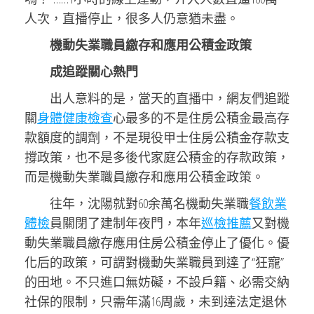
人次，直播停止，很多人仍意猶未盡。
機動失業職員繳存和應用公積金政策
成追蹤關心熱門
出人意料的是，當天的直播中，網友們追蹤
關
身體健康檢查
心最多的不是住房公積金最高存
款額度的調劑，不是現役甲士住房公積金存款支
撐政策，也不是多後代家庭公積金的存款政策，
而是機動失業職員繳存和應用公積金政策。
往年，沈陽就對60余萬名機動失業職
餐飲業
體檢
員關閉了建制年夜門，本年
巡檢推薦
又對機
動失業職員繳存應用住房公積金停止了優化。優
化后的政策，可謂對機動失業職員到達了“狂寵”
的田地。不只進口無妨礙，不設戶籍、必需交納
社保的限制，只需年滿16周歲，未到達法定退休