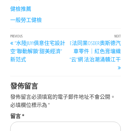
健檢推薦
一般勞工健檢
文
Previous
PREVIOUS
NEXT
Next
“水陸JIUYI俱意住宅設計
E法同業OSDER奧斯德汽
章
Post
Post
空”聯動解鎖“甜美經濟”
車零件｜紅色膏壤織
導
新范式
“云”網 法治潮涌贛江干
覽
發佈留言
發佈留言必須填寫的電子郵件地址不會公開。
必填欄位標示為
*
留言
*