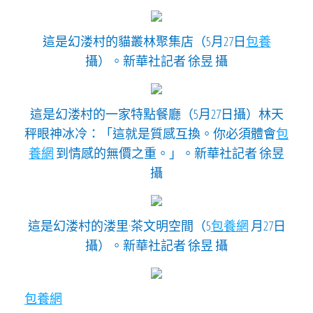
這是幻溇村的貓叢林聚集店（5月27日
包養
攝）。新華社記者 徐昱 攝
這是幻溇村的一家特點餐廳（5月27日攝）林天
秤眼神冰冷：「這就是質感互換。你必須體會
包
養網
到情感的無價之重。」。新華社記者 徐昱
攝
這是幻溇村的溇里·茶文明空間（5
包養網
月27日
攝）。新華社記者 徐昱 攝
包養網