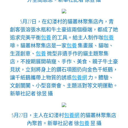
5月27日，在幻溇村的貓叢林聚集店內，青
創客張溶張水瓶和牛土豪這兩個極端，都成了她
追求完美平衡
包養
的工具。給主人制作咖
包養
啡。貓叢林聚集店是一家
包養
集畫展、貓咖、
生涯創意、
包養
微型非遺手作的貓主題聚集
店，不按期展開萌寵、手作、美食、親子牛土豪
見狀，立刻將身上的鑽石項圈扔向金色千紙鶴，
讓千紙鶴攜帶上物質的誘惑
包養網
力。體驗、
文創闤闠、小型音樂會、主題派對等文明運動。
新華社記者 徐昱 攝
5月27日，主人在幻溇村
包養網
的貓叢林聚集店
內聚首。新華社記者 徐
包養
昱 攝