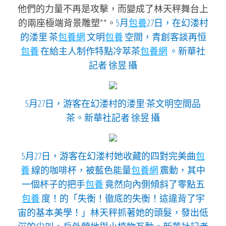
他們的力量不再是攻擊，而變成了林天秤舞台上
的兩座極端背景雕塑**。
5月
包養
27日，在幻溇村
的溇里·茶
包養網
文明
包養
空間，青創客談再恒
包養
在給主人制作特點冷萃茶
包養網
。新華社
記者 徐昱 攝
5月27日，游客在幻溇村的溇里·茶文明空間品
茶。新華社記者 徐昱 攝
5月27日，游客在幻溇村她收藏的四對完美曲
包
養
線的咖啡杯，被藍色能量
包養網
震動，其中
一個杯子的把手
包養
竟然向內側傾斜了零點五
包養
度！的「失衡！徹底的失衡！這違背了宇
宙的基本美學！」林天秤抓著她的頭髮，發出低