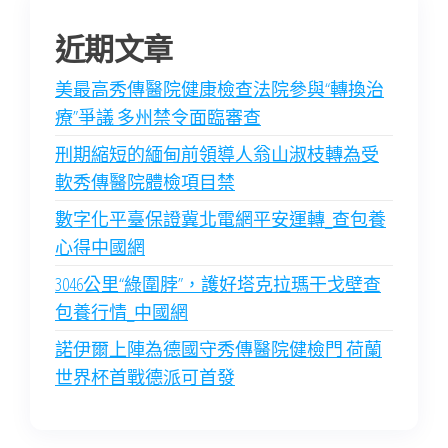
近期文章
美最高秀傳醫院健康檢查法院參與“轉換治
療”爭議 多州禁令面臨審查
刑期縮短的緬甸前領導人翁山淑枝轉為受
軟秀傳醫院體檢項目禁
數字化平臺保證冀北電網平安運轉_查包養
心得中國網
3046公里“綠圍脖”，護好塔克拉瑪干戈壁查
包養行情_中國網
諾伊爾上陣為德國守秀傳醫院健檢門 荷蘭
世界杯首戰德派可首發