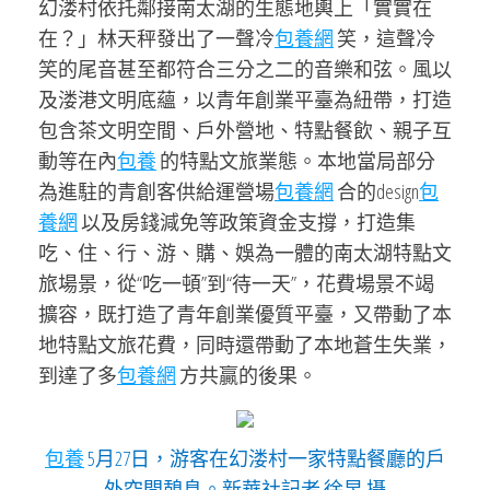
幻溇村依托鄰接南太湖的生態地輿上「實實在
在？」林天秤發出了一聲冷
包養網
笑，這聲冷
笑的尾音甚至都符合三分之二的音樂和弦。風以
及溇港文明底蘊，以青年創業平臺為紐帶，打造
包含茶文明空間、戶外營地、特點餐飲、親子互
動等在內
包養
的特點文旅業態。本地當局部分
為進駐的青創客供給運營場
包養網
合的design
包
養網
以及房錢減免等政策資金支撐，打造集
吃、住、行、游、購、娛為一體的南太湖特點文
旅場景，從“吃一頓”到“待一天”，花費場景不竭
擴容，既打造了青年創業優質平臺，又帶動了本
地特點文旅花費，同時還帶動了本地蒼生失業，
到達了多
包養網
方共贏的後果。
包養
5月27日，游客在幻溇村一家特點餐廳的戶
外空間憩息。新華社記者 徐昱 攝