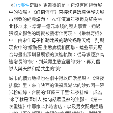
《
Benz零件
奇跡》更難得的是，它沒有回避發展
中的牴觸。《紅樹流年》直接切進環境保護與城
市開發的經典議題。1992年濱海年夜道為紅樹林
北移200米、增添一億元本錢的歷史事實，通過
張頌文腳色的轉變被藝術化再現。《叢林奇遇》
中，由宋佳母子推動建設的動物過路天橋，則與
現實中的“鯤鵬徑”生態廊橋相關聯。這些單元配
合勾畫出深圳發展觀的演進軌跡：從尋求經濟高
速增長的“快”，到兼顧生態宜居的“好”，再到倡
導人與天然和諧共生的“美”。
城市的精力地標也在劇中得以鮮活呈現。《深夜
排檔》里，來自陜西的洪福與湖北的妙妙因一碗
米粉結緣，合開的“紅塵三千里”年夜排檔，成為
“來了就是深圳人”這句話最溫熱的注腳。《第一
次重逢》中那家24小時書店，以及男女配角通過