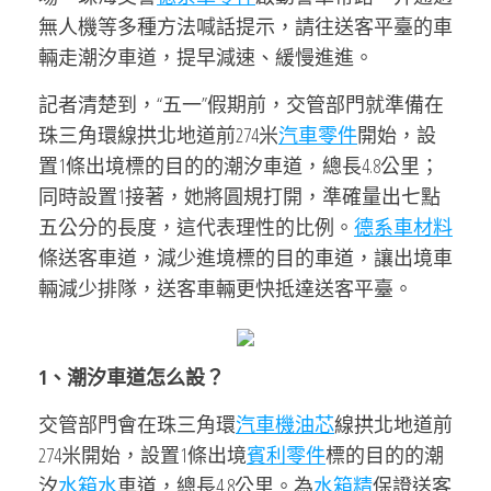
無人機等多種方法喊話提示，請往送客平臺的車
輛走潮汐車道，提早減速、緩慢進進。
記者清楚到，“五一”假期前，交管部門就準備在
珠三角環線拱北地道前274米
汽車零件
開始，設
置1條出境標的目的的潮汐車道，總長4.8公里；
同時設置1接著，她將圓規打開，準確量出七點
五公分的長度，這代表理性的比例。
德系車材料
條送客車道，減少進境標的目的車道，讓出境車
輛減少排隊，送客車輛更快抵達送客平臺。
1、潮汐車道怎么設？
交管部門會在珠三角環
汽車機油芯
線拱北地道前
274米開始，設置1條出境
賓利零件
標的目的的潮
汐
水箱水
車道，總長4.8公里。為
水箱精
保證送客