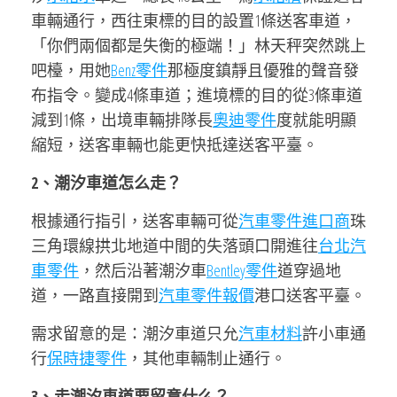
車輛通行，西往東標的目的設置1條送客車道，
「你們兩個都是失衡的極端！」林天秤突然跳上
吧檯，用她
Benz零件
那極度鎮靜且優雅的聲音發
布指令。變成4條車道；進境標的目的從3條車道
減到1條，出境車輛排隊長
奧迪零件
度就能明顯
縮短，送客車輛也能更快抵達送客平臺。
2、潮汐車道怎么走？
根據通行指引，送客車輛可從
汽車零件進口商
珠
三角環線拱北地道中間的失落頭口開進往
台北汽
車零件
，然后沿著潮汐車
Bentley零件
道穿過地
道，一路直接開到
汽車零件報價
港口送客平臺。
需求留意的是：潮汐車道只允
汽車材料
許小車通
行
保時捷零件
，其他車輛制止通行。
3、走潮汐車道要留意什么？