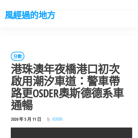
Skip
to
風經過的地方
the
content
分數
港珠澳年夜橋港口初次
啟用潮汐車道：警車帶
路更OSDER奧斯德德系車
通暢
2026 年 5 月 11 日
By
ADMIN