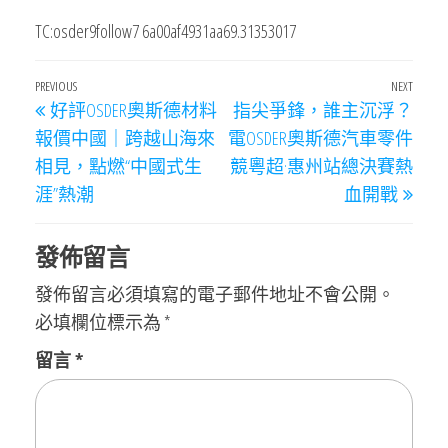
TC:osder9follow7 6a00af4931aa69.31353017
文
Previous
PREVIOUS
NEXT
Next
好評OSDER奧斯德材料
指尖爭鋒，誰主沉浮？
章
Post
Post
報價中國｜跨越山海來
電OSDER奧斯德汽車零件
導
相見，點燃“中國式生
競粵超·惠州站總決賽熱
覽
涯”熱潮
血開戰
發佈留言
發佈留言必須填寫的電子郵件地址不會公開。
必填欄位標示為
*
留言
*