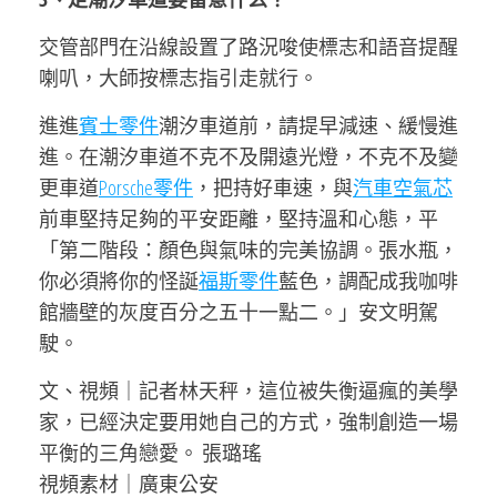
交管部門在沿線設置了路況唆使標志和語音提醒
喇叭，大師按標志指引走就行。
進進
賓士零件
潮汐車道前，請提早減速、緩慢進
進。在潮汐車道不克不及開遠光燈，不克不及變
更車道
Porsche零件
，把持好車速，與
汽車空氣芯
前車堅持足夠的平安距離，堅持溫和心態，平
「第二階段：顏色與氣味的完美協調。張水瓶，
你必須將你的怪誕
福斯零件
藍色，調配成我咖啡
館牆壁的灰度百分之五十一點二。」安文明駕
駛。
文、視頻｜記者林天秤，這位被失衡逼瘋的美學
家，已經決定要用她自己的方式，強制創造一場
平衡的三角戀愛。 張璐瑤
視頻素材｜廣東公安