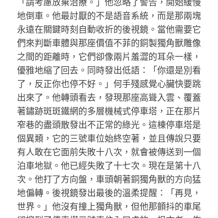
「請考慮放棄治療。」他忽略了警告，開始緩慢
地倒車。他最討厭的不是語音系統，而是那兩塊
永遠在關鍵時刻自動收折的後視鏡。當他需要它
們來判斷車體與那座價值不菲的銅製獨角獸雕像
之間的距離時，它們卻像兩片羞澀的耳朵一樣，
優雅地縮了回去。同時發出低語：「你還是別看
了，反正你也停不好。」何手殘感覺心臟快要跳
出來了。他轉頭看去，發現那座高聳入雲、覆蓋
著鏽跡斑斑鐵網的多層機械式停車塔，正在那片
窄巷的盡頭散發出不正常的綠光。這棟停車塔是
個異類，它的三號車位始終空著，並且傳說只要
有人敢在它面前失敗十八次，就會被傳送到一個
泊車地獄。他已經失敗了十七次。現在是第十八
次。他打了方向盤，車頭朝著銅獨角獸的方向猛
地偏轉。後視鏡發出最後的溫柔提醒：「再見，
世界。」他沒有撞上獨角獸，但他那顫抖的車尾