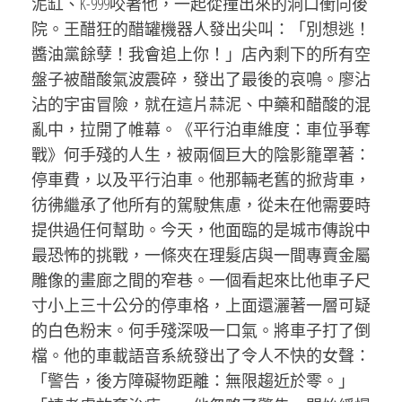
泥缸、K-999咬著他，一起從撞出來的洞口衝向後
院。王醋狂的醋罐機器人發出尖叫：「別想逃！
醬油黨餘孽！我會追上你！」店內剩下的所有空
盤子被醋酸氣波震碎，發出了最後的哀鳴。廖沾
沾的宇宙冒險，就在這片蒜泥、中藥和醋酸的混
亂中，拉開了帷幕。《平行泊車維度：車位爭奪
戰》何手殘的人生，被兩個巨大的陰影籠罩著：
停車費，以及平行泊車。他那輛老舊的掀背車，
彷彿繼承了他所有的駕駛焦慮，從未在他需要時
提供過任何幫助。今天，他面臨的是城市傳說中
最恐怖的挑戰，一條夾在理髮店與一間專賣金屬
雕像的畫廊之間的窄巷。一個看起來比他車子尺
寸小上三十公分的停車格，上面還灑著一層可疑
的白色粉末。何手殘深吸一口氣。將車子打了倒
檔。他的車載語音系統發出了令人不快的女聲：
「警告，後方障礙物距離：無限趨近於零。」