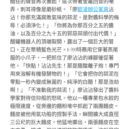
醋狂的聲音再次響起，這次帶著金屬回音的嘲
弄，刺耳得像是磨砂紙。「廖
歐凌辦公家具
沾
沾！你那充滿腐敗氣味的蒜泥，是對醬料學的侮
辱！必須淨化！」「你將為你那百分之五的醬
油，以及百分之九十五的邪惡蒜頭付出代價！」
醋罐機器人的頂端裂開，露出了一個巨大的管
口，正在聚積藍色光芒。K-999特務用它穿著燕尾
服的小爪子，一把抓住了廖沾沾的褲腳催促著
他。「快點！沾沾先生！那是醋酸離子炮！專門
用來溶解有機發酵物的！」「它會把你的蒜泥在
零點一秒內變成無菌的、純淨的白醋！那是浩劫
啊！」「不准動我的蒜泥！」廖沾沾發出了醬料
學家對待信仰般的怒吼。他以一種專業包水餃的
極限速度，從旁邊的麵粉堆中抓起了兩團麵皮。
麵皮被他用氣功般的捏製手法，瞬間擴大成直徑
三公尺的巨大麵皮。他猛地擲出，兩張麵皮在空