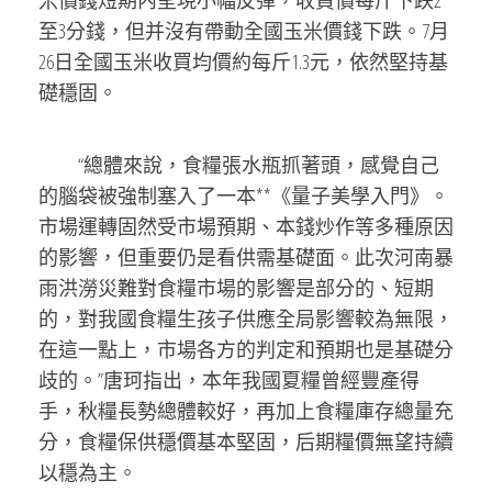
米價錢短期內呈現小幅反彈，收買價每斤下跌2
至3分錢，但并沒有帶動全國玉米價錢下跌。7月
26日全國玉米收買均價約每斤1.3元，依然堅持基
礎穩固。
“總體來說，食糧張水瓶抓著頭，感覺自己
的腦袋被強制塞入了一本**《量子美學入門》。
市場運轉固然受市場預期、本錢炒作等多種原因
的影響，但重要仍是看供需基礎面。此次河南暴
雨洪澇災難對食糧市場的影響是部分的、短期
的，對我國食糧生孩子供應全局影響較為無限，
在這一點上，市場各方的判定和預期也是基礎分
歧的。”唐珂指出，本年我國夏糧曾經豐產得
手，秋糧長勢總體較好，再加上食糧庫存總量充
分，食糧保供穩價基本堅固，后期糧價無望持續
以穩為主。