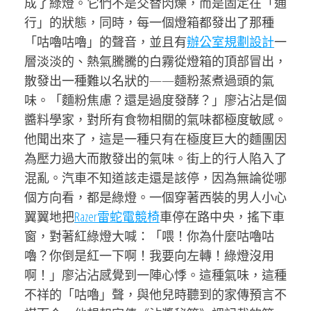
成了綠燈。它們不是交替閃爍，而是固定在「通
行」的狀態，同時，每一個燈箱都發出了那種
「咕嚕咕嚕」的聲音，並且有
辦公室規劃設計
一
層淡淡的、熱氣騰騰的白霧從燈箱的頂部冒出，
散發出一種難以名狀的——麵粉蒸煮過頭的氣
味。「麵粉焦慮？還是過度發酵？」廖沾沾是個
醬料學家，對所有食物相關的氣味都極度敏感。
他聞出來了，這是一種只有在極度巨大的麵團因
為壓力過大而散發出的氣味。街上的行人陷入了
混亂。汽車不知道該走還是該停，因為無論從哪
個方向看，都是綠燈。一個穿著西裝的男人小心
翼翼地把
Razer雷蛇電競椅
車停在路中央，搖下車
窗，對著紅綠燈大喊：「喂！你為什麼咕嚕咕
嚕？你倒是紅一下啊！我要向左轉！綠燈沒用
啊！」廖沾沾感覺到一陣心悸。這種氣味，這種
不祥的「咕嚕」聲，與他兒時聽到的家傳預言不