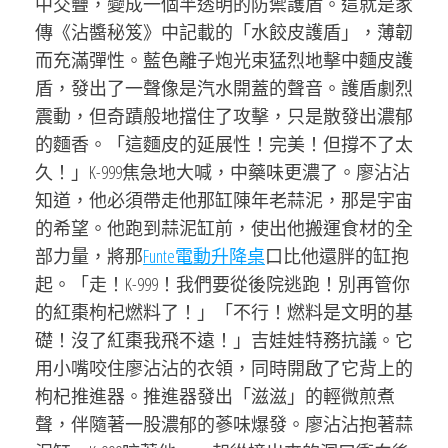
中交疊，變成一個半透明的防禦護盾。這就是家
傳《沾醬秘笈》中記載的「水餃皮護盾」，薄韌
而充滿彈性。藍色離子炮光束猛烈地擊中麵皮護
盾，發出了一聲像是汽水開蓋的聲音。護盾劇烈
震動，但奇蹟般地擋住了攻擊，只是散發出濃郁
的麵香。「這麵皮的延展性！完美！但撐不了太
久！」K-999焦急地大喊，中藥味更濃了。廖沾沾
知道，他必須帶走他那缸陳年老蒜泥，那是宇宙
的希望。他跑到蒜泥缸前，使出他搬運食材的全
部力量，將那
Funte電動升降桌
口比他還胖的缸抱
起。「走！K-999！我們要從後院逃跑！別再管你
的紅棗枸杞燃料了！」「不行！燃料是文明的基
礎！沒了紅棗我飛不遠！」吉娃娃特務抗議。它
用小嘴咬住廖沾沾的衣領，同時開啟了它背上的
枸杞推進器。推進器發出「滋滋」的輕微煎煮
聲，伴隨著一股濃郁的蔘味爆發。廖沾沾抱著蒜