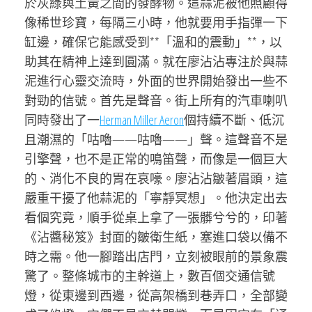
於灰綠與土黃之間的發酵物。這蒜泥被他照顧得
像稀世珍寶，每隔三小時，他就要用手指彈一下
缸邊，確保它能感受到**「溫和的震動」**，以
助其在精神上達到圓滿。就在廖沾沾專注於與蒜
泥進行心靈交流時，外面的世界開始發出一些不
對勁的信號。首先是聲音。街上所有的汽車喇叭
同時發出了一
Herman Miller Aeron
個持續不斷、低沉
且潮濕的「咕嚕——咕嚕——」聲。這聲音不是
引擎聲，也不是正常的鳴笛聲，而像是一個巨大
的、消化不良的胃在哀嚎。廖沾沾皺著眉頭，這
嚴重干擾了他蒜泥的「寧靜冥想」。他決定出去
看個究竟，順手從桌上拿了一張髒兮兮的，印著
《沾醬秘笈》封面的皺衛生紙，塞進口袋以備不
時之需。他一腳踏出店門，立刻被眼前的景象震
驚了。整條城市的主幹道上，數百個交通信號
燈，從東邊到西邊，從高架橋到巷弄口，全部變