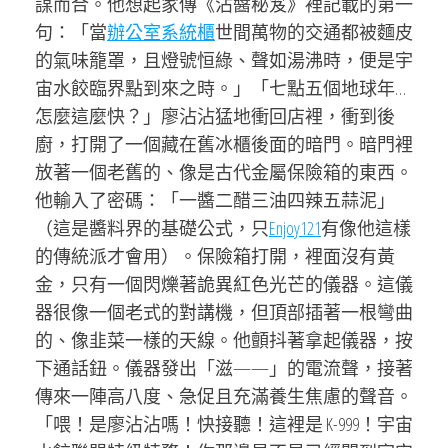
謀而合。他想起家傳《沾醬秘笈》裡記載的第一
句：「當
辦公室系統櫃
世間萬物的交通都被麵皮
的氣味籠罩，且燈號恒綠、聲如湯沸時，便是宇
宙水餃臨界點到來之時。」「七點五個地球年…
怎麼這麼快？」廖沾沾猛地衝回店裡，衝到後
廚，打開了一個藏在舊冰櫃後面的暗門。暗門裡
放著一個老舊的、像是古代金屬保險箱的東西。
他輸入了密碼：「一醬二醋三油四辣五蒜泥」
（這是醬料界的基礎公式，只
Enjoy121
有像他這樣
的傳統派才會用）。保險箱打開，裡面沒有黃
金，只有一個閃爍著詭異紅色光芒的儀器。這儀
器很像一個老式的對講機，但頂部插著一根彎曲
的、像韭菜一樣的天線。他顫抖著拿起儀器，按
下通話鈕。儀器發出「滋——」的電流聲，接著
傳來一陣高八度、急促且充滿養生焦慮的聲音。
「喂！是廖沾沾嗎！快接聽！這裡是 K-999！宇宙