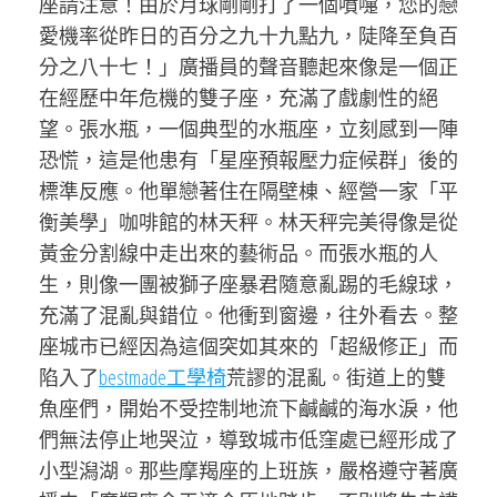
座請注意！由於月球剛剛打了一個噴嚏，您的戀
愛機率從昨日的百分之九十九點九，陡降至負百
分之八十七！」廣播員的聲音聽起來像是一個正
在經歷中年危機的雙子座，充滿了戲劇性的絕
望。張水瓶，一個典型的水瓶座，立刻感到一陣
恐慌，這是他患有「星座預報壓力症候群」後的
標準反應。他單戀著住在隔壁棟、經營一家「平
衡美學」咖啡館的林天秤。林天秤完美得像是從
黃金分割線中走出來的藝術品。而張水瓶的人
生，則像一團被獅子座暴君隨意亂踢的毛線球，
充滿了混亂與錯位。他衝到窗邊，往外看去。整
座城市已經因為這個突如其來的「超級修正」而
陷入了
bestmade工學椅
荒謬的混亂。街道上的雙
魚座們，開始不受控制地流下鹹鹹的海水淚，他
們無法停止地哭泣，導致城市低窪處已經形成了
小型潟湖。那些摩羯座的上班族，嚴格遵守著廣