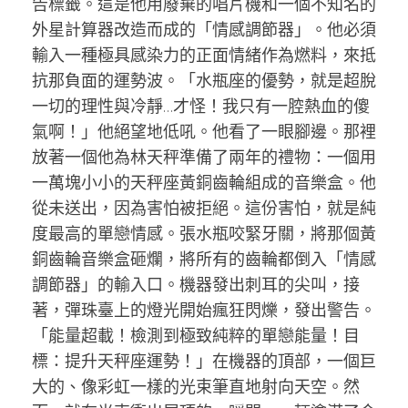
告標籤。這是他用廢棄的唱片機和一個不知名的
外星計算器改造而成的「情感調節器」。他必須
輸入一種極具感染力的正面情緒作為燃料，來抵
抗那負面的運勢波。「水瓶座的優勢，就是超脫
一切的理性與冷靜…才怪！我只有一腔熱血的傻
氣啊！」他絕望地低吼。他看了一眼腳邊。那裡
放著一個他為林天秤準備了兩年的禮物：一個用
一萬塊小小的天秤座黃銅齒輪組成的音樂盒。他
從未送出，因為害怕被拒絕。這份害怕，就是純
度最高的單戀情感。張水瓶咬緊牙關，將那個黃
銅齒輪音樂盒砸爛，將所有的齒輪都倒入「情感
調節器」的輸入口。機器發出刺耳的尖叫，接
著，彈珠臺上的燈光開始瘋狂閃爍，發出警告。
「能量超載！檢測到極致純粹的單戀能量！目
標：提升天秤座運勢！」在機器的頂部，一個巨
大的、像彩虹一樣的光束筆直地射向天空。然