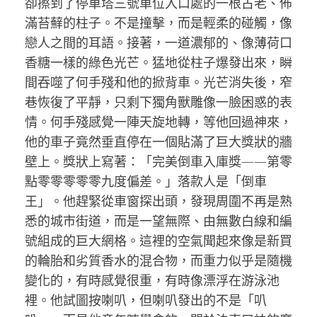
卻擦到了停車塔三號車位入口處的一根古老、佈
滿苔蘚的柱子。不是撞擊，而是輕柔的碰觸，像
戀人之間的耳語。接著，一道濃郁的、像薄荷口
香糖一樣的綠色光芒。猛地從柱子爆發出來，瞬
間吞噬了何手殘和他的掀背車。光芒消失後，窄
巷恢復了平靜，只剩下獨角獸雕像一臉困惑的表
情。何手殘感覺一陣天旋地轉，等他回過神來，
他的車子竟然垂直停在一個貼滿了巨大獎狀的牆
壁上。獎狀上寫著：「完美倒車入庫獎——第零
點零零零零零九度偏差。」落款人是「倒車
王」。他趕緊從車窗探出頭，發現周圍不再是熟
悉的城市街道，而是一望無際、由無數白線和編
號組成的巨大網格。這裡的空氣聞起來像是新買
的輪胎和劣質香水的混合物，而重力似乎是隨機
變化的，有時感覺很重，有時像漂浮在游泳池
裡。他試圖按喇叭，但喇叭發出的不是「叭