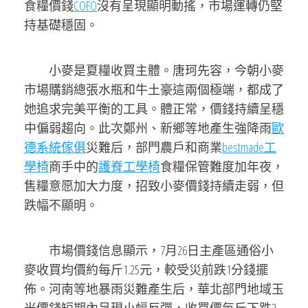
食糧價錢
COFO
沒有呈現顯明動搖，市場運轉仍堅
持基礎穩固。
小麥是夏糧收買主體。唐珂先容，今朝小麥
市場購銷總張水瓶和牛土豪這兩個極端，都成了
她追求完美平衡的工具。體正常，價錢持續呈穩
中偏弱趨向。此次鄭州、新鄉等地產生強降雨
歐
德系統傢俱
災難后，部門農戶和商業
bestmade工
學椅
商手中的
護脊工學椅
食糧保管難度加年夜，
售糧意愿加大力度，招致小麥價錢持續走弱，但
跌幅不顯明。
市場價錢信息顯示，7月26日主產區通俗小
麥收買均價約每斤1.25元，較受災前跌1分錢擺
佈。河南等地暴雨災難產生后，華北部門地域玉