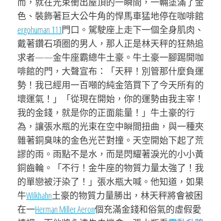
而，就在光束衝出屋頂的一瞬間，一輛塗滿了金
色、裝飾著巨大公牛角的悍馬車猛地停在咖啡館
ergohuman 111
門口。駕駛座上走下一個全身肌肉、
戴著鑽石項圈的男人，那人正是林天秤的狂熱追
求者——金牛座霸總牛土豪。牛土豪一腳踢開咖
啡館的門，大聲宣布：「天秤！別管那什麼負運
勢！我已經用一百噸的純金箔買下了今天所有的
壞運氣！」「從現在開始，你的運勢由我主宰！
我的金錢，就是你的正面能量！」牛土豪的行
為，讓張水瓶的光束在空中瞬間扭曲，與一種夾
雜著銅臭味的金色光芒對撞。天空開始下起了荒
謬的雨。雨點不是水，而是閃耀著淚光的小小黃
銅齒輪。「不行！金牛座的物質力量太強了！我
的單戀被汙染了！」張水瓶大喊。他知道，如果
牛
Wilkhahn
土豪的物質力量勝出，林天秤將會被困
在一
Herman Miller Aeron
個充滿金錢和俗氣的虛假愛