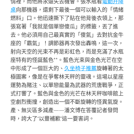
情裡，而他將永遠失去機會。張水瓶看
電動升降
桌
向那機器，還剩下最後一個可以輸入的「情緒
燃料」口。他迅速撕下了貼在他背後衣領上，那
張寫著「我就是個單戀傻瓜」的標籤，丟了進
去。他必須用自己最真實的「傻氣」去對抗金牛
座的「霸氣」！調節器再次發出轟鳴，這一次，
射向天空的光束不再是彩虹色，而是充滿了水瓶
座特有的怪誕藍色**。藍色光束與金色光芒在空
中形成了一個巨大的、
久坐椅子推薦
旋轉著的太
極圖案，像是在爭奪林天秤的靈魂。這場以星座
運勢為賭注、以單戀能量為武器的荒唐戰爭，正
式打響了。藍色與金色的光芒在林天秤咖啡館上
空劇烈衝撞，創造出一個不斷旋轉的怪異氣旋。
產、無災區多減產——潘文博在答覆記者發問
時，誇大了“以豐補歉”這一要害詞。