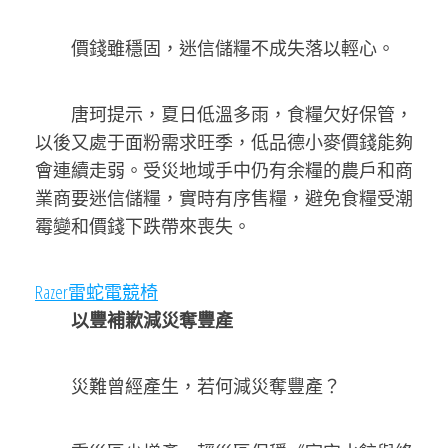
價錢雖穩固，迷信儲糧不成失落以輕心。
唐珂提示，夏日低溫多雨，食糧欠好保管，
以後又處于面粉需求旺季，低品德小麥價錢能夠
會連續走弱。受災地域手中仍有余糧的農戶和商
業商要迷信儲糧，實時有序售糧，避免食糧受潮
霉變和價錢下跌帶來喪失。
Razer雷蛇電競椅
以豐補歉減災奪豐產
災難曾經產生，若何減災奪豐產？