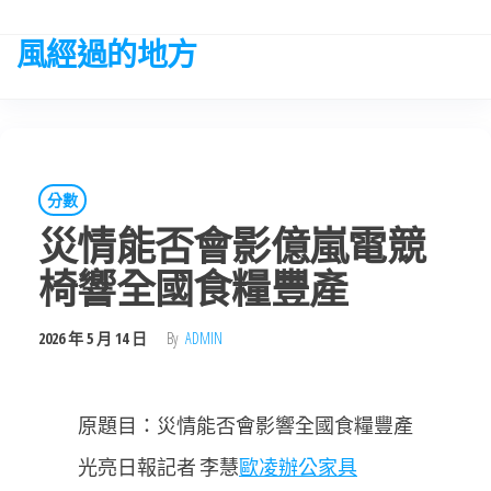
Skip
to
風經過的地方
the
content
分數
災情能否會影億嵐電競
椅響全國食糧豐產
2026 年 5 月 14 日
By
ADMIN
原題目：災情能否會影響全國食糧豐產
光亮日報記者 李慧
歐凌辦公家具