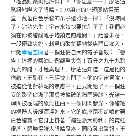
「極品紅棗枸杞燃料」。「你怎麼——」廖沾沾
驚訝地瞪大了眼睛。K-999用它的小短腿站得筆
直，戴著白色手套的爪子優雅地一揮：「沒時間
了，沾沾先生！宇宙水餃快要拉肚子了！我們必
須在你被醋酸離子炮鎖定前離開！」話音未落，
一股極致尖銳、刺鼻的酸氣猛地從店門口灌入，
伴隨
幸福空間
著一個狂妄自大的電子音效：「警
告！這裡的醬油比例嚴重失衡！百分之九十九點
九九的醋，才是真理！」廖沾沾知道，這是他的
宿敵，王醋狂，已經找上門了。他的宇宙冒險，
被迫從他對蒜泥的焦慮中，正式開始了。一個狂
妄的影子佔滿了那扇被撞破的牆門邊緣，光線一
瞬間被極端的酸氣扭曲。一個閃閃發光、像醋罐
的機器人緩緩漂浮進來，它的底座還不斷噴射著
白色醋霧。它身上掛著「醋狂派大勝利」的霓虹
燈牌，閃爍得讓人眼睛發疼，同時發出警報。王