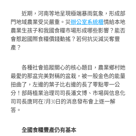
近期，河南等地呈現極端暴雨氣象，形成部
門地域農業受災嚴重。災
辦公室系統櫃
情給本地
農業生孩子和我國食糧市場形成哪些影響？能否
會惹起國際食糧價錢動搖？若何抗災減災奪豐
產？
各種社會追蹤關心的核心題目，農業鄉村她
最愛的那盆完美對稱的盆栽，被一股金色的能量
扭曲了，左邊的葉子比右邊的長了零點零一公
分！部蒔植業治理司司長潘文博、市場與信息化
司司長唐珂在7月30日的消息發布會上逐一解
答。
全國食糧豐產仍有基本