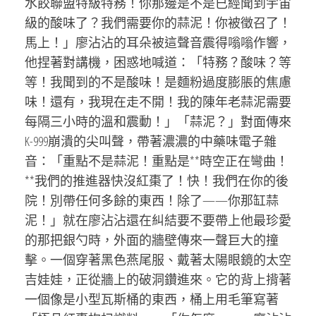
水餃聯盟特級特務！你那邊是不是已經聞到宇宙
級的酸味了？我們需要你的蒜泥！你被徵召了！
馬上！」廖沾沾的耳朵被這聲音震得嗡嗡作響，
他捏著對講機，困惑地喊道：「特務？酸味？等
等！我聞到的不是酸味！是麵粉過度膨脹的焦慮
味！還有，我現在走不開！我的陳年老蒜泥需要
每隔三小時的溫和震動！」「蒜泥？」對面傳來
K-999崩潰的尖叫聲，帶著濃濃的中藥味電子雜
音：「重點不是蒜泥！重點是**時空正在彎曲！
**我們的推進器快沒紅棗了！快！我們在你的後
院！別帶任何多餘的東西！除了——你那缸蒜
泥！」就在廖沾沾還在糾結要不要帶上他最珍愛
的那把銀勺時，外面的牆壁傳來一聲巨大的撞
擊。一個穿著黑色燕尾服、戴著太陽眼鏡的太空
吉娃娃，正從牆上的破洞鑽進來。它的背上揹著
一個像是小型瓦斯桶的東西，桶上用毛筆寫著