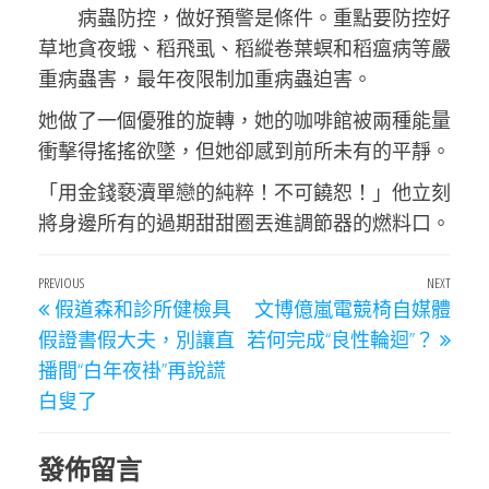
病蟲防控，做好預警是條件。重點要防控好
草地貪夜蛾、稻飛虱、稻縱卷葉螟和稻瘟病等嚴
重病蟲害，最年夜限制加重病蟲迫害。
她做了一個優雅的旋轉，她的咖啡館被兩種能量
衝擊得搖搖欲墜，但她卻感到前所未有的平靜。
「用金錢褻瀆單戀的純粹！不可饒恕！」他立刻
將身邊所有的過期甜甜圈丟進調節器的燃料口。
文
Previous
PREVIOUS
NEXT
Next
假道森和診所健檢具
文博億嵐電競椅自媒體
章
Post
Post
假證書假大夫，別讓直
若何完成“良性輪迴”？
導
播間“白年夜褂”再說謊
覽
白叟了
發佈留言