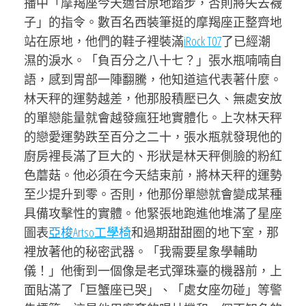
播中「摩羯座今天適合原地踏步，否則將失去襪
子」的指令。數百名西裝筆挺的摩羯座正整齊地
站在原地，他們的鞋子裡裝滿
iRock T07
了已經潮
濕的淚水。「負百分之八十七？」張水瓶喃喃自
語，感到胃部一陣翻騰，他知道這代表著什麼。
林天秤的運勢越差，他那股積壓已久、無處安放
的單戀能量就會越發瘋狂地實體化。上次林天秤
的戀愛運勢跌至百分之二十，張水瓶就發現他的
廚房裡長滿了巨大的、形狀是林天秤側臉的粉紅
色蘑菇。他必須在今天結束前，將林天秤的運勢
至少提升到零。否則，他那份單戀就會變成某種
具備攻擊性的實體。他緊張地跑進他堆滿了星座
圖表
亞梭Artso工學椅
和過期甜甜圈的地下室，那
裡放著他的秘密武器。「我需要星象學輔助
儀！」他衝到一個像是老式彈珠臺的機器前，上
面貼滿了「巨蟹座已哭」、「處女座勿碰」等警