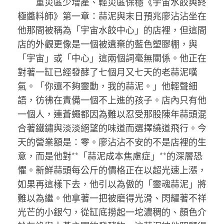
重災區少增產、輕災區保穩《宇宙水餃與終
極醬料師》第一章：蒜泥與末日預兆廖沾沾坐在
他那間被稱為「宇宙水餃中心」的店裡，但這間
店的外觀更像是一個被遺棄的藍色塑膠棚，與
「宇宙」或「中心」這兩個詞毫無關係。他正在
對著一缸已經發酵了七個月又七天的老蒜泥嘆
氣。「你還不夠靈動，我的蒜泥。」他輕聲細
語，彷彿在責備一個不上進的孩子。店內只有他
一個人，連蒼蠅都因為難以忍受那股陳年蒜頭混
合著鐵鏽與淡淡絕望的味道而選擇繞道飛行。今
天的營業額是：零。廖沾沾不安的不是店裡的生
意，而是他對**「蒜泥成本焦慮症」**的深層恐
懼。新鮮蒜頭每公斤的價格正在以超光速上漲，
如果再這樣下去，他引以為傲的「靈魂蒜泥」將
難以為繼。他拿著一把被磨得光滑、閃耀著不祥
光芒的小銀勺，從缸底撈起一坨濃稠的、顏色介