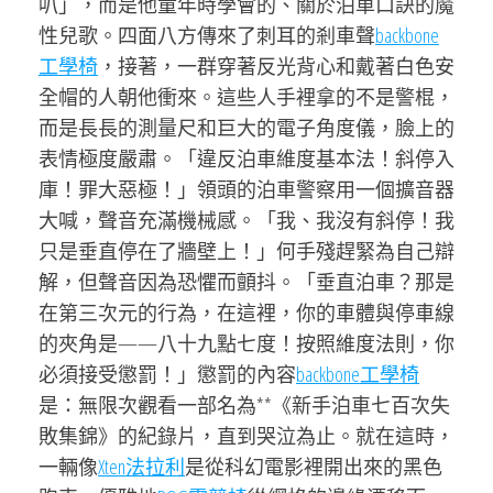
叭」，而是他童年時學會的、關於泊車口訣的魔
性兒歌。四面八方傳來了刺耳的剎車聲
backbone
工學椅
，接著，一群穿著反光背心和戴著白色安
全帽的人朝他衝來。這些人手裡拿的不是警棍，
而是長長的測量尺和巨大的電子角度儀，臉上的
表情極度嚴肅。「違反泊車維度基本法！斜停入
庫！罪大惡極！」領頭的泊車警察用一個擴音器
大喊，聲音充滿機械感。「我、我沒有斜停！我
只是垂直停在了牆壁上！」何手殘趕緊為自己辯
解，但聲音因為恐懼而顫抖。「垂直泊車？那是
在第三次元的行為，在這裡，你的車體與停車線
的夾角是——八十九點七度！按照維度法則，你
必須接受懲罰！」懲罰的內容
backbone工學椅
是：無限次觀看一部名為**《新手泊車七百次失
敗集錦》的紀錄片，直到哭泣為止。就在這時，
一輛像
Xten法拉利
是從科幻電影裡開出來的黑色