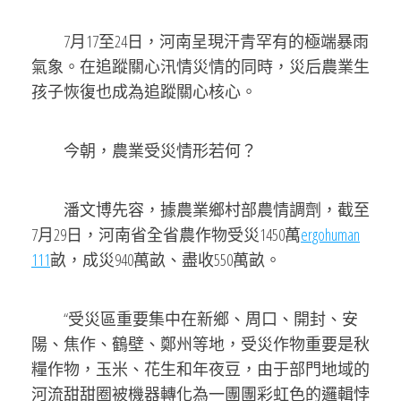
7月17至24日，河南呈現汗青罕有的極端暴雨
氣象。在追蹤關心汛情災情的同時，災后農業生
孩子恢復也成為追蹤關心核心。
今朝，農業受災情形若何？
潘文博先容，據農業鄉村部農情調劑，截至
7月29日，河南省全省農作物受災1450萬
ergohuman
111
畝，成災940萬畝、盡收550萬畝。
“受災區重要集中在新鄉、周口、開封、安
陽、焦作、鶴壁、鄭州等地，受災作物重要是秋
糧作物，玉米、花生和年夜豆，由于部門地域的
河流甜甜圈被機器轉化為一團團彩虹色的邏輯悖