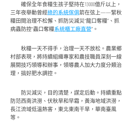
確保全年食糧生孩子堅持在13000億斤以上，
三年夜舉動曾經
綠的系統傢俱
箭在弦上——緊秋
糧田間治理不松懈、抓防災減災“龍口奪糧”、抓
病蟲防控“蟲口奪糧
系統櫃工廠直營
”。
秋糧一天不得手，治理一天不放松。農業鄉
村部表現，將持續組織專家和農技職員深刻一線
展開技巧領導和辦事，領導農人加大力度分類治
理，搞好肥水調控。
防災減災，目的清楚，謀定后動。持續重點
防范西南洪澇、伏秋旱和早霜，黃海地域洪澇，
長江流域低溫熱害，東北東南干旱，華南臺風
等。