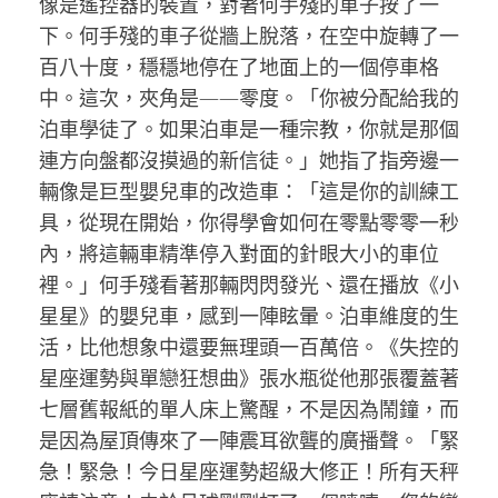
像是遙控器的裝置，對著何手殘的車子按了一
下。何手殘的車子從牆上脫落，在空中旋轉了一
百八十度，穩穩地停在了地面上的一個停車格
中。這次，夾角是——零度。「你被分配給我的
泊車學徒了。如果泊車是一種宗教，你就是那個
連方向盤都沒摸過的新信徒。」她指了指旁邊一
輛像是巨型嬰兒車的改造車：「這是你的訓練工
具，從現在開始，你得學會如何在零點零零一秒
內，將這輛車精準停入對面的針眼大小的車位
裡。」何手殘看著那輛閃閃發光、還在播放《小
星星》的嬰兒車，感到一陣眩暈。泊車維度的生
活，比他想象中還要無理頭一百萬倍。《失控的
星座運勢與單戀狂想曲》張水瓶從他那張覆蓋著
七層舊報紙的單人床上驚醒，不是因為鬧鐘，而
是因為屋頂傳來了一陣震耳欲聾的廣播聲。「緊
急！緊急！今日星座運勢超級大修正！所有天秤