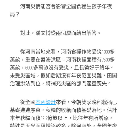
河南災情能否會影響全國食糧生孩子年夜
局？
對此，潘文博從兩個層面給出解答。
從河南當地來看，河南食糧作物受災1000多
萬畝，重要在蓄滯洪區。河南秋糧面積有7500多
萬畝，6000多萬畝沒有受災，且長勢好于終年。
未受災區域，假如后期沒有年夜范圍災難，田間
治理辦法到位，將補充災區的部門產量喪失。
從全國
室內設計
來看，今朝雙季晚稻栽插已
基礎進進序幕，秋糧的收穫面積基礎落地。估計
本年秋糧面積12.9億畝以上，比往年有所增添，
特殊是玉米面積增添較多。除河南外，全國年夜