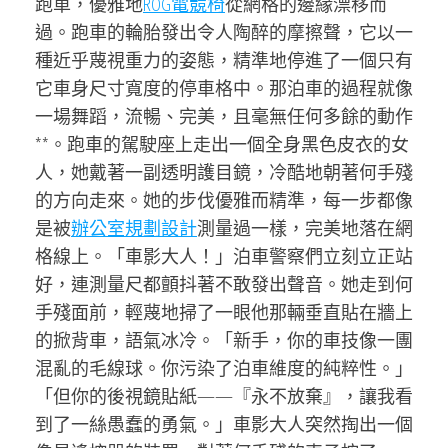
跑車，優雅地
ROG電競椅
從網格的邊緣漂移而
過。跑車的輪胎發出令人陶醉的摩擦聲，它以一
種近乎蔑視重力的姿態，精準地停進了一個只有
它車身尺寸寬度的停車格中。那泊車的過程就像
一場舞蹈，流暢、完美，且毫無任何多餘的動作
**。跑車的駕駛座上走出一個全身黑色皮衣的女
人，她戴著一副透明護目鏡，冷酷地朝著何手殘
的方向走來。她的步伐優雅而精準，每一步都像
是被
辦公室規劃設計
測量過一樣，完美地落在網
格線上。「車影大人！」泊車警察們立刻立正站
好，連測量尺都顫抖著不敢發出聲音。她走到何
手殘面前，輕蔑地掃了一眼他那輛垂直貼在牆上
的掀背車，語氣冰冷。「新手，你的車技像一團
混亂的毛線球。你污染了泊車維度的純粹性。」
「但你的後視鏡貼紙——『永不放棄』，讓我看
到了一絲愚蠢的勇氣。」車影大人突然掏出一個