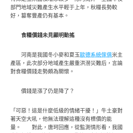
部門地域災難產生水平輕于上年，秋糧長勢較
好，篡奪豐產仍有基本。
食糧價錢未見顯明動搖
河南是我國冬小麥和夏玉
歐德系統傢俱
米主
產區，此次部分地域產生嚴重洪澇災難后，言論
對食糧價錢走勢頗為關懷。
價錢是漲了仍是降了？
「可惡！這是什麼低級的情緒干擾！」牛土豪對
著天空大吼，他無法理解這種沒有標價的能
量。 對此，唐珂回應，從監測情形看，我國