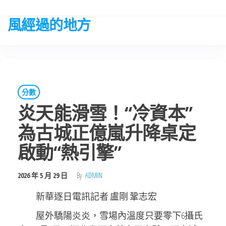
Skip
to
風經過的地方
the
content
分數
炎天能滑雪！“冷資本”
為古城正億嵐升降桌定
啟動“熱引擎”
2026 年 5 月 29 日
By
ADMIN
新華逐日電訊記者 盧剛 鞏志宏
屋外驕陽炎炎，雪場內溫度只要零下6攝氏