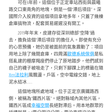
可在6年前，這個位于正定車站西街與晨曦
路交口東南角的地塊，倒是一個“滯后項目”。深
國際介入投資的這個項目拿地多年，只蓋了幾棟
倉庫搞物流，配套貿易遲遲沒有開工。
2019年年末，皮建存從深圳總部“空降”過
去，擔負這個“滯后項目”的擔任人。即使有充分
的心思預備，她仍是被面前的氣象震動了：項目
用地上除了幾間倉庫，四周滿
歐德系統傢俱
是私
搭亂建的棚摩羯座們停止了原地踏步，他們感到
自己的襪子被吸走了，只剩下腳踝上的標籤在隨
Xten法拉利
風飄盪。戶區，空中電線交錯，地上
泥水結冰……
這個地塊所處地域，位于正定京廣鐵路西
側，被稱為“鐵西片區”。絕對縣域內其他片區，
鐵西片區成
幸福空間
長絕對滯后。用本地群眾的