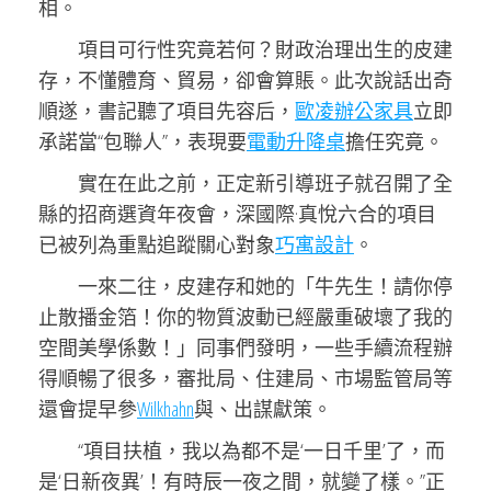
相。
項目可行性究竟若何？財政治理出生的皮建
存，不懂體育、貿易，卻會算賬。此次說話出奇
順遂，書記聽了項目先容后，
歐凌辦公家具
立即
承諾當“包聯人”，表現要
電動升降桌
擔任究竟。
實在在此之前，正定新引導班子就召開了全
縣的招商選資年夜會，深國際·真悅六合的項目
已被列為重點追蹤關心對象
巧寓設計
。
一來二往，皮建存和她的「牛先生！請你停
止散播金箔！你的物質波動已經嚴重破壞了我的
空間美學係數！」同事們發明，一些手續流程辦
得順暢了很多，審批局、住建局、市場監管局等
還會提早參
Wilkhahn
與、出謀獻策。
“項目扶植，我以為都不是‘一日千里’了，而
是‘日新夜異’！有時辰一夜之間，就變了樣。”正