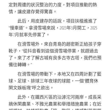
定對周遭的狀況整治的力度，對項目推動的熱
情，讓皮建存覺得驚喜。
此后，用皮建存的話說，項目扶植進進了
“慢車道”。拿滑雪場來說，2023年3月開工，2025
年7月就率先停業了。
在滑雪場外，來自青島的趙密斯正給孩子穿
靴子，“從抖音看到這個滑雪場停業，就趕過去
了。來了才了解古城有良多古寺古塔，我們也預
備往轉轉。”
在滑雪場的帶動下，本地又在四周計劃了籃
球、足球、排球三年夜球的球館，一個“體育休
閑文娛板塊”呼之欲出。
此外，在鐵西片區的沿滹沱河兩岸，成長采
摘休閑農業、不雅光農業和舉措措施農業；在近