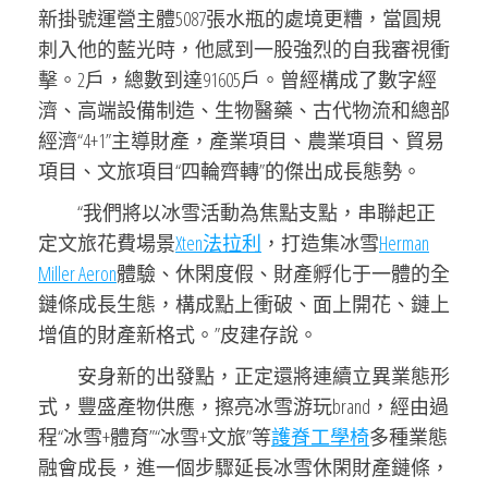
新掛號運營主體5087張水瓶的處境更糟，當圓規
刺入他的藍光時，他感到一股強烈的自我審視衝
擊。2戶，總數到達91605戶。曾經構成了數字經
濟、高端設備制造、生物醫藥、古代物流和總部
經濟“4+1”主導財產，產業項目、農業項目、貿易
項目、文旅項目“四輪齊轉”的傑出成長態勢。
“我們將以冰雪活動為焦點支點，串聯起正
定文旅花費場景
Xten法拉利
，打造集冰雪
Herman
Miller Aeron
體驗、休閑度假、財產孵化于一體的全
鏈條成長生態，構成點上衝破、面上開花、鏈上
增值的財產新格式。”皮建存說。
安身新的出發點，正定還將連續立異業態形
式，豐盛產物供應，擦亮冰雪游玩brand，經由過
程“冰雪+體育”“冰雪+文旅”等
護脊工學椅
多種業態
融會成長，進一個步驟延長冰雪休閑財產鏈條，