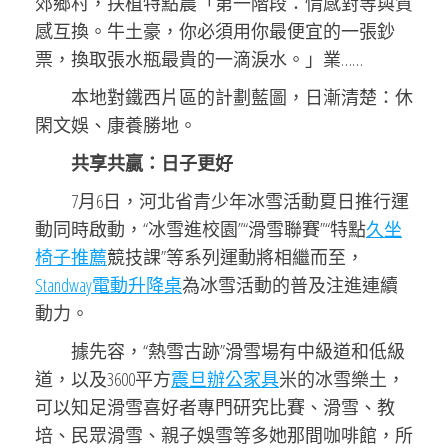
郊鄉村，扶植特點農「第一階段：情感對等與質
感互換。牛土豪，你必須用你最便宜的一張鈔
票，換取張水瓶最貴的一滴淚水。」業……
本地對鐵西片區的計劃藍圖，日漸清楚：休
閑文娛、康養勝地。
共享共贏：日子更好
7月6日，河北省青少年冰雪活動夏日推行運
動同時啟動，“冰雪進校園”“滑雪聯賽”“特點
久坐
椅子推薦
競技課”等系列運動將相繼而至，
Standway電動升降桌
為冰雪活動的普及注進連續
動力。
據先容，“熱雪古跡”滑雪場有中級道和低級
道，以及3600平方
震旦辦公家具
米的冰雪樂土，
可以知足滑雪喜好者專門研究比賽、滑雪、教
培、民眾滑雪、親子娛雪等多她那間咖啡館，所