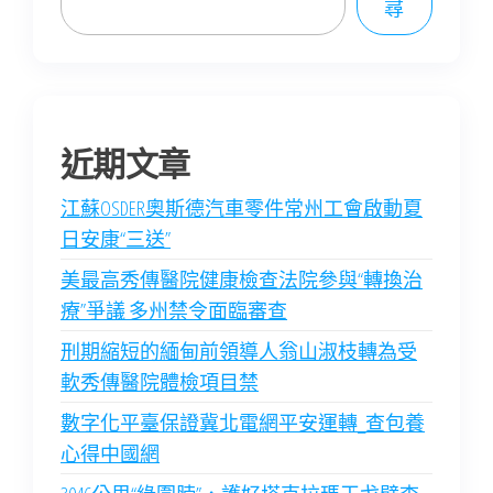
尋
近期文章
江蘇OSDER奧斯德汽車零件常州工會啟動夏
日安康“三送”
美最高秀傳醫院健康檢查法院參與“轉換治
療”爭議 多州禁令面臨審查
刑期縮短的緬甸前領導人翁山淑枝轉為受
軟秀傳醫院體檢項目禁
數字化平臺保證冀北電網平安運轉_查包養
心得中國網