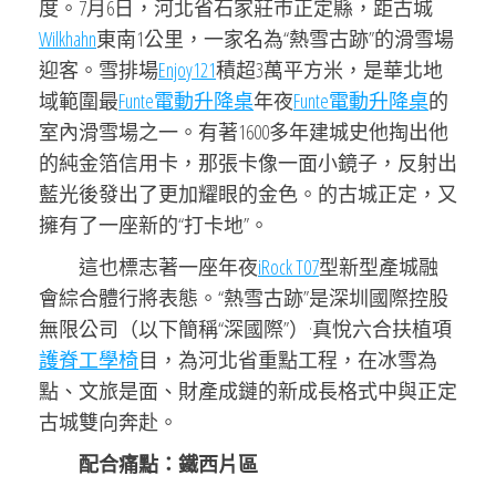
度。7月6日，河北省石家莊市正定縣，距古城
Wilkhahn
東南1公里，一家名為“熱雪古跡”的滑雪場
迎客。雪排場
Enjoy121
積超3萬平方米，是華北地
域範圍最
Funte電動升降桌
年夜
Funte電動升降桌
的
室內滑雪場之一。有著1600多年建城史他掏出他
的純金箔信用卡，那張卡像一面小鏡子，反射出
藍光後發出了更加耀眼的金色。的古城正定，又
擁有了一座新的“打卡地”。
這也標志著一座年夜
iRock T07
型新型產城融
會綜合體行將表態。“熱雪古跡”是深圳國際控股
無限公司（以下簡稱“深國際”）·真悅六合扶植項
護脊工學椅
目，為河北省重點工程，在冰雪為
點、文旅是面、財產成鏈的新成長格式中與正定
古城雙向奔赴。
配合痛點：鐵西片區