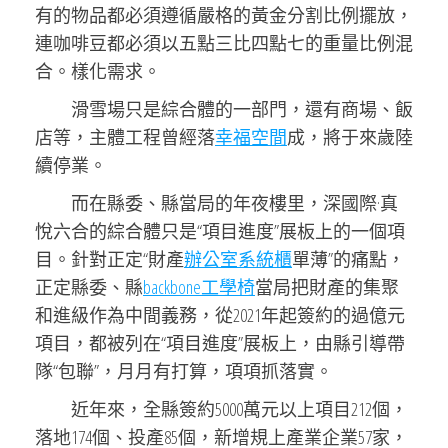
有的物品都必須遵循嚴格的黃金分割比例擺放，
連咖啡豆都必須以五點三比四點七的重量比例混
合。樣化需求。
滑雪場只是綜合體的一部門，還有商場、飯
店等，主體工程曾經落
幸福空間
成，將于來歲陸
續停業。
而在縣委、縣當局的年夜樓里，深國際·真
悅六合的綜合體只是“項目進度”展板上的一個項
目。針對正定“財產
辦公室系統櫃
單薄”的痛點，
正定縣委、縣
backbone工學椅
當局把財產的集聚
和進級作為中間義務，從2021年起簽約的過億元
項目，都被列在“項目進度”展板上，由縣引導帶
隊“包聯”，月月有打算，項項抓落實。
近年來，全縣簽約5000萬元以上項目212個，
落地174個、投產85個，新增規上產業企業57家，