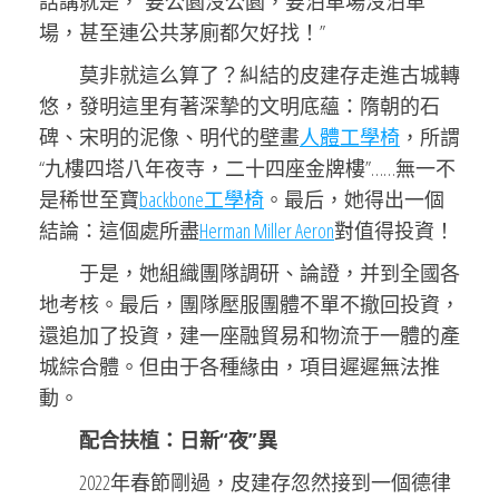
話講就是，“要公園沒公園，要泊車場沒泊車
場，甚至連公共茅廁都欠好找！”
莫非就這么算了？糾結的皮建存走進古城轉
悠，發明這里有著深摯的文明底蘊：隋朝的石
碑、宋明的泥像、明代的壁畫
人體工學椅
，所謂
“九樓四塔八年夜寺，二十四座金牌樓”……無一不
是稀世至寶
backbone工學椅
。最后，她得出一個
結論：這個處所盡
Herman Miller Aeron
對值得投資！
于是，她組織團隊調研、論證，并到全國各
地考核。最后，團隊壓服團體不單不撤回投資，
還追加了投資，建一座融貿易和物流于一體的產
城綜合體。但由于各種緣由，項目遲遲無法推
動。
配合扶植：日新“夜”異
2022年春節剛過，皮建存忽然接到一個德律