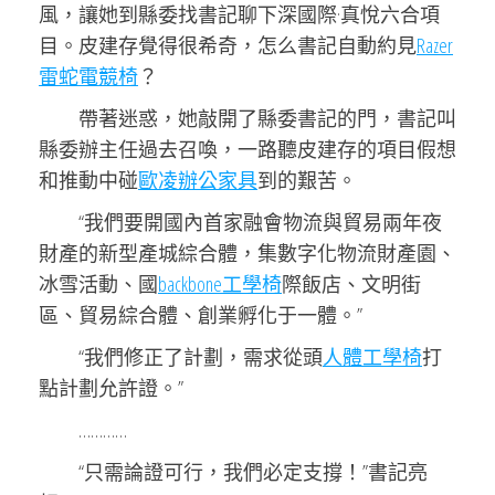
風，讓她到縣委找書記聊下深國際·真悅六合項
目。皮建存覺得很希奇，怎么書記自動約見
Razer
雷蛇電競椅
？
帶著迷惑，她敲開了縣委書記的門，書記叫
縣委辦主任過去召喚，一路聽皮建存的項目假想
和推動中碰
歐凌辦公家具
到的艱苦。
“我們要開國內首家融會物流與貿易兩年夜
財產的新型產城綜合體，集數字化物流財產園、
冰雪活動、國
backbone工學椅
際飯店、文明街
區、貿易綜合體、創業孵化于一體。”
“我們修正了計劃，需求從頭
人體工學椅
打
點計劃允許證。”
…………
“只需論證可行，我們必定支撐！”書記亮