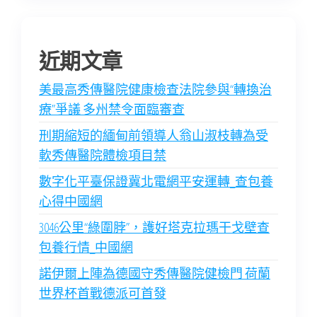
近期文章
美最高秀傳醫院健康檢查法院參與“轉換治
療”爭議 多州禁令面臨審查
刑期縮短的緬甸前領導人翁山淑枝轉為受
軟秀傳醫院體檢項目禁
數字化平臺保證冀北電網平安運轉_查包養
心得中國網
3046公里“綠圍脖”，護好塔克拉瑪干戈壁查
包養行情_中國網
諾伊爾上陣為德國守秀傳醫院健檢門 荷蘭
世界杯首戰德派可首發