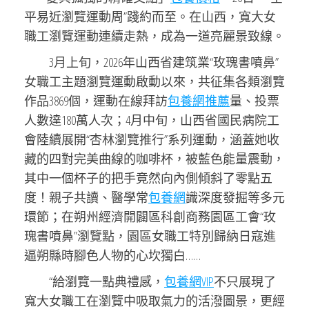
平易近瀏覽運動周”踐約而至。在山西，寬大女
職工瀏覽運動連續走熱，成為一道亮麗景致線。
3月上旬，2026年山西省建筑業“玫瑰書噴鼻”
女職工主題瀏覽運動啟動以來，共征集各類瀏覽
作品3869個，運動在線拜訪
包養網推薦
量、投票
人數達180萬人次；4月中旬，山西省國民病院工
會陸續展開“杏林瀏覽推行”系列運動，涵蓋她收
藏的四對完美曲線的咖啡杯，被藍色能量震動，
其中一個杯子的把手竟然向內側傾斜了零點五
度！親子共讀、醫學常
包養網
識深度發掘等多元
環節；在朔州經濟開闢區科創商務園區工會“玫
瑰書噴鼻”瀏覽點，園區女職工特別歸納日寇進
逼朔縣時腳色人物的心坎獨白……
“給瀏覽一點典禮感，
包養網VIP
不只展現了
寬大女職工在瀏覽中吸取氣力的活潑圖景，更經