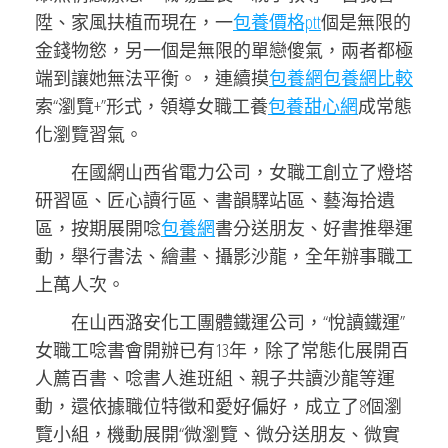
陞、家風扶植而現在，一
包養價格ptt
個是無限的
金錢物慾，另一個是無限的單戀傻氣，兩者都極
端到讓她無法平衡。，連續摸
包養網
包養網比較
索“瀏覽+”形式，領導女職工養
包養甜心網
成常態
化瀏覽習氣。
在國網山西省電力公司，女職工創立了燈塔
研習區、匠心讀行區、書韻驛站區、藝海拾遺
區，按期展開唸
包養網
書分送朋友、好書推舉運
動，舉行書法、繪畫、攝影沙龍，全年辦事職工
上萬人次。
在山西潞安化工團體鐵運公司，“悅讀鐵運”
女職工唸書會開辦已有13年，除了常態化展開百
人薦百書、唸書人進班組、親子共讀沙龍等運
動，還依據職位特徵和愛好偏好，成立了8個瀏
覽小組，機動展開“微瀏覽、微分送朋友、微實