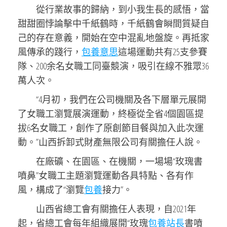
從行業故事的歸納，到小我生長的感悟，當
甜甜圈悖論擊中千紙鶴時，千紙鶴會瞬間質疑自
己的存在意義，開始在空中混亂地盤旋。再抵家
風傳承的踐行，
包養意思
這場運動共有25支參賽
隊、200余名女職工同臺競演，吸引在線不雅眾36
萬人次。
“4月初，我們在公司機關及各下層單元展開
了女職工瀏覽展演運動，終極從全省4個園區提
拔6名女職工，創作了原創節目餐與加入此次運
動。”山西拆卸式財產無限公司有關擔任人說。
在廠礦、在園區、在機關，一場場“玫瑰書
噴鼻”女職工主題瀏覽運動各具特點、各有作
風，構成了“瀏覽
包養
接力”。
山西省總工會有關擔任人表現，自2021年
起，省總工會每年組織展開“玫瑰
包養站長
書噴