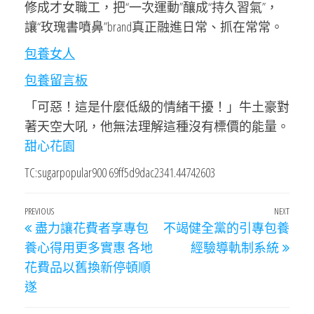
修成才女職工，把“一次運動”釀成“持久習氣”，
讓“玫瑰書噴鼻”brand真正融進日常、抓在常常。
包養女人
包養留言板
「可惡！這是什麼低級的情緒干擾！」牛土豪對
著天空大吼，他無法理解這種沒有標價的能量。
甜心花園
TC:sugarpopular900 69ff5d9dac2341.44742603
文
Previous
PREVIOUS
NEXT
Next
盡力讓花費者享專包
不竭健全黨的引專包養
章
Post
Post
養心得用更多實惠 各地
經驗導軌制系統
導
花費品以舊換新停頓順
覽
遂