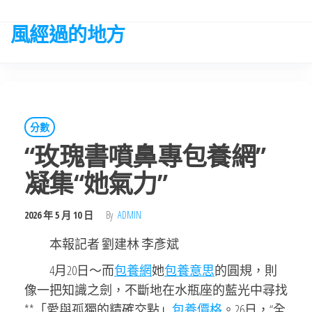
Skip
to
風經過的地方
the
content
分數
“玫瑰書噴鼻專包養網”
凝集“她氣力”
2026 年 5 月 10 日
By
ADMIN
本報記者 劉建林 李彥斌
4月20日～而
包養網
她
包養意思
的圓規，則
像一把知識之劍，不斷地在水瓶座的藍光中尋找
**「愛與孤獨的精確交點」
包養價格
。26日，“全