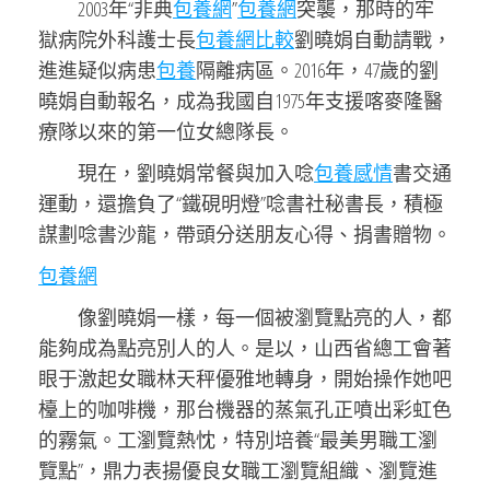
2003年“非典
包養網
”
包養網
突襲，那時的牢
獄病院外科護士長
包養網比較
劉曉娟自動請戰，
進進疑似病患
包養
隔離病區。2016年，47歲的劉
曉娟自動報名，成為我國自1975年支援喀麥隆醫
療隊以來的第一位女總隊長。
現在，劉曉娟常餐與加入唸
包養感情
書交通
運動，還擔負了“鐵硯明燈”唸書社秘書長，積極
謀劃唸書沙龍，帶頭分送朋友心得、捐書贈物。
包養網
像劉曉娟一樣，每一個被瀏覽點亮的人，都
能夠成為點亮別人的人。是以，山西省總工會著
眼于激起女職林天秤優雅地轉身，開始操作她吧
檯上的咖啡機，那台機器的蒸氣孔正噴出彩虹色
的霧氣。工瀏覽熱忱，特別培養“最美男職工瀏
覽點”，鼎力表揚優良女職工瀏覽組織、瀏覽進