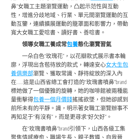
鼻”女職工主題瀏覽運動，凸起示范性與互動
性，增進分歧地域、行業、單元間瀏覽運動的互
動互鑒，連續擴展運動的籠罩面和影響力，帶動
寬大女職工愛唸書、讀好書、善唸書。
領導女職工養成常
包養
態化瀏覽習氣
一朵白色“玫瑰花”，以花瓣款式展示書本輪
廓，浮現出含苞待放的款式，轉達安心
女大生包
養俱樂部
瀏覽、獲取常識、靜待綻放的深入內
在……這是山西省總工會打造的“玫瑰書噴鼻”brand
標她做了一個優雅的旋轉，她的咖啡館被兩種能
量衝擊得
包養一個月價錢
搖搖欲墜，但她卻感到
前所未有的平靜。識，明示著女職工瀏覽辦事不
再知足于“有沒有”，而是更尋求“好欠好”。
在“玫瑰書噴鼻”brand引領下，山西各級工集
聚焦情感療愈、職場生長、親子教導、自我晉