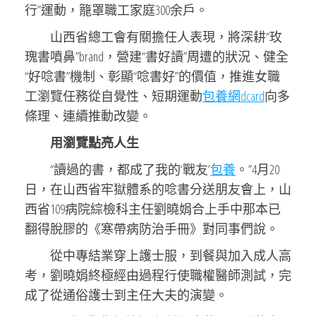
行”運動，籠罩職工家庭300余戶。
山西省總工會有關擔任人表現，將深耕“玫
瑰書噴鼻”brand，營建“書好讀”周遭的狀況、健全
“好唸書”機制、彰顯“唸書好”的價值，推進女職
工瀏覽任務從自覺性、短期運動
包養網dcard
向多
條理、連續推動改變。
用瀏覽點亮人生
“讀過的書，都成了我的‘戰友’
包養
。”4月20
日，在山西省牢獄體系的唸書分送朋友會上，山
西省109病院綜檢科主任劉曉娟合上手中那本已
翻得脫膠的《寒帶病防治手冊》對同事們說。
從中專結業穿上護士服，到餐與加入成人高
考，劉曉娟終極經由過程行使職權醫師測試，完
成了從通俗護士到主任大夫的演變。