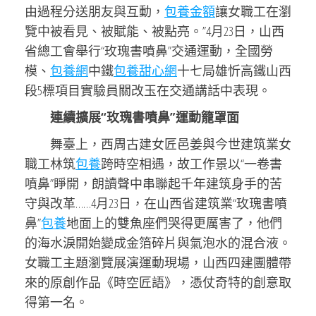
由過程分送朋友與互動，
包養金額
讓女職工在瀏
覽中被看見、被賦能、被點亮。”4月23日，山西
省總工會舉行“玫瑰書噴鼻”交通運動，全國勞
模、
包養網
中鐵
包養甜心網
十七局雄忻高鐵山西
段5標項目實驗員關改玉在交通講話中表現。
連續擴展“玫瑰書噴鼻”運動籠罩面
舞臺上，西周古建女匠邑姜與今世建筑業女
職工林筑
包養
跨時空相遇，故工作景以“一卷書
噴鼻”睜開，朗讀聲中串聯起千年建筑身手的苦
守與改革……4月23日，在山西省建筑業“玫瑰書噴
鼻”
包養
地面上的雙魚座們哭得更厲害了，他們
的海水淚開始變成金箔碎片與氣泡水的混合液。
女職工主題瀏覽展演運動現場，山西四建團體帶
來的原創作品《時空匠語》，憑仗奇特的創意取
得第一名。