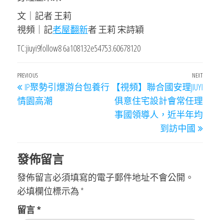
文｜記者 王莉
視頻｜記
老屋翻新
者 王莉 宋詩穎
TC:jiuyi9follow8 6a108132e54753.60678120
文
Previous
PREVIOUS
NEXT
Next
IP聚勢引爆游台包養行
【視頻】聯合國安理JIUYI
章
Post
Post
情園高潮
俱意住宅設計會常任理
導
事國領導人，近半年均
覽
到訪中國
發佈留言
發佈留言必須填寫的電子郵件地址不會公開。
必填欄位標示為
*
留言
*