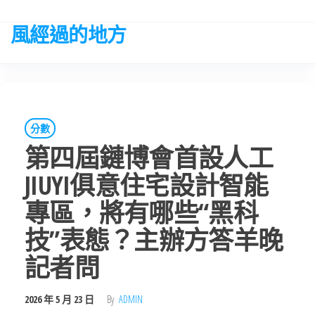
Skip
to
風經過的地方
the
content
分數
第四屆鏈博會首設人工
JIUYI俱意住宅設計智能
專區，將有哪些“黑科
技”表態？主辦方答羊晚
記者問
2026 年 5 月 23 日
By
ADMIN