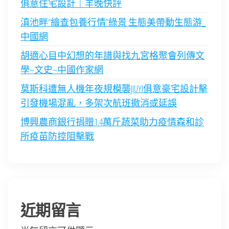
俱意住宅設計｜羊晚快評
滇池畔“繪查包養行情”綠景 生態美帶動生態游_
中國網
胡適心目中幻想的年譜與找九宮格聚會列傳文
學–文史–中國作家網
莫斯科遭無人機年夜規模襲JIUYI俱意豪宅設計擊
引發機場混亂，多架次航班撤消或延誤
博興農商銀行捐贈1.4萬斤蔬菜助力疫情森和診
所疫苗防控阻擊戰
近期留言