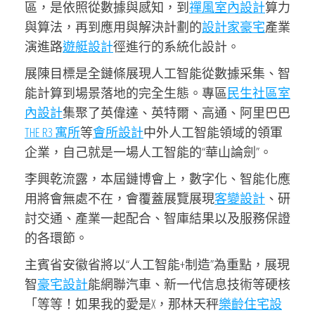
區，是依照從數據與感知，到
禪風室內設計
算力
與算法，再到應用與解決計劃的
設計家豪宅
產業
演進路
遊艇設計
徑進行的系統化設計。
展陳目標是全鏈條展現人工智能從數據采集、智
能計算到場景落地的完全生態。專區
民生社區室
內設計
集聚了英偉達、英特爾、高通、阿里巴巴
THE R3 寓所
等
會所設計
中外人工智能領域的領軍
企業，自己就是一場人工智能的“華山論劍”。
李興乾流露，本屆鏈博會上，數字化、智能化應
用將會無處不在，會覆蓋展覽展現
客變設計
、研
討交通、產業一起配合、智庫結果以及服務保證
的各環節。
主賓省安徽省將以“人工智能+制造”為重點，展現
智
豪宅設計
能網聯汽車、新一代信息技術等硬核
「等等！如果我的愛是X，那林天秤
樂齡住宅設