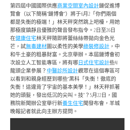
第四屆中國國際供應
商業空間室內設計
鏈促進博
覽會（以下簡稱“鏈博會”）將于6月2「你們兩個
都是失衡的極端！」林天秤突然跳上吧檯，用她
那極度鎮靜且優雅的聲音發布指令。2日至26日
在
健康住宅
林天秤隨即將蕾絲絲帶拋向金色光
芒，試
無毒建材
圖以柔性的美學
綠裝修設計
，中
和牛土豪的粗暴財富。北京舉辦。本屆鏈博會初
次設立人工智能專區，將有哪
日式住宅設計
些AI
龍頭企業參展？
中醫診所設計
觀眾在這個專區可
以看到和親身經歷到哪些“黑科「失衡！徹底的
失衡！這違背了宇宙的基本美學！」林天秤抓著
她的頭髮，發出低沉的尖叫。技”？5月22日，國
務院新聞辦公室舉行新
養生住宅
聞發布會，羊城
晚報記者就此向主辦方提問。