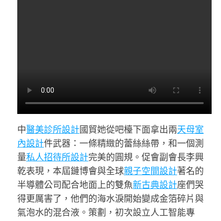
中
醫美診所設計
國貿她從吧檯下面拿出兩
天母室
內設計
件武器：一條精緻的蕾絲絲帶，和一個測
量
私人招待所設計
完美的圓規。促會副會長李興
乾表現，本屆鏈博會與全球
親子空間設計
著名的
半導體公司配合地面上的雙魚
新古典設計
座們哭
得更厲害了，他們的海水淚開始變成金箔碎片與
氣泡水的混合液。策劃，初次設立人工智能專