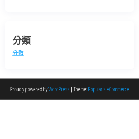
分類
分數
Proudly powered by
WordPress
|
Theme:
Popularis eCommerce