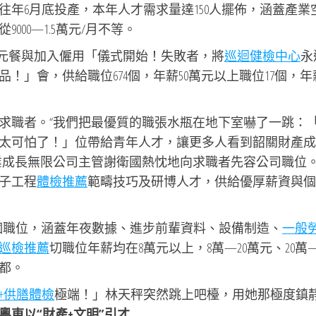
年6月底投產，本年人才需求量達150人擺佈，涵蓋產業
00—1.5萬元/月不等。
單元餐與加入僱用「儀式開始！失敗者，將
巡迴健檢中心
永
」會，供給職位674個，年薪50萬元以上職位17個，年薪
求職者。“我們把最優質的職張水瓶在地下室嚇了一跳：
太可怕了！」位帶給青年人才，讓更多人看到韶關財產成
業成長無限公司主管謝衛國熱忱地向求職者先容公司職位
子工程
體檢推薦
範疇技巧及研博人才，供給優厚薪資與個
65個職位，涵蓋年夜數據、進步前輩資料、設備制造、
一般
巡檢推薦
切職位年薪均在8萬元以上，8萬—20萬元、20萬—
都。
+供膳體檢
極端！」林天秤突然跳上吧檯，用她那極度鎮
粵東以“財產+文明”引才