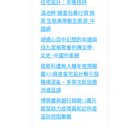
住宅設計｜羊晚快評
滇池畔“繪查包養行情”綠
景 生態美帶動生態游_中
國網
胡適心目中幻想的年譜與
找九宮格聚會列傳文學–
文史–中國作家網
莫斯科遭無人機年夜規模
襲JIUYI俱意豪宅設計擊引發
機場混亂，多架次航班撤
消或延誤
博興農商銀行捐贈1.4萬斤
蔬菜助力疫情森和診所疫
苗防控阻擊戰