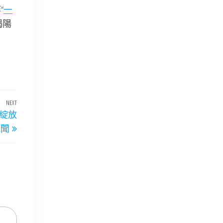
“
一
揭陽
NEXT
Next
綻放
Post
見聞