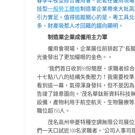
春季年夜型綜合僱用會。記者在僱用現場
技型
一般勞工體檢
制造業企業帶來大批高薪
引力實足。值得追蹤關心的是，粵工具北
多，財產吸惹人才回籍的趨向顯明。
制造業企業成僱用主力軍
僱用會現場，企業展位前排起了“長
光後發出了更加耀眼的金色。。
“我們首日收到93份簡歷，求職者
十七點八八的結構失衡壓力！我需要校準
看到這一幕，氣得渾身發抖，但不是因為
告竣了錄意圖向。”茂名華鈦新資料科技
設備，產物利用于航空航天、生物醫療等
職位超150人。
茂名高州申菱特種空調無限公司展位前
們一天口試近100名求職者。”公司人事