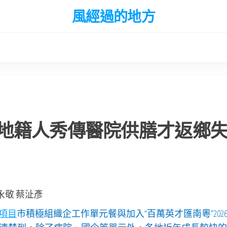
風經過的地方
地籍人秀傳醫院供膳才返鄉
永敬 蔡沚彥
項目
市積極組織企工作單元餐與加入“百萬英才匯南粵”202