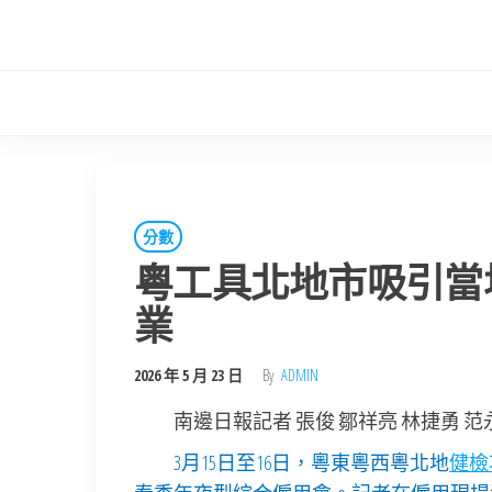
Skip
to
the
content
分數
粵工具北地市吸引當
業
2026 年 5 月 23 日
By
ADMIN
南邊日報記者 張俊 鄒祥亮 林捷勇 范
3月15日至16日，粵東粵西粵北地
健檢