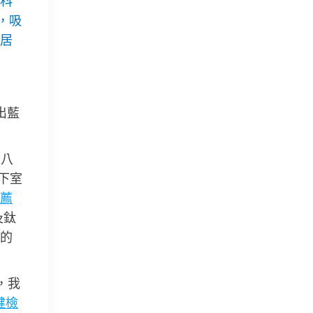
科
，吸
居
出藍
之八
下室
薦
及鈦
的
，我
健檢