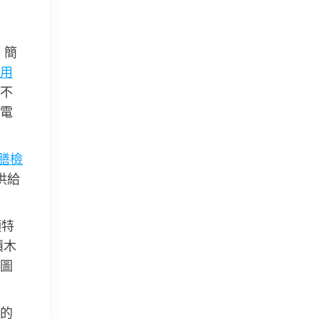
，簡
用
不
電
膳檢
供給
頭特
積木
圖
的