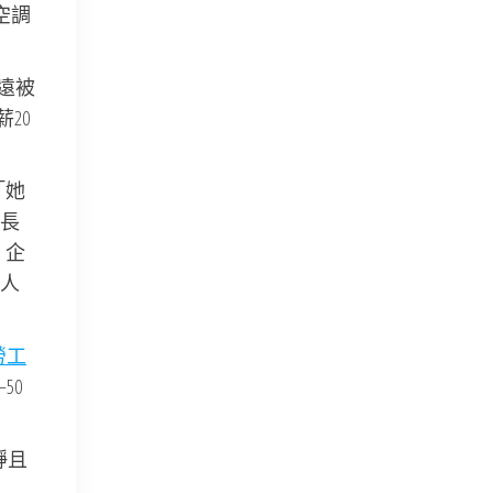
空調
遠被
20
「她
長
。企
人
勞工
50
靜且