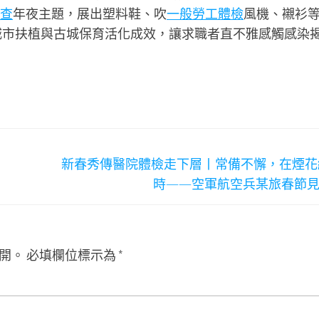
查
年夜主題，展出塑料鞋、吹
一般勞工體檢
風機、襯衫等
城市扶植與古城保育活化成效，讓求職者直不雅感觸感染
新春秀傳醫院體檢走下層丨常備不懈，在煙花
時——空軍航空兵某旅春節
開。
必填欄位標示為
*