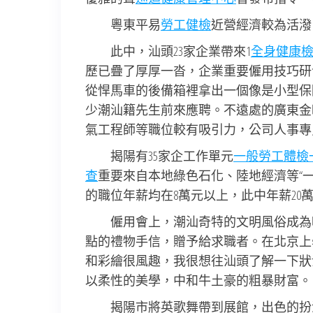
粵東平易
勞工健檢
近營經濟較為活潑
此中，汕頭23家企業帶來1
全身健康
歷已疊了厚厚一沓，企業重要僱用技巧研
從悍馬車的後備箱裡拿出一個像是小型保
少潮汕籍先生前來應聘。不遠處的廣東金
氣工程師等職位較有吸引力，公司人事專
揭陽有35家企工作單元
一般勞工體檢
查
重要來自本地綠色石化、陸地經濟等“
的職位年薪均在8萬元以上，此中年薪20萬
僱用會上，潮汕奇特的文明風俗成為吸
點的禮物手信，贈予給求職者。在北京上
和彩繪很風趣，我很想往汕頭了解一下狀
以柔性的美學，中和牛土豪的粗暴財富。
揭陽市將英歌舞帶到展館，出色的扮