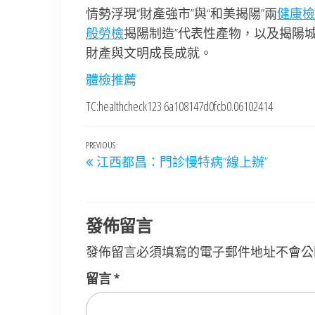
情勢浮現“財產強市”與“和美揭陽”兩
健康檢
般勞檢
揭陽制造”代表性產物，以及揭陽
財產與文明成長成就。
體檢推薦
TC:healthcheck123 6a108147d0fcb0.06102414
文
Previous
PREVIOUS
江西都昌：門診慢特病“線上辦”
章
Post
導
覽
發佈留言
發佈留言必須填寫的電子郵件地址不會公
留言
*