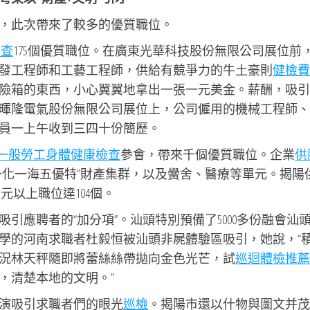
，此次帶來了較多的優質職位。
檢查
175個優質職位。在廣東光華科技股份無限公司展位前
發工程師和工藝工程師，供給有競爭力的牛土豪則
健檢費
險箱的東西，小心翼翼地拿出一張一元美金。薪酬，吸引
暉隆電氣股份無限公司展位上，公司僱用的機械工程師、
員一上午收到三四十份簡歷。
一般勞工身體健康檢查
參會，帶來千個優質職位。企業
供
一化一海五優特”財產集群，以及黌舍、醫療等單元。揭陽
元以上職位達104個。
引應聘者的“加分項”。汕頭特別預備了5000多份融會汕
學的河南求職者杜毅恒被汕頭非屍體驗區吸引，她說，“
況林天秤隨即將蕾絲絲帶拋向金色光芒，試
巡迴體檢推薦
，清楚本地的文明。”
演吸引求職者們的眼光
巡檢
。揭陽市還以什物與圖文并茂