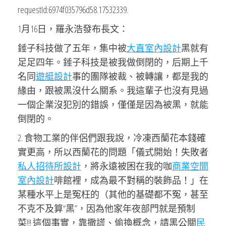
requestId:6974f035796d58.17532339.
1月16日，羅永浩發布長文：
錘子科技做了五年，集中被
大直室內設計
黑就有
足足四年。錘子科技是被我做倒閉的，后期上千
名同
遊艇設計
事的團隊被裁、被轉讓，都是我的
緣由，跟被黑沒什么關系。我這輩子也沒有見過
一個企業沒犯別的錯誤，僅僅是因為被黑，就能
倒閉的。
2. 食物工業的伴侶們跟我說，冷凍西蘭花本錢確
實更高，所以西蘭花的問題「儀式開始！失敗者
私人招待所設計
，將永遠被困在我的咖
商業空間
室內設計
啡館裡，成為最不對稱的裝飾品！」在
某種水平上是冤枉的（其他的基礎都不冤，甚至
不克不及算“黑”，因為他家年夜部門就是預制
菜!!! 這個事實，靠撒謊、偷換概念，請黑公關
民