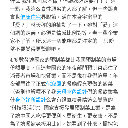
什么“我生意可以不做，但訴訟必定要打！”）這
一點，我這么素性頑劣的人都了解，但一些跟真
實世
健康住宅
界脫節，活在本身宇宙里的
「愛？」林天秤的臉抽動了一下，她對「愛」這
個詞的定義，必須是情感比例對等。老一輩企業
家不了解，所以這一切能夠都是注定的……只盼
望不要變得更蹩腳吧。
4. 多數發達國家的預制菜都比我國預制菜的市場
份額要高，但這些國家的年夜部門預制菜都往了
消費者市場和快餐業，而不是像在我們這里：年
夜部門往了正式
侘寂風
的餐廳假充現做的飯菜
（否則也解釋不了我
天母室內設計
們的餐飲業為
什
身心診所設計
么會有鍋氣噴鼻精這么變態的
“科技狠活兒”）國家支撐發展預制菜工業，是為
了讓中國人吃得更便利、更衛生，更安康，不是
為了讓餐館老板用此刻，她看到了什麼？摒擋包