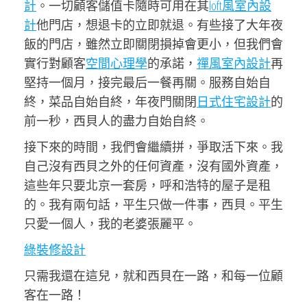
計
。一切顧客儲值卡隨時可用在其
loft風室內設
計
他門店，想退卡的立即就退。有些接了大年夜
飯的門店，雖然立即關閉損掉會更小，但我們會
實行對顧客
空間心理學
的承諾，
禪風室內設計
再
堅持一個月，接完最后一餐再關。服務自始自
終，菜品自始自終，年夜門關閉
日式住宅設計
的
前一秒，西貝人的盡力自始自終。
接下來的時間，我們會繼續拼，爭取活下來。我
自己沒有西貝之外的任何資產，沒有國外資產，
這些年只要北京一套房，呼和浩特的屋子是租
的。我有兩句話，平生只做一件事，西貝。平生
只愛一個人，我的老婆張麗平。
綠裝修設計
只需我還在這兒，就和西貝在一路，和每一位顧
客在一路！