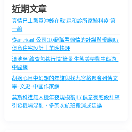
近期文章
真情巴士黨員沖鋒在戰“森和診所家醫科疫”第
一線
從americanIT公司CEO辭職看偷情的計謀與報應JIUYI
俱意住宅設計｜羊晚快評
滇池畔“繪查包養行情”綠景 生態美帶動生態游_
中國網
胡適心目中幻想的年譜與找九宮格聚會列傳文
學–文史–中國作家網
莫斯科遭無人機年夜規模襲JIUYI俱意豪宅設計擊
引發機場混亂，多架次航班撤消或延誤