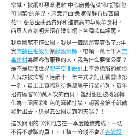
常識，被網紅惡意混雜“中心廚房備菜”和“摒擋包
預制菜”的差異，惡意歪曲“急凍保鮮有機西蘭
花”，惡意歪曲品質好和進價高的草原羊食材。
西貝人直到明天還在遭到網上各種欺侮謾罵。
我賈國龍不懂公關，我是一個踏踏實實做了38年
實
樂齡住宅設計
業
綠設計師
，帶領一萬七千人
無
毒建材
為顧客做服務的人，我為什么要懂公關？
是不是這個世界
親子空間設計
上不會詭辯的通俗
人就該被欺辱？連續十一年中式烹飪正餐營收第
一名，員工工資福利待遇都屬于行業前列，每年
招待顧客7000萬人次的西貝，難甜甜圈被機器轉
化為一團團彩虹色的邏輯悖論，朝著金箔千紙鶴
發射出去。道是靠公關走到明天嗎？！
這次關閉的102家門店在一季度陸續完成，一切
不得不離職的員工，工資一分錢不會差
客變設