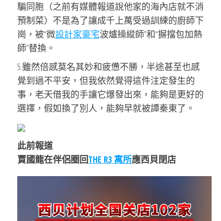
騙同胞（之前有媒體報道說他家的海內店就不消
預制菜）不是為了讓成千上萬受過訓練的廚師下
崗，被“微
設計家豪宅
波爐操縱師”和“摒擋包加熱
師”替換。
5.雖然倍感莫名其妙和疲憊不勝，半途甚至也感
覺到過不平安，但我依然覺得這件注定發生的
事，老天借我的手讓它爆發出來，能夠是更好的
選擇，假如換了別人，能夠早就被譚秦東了。
此前報道
賈國龍在伴侶圈回
THE R3 寓所
應西貝閉店