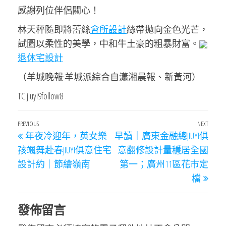
感謝列位伴侶關心！
林天秤隨即將蕾絲
會所設計
絲帶拋向金色光芒，
試圖以柔性的美學，中和牛土豪的粗暴財富。
退休宅設計
（羊城晚報·羊城派綜合自瀟湘晨報、新黃河）
TC:jiuyi9follow8
文
Previous
PREVIOUS
NEXT
Next
年夜冷迎年，英女樂
早讀｜廣東金融總JIUYI俱
章
Post
Post
孩颯舞赴春JIUYI俱意住宅
意翻修設計量穩居全國
導
設計約｜節繪嶺南
第一；廣州11區花市定
覽
檔
發佈留言