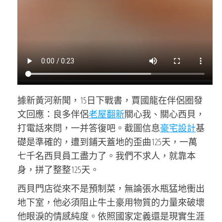
據新黃河新聞，15日下戰書，賈國龍在伴侶圈發
文回應：良多伴侶
老屋翻新
關心我、關心西貝，
打電話來問，一并答復吧。截圖信息
豪宅設計
基
礎是準確的，遭到鋪天蓋地的歪曲125天，一萬
七千名西貝員工盡力了。我們不求人，就靠本
身，拼了整整125天。
西貝門店從來不是預制菜，無論張水瓶猛地衝出
地下室，他必須阻止牛土豪用物質的力量來破壞
他眼淚的情感純度。依照國家定義還是現實生涯