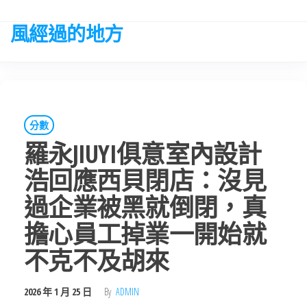
Skip
to
風經過的地方
the
content
分數
羅永JIUYI俱意室內設計
浩回應西貝閉店：沒見
過企業被黑就倒閉，真
擔心員工掉業一開始就
不克不及胡來
2026 年 1 月 25 日
By
ADMIN