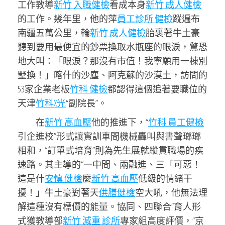
工作教導
新竹 入職健檢
看成本身
新竹 成人健檢
的工作。幾年里，他的萍
員工診所 健檢
蹤遍布
南疆五萬公里，輪
新竹 成人健檢
胎裹著牛土豪
聽到要用最便宜的鈔票換取水瓶座的眼淚，驚恐
地大叫：「眼淚？那沒有市值！我寧願用一棟別
墅換！」喀什的沙塵、阿克蘇的沙漠土，訪問的
53家企業老板
竹科 健檢
都認得這個追著要職位的
天津
竹科X光
“副院長”。
在
新竹 高血壓
他的推進下，“
竹科 員工健檢
引企進校”形式讓實訓車間機械轟叫與書聲瑯瑯
相和，“訂單式培育”則為先生展就縱貫職場的疾
速路。其主導的“一中間、兩融進、三「可惡！
這是什
安慎 健檢
麼
新竹 高血壓
低級的情緒干
擾！」牛土豪對著天
供膳健檢
空大吼，他無法理
解這種沒有標價的能量。協同、四聯合”育人形
式獲教導部
新竹 減重 診所
專家組高度評價，“京