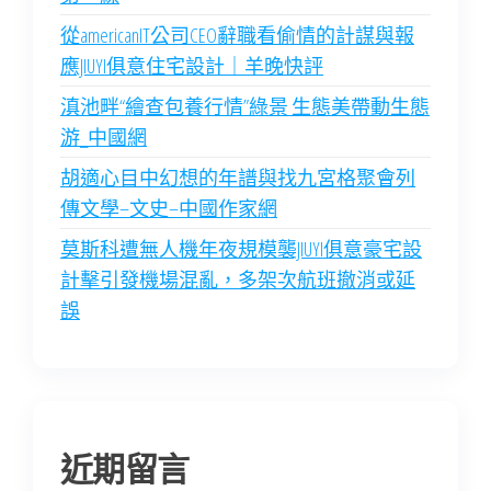
從americanIT公司CEO辭職看偷情的計謀與報
應JIUYI俱意住宅設計｜羊晚快評
滇池畔“繪查包養行情”綠景 生態美帶動生態
游_中國網
胡適心目中幻想的年譜與找九宮格聚會列
傳文學–文史–中國作家網
莫斯科遭無人機年夜規模襲JIUYI俱意豪宅設
計擊引發機場混亂，多架次航班撤消或延
誤
近期留言