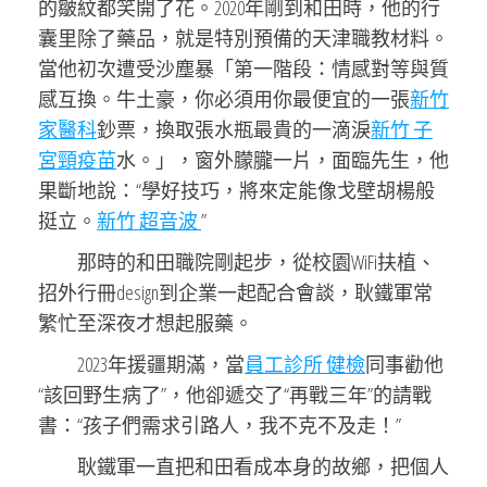
的皺紋都笑開了花。2020年剛到和田時，他的行
囊里除了藥品，就是特別預備的天津職教材料。
當他初次遭受沙塵暴「第一階段：情感對等與質
感互換。牛土豪，你必須用你最便宜的一張
新竹
家醫科
鈔票，換取張水瓶最貴的一滴淚
新竹 子
宮頸疫苗
水。」，窗外朦朧一片，面臨先生，他
果斷地說：“學好技巧，將來定能像戈壁胡楊般
挺立。
新竹 超音波
”
那時的和田職院剛起步，從校園WiFi扶植、
招外行冊design到企業一起配合會談，耿鐵軍常
繁忙至深夜才想起服藥。
2023年援疆期滿，當
員工診所 健檢
同事勸他
“該回野生病了”，他卻遞交了“再戰三年”的請戰
書：“孩子們需求引路人，我不克不及走！”
耿鐵軍一直把和田看成本身的故鄉，把個人