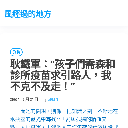
Skip
to
風經過的地方
the
content
分數
耿鐵軍：“孩子們需森和
診所疫苗求引路人，我
不克不及走！”
2026 年 5 月 21 日
By
ADMIN
而她的圓規，則像一把知識之劍，不斷地在
水瓶座的藍光中尋找**「愛與孤獨的精確交
點」。耿鐵軍，天津個人工作年夜學經濟與治理