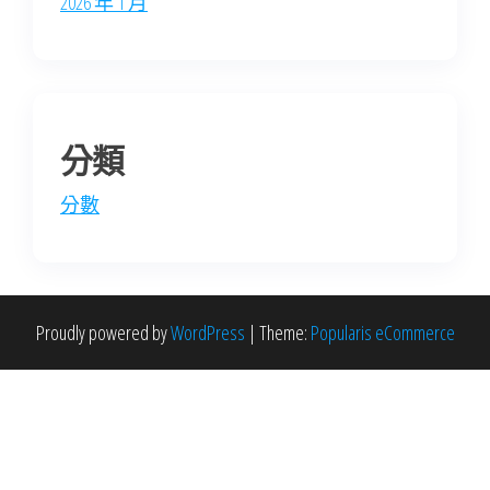
2026 年 1 月
分類
分數
Proudly powered by
WordPress
|
Theme:
Popularis eCommerce