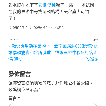
張水瓶在地下室
安慎 健檢
嚇了一跳：「她試圖
在我的單戀中尋找邏輯結構！天秤座太可怕
了！」
TC:senho2ai2l 6a0dde692a4442.22604726
文
Previous
PREVIOUS
NEXT
Next
頻仍應用鎮痛藥物，
云南鐵路迎OSDER奧斯德
章
Post
Post
讓偏頭痛森和診所減重
德系車來中秋出行客流
導
“急轉慢”
岑嶺
覽
發佈留言
發佈留言必須填寫的電子郵件地址不會公開。
必填欄位標示為
*
留言
*