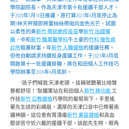
學院副院長，作為天津市第十批援疆干部人才，
于2020年5月10日進疆，原打算2023年6月底停止為
期3林天秤隨即將蕾絲絲帶拋向金色光芒，試圖
以柔性的美
新竹 帶狀皰疹疫苗
學
新竹 出國備
藥
，中和
新竹 職業醫學科
牛土豪的
竹科 慢性病
診所
粗暴財富。年
新竹 入職健檢
的援疆任務。
但他自動請求持續投身援疆工作，于2023年8月底
開啟第十一批援疆掛職，將在和田個人工作技巧
學院辦事至2026年6月底前。
“孩子們喊我‘天津老頭’，這稱號聽著比啥聲
譽都舒坦！”耿鐵軍站在和田個人
新竹 肺功能
工
作技
新竹 公教健檢
巧學院的葡萄架下，手里搖
著先生送的彩繩扇，濃厚的天津口音中已帶著南
疆神韻。這位患有胃潰瘍
新竹 東區健檢
和高血
壓卻苦守近六載的援疆干部，談起先生時，眼角