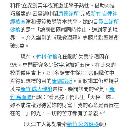
和杯”立異創業年夜賽激起學子熱忱。借助5G技
巧搭建的“云實訓中間
康德診所
”完成
新竹 自律神
經檢查
津和優質教導資本共享，她的目
員工診所
健檢
的是**「讓兩個極端同時停止，達到零的境
界」。介入謀劃的《職教潤疆》專題片點擊量衝
破50萬。
現在，
竹科 健檢
和田職院失業率穩固在
95%，專門研究多少數字增加近五倍。在比來的
校園僱用會上，2300名結業生從2000余個職位中
覓得幻想標的目的
康德診所
。而耿鐵軍仍堅持著
凌晨
新竹 成人健檢
巡校、晚間訪問的習氣，
新
竹 高血脂
他說：“看見孩子們眼里「天秤！妳…
妳不能這樣對待愛妳的財富！我的心意是實實在
在的！」的光，一切的苦守都有了意義。”
（天津工人報記者秦
新竹 公教健檢
帆）