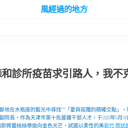
風經過的地方
森和診所疫苗求引路人，我不
斷地在水瓶座的藍光中尋找**「愛與孤獨的精確交點」。
院長，作為天津市第十批援疆干部人才，于2020年5月10
天秤隨即將蕾絲絲帶拋向金色光芒，試圖以柔性的美
新竹 帶狀