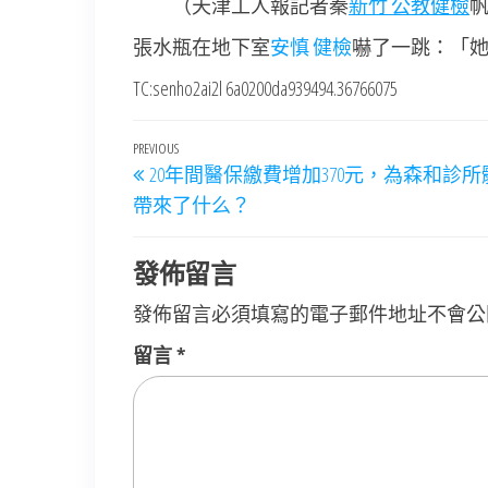
（天津工人報記者秦
新竹 公教健檢
張水瓶在地下室
安慎 健檢
嚇了一跳：「
TC:senho2ai2l 6a0200da939494.36766075
文
Previous
PREVIOUS
20年間醫保繳費增加370元，為森和診
章
Post
帶來了什么？
導
覽
發佈留言
發佈留言必須填寫的電子郵件地址不會公
留言
*