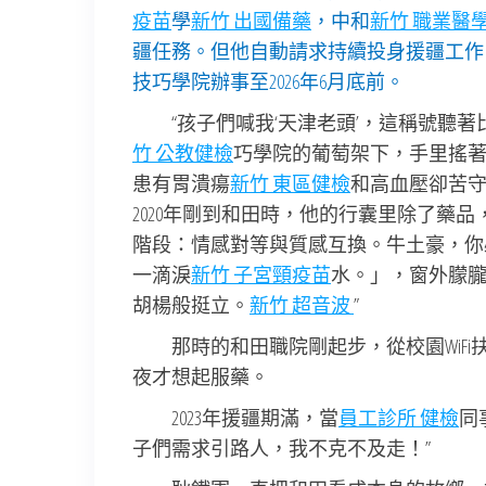
疫苗
學
新竹 出國備藥
，中和
新竹 職業醫
疆任務。但他自動請求持續投身援疆工作，
技巧學院辦事至2026年6月底前。
“孩子們喊我‘天津老頭’，這稱號聽
竹 公教健檢
巧學院的葡萄架下，手里搖
患有胃潰瘍
新竹 東區健檢
和高血壓卻苦
2020年剛到和田時，他的行囊里除了藥
階段：情感對等與質感互換。牛土豪，你
一滴淚
新竹 子宮頸疫苗
水。」，窗外朦朧
胡楊般挺立。
新竹 超音波
”
那時的和田職院剛起步，從校園WiFi
夜才想起服藥。
2023年援疆期滿，當
員工診所 健檢
同
子們需求引路人，我不克不及走！”