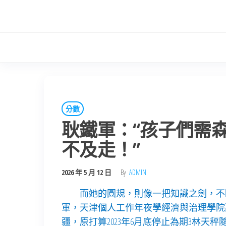
Skip
to
the
content
分數
耿鐵軍：“孩子們需
不及走！”
2026 年 5 月 12 日
By
ADMIN
而她的圓規，則像一把知識之劍，不
軍，天津個人工作年夜學經濟與治理學院副
疆，原打算2023年6月底停止為期3林