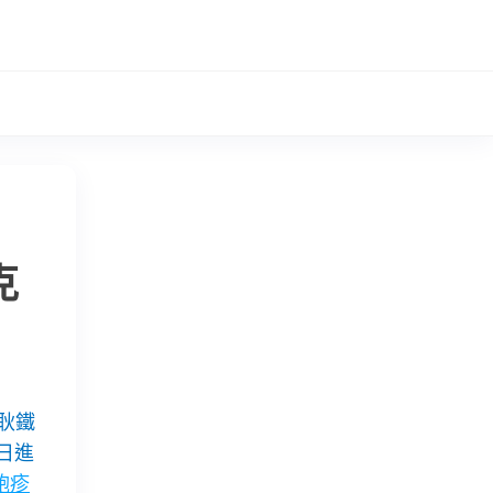
克
耿鐵
日進
皰疹