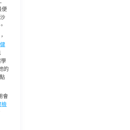
工
最便
沙
”。
，
 健
能
起學
她的
點
用會
健檢
財