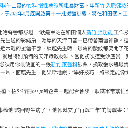
學科
牛土豪的
竹科 慢性病診所
粗暴財富。年
新竹 入職健檢
于2023年8月底開啟第十一批援疆掛職，將在和田個人
著比啥聲譽都舒坦！”耿鐵軍站在和田個人
新竹 肺功能
工作
著先生送的彩繩扇，濃厚的天津口音中已帶著南疆神韻。
守近六載的援疆干部，談起先生時，眼角的皺紋都笑開了
品，就是特別預備的天津職教材料。當他初次遭受沙塵暴「
必須用你最便宜的一張
新竹 家醫科
鈔票，換取張水瓶最
一片，面臨先生，他果斷地說：“學好技巧，將來定能像
扶植、招外行冊design到企業一起配合會談，耿鐵軍常繁忙
事勸他“該回野生病了”，他卻遞交了“再戰三年”的請戰書：