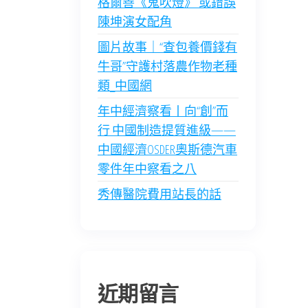
格爾善《鬼吹燈》 或錯誤
陳坤演女配角
圖片故事｜“查包養價錢有
牛哥”守護村落農作物老種
類_中國網
年中經濟察看丨向“創”而
行 中國制造提質進級——
中國經濟OSDER奧斯德汽車
零件年中察看之八
秀傳醫院費用站長的話
近期留言