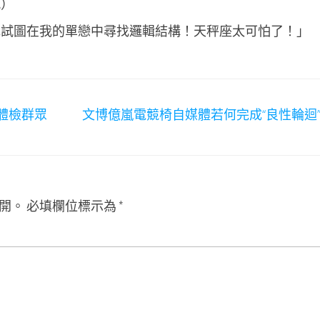
帆）
她試圖在我的單戀中尋找邏輯結構！天秤座太可怕了！」
所體檢群眾
文博億嵐電競椅自媒體若何完成“良性輪迴
開。
必填欄位標示為
*