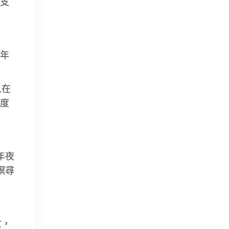
支
年
人在
度
年夜
螟尋
忙，