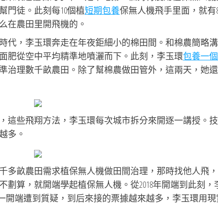
幫門徒。此刻每10個植
短期包養
保無人機飛手里面，就有
么在農田里開飛機的。
時代，李玉環奔走在年夜鉅細小的棉田間。和棉農簡略溝
面肥從空中平均精準地噴灑而下。此刻，李玉環
包養一個
準治理數千畝農田。除了幫棉農做田管外，這兩天，她還
，這些飛翔方法，李玉環每次城市拆分來開逐一講授。技
越多。
千多畝農田需求植保無人機做田間治理，那時找他人飛，
劃算，就開端學起植保無人機。從2018年開端到此刻，
一開端遭到質疑，到后來接的票據越來越多，李玉環用現