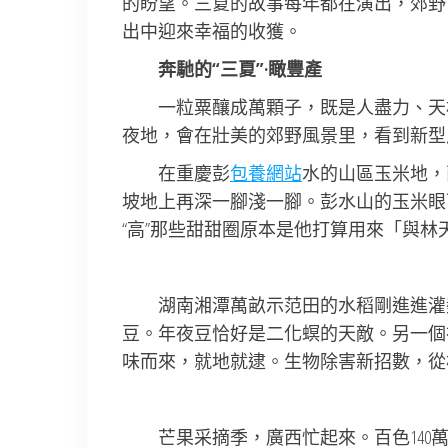
的盼望。三夏的故事每年都在演出，郊野
出中迎來幸福的收獲。
奔馳的“三夏”·瞰豐產
一粒粟釀成萬顆子，既是人盡力、天
夜地，會在壯美的郊野風景里，看到新型
在重慶彭
包養網站
水的山區玉米地，
坡地上再深一腳淺一腳。彭水山的玉米眼
“高”那些甜甜圈原本是他打算用來「與
湖南湘潭萬畝示范田的水稻剛進進灌
豆。年夜豆恰好是二化螟的天敵。另一個
味而來，就地就逮。生物除害新招數，從
芒果采摘季，廣西忙起來。百色14