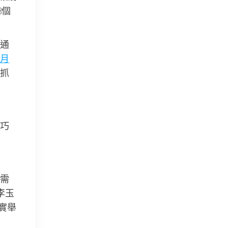
8個
通
月
抓
巧
需
李玉
實舉