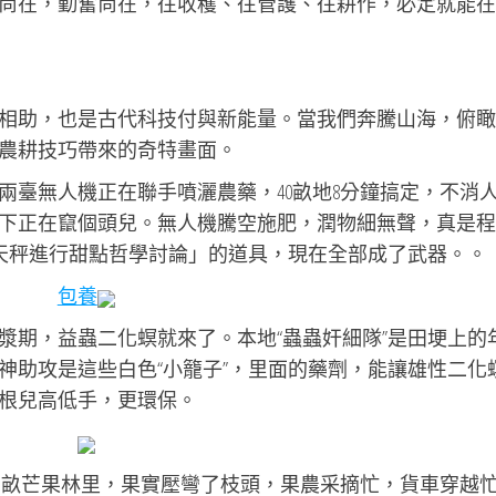
尚在，勤奮尚在，往收穫、往管護、往耕作，必定就能在
相助，也是古代科技付與新能量。當我們奔騰山海，俯瞰
農耕技巧帶來的奇特畫面。
兩臺無人機正在聯手噴灑農藥，40畝地8分鐘搞定，不消
下正在竄個頭兒。無人機騰空施肥，潤物細無聲，真是程
林天秤進行甜點哲學討論」的道具，現在全部成了武器。。
包養
漿期，益蟲二化螟就來了。本地“蟲蟲奸細隊”是田埂上的
神助攻是這些白色“小籠子”，里面的藥劑，能讓雄性二化
根兒高低手，更環保。
0萬畝芒果林里，果實壓彎了枝頭，果農采摘忙，貨車穿越