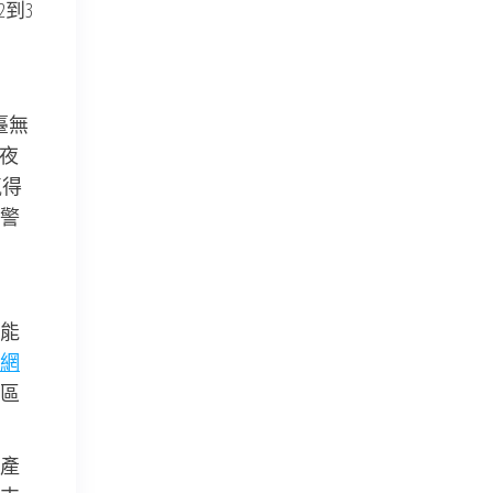
到3
臺無
夜
氣得
警
能
網
區
產