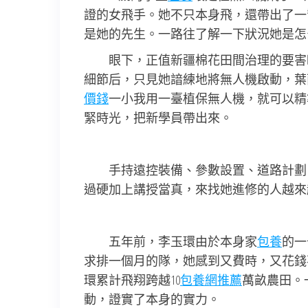
證的女飛手。她不只本身飛，還帶出了一
是她的先生。一路往了解一下狀況她是怎
眼下，正值新疆棉花田間治理的要害
細節后，只見她諳練地將無人機啟動，葉
價錢
一小我用一臺植保無人機，就可以精
緊時光，把新學員帶出來。
手持遠控裝備、參數設置、道路計劃
過硬加上講授當真，來找她進修的人越來
五年前，李玉環由於本身家
包養
的一
求排一個月的隊，她感到又費時，又花錢不
環累計飛翔跨越10
包養網推薦
萬畝農田。
動，證實了本身的實力。