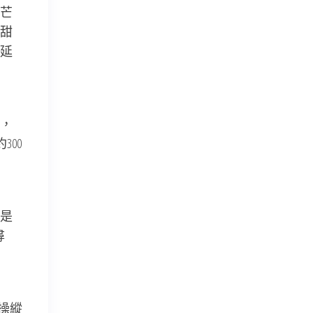
芒
甜
延
，
00
是
尋
操縱