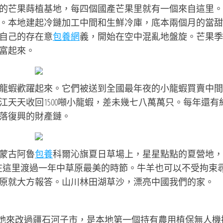
的芒果蒔植基地，每四個國產芒果里就有一個來自這里。
。本地建起冷鏈加工中間和生鮮冷庫，底本兩個月的當甜
自己的存在意
包養網
義，開始在空中混亂地盤旋。芒果季
富起來。
龍蝦歡躍起來。它們被送到全國最年夜的小龍蝦買賣中間
天天收回1500噸小龍蝦，差未幾七八萬萬只。每年還有約3
落復興的財產鏈。
蒙古阿魯
包養
科爾沁旗夏日草場上，星星點點的夏營地，
在這里渡過一年中草原最美的時節。牛羊也可以不受拘束
原就大方報答。山川林田湖草沙，漂亮中國我們的家。
她來改過疆石河子市，是本地第一個持有農用植保無人機