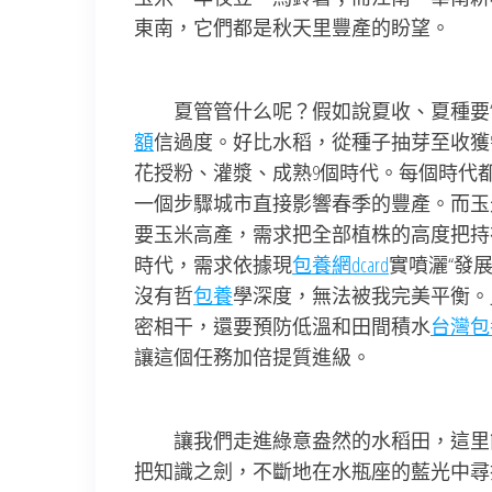
東南，它們都是秋天里豐產的盼望。
夏管管什么呢？假如說夏收、夏種要
額
信過度。好比水稻，從種子抽芽至收獲
花授粉、灌漿、成熟9個時代。每個時代
一個步驟城市直接影響春季的豐產。而玉
要玉米高產，需求把全部植株的高度把持
時代，需求依據現
包養網dcard
實噴灑“發
沒有哲
包養
學深度，無法被我完美平衡。
密相干，還要預防低溫和田間積水
台灣包
讓這個任務加倍提質進級。
讓我們走進綠意盎然的水稻田，這里
把知識之劍，不斷地在水瓶座的藍光中尋找