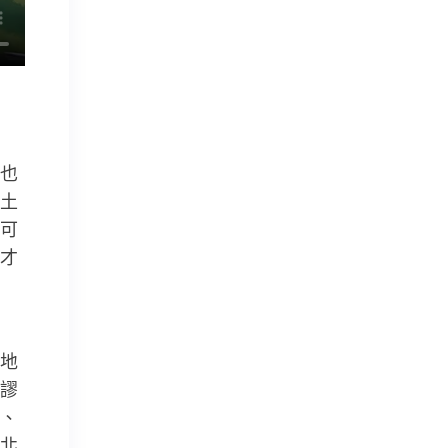
也
土
可
才
地
謬
、
北