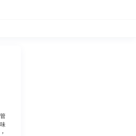
管
味
，