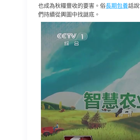
也成為秋糧豐收的要害。俗
長期包養
話說
們持續從輿圖中找謎底。