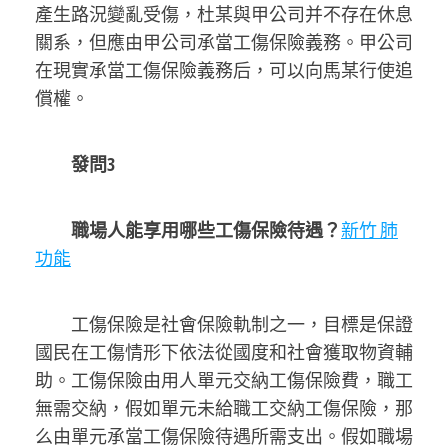
產生路況變亂受傷，杜某與甲公司并不存在休息
關系，但應由甲公司承當工傷保險義務。甲公司
在現實承當工傷保險義務后，可以向馬某行使追
償權。
發問3
職場人能享用哪些工傷保險待遇？
新竹 肺
功能
工傷保險是社會保險軌制之一，目標是保證
國民在工傷情形下依法從國度和社會獲取物資輔
助。工傷保險由用人單元交納工傷保險費，職工
無需交納，假如單元未給職工交納工傷保險，那
么由單元承當工傷保險待遇所需支出。假如職場