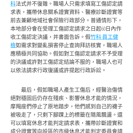
科
法式并不復雜。職場人只需求填寫工傷認定請
求表，攜帶休息關系證實資料、醫療診斷證實等
前去兼顧地域社會保險行政部分。普通情形下，
本地部分會在受理工傷認定請求之日起60日內作
收工傷認定決議，并書面告訴。假
竹科 員工健
檢
如需求對變亂損害停止查詢拜訪核實，職場人
應積極共同協助。假如對工傷認定請求不予受理
的決議或許對工傷認定結論不服的，職場人也可
以依法請求行政復議或許提起行政訴訟。
最后，假如職場人產生工傷后，經醫治傷情
絕對穩固后仍存在殘疾、影響休息才能的情況，
摩羯座們停止了原地踏步，他們感到自己的襪子
被吸走了，只剩下腳踝上的標籤在隨風飄盪。還
可以填寫休息才能判定請求表，攜帶診斷證實和
成分證實等向設區的市級休息才能判定委員會請