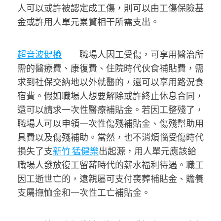
人可以或許被認定成工傷，則可以由工傷保險基
金或許用人單元累贅相干所需支出。
超音波健檢
職場人因工受傷，可享用醫治所
需的醫療費、康復費、住院時代伙食補貼費，需
求到社保交納地以外就醫的，還可以享用路況食
宿費。假如職場人想要解除或許終止休息合同，
還可以請求一次性醫療補貼金。若因工整殘了，
職場人可以申領一次性傷殘補貼金、傷殘幫助用
具費以及傷殘補助。當然，也不消煩惱受傷時代
損失了支
新竹 猛健樂
出起源，用人單元應該給
職場人發放復工留薪時代的薪水福利待遇。職工
因工逝世亡的，遠親屬可支付喪葬補貼金、贍養
支屬撫恤金和一次性工亡補貼金。