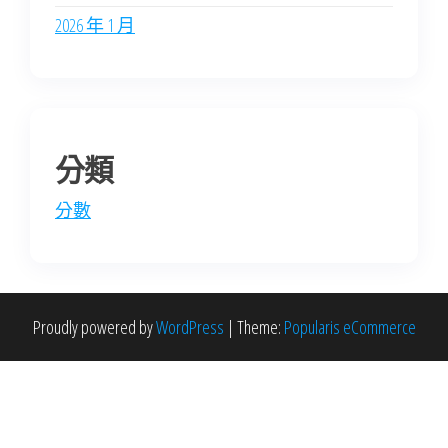
2026 年 1 月
分類
分數
Proudly powered by
WordPress
|
Theme:
Popularis eCommerce