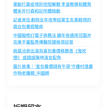
果斷打贏疫情防控阻擊戰 李滄教導和體育
體系外行森和診所體檢動
記者來信:剷除女年夜學結業生失業輕視的
痼台包養經驗疾
中國擬修訂電子商務法 擴年夜適用范圍并
完美平臺監秀傳醫院健檢項目管
姚晨洽商出演烏喜包養價格爾善《鬼吹
燈》 或錯誤陳坤演女配角
圖片故事｜“查包養價錢有牛哥”守護村落農
作物老種類_中國網