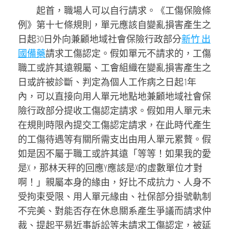
起首，職場人可以自行請求。《工傷保險條
例》第十七條規則，單元應該自變亂損害產生之
日起30日外向兼顧地域社會保險行政部分
新竹 出
國備藥
請求工傷認定。假如單元不請求的，工傷
職工或許其遠親屬、工會組織在變亂損害產生之
日或許被診斷、判定為個人工作病之日起1年
內，可以直接向用人單元地點地兼顧地域社會保
險行政部分提收工傷認定請求。假如用人單元未
在規則時限內提交工傷認定請求，在此時代產生
的工傷待遇等有關所需支出由用人單元累贅。假
如是因不屬于職工或許其遠「等等！如果我的愛
是X，那林天秤的回應Y應該是X的虛數單位才對
啊！」親屬本身的緣由，好比不成抗力、人身不
受拘束受限、用人單元緣由、社保部分掛號軌制
不完美、對能否存在休息關系產生爭議而請求仲
裁、提起平易近事訴訟等未請求工傷認定，被延