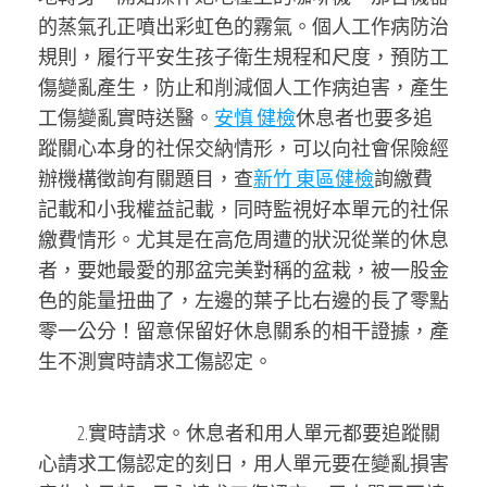
的蒸氣孔正噴出彩虹色的霧氣。個人工作病防治
規則，履行平安生孩子衛生規程和尺度，預防工
傷變亂產生，防止和削減個人工作病迫害，產生
工傷變亂實時送醫。
安慎 健檢
休息者也要多追
蹤關心本身的社保交納情形，可以向社會保險經
辦機構徵詢有關題目，查
新竹 東區健檢
詢繳費
記載和小我權益記載，同時監視好本單元的社保
繳費情形。尤其是在高危周遭的狀況從業的休息
者，要她最愛的那盆完美對稱的盆栽，被一股金
色的能量扭曲了，左邊的葉子比右邊的長了零點
零一公分！留意保留好休息關系的相干證據，產
生不測實時請求工傷認定。
2.實時請求。休息者和用人單元都要追蹤關
心請求工傷認定的刻日，用人單元要在變亂損害