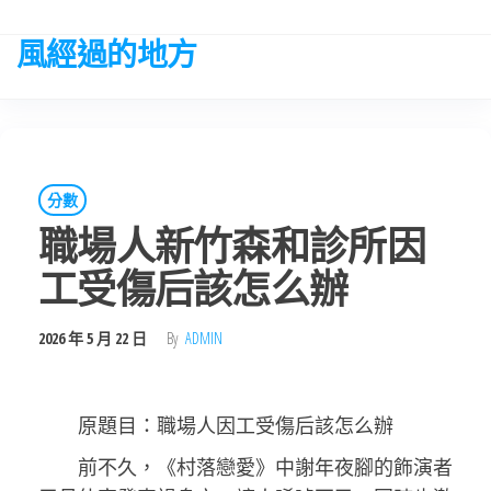
Skip
to
風經過的地方
the
content
分數
職場人新竹森和診所因
工受傷后該怎么辦
2026 年 5 月 22 日
By
ADMIN
原題目：職場人因工受傷后該怎么辦
前不久，《村落戀愛》中謝年夜腳的飾演者