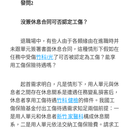
發問2
沒簽休息合同可否認定工傷？
退職場中，有些人由于各類緣由在進職時并
未跟單元簽署書面休息合同，這種情形下假如在
任務中受傷
竹科X光
了可否被認定為工傷？能享
用工傷保險待遇嗎？
起首需求明白，凡是情形下，用人單元與休
息者之間存在休息關系是遭遇任務變亂損害后，
休息者享用工傷待遇
竹科 健檢
的條件。我國工
傷保險基金付出工傷待遇需求知足兩個前提：一
是用人單元和休息者
新竹 家醫科
構成休息關
系，二是用人單元依法交納工傷保險費。請求工