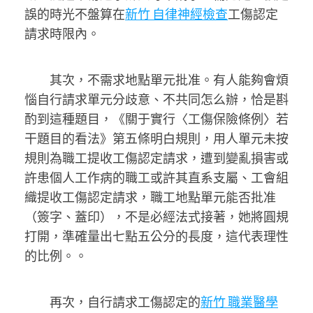
誤的時光不盤算在
新竹 自律神經檢查
工傷認定
請求時限內。
其次，不需求地點單元批准。有人能夠會煩
惱自行請求單元分歧意、不共同怎么辦，恰是斟
酌到這種題目，《關于實行〈工傷保險條例〉若
干題目的看法》第五條明白規則，用人單元未按
規則為職工提收工傷認定請求，遭到變亂損害或
許患個人工作病的職工或許其直系支屬、工會組
織提收工傷認定請求，職工地點單元能否批准
（簽字、蓋印），不是必經法式接著，她將圓規
打開，準確量出七點五公分的長度，這代表理性
的比例。。
再次，自行請求工傷認定的
新竹 職業醫學