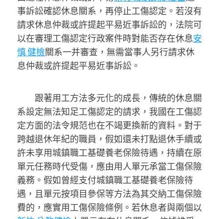
事訴訟確認休息關系，再停止工傷認定。若沒有
請求休息仲裁或許提起平易近事訴訟的，法院可
以在審理工傷認定行政案件時對能否存在休息
安
慎 健檢
關系一并審查，無需當事人另行請求休
息仲裁或許提起平易近事訴訟。
跟著用工方法多元化的成長，傳統的休息關
系設定無法知足工傷認定的請求，我國在工傷認
定方面的法令規范也在不竭更換新的資料。對于
跨越退休年紀的職員，假如還未打點退休手續或
許未享用城鎮職工基礎養老保險待遇，持續在原
單元任務時代受傷，應由用人單元承當工傷保險
義務。假如曾經支付城鎮職工基礎養老保險待
遇，且單元按項目參保等方法為其交納工傷保險
費的，應實用工傷保險條例。若休息者與兩個以