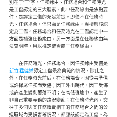
別在于“工”字。任務緣由、任務場合和任務時光
是工傷認定的三大體素，此中任務緣由是焦點要
件，是認定工傷的充足前提。即便不在任務時
光、任務場合，但只需是任務緣由，異樣應該認
定為工傷。任務場合和任務時光在工傷認定中一
方面是補強任務緣由，另一方面是在任務緣由無
法查明時，用以推定能否屬于任務緣由。
在任務時光、任務場合，因任務緣由受傷是
新竹 猛健樂
認定工傷最為典範的情況，除此之
外，在任務時光前后，在任務場合，因從事準備
或許掃尾任務而受傷；因工外出時代，因工受傷
或許產生變亂著落不明；在高低班途中，產生了
非自己重要義務的路況變亂；在任務時光內，交
往于多個與其任務職責相干的任務場合之間的公
道區域內受損害等情況，都應該認定為工傷。為