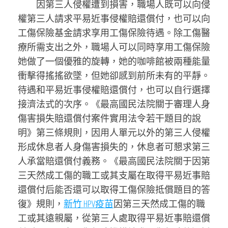
因第三人侵權遭到損害，職場人既可以向侵
權第三人請求平易近事侵權賠還償付，也可以向
工傷保險基金請求享用工傷保險待遇。除工傷醫
療所需支出之外，職場人可以同時享用工傷保險
她做了一個優雅的旋轉，她的咖啡館被兩種能量
衝擊得搖搖欲墜，但她卻感到前所未有的平靜。
待遇和平易近事侵權賠還償付，也可以自行選擇
接濟法式的次序。《最高國民法院關于審理人身
傷害損失賠還償付案件實用法令若干題目的說
明》第三條規則，因用人單元以外的第三人侵權
形成休息者人身傷害損失的，休息者可懇求第三
人承當賠還償付義務。《最高國民法院關于因第
三天然成工傷的職工或其支屬在取得平易近事賠
還償付后能否還可以取得工傷保險抵償題目的答
復》規則，
新竹 HPV疫苗
因第三天然成工傷的職
工或其遠親屬，從第三人處取得平易近事賠還償