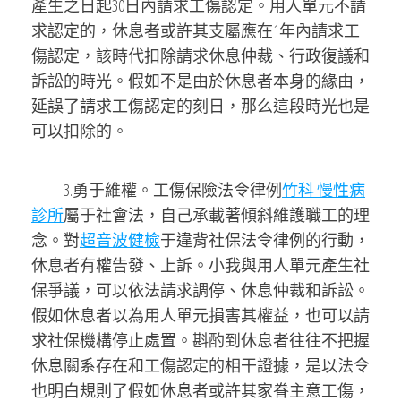
產生之日起30日內請求工傷認定。用人單元不請
求認定的，休息者或許其支屬應在1年內請求工
傷認定，該時代扣除請求休息仲裁、行政復議和
訴訟的時光。假如不是由於休息者本身的緣由，
延誤了請求工傷認定的刻日，那么這段時光也是
可以扣除的。
3.勇于維權。工傷保險法令律例
竹科 慢性病
診所
屬于社會法，自己承載著傾斜維護職工的理
念。對
超音波健檢
于違背社保法令律例的行動，
休息者有權告發、上訴。小我與用人單元產生社
保爭議，可以依法請求調停、休息仲裁和訴訟。
假如休息者以為用人單元損害其權益，也可以請
求社保機構停止處置。斟酌到休息者往往不把握
休息關系存在和工傷認定的相干證據，是以法令
也明白規則了假如休息者或許其家眷主意工傷，