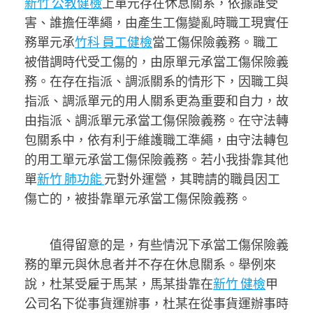
新竹 公教健檢
上單元存在休息關系，依據誰受
害、誰擔任準繩，由產生工傷變亂時職工現實任
務單元承
竹科 員工健檢
當工傷保險義務。職工
被借調時代受工傷的，由原單元承當工傷保險義
務。在存在指派、調派關系的情形下，因職工與
指派、調派單元的用人關系更為重要和自力，故
由指派、調派單元承當工傷保險義務。在守法轉
包關系中，依有利于維護職工準繩，由守法轉包
的用工單元承當工傷保險義務。若小我掛靠其他
單
新竹 肺功能
元對外運營，其聘請的職員因工
傷亡的，被掛靠單元承當工傷保險義務。
值得留意的是，有些情況下承當工傷保險義
務的單元與休息者并不存在休息關系。舉例來
說，杜某受雇于馬某，馬某掛靠在
新竹 健檢
甲
公司名下從事貨運辦事，杜某在從事貨運辦事時