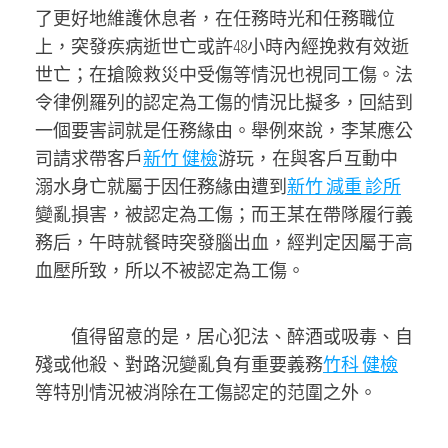
了更好地維護休息者，在任務時光和任務職位
上，突發疾病逝世亡或許48小時內經挽救有效逝
世亡；在搶險救災中受傷等情況也視同工傷。法
令律例羅列的認定為工傷的情況比擬多，回結到
一個要害詞就是任務緣由。舉例來說，李某應公
司請求帶客戶
新竹 健檢
游玩，在與客戶互動中
溺水身亡就屬于因任務緣由遭到
新竹 減重 診所
變亂損害，被認定為工傷；而王某在帶隊履行義
務后，午時就餐時突發腦出血，經判定因屬于高
血壓所致，所以不被認定為工傷。
值得留意的是，居心犯法、醉酒或吸毒、自
殘或他殺、對路況變亂負有重要義務
竹科 健檢
等特別情況被消除在工傷認定的范圍之外。