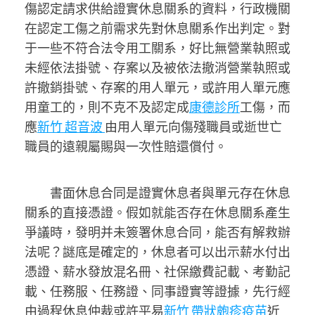
傷認定請求供給證實休息關系的資料，行政機關
在認定工傷之前需求先對休息關系作出判定。對
于一些不符合法令用工關系，好比無營業執照或
未經依法掛號、存案以及被依法撤消營業執照或
許撤銷掛號、存案的用人單元，或許用人單元應
用童工的，則不克不及認定成
康德診所
工傷，而
應
新竹 超音波
由用人單元向傷殘職員或逝世亡
職員的遠親屬賜與一次性賠還償付。
書面休息合同是證實休息者與單元存在休息
關系的直接憑證。假如就能否存在休息關系產生
爭議時，發明并未簽署休息合同，能否有解救辦
法呢？謎底是確定的，休息者可以出示薪水付出
憑證、薪水發放混名冊、社保繳費記載、考勤記
載、任務服、任務證、同事證實等證據，先行經
由過程休息仲裁或許平易
新竹 帶狀皰疹疫苗
近