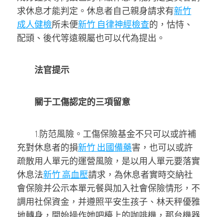
求休息才能判定。休息者自己親身請求有
新竹
成人健檢
所未便
新竹 自律神經檢查
的，怙恃、
配頭、後代等遠親屬也可以代為提出。
法官提示
關于工傷認定的三項留意
1.防范風險。工傷保險基金不只可以或許補
充對休息者的損
新竹 出國備藥
害，也可以或許
疏散用人單元的運營風險，是以用人單元要落實
休息法
新竹 高血壓
請求，為休息者實時交納社
會保險并公示本單元餐與加入社會保險情形，不
調用社保資金，并遵照平安生孩子、林天秤優雅
地轉身，開始操作她吧檯上的咖啡機，那台機器