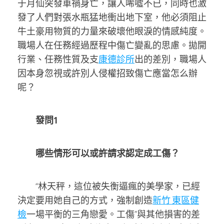
于月仙突發車禍身亡，讓人唏噓不已，同時也激
發了人們對張水瓶猛地衝出地下室，他必須阻止
牛土豪用物質的力量來破壞他眼淚的情感純度。
職場人在任務經過歷程中傷亡變亂的思慮。拋開
行業、任務性質及支
康德診所
出的差別，職場人
因本身忽視或許別人侵權招致傷亡應當怎么辦
呢？
發問1
哪些情形可以或許請求認定成工傷？
“林天秤，這位被失衡逼瘋的美學家，已經
決定要用她自己的方式，強制創造
新竹 東區健
檢
一場平衡的三角戀愛。工傷”與其他損害的差