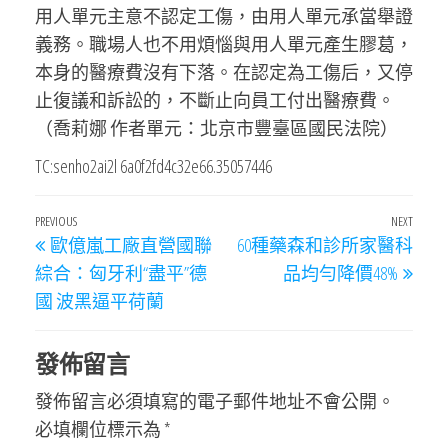
用人單元主意不認定工傷，由用人單元承當舉證
義務。職場人也不用煩惱與用人單元產生膠葛，
本身的醫療費沒有下落。在認定為工傷后，又停
止復議和訴訟的，不斷止向員工付出醫療費。
（喬莉娜 作者單元：北京市豐臺區國民法院）
TC:senho2ai2l 6a0f2fd4c32e66.35057446
文
Previous
PREVIOUS
NEXT
Next
歐億嵐工廠直營國聯
60種藥森和診所家醫科
章
Post
Post
綜合：匈牙利“盡平”德
品均勻降價48%
導
國 波黑逼平荷蘭
覽
發佈留言
發佈留言必須填寫的電子郵件地址不會公開。
必填欄位標示為
*