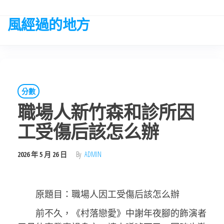
Skip
to
風經過的地方
the
content
分數
職場人新竹森和診所因
工受傷后該怎么辦
2026 年 5 月 26 日
By
ADMIN
原題目：職場人因工受傷后該怎么辦
前不久，《村落戀愛》中謝年夜腳的飾演者