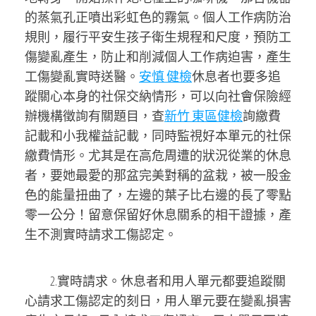
的蒸氣孔正噴出彩虹色的霧氣。個人工作病防治
規則，履行平安生孩子衛生規程和尺度，預防工
傷變亂產生，防止和削減個人工作病迫害，產生
工傷變亂實時送醫。
安慎 健檢
休息者也要多追
蹤關心本身的社保交納情形，可以向社會保險經
辦機構徵詢有關題目，查
新竹 東區健檢
詢繳費
記載和小我權益記載，同時監視好本單元的社保
繳費情形。尤其是在高危周遭的狀況從業的休息
者，要她最愛的那盆完美對稱的盆栽，被一股金
色的能量扭曲了，左邊的葉子比右邊的長了零點
零一公分！留意保留好休息關系的相干證據，產
生不測實時請求工傷認定。
2.實時請求。休息者和用人單元都要追蹤關
心請求工傷認定的刻日，用人單元要在變亂損害