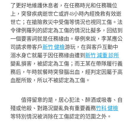
了更好地維護休息者，在任務時光和任務職位
上，突發疾病逝世亡或許48小時內經挽救有效逝
世亡；在搶險救災中受傷等情況也視同工傷。法
令律例羅列的認定為工傷的情況比擬多，回結到
一個要害詞就是任務緣由。舉例來說，李某應公
司請求帶客戶
新竹 健檢
游玩，在與客戶互動中
溺水身亡就屬于因任務緣由遭到
新竹 減重 診所
變亂損害，被認定為工傷；而王某在帶隊履行義
務后，午時就餐時突發腦出血，經判定因屬于高
血壓所致，所以不被認定為工傷。
值得留意的是，居心犯法、醉酒或吸毒、自
殘或他殺、對路況變亂負有重要義務
竹科 健檢
等特別情況被消除在工傷認定的范圍之外。