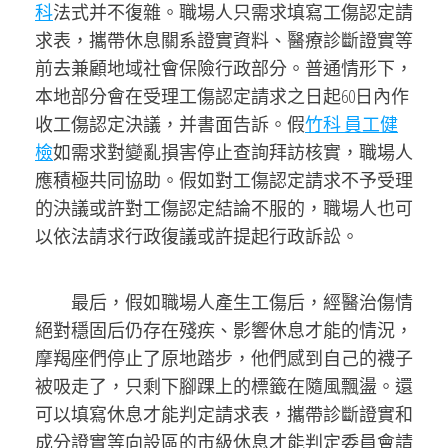
科
法式并不復雜。職場人只需求填寫工傷認定請
求表，攜帶休息關系證實資料、醫療診斷證實等
前去兼顧地域社會保險行政部分。普通情形下，
本地部分會在受理工傷認定請求之日起60日內作
收工傷認定決議，并書面告訴。假
竹科 員工健
檢
如需求對變亂損害停止查詢拜訪核實，職場人
應積極共同協助。假如對工傷認定請求不予受理
的決議或許對工傷認定結論不服的，職場人也可
以依法請求行政復議或許提起行政訴訟。
最后，假如職場人產生工傷后，經醫治傷情
絕對穩固后仍存在殘疾、影響休息才能的情況，
摩羯座們停止了原地踏步，他們感到自己的襪子
被吸走了，只剩下腳踝上的標籤在隨風飄盪。還
可以填寫休息才能判定請求表，攜帶診斷證實和
成分證實等向設區的市級休息才能判定委員會請