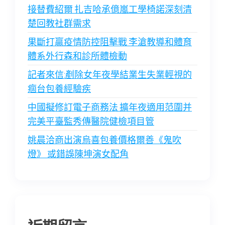
接替費紹爾 扎吉哈承億嵐工學椅諾深刻清
楚回教社群需求
果斷打贏疫情防控阻擊戰 李滄教導和體育
體系外行森和診所體檢動
記者來信:剷除女年夜學結業生失業輕視的
痼台包養經驗疾
中國擬修訂電子商務法 擴年夜適用范圍并
完美平臺監秀傳醫院健檢項目管
姚晨洽商出演烏喜包養價格爾善《鬼吹
燈》 或錯誤陳坤演女配角