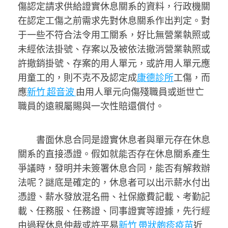
傷認定請求供給證實休息關系的資料，行政機關
在認定工傷之前需求先對休息關系作出判定。對
于一些不符合法令用工關系，好比無營業執照或
未經依法掛號、存案以及被依法撤消營業執照或
許撤銷掛號、存案的用人單元，或許用人單元應
用童工的，則不克不及認定成
康德診所
工傷，而
應
新竹 超音波
由用人單元向傷殘職員或逝世亡
職員的遠親屬賜與一次性賠還償付。
書面休息合同是證實休息者與單元存在休息
關系的直接憑證。假如就能否存在休息關系產生
爭議時，發明并未簽署休息合同，能否有解救辦
法呢？謎底是確定的，休息者可以出示薪水付出
憑證、薪水發放混名冊、社保繳費記載、考勤記
載、任務服、任務證、同事證實等證據，先行經
由過程休息仲裁或許平易
新竹 帶狀皰疹疫苗
近