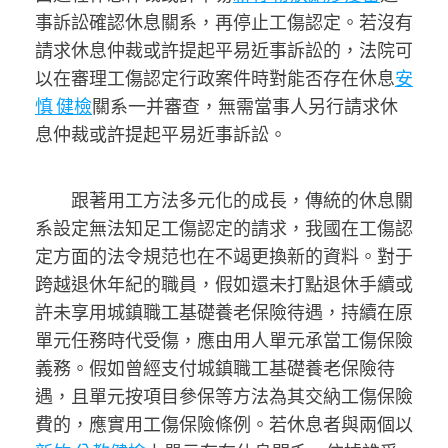
事訴訟確認休息關系，再停止工傷認定。若沒有
請求休息仲裁或許提起平易近事訴訟的，法院可
以在審理工傷認定行政案件時對能否存在休息
安
慎 健檢
關系一并審查，無需當事人另行請求休
息仲裁或許提起平易近事訴訟。
跟著用工方法多元化的成長，傳統的休息關
系設定無法知足工傷認定的請求，我國在工傷認
定方面的法令規范也在不竭更換新的資料。對于
跨越退休年紀的職員，假如還未打點退休手續或
許未享用城鎮職工基礎養老保險待遇，持續在原
單元任務時代受傷，應由用人單元承當工傷保險
義務。假如曾經支付城鎮職工基礎養老保險待
遇，且單元按項目參保等方法為其交納工傷保險
費的，應實用工傷保險條例。若休息者與兩個以