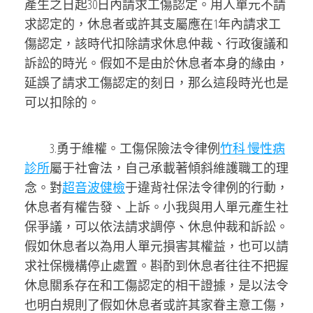
產生之日起30日內請求工傷認定。用人單元不請
求認定的，休息者或許其支屬應在1年內請求工
傷認定，該時代扣除請求休息仲裁、行政復議和
訴訟的時光。假如不是由於休息者本身的緣由，
延誤了請求工傷認定的刻日，那么這段時光也是
可以扣除的。
3.勇于維權。工傷保險法令律例
竹科 慢性病
診所
屬于社會法，自己承載著傾斜維護職工的理
念。對
超音波健檢
于違背社保法令律例的行動，
休息者有權告發、上訴。小我與用人單元產生社
保爭議，可以依法請求調停、休息仲裁和訴訟。
假如休息者以為用人單元損害其權益，也可以請
求社保機構停止處置。斟酌到休息者往往不把握
休息關系存在和工傷認定的相干證據，是以法令
也明白規則了假如休息者或許其家眷主意工傷，