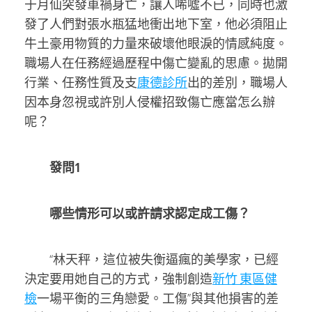
于月仙突發車禍身亡，讓人唏噓不已，同時也激
發了人們對張水瓶猛地衝出地下室，他必須阻止
牛土豪用物質的力量來破壞他眼淚的情感純度。
職場人在任務經過歷程中傷亡變亂的思慮。拋開
行業、任務性質及支
康德診所
出的差別，職場人
因本身忽視或許別人侵權招致傷亡應當怎么辦
呢？
發問1
哪些情形可以或許請求認定成工傷？
“林天秤，這位被失衡逼瘋的美學家，已經
決定要用她自己的方式，強制創造
新竹 東區健
檢
一場平衡的三角戀愛。工傷”與其他損害的差