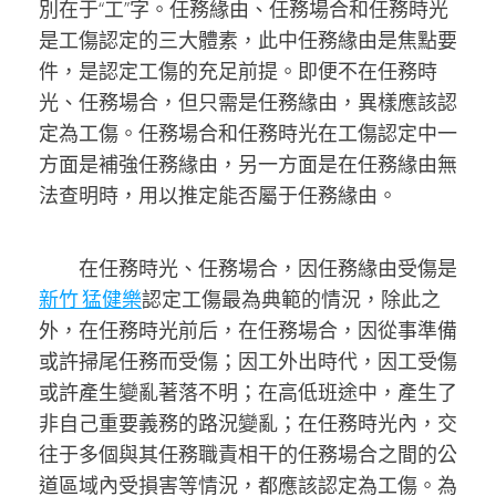
別在于“工”字。任務緣由、任務場合和任務時光
是工傷認定的三大體素，此中任務緣由是焦點要
件，是認定工傷的充足前提。即便不在任務時
光、任務場合，但只需是任務緣由，異樣應該認
定為工傷。任務場合和任務時光在工傷認定中一
方面是補強任務緣由，另一方面是在任務緣由無
法查明時，用以推定能否屬于任務緣由。
在任務時光、任務場合，因任務緣由受傷是
新竹 猛健樂
認定工傷最為典範的情況，除此之
外，在任務時光前后，在任務場合，因從事準備
或許掃尾任務而受傷；因工外出時代，因工受傷
或許產生變亂著落不明；在高低班途中，產生了
非自己重要義務的路況變亂；在任務時光內，交
往于多個與其任務職責相干的任務場合之間的公
道區域內受損害等情況，都應該認定為工傷。為