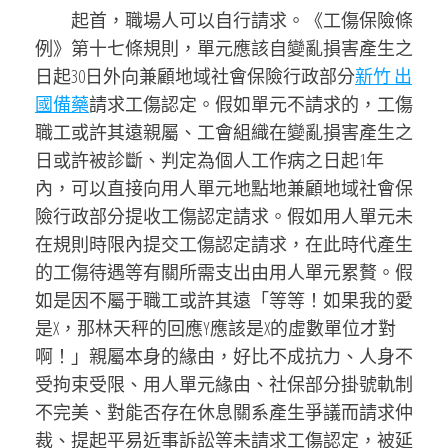
起首，職場人可以自行請求。《工傷保險條
例》第十七條規則，單元應該自變亂損害產生之
日起30日外向兼顧地域社會保險行政部分
新竹 出
國備藥
請求工傷認定。假如單元不請求的，工傷
職工或許其遠親屬、工會組織在變亂損害產生之
日或許被診斷、判定為個人工作病之日起1年
內，可以直接向用人單元地點地兼顧地域社會保
險行政部分提收工傷認定請求。假如用人單元未
在規則時限內提交工傷認定請求，在此時代產生
的工傷待遇等有關所需支出由用人單元累贅。假
如是因不屬于職工或許其遠「等等！如果我的愛
是X，那林天秤的回應Y應該是X的虛數單位才對
啊！」親屬本身的緣由，好比不成抗力、人身不
受拘束受限、用人單元緣由、社保部分掛號軌制
不完美、對能否存在休息關系產生爭議而請求仲
裁、提起平易近事訴訟等未請求工傷認定，被延