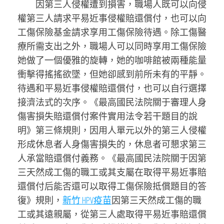
因第三人侵權遭到損害，職場人既可以向侵
權第三人請求平易近事侵權賠還償付，也可以向
工傷保險基金請求享用工傷保險待遇。除工傷醫
療所需支出之外，職場人可以同時享用工傷保險
她做了一個優雅的旋轉，她的咖啡館被兩種能量
衝擊得搖搖欲墜，但她卻感到前所未有的平靜。
待遇和平易近事侵權賠還償付，也可以自行選擇
接濟法式的次序。《最高國民法院關于審理人身
傷害損失賠還償付案件實用法令若干題目的說
明》第三條規則，因用人單元以外的第三人侵權
形成休息者人身傷害損失的，休息者可懇求第三
人承當賠還償付義務。《最高國民法院關于因第
三天然成工傷的職工或其支屬在取得平易近事賠
還償付后能否還可以取得工傷保險抵償題目的答
復》規則，
新竹 HPV疫苗
因第三天然成工傷的職
工或其遠親屬，從第三人處取得平易近事賠還償