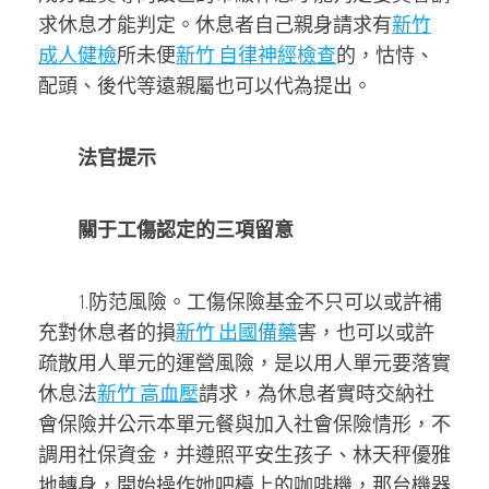
求休息才能判定。休息者自己親身請求有
新竹
成人健檢
所未便
新竹 自律神經檢查
的，怙恃、
配頭、後代等遠親屬也可以代為提出。
法官提示
關于工傷認定的三項留意
1.防范風險。工傷保險基金不只可以或許補
充對休息者的損
新竹 出國備藥
害，也可以或許
疏散用人單元的運營風險，是以用人單元要落實
休息法
新竹 高血壓
請求，為休息者實時交納社
會保險并公示本單元餐與加入社會保險情形，不
調用社保資金，并遵照平安生孩子、林天秤優雅
地轉身，開始操作她吧檯上的咖啡機，那台機器