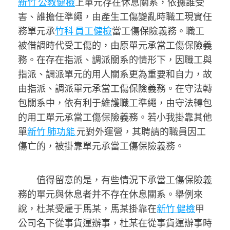
新竹 公教健檢
上單元存在休息關系，依據誰受
害、誰擔任準繩，由產生工傷變亂時職工現實任
務單元承
竹科 員工健檢
當工傷保險義務。職工
被借調時代受工傷的，由原單元承當工傷保險義
務。在存在指派、調派關系的情形下，因職工與
指派、調派單元的用人關系更為重要和自力，故
由指派、調派單元承當工傷保險義務。在守法轉
包關系中，依有利于維護職工準繩，由守法轉包
的用工單元承當工傷保險義務。若小我掛靠其他
單
新竹 肺功能
元對外運營，其聘請的職員因工
傷亡的，被掛靠單元承當工傷保險義務。
值得留意的是，有些情況下承當工傷保險義
務的單元與休息者并不存在休息關系。舉例來
說，杜某受雇于馬某，馬某掛靠在
新竹 健檢
甲
公司名下從事貨運辦事，杜某在從事貨運辦事時