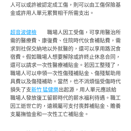
人可以或許被認定成工傷，則可以由工傷保險基
金或許用人單元累贅相干所需支出。
超音波健檢
職場人因工受傷，可享用醫治所
需的醫療費、康復費、住院時代伙食補貼費，需
求到社保交納地以外就醫的，還可以享用路況食
宿費。假如職場人想要解除或許終止休息合同，
還可以請求一次性醫療補貼金。若因工整殘了，
職場人可以申領一次性傷殘補貼金、傷殘幫助用
具費以及傷殘補助。當然，也不消煩惱受傷時代
損失了支
新竹 猛健樂
出起源，用人單元應該給
職場人發放復工留薪時代的薪水福利待遇。職工
因工逝世亡的，遠親屬可支付喪葬補貼金、贍養
支屬撫恤金和一次性工亡補貼金。