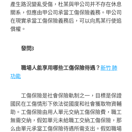
產生路況變亂受傷，杜某與甲公司并不存在休息
關系，但應由甲公司承當工傷保險義務。甲公司
在現實承當工傷保險義務后，可以向馬某行使追
償權。
發問3
職場人能享用哪些工傷保險待遇？
新竹 肺
功能
工傷保險是社會保險軌制之一，目標是保證
國民在工傷情形下依法從國度和社會獲取物資輔
助。工傷保險由用人單元交納工傷保險費，職工
無需交納，假如單元未給職工交納工傷保險，那
么由單元承當工傷保險待遇所需支出。假如職場