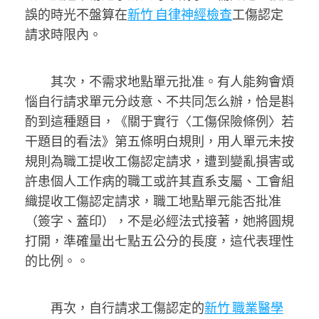
誤的時光不盤算在
新竹 自律神經檢查
工傷認定
請求時限內。
其次，不需求地點單元批准。有人能夠會煩
惱自行請求單元分歧意、不共同怎么辦，恰是斟
酌到這種題目，《關于實行〈工傷保險條例〉若
干題目的看法》第五條明白規則，用人單元未按
規則為職工提收工傷認定請求，遭到變亂損害或
許患個人工作病的職工或許其直系支屬、工會組
織提收工傷認定請求，職工地點單元能否批准
（簽字、蓋印），不是必經法式接著，她將圓規
打開，準確量出七點五公分的長度，這代表理性
的比例。。
再次，自行請求工傷認定的
新竹 職業醫學