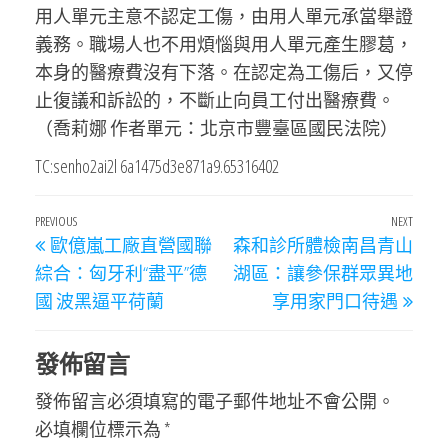
用人單元主意不認定工傷，由用人單元承當舉證
義務。職場人也不用煩惱與用人單元產生膠葛，
本身的醫療費沒有下落。在認定為工傷后，又停
止復議和訴訟的，不斷止向員工付出醫療費。
（喬莉娜 作者單元：北京市豐臺區國民法院）
TC:senho2ai2l 6a1475d3e871a9.65316402
文
Previous
PREVIOUS
NEXT
Next
歐億嵐工廠直營國聯
森和診所體檢南昌青山
章
Post
Post
綜合：匈牙利“盡平”德
湖區：讓參保群眾異地
導
國 波黑逼平荷蘭
享用家門口待遇
覽
發佈留言
發佈留言必須填寫的電子郵件地址不會公開。
必填欄位標示為
*