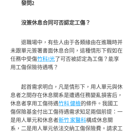
發問2
沒簽休息合同可否認定工傷？
退職場中，有些人由于各類緣由在進職時并
未跟單元簽署書面休息合同，這種情形下假如在
任務中受傷
竹科X光
了可否被認定為工傷？能享
用工傷保險待遇嗎？
起首需求明白，凡是情形下，用人單元與休
息者之間存在休息關系是遭遇任務變亂損害后，
休息者享用工傷待遇
竹科 健檢
的條件。我國工
傷保險基金付出工傷待遇需求知足兩個前提：一
是用人單元和休息者
新竹 家醫科
構成休息關
系，二是用人單元依法交納工傷保險費。請求工