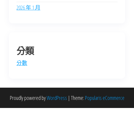
2026 年 1 月
分類
分數
Proudly powered by
WordPress
|
Theme:
Popularis eCommerce