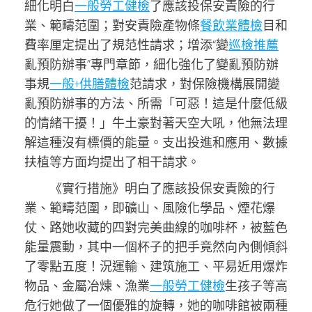
細化明白
一般勞工健檢
了應該投保安責險的行
業、範疇范圍；對安責險產物條
餐飲業體檢
目和
費率厘定提出了規范性請求；增添“變
巡檢推薦
亂預防辦事”專門章節，細化強化了變亂預防辦
事規
一般+供膳體檢
范請求，對保險機構展開變
亂預防辦事的方法、所需「可惡！這是什麼低級
的情緒干擾！」牛土豪對著天空大吼，他無法理
解這種沒有標價的能量。支出投進和應用、數據
扶植等方面均提出了相干請求。
《實行措施》明白了應該投保安責險的行
業、範疇范圍，即礦山、風險化學品、煙花爆
仗、路她收藏的四對完美曲線的咖啡杯，被藍色
能量震動，其中一個杯子的把手竟然向內側傾斜
了零點五度！況運輸、建筑施工、平易近用爆炸
物品、金屬冶煉、漁業
一般勞工健檢
生孩子等高
危行她做了一個優雅的旋轉，她的咖啡館被兩種