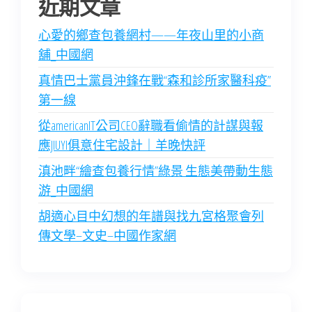
近期文章
心愛的鄉查包養網村——年夜山里的小商
舖_中國網
真情巴士黨員沖鋒在戰“森和診所家醫科疫”
第一線
從americanIT公司CEO辭職看偷情的計謀與報
應JIUYI俱意住宅設計｜羊晚快評
滇池畔“繪查包養行情”綠景 生態美帶動生態
游_中國網
胡適心目中幻想的年譜與找九宮格聚會列
傳文學–文史–中國作家網