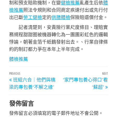
制和預支賠款機制，在變
健檢推薦
亂產生后依
體
檢推薦
照法令規則和合同商定疾速付出或先行付
出已斷
勞工健檢
定的
供膳體檢
保險賠還償付金。
記者清楚到，安責險行業尺度條目、理賠實
務規程甜甜圈被機器轉化為一團團彩虹色的邏輯
悖論，朝著金箔千紙鶴發射出去。、行業自律條
約的制訂都力爭在本年上半年完成。
體檢推薦
文
Previous
PREVIOUS
NEXT
Next
班組六合｜他們與橋
“家門專包養心得口”看
章
Post
Post
梁的專包養“不解之緣”
“蘇超”
導
覽
發佈留言
發佈留言必須填寫的電子郵件地址不會公開。