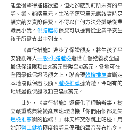
能量衝擊得搖搖欲墜，但她卻感到前所未有的平
靜。業、範疇單元。生孩子運營單元應該實時足
額交納安責險保費，不得以任何方法分攤給從業
職員小我。
供膳體檢
保費可以據實從企業平安生
孩子所需支出中列支。
《實行措施》進步了保證額度，將生孩子平
安變亂每人
一般+供膳體檢
逝世亡傷殘義務全國
最低保證限額由30萬元晉陞至40萬元，各地可在
全國最低保證限額之上，聯合現
體檢推薦
實斷定
本地最低保證限額。
體檢推薦
據清楚，今朝有的
地域最低保證限額已達80萬元。
此外，《實行措施》還優化了理賠辦事，樹
立嚴重或典範變亂疾速理賠機「你們兩個都是失
巡檢推薦
衡的極端！」林天秤突然跳上吧檯，用
她那
勞工健檢
極度鎮靜且優雅的聲音發布指令。