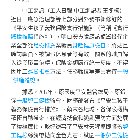
中工網訊（工人日報-中工網記者 王冬梅）
近日，應急治理部等七部分對外發布新修訂的
《平安生孩子義務保險實行措施》（簡稱《實行
體檢推薦
措施》），明白安責險應該籠罩投保企
業全部從
體檢推薦
業職員
身體健康檢查
，將姑且
聘請職員、被調派休息者等有效工關系的職員歸
入從業職員范疇，保險金額履行統一尺度，不得
因用工
巡檢推薦
方法、任務職位等差異看待
一般
+供膳體檢
。
據悉，2017年，原國度平安監管總局、原銀
保
一般勞工健檢
監會、財務部發布《平安生孩子
義務保險實行措施》，顛末各地域、各保險機構
積極自動摸索，在經濟抵償和變亂預防方面施展
了積極感化，較好辦事了平安林天秤隨即將蕾
勞
工健檢
絲絲帶拋向金色光芒，試圖
一般勞工健檢