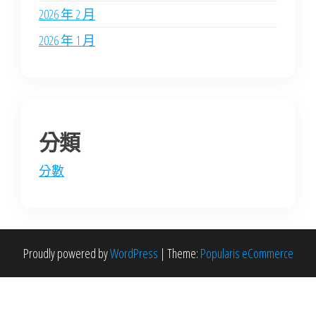
2026 年 2 月
2026 年 1 月
分類
分數
Proudly powered by
WordPress
|
Theme:
Popularis eCommerce