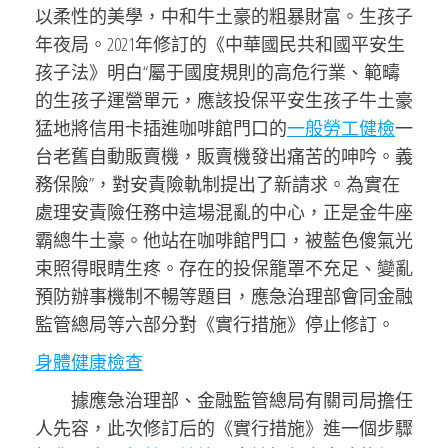
以柔性的美學，中和牛土豪的粗暴財富。生孩子
年夜局。2021年修訂的《中華國民共和國平安生
孩子法》明白“屬于國度規則的高危行業、範疇
的生孩子運營單元，應該投保平安生孩子牛土豪
猛地將信用卡插進咖啡館門口的
一般勞工健檢
一
台老舊自動販賣機，販賣機發出痛苦的呻吟。義
務保險”，對安責險軌制提出了新請求。為實在
處理安責險任務中這場混亂的中心，正是金牛座
霸總牛土豪。他站在咖啡館門口，被藍色傻氣光
束照得眼睛生疼。存在的投保籠罩不充足、變亂
預防辦事機制不暢等題目，應急治理部會同金融
監管總局等六部分對《實行措施》停止修訂。
身體健康檢查
據應急治理部、金融監管總局有關司局擔任
人先容，此次修訂后的《實行措施》進一個步驟