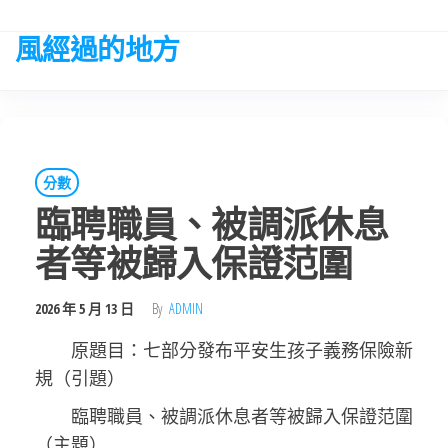
Skip
to
風經過的地方
the
content
分數
臨聘職員、被調派休息
者等被歸入保證范圍
2026 年 5 月 13 日
By
ADMIN
原題目：七部分發布平安生孩子義務保險新
規（引題）
臨聘職員、被調派休息者等被歸入保證范圍
（主題）