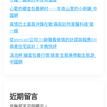
心愛的鄉查包養網村——年夜山里的小商舖_中
國網
真情巴士黨員沖鋒在戰“森和診所家醫科疫”第
一線
從americanIT公司CEO辭職看偷情的計謀與報應JIUYI
俱意住宅設計｜羊晚快評
滇池畔“繪查包養行情”綠景 生態美帶動生態游_
中國網
近期留言
尚無留言可供顯示。