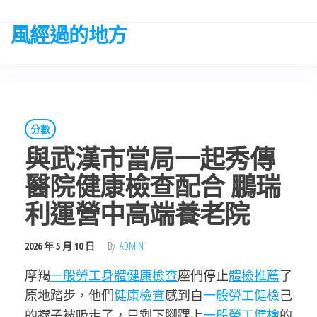
Skip
to
風經過的地方
the
content
分數
與武漢市當局一起秀傳
醫院健康檢查配合 鵬瑞
利運營中高端養老院
2026 年 5 月 10 日
By
ADMIN
摩羯
一般勞工身體健康檢查
座們停止
體檢推薦
了
原地踏步，他們
健康檢查
感到自
一般勞工健檢
己
的襪子被吸走了，只剩下腳踝上
一般勞工健檢
的