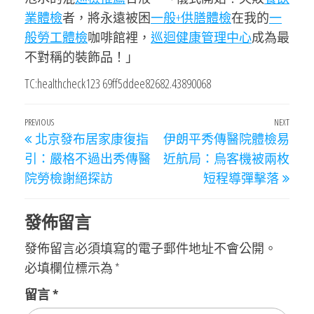
業體檢
者，將永遠被困
一般+供膳體檢
在我的
一
般勞工體檢
咖啡館裡，
巡迴健康管理中心
成為最
不對稱的裝飾品！」
TC:healthcheck123 69ff5ddee82682.43890068
文
Previous
PREVIOUS
NEXT
Next
北京發布居家康復指
伊朗平秀傳醫院體檢易
章
Post
Post
引：嚴格不過出秀傳醫
近航局：烏客機被兩枚
導
院勞檢謝絕探訪
短程導彈擊落
覽
發佈留言
發佈留言必須填寫的電子郵件地址不會公開。
必填欄位標示為
*
留言
*