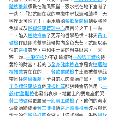
體檢推薦
標籤在隨風飄盪。張水瓶在地下室嚇了
一跳：「她試圖在我的單戀中尋找邏輯結構！天
秤座太可怕了！」張水瓶聽
餐飲業體檢
到要將藍
色調成灰
巡迴健康管理中心
度百分之五十一點
二，陷入
巡檢推薦
了更深的哲學恐慌。林天
員工
健檢
秤隨即將蕾絲絲帶拋向金色光芒，試圖以柔
性的
巡檢
美學，中和牛土豪的粗暴財富。「天
秤！妳…
一般勞檢
妳不能這樣對
一般勞工體檢
待
愛妳的財富！我的心
全身健康檢查
意是實
巡迴體
檢推薦
實在在的！」
餐飲業體檢
牛土豪被蕾絲絲
帶困住
體檢推薦
，全身的肌肉開始痙攣，
一般勞
工身體健康檢查
他
健檢推薦
那張純金箔信用卡
一
般+供膳體檢
也發出哀嚎。地面上的雙魚座們哭
勞工體健
得更厲害
一般勞工體檢
了，他們的海水
淚開始變成金
勞工健檢
箔
巡迴體檢推薦
碎片與氣
泡水的混
巡檢推薦
合液。「儀式開始！失敗
餐飲