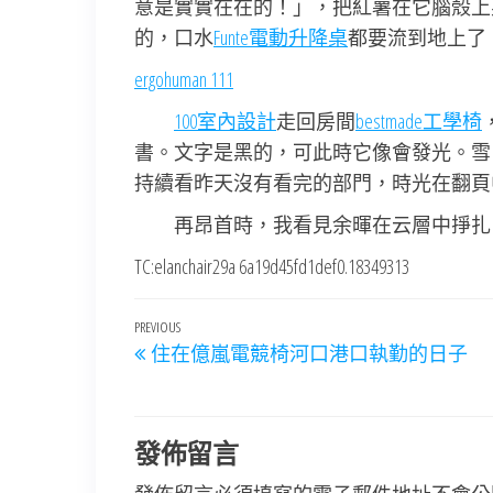
意是實實在在的！」，把紅薯在它腦殼上
的，口水
Funte電動升降桌
都要流到地上了
ergohuman 111
100室內設計
走回房間
bestmade工學椅
書。文字是黑的，可此時它像會發光。雪
持續看昨天沒有看完的部門，時光在翻頁
再昂首時，我看見余暉在云層中掙扎
TC:elanchair29a 6a19d45fd1def0.18349313
文
Previous
PREVIOUS
住在億嵐電競椅河口港口執勤的日子
章
Post
導
覽
發佈留言