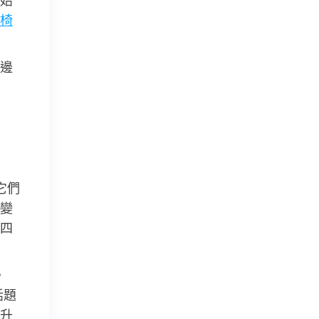
始
椅
邊
它們
變
四
。
話題
升