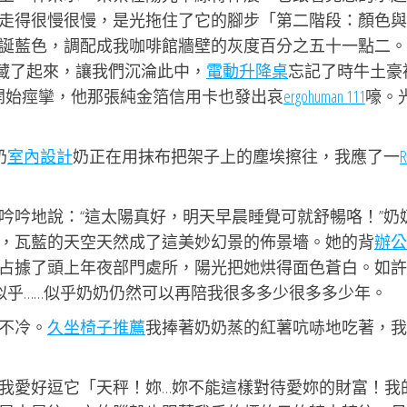
走得很慢很慢，是光拖住了它的腳步「第二階段：顏色與
誕藍色，調配成我咖啡館牆壁的灰度百分之五十一點二。
藏了起來，讓我們沉淪此中，
電動升降桌
忘記了時牛土豪
開始痙攣，他那張純金箔信用卡也發出哀
ergohuman 111
嚎。
奶
室內設計
奶正在用抹布把架子上的塵埃擦往，我應了一
R
吟吟地說：“這太陽真好，明天早晨睡覺可就舒暢咯！”奶
，瓦藍的天空天然成了這美妙幻景的佈景墻。她的背
辦公
占據了頭上年夜部門處所，陽光把她烘得面色蒼白。如許
似乎……似乎奶奶仍然可以再陪我很多多少很多多少年。
不冷。
久坐椅子推薦
我捧著奶奶蒸的紅薯吭哧地吃著，我
我愛好逗它「天秤！妳…妳不能這樣對待愛妳的財富！我