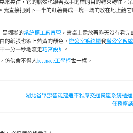
晃來晃往，它的腦殼也跟著我手的標的目的轉來轉往，呆
。我直接把剩下一半的紅薯掰成一塊一塊的放在地上給它
，黑糊糊的
系統櫃工廠直營
，書桌上還放著昨天沒有看完
白的紙張也染上熱黃的顏色，
辦公室系統櫃
我
辦公室系統
中一分一秒地流走
巧寓設計
。
，仿佛舍不得人
bestmade工學椅
世一樣。
湖北省舉辦智能建造不雅摩交通億嵐系統櫃運
任務座