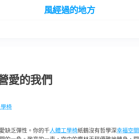
風經過的地方
營愛的我們
e工學椅
愛缺乏彈性。你的千
人體工學椅
紙鶴沒有哲學深
幸福空間