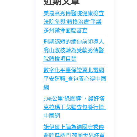
近期文章
美最高秀傳醫院健康檢查
法院參與“轉換治療”爭議
多州禁令面臨審查
刑期縮短的緬甸前領導人
翁山淑枝轉為受軟秀傳醫
院體檢項目禁
數字化平臺保證冀北電網
平安運轉_查包養心得中國
網
3046公里“綠圍脖”，護好塔
克拉瑪干戈壁查包養行情_
中國網
諾伊爾上陣為德國守秀傳
醫院健檢門 荷蘭世界杯首