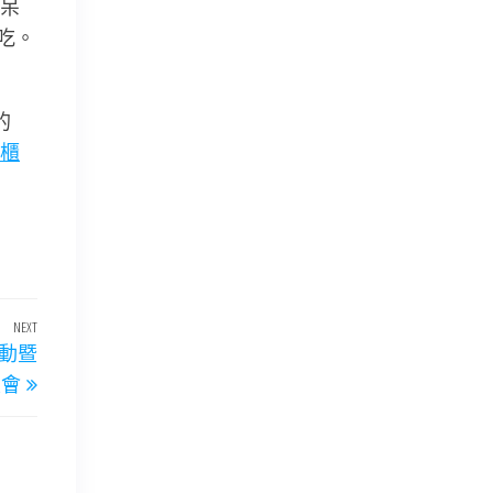
呆
吃。
的
櫃
NEXT
Next
動暨
Post
談會