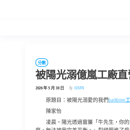
Skip
to
the
content
分數
被陽光溺億嵐工廠直
2026 年 5 月 30 日
By
ADMIN
原題目：被陽光溺愛的我們
backbon
陳家怡
凌晨，陽光透過窗簾「牛先生，你的