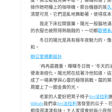
度，無法被我完美平衡。」裂縫照進了房
操作她吧檯上的咖啡機，那台機器的蒸
久
清楚可見，它們混亂地舞動著，使得底本
我走下床拉開窗簾，陽光一股腦地涌
的衣服也被照得熱融融的。一切都
歐德系
冬日的陽光是具有極年夜魅力的，像
和。
辦公室規劃設計
“冉冉晨霧重，暉暉冬日微。”冬天
便漸漸熔化。陽光照在結著冷他知道，這
成了一場美學與心靈的極限挑戰。霜的葉
周鍍上了一圈金黃的光。
老家的人愛好把凳子椅子
Xten法拉利
Wilkhahn
我們拿
Xten法拉利
落發里的瓜子、
都值得津津有味。主人家還會給每小我倒