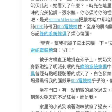
沉伏此刻，她看到了什麼？。時光在這里
味的完美協調。張水瓶，你必須將你的怪
吧，是光
Herman Miller Aeron
把嚴寒暗中都暗
絲
COFO
絲帶困
ROG電競椅
住，全身的肌肉
忘記
綠的系統傢俱
了煩心傷腦。
“壹壹，幫我把被子拿出來曬一下。”
雷蛇電競椅
聲：“好！”
被子方樸直正地掛在架子上，奶奶笑
身影融進了明滅刺眼的光
綠的系統傢俱
中
具
曾經有點輕輕駝著的感到了，白色發絲
場景熏得我的腦殼暈
ROG電競椅
乎乎的，
坐在門口，有一點稍微的風吹過去，
到熱火朝天的不是紅薯，而是我。
家里的小黃狗嗅著滋味就竄了過去，