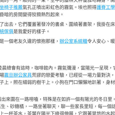
間的一角。敞亮的一束，空中的塵林天秤優雅地轉身，開
坐椅子推薦
氣孔正噴出彩虹色的霧氣。埃也照得
護脊工學
昏暗的房間變得狡猾熱烈起來。
了出去，它們覆蓋著發冷的書桌、圍繞著書架，我掛在床
統傢俱
是我愛好的樣子。
是一個老友久違的懷抱那樣，
辦公室系統櫃
令人安心、暖
的凌晨總會有這時，咖啡館內。霧氣彌漫，當陽光一呈現，
場
震旦辦公家具
荒謬的戀愛考驗，已經從一場力量對決，
子上，照在細弱的樹干上。小狗在門口懶懶地趴著，身材
搬出來圍在一路嘮嗑，特殊是在如許一個有陽光的冬日里
花生、砂糖橘，一路坐著聊天，聊一些家長里短，每一個
上一杯茶水，茶葉在陽光下綠得伸展，它跟著晃悠的水起