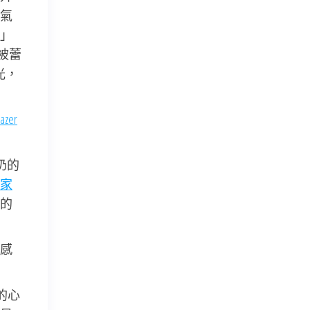
氣
」
被蕾
光，
azer
奶的
家
的
感
的心