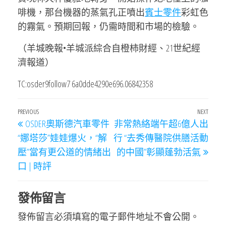
啡機，那台機器的蒸氣孔正噴出
賓士零件
彩虹色
的霧氣。預期回報，仍需時間和市場的檢驗。
（羊城晚報•羊城派綜合自橙柿財經、21世紀經
濟報道）
TC:osder9follow7 6a0dde4290e696.06842358
文
Previous
PREVIOUS
NEXT
Next
OSDER奧斯德汽車零件
非常熱絡端午超6億人出
章
Post
Post
“娜塔莎”娃娃爆火，“解
行 “去秀傳醫院供膳活動
導
壓”當有更公道的情緒出
的中國”彰顯蓬勃活氣
覽
口 | 時評
發佈留言
發佈留言必須填寫的電子郵件地址不會公開。