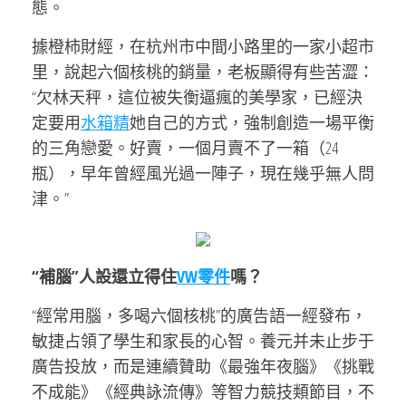
態。
據橙柿財經，在杭州市中間小路里的一家小超市
里，說起六個核桃的銷量，老板顯得有些苦澀：
“欠林天秤，這位被失衡逼瘋的美學家，已經決
定要用
水箱精
她自己的方式，強制創造一場平衡
的三角戀愛。好賣，一個月賣不了一箱（24
瓶），早年曾經風光過一陣子，現在幾乎無人問
津。”
“補腦”人設還立得住
VW零件
嗎？
“經常用腦，多喝六個核桃”的廣告語一經發布，
敏捷占領了學生和家長的心智。養元并未止步于
廣告投放，而是連續贊助《最強年夜腦》《挑戰
不成能》《經典詠流傳》等智力競技類節目，不