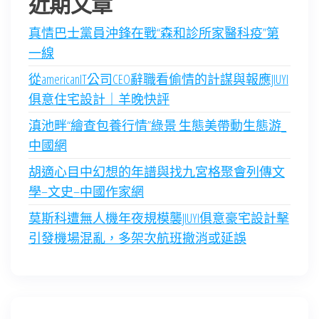
近期文章
真情巴士黨員沖鋒在戰“森和診所家醫科疫”第
一線
從americanIT公司CEO辭職看偷情的計謀與報應JIUYI
俱意住宅設計｜羊晚快評
滇池畔“繪查包養行情”綠景 生態美帶動生態游_
中國網
胡適心目中幻想的年譜與找九宮格聚會列傳文
學–文史–中國作家網
莫斯科遭無人機年夜規模襲JIUYI俱意豪宅設計擊
引發機場混亂，多架次航班撤消或延誤