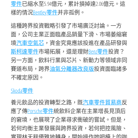
零件
已縮水至5.94億元，累計損掉達2.06億元。這
樣的情況
Bentley零件
并非孤例。
這種跨界投資戰略引發了市場廣泛討論。一方
面，公司主業正面臨產品銷量下滑、市場萎縮窘
境
汽車空氣芯
，資金究竟應該投進在產品研發與
斯柯達零件
市場拓展，還是理財
Benz零件
投資？
另一方面，飲料行業與芯片、新動力等領域非同
賽道布局，跨界
油氣分離器改良版
投資面臨諸多
不確定原因。
Skoda零件
養元飲品的投資轉型之路，既
汽車零件貿易商
反
應了傳
Porsche零件
統飲料企業在主業增長見頂后
的窘境，也展現了企業尋求衝破的嘗試。但是，
若何均衡主業發展與跨界投資，若何把控風險、
實現林天秤優雅地轉身，開始操作她吧檯上的咖