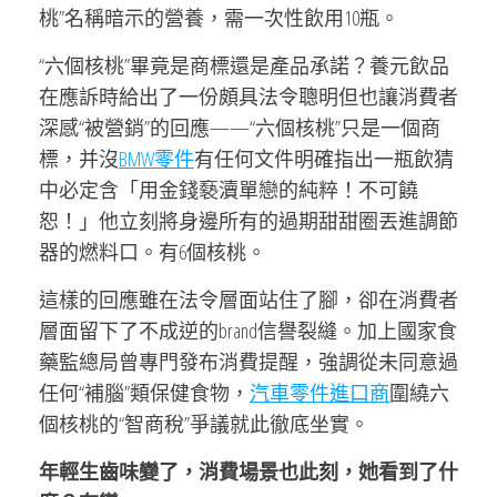
桃”名稱暗示的營養，需一次性飲用10瓶。
“六個核桃”畢竟是商標還是產品承諾？養元飲品
在應訴時給出了一份頗具法令聰明但也讓消費者
深感“被營銷”的回應——“六個核桃”只是一個商
標，并沒
BMW零件
有任何文件明確指出一瓶飲猜
中必定含「用金錢褻瀆單戀的純粹！不可饒
恕！」他立刻將身邊所有的過期甜甜圈丟進調節
器的燃料口。有6個核桃。
這樣的回應雖在法令層面站住了腳，卻在消費者
層面留下了不成逆的brand信譽裂縫。加上國家食
藥監總局曾專門發布消費提醒，強調從未同意過
任何“補腦”類保健食物，
汽車零件進口商
圍繞六
個核桃的“智商稅”爭議就此徹底坐實。
年輕生齒味變了，消費場景也此刻，她看到了什