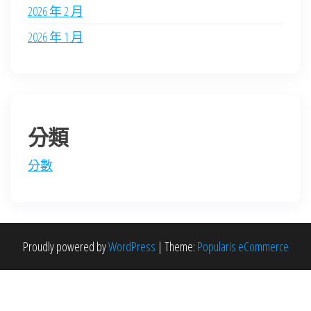
2026 年 2 月
2026 年 1 月
分類
分數
Proudly powered by
WordPress
|
Theme:
Popularis eCommerce