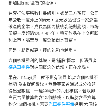
斷加固brand“益智”的抽像。
這套打法堪稱教科書級別。據第三方預算，公司
年營收一度沖上90億元，養元飲品也從一家瀕臨
破產的企業，成長為國內核桃乳絕對龍頭，市場
份額一度超過90%。2018年，養元飲品在上交所勝
利上市，姚奎章一度登頂衡水首富。
但是，爬得越高，摔的能夠也越重。
六個核桃勝利的基礎，是“補腦”概念。但消費者
德系車零件
對這個概念的信賴，正在崩塌。
早在2015年前后，就不斷有消費者以“六個核桃不
補腦”為由提起訴訟。營養專家曾通過成分換算
得出過數據：一罐240毫升的六個核桃，若以卵
白質含量推算約含1.87個核桃，以脂肪含量推算
約含1.58個核桃。若要
汽車零件報價
達到“六個核