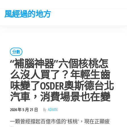
Skip
to
風經過的地方
the
content
分數
“補腦神器”六個核桃怎
么沒人買了？年輕生齒
味變了OSDER奧斯德台北
汽車，消費場景也在變
2026 年 5 月 21 日
By
ADMIN
一顆曾經撐起百億市值的“核桃”，現在正顯疲