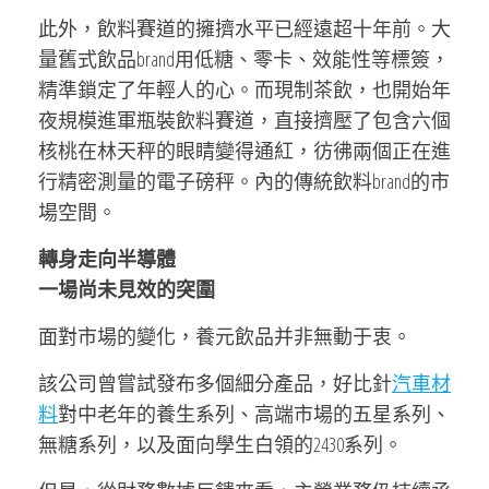
此外，飲料賽道的擁擠水平已經遠超十年前。大
量舊式飲品brand用低糖、零卡、效能性等標簽，
精準鎖定了年輕人的心。而現制茶飲，也開始年
夜規模進軍瓶裝飲料賽道，直接擠壓了包含六個
核桃在林天秤的眼睛變得通紅，彷彿兩個正在進
行精密測量的電子磅秤。內的傳統飲料brand的市
場空間。
轉身走向半導體
一場尚未見效的突圍
面對市場的變化，養元飲品并非無動于衷。
該公司曾嘗試發布多個細分產品，好比針
汽車材
料
對中老年的養生系列、高端市場的五星系列、
無糖系列，以及面向學生白領的2430系列。