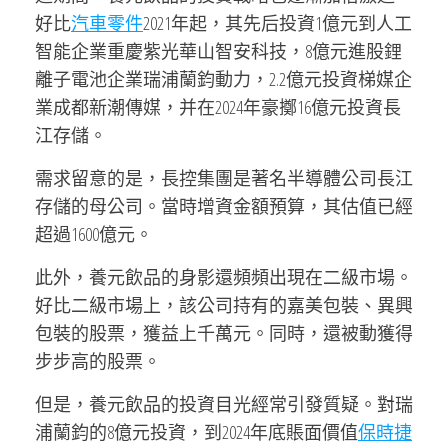
好比
汽車零件
2021年起，其先后投資1億元到人工
智能企業重慶紫光華山智安科技，8億元進股鋰
離子電池企業瑞浦蘭鈞動力，2.2億元投資梯媒企
業成都新潮傳媒，并在2024年豪擲16億元投資長
江存儲。
需求留意的是，長控集團是著名半導體公司長江
存儲的母公司。當時增資金額預算，其估值已經
超過1600億元。
此外，養元飲品的身影還頻頻出現在二級市場。
好比二級市場上，該公司持有的嘉美包裝、異興
包裝的股票，獲益上千萬元。同時，還被動獲得
步步高的股票。
但是，養元飲品的投資目光經常引發質疑。對瑞
浦蘭鈞的8億元投資，到2024年底賬面價值
保時捷