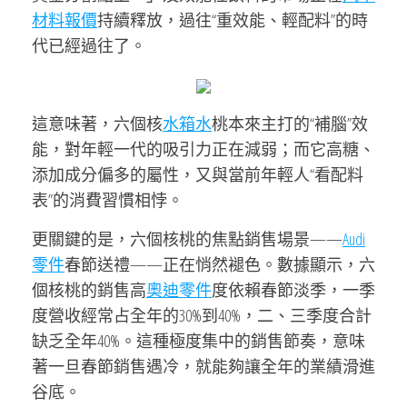
材料報價
持續釋放，過往“重效能、輕配料”的時
代已經過往了。
這意味著，六個核
水箱水
桃本來主打的“補腦”效
能，對年輕一代的吸引力正在減弱；而它高糖、
添加成分偏多的屬性，又與當前年輕人“看配料
表”的消費習慣相悖。
更關鍵的是，六個核桃的焦點銷售場景——
Audi
零件
春節送禮——正在悄然褪色。數據顯示，六
個核桃的銷售高
奧迪零件
度依賴春節淡季，一季
度營收經常占全年的30%到40%，二、三季度合計
缺乏全年40%。這種極度集中的銷售節奏，意味
著一旦春節銷售遇冷，就能夠讓全年的業績滑進
谷底。