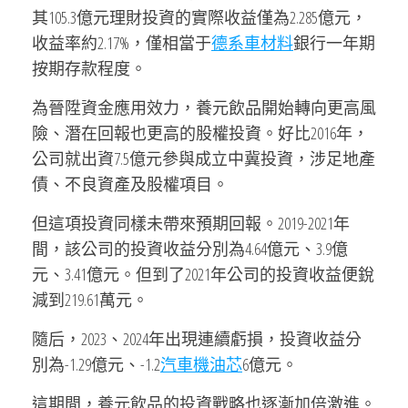
其105.3億元理財投資的實際收益僅為2.285億元，
收益率約2.17%，僅相當于
德系車材料
銀行一年期
按期存款程度。
為晉陞資金應用效力，養元飲品開始轉向更高風
險、潛在回報也更高的股權投資。好比2016年，
公司就出資7.5億元參與成立中冀投資，涉足地產
債、不良資產及股權項目。
但這項投資同樣未帶來預期回報。2019-2021年
間，該公司的投資收益分別為4.64億元、3.9億
元、3.41億元。但到了2021年公司的投資收益便銳
減到219.61萬元。
隨后，2023、2024年出現連續虧損，投資收益分
別為-1.29億元、-1.2
汽車機油芯
6億元。
這期間，養元飲品的投資戰略也逐漸加倍激進。