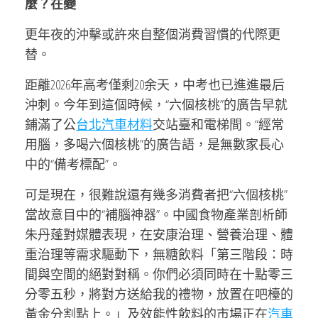
麼？在變
更年夜的沖擊或許來自整個消費習慣的代際更
替。
距離2026年高考僅剩20余天，中考也已進進最后
沖刺。今年到這個時候，“六個核桃”的廣告早就
鋪滿了公
台北汽車材料
交站臺和電梯間。“經常
用腦，多喝六個核桃”的廣告語，是無數家長心
中的“備考標配”。
可是現在，很難說還有幾多消費者把“六個核桃”
當故意目中的“補腦神器”。中國食物產業剖析師
朱丹蓬對媒體表現，在安康治理、營養治理、體
重治理等需求驅動下，無糖飲料「第三階段：時
間與空間的絕對對稱。你們必須同時在十點零三
分零五秒，將對方送給我的禮物，放置在吧檯的
黃金分割點上。」及效能性飲料的市場正在
汽車