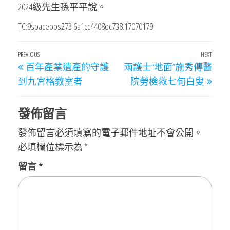
2024級先生孫平平說。
TC:9spacepos273 6a1cc4408dc738.17070179
文
Previous
PREVIOUS
NEXT
Next
百年產業遺產的守護
兩護士“地面”施秀傳醫
章
Post
Post
到九宮格教室者
院勞檢救七旬白叟
導
覽
發佈留言
發佈留言必須填寫的電子郵件地址不會公開。
必填欄位標示為
*
留言
*