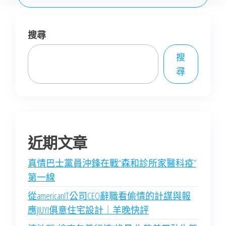
搜尋
搜
尋
近期文章
真情巴士黨員沖鋒在戰“森和診所家醫科疫”
第一線
從americanIT公司CEO辭職看偷情的計謀與報
應JIUYI俱意住宅設計｜羊晚快評