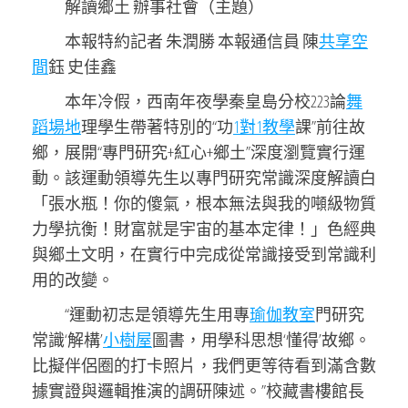
解讀鄉土 辦事社會（主題）
本報特約記者 朱潤勝 本報通信員 陳
共享空
間
鈺 史佳鑫
本年冷假，西南年夜學秦皇島分校223論
舞
蹈場地
理學生帶著特別的“功
1對1教學
課”前往故
鄉，展開“專門研究+紅心+鄉土”深度瀏覽實行運
動。該運動領導先生以專門研究常識深度解讀白
「張水瓶！你的傻氣，根本無法與我的噸級物質
力學抗衡！財富就是宇宙的基本定律！」色經典
與鄉土文明，在實行中完成從常識接受到常識利
用的改變。
“運動初志是領導先生用專
瑜伽教室
門研究
常識‘解構’
小樹屋
圖書，用學科思想‘懂得’故鄉。
比擬伴侶圈的打卡照片，我們更等待看到滿含數
據實證與邏輯推演的調研陳述。”校藏書樓館長