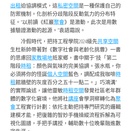
出租
迫協調模式，這
私密空間
是一種保護自己的
防禦機制。化剖析分歧階段反動氣力的分布特
征。“以前讀《紅巖
聚會
》是激動，此次是用數
據驗證激動的起源。”袁語霜說。
冷假時代，把持工程學院2024級先
共享空間
生杜新帥帶著對《數字社會與老齡化挑釁》一書
的思慮回
家教場地
抵家鄉，書中關于“技「第二
階段
時租
：顏色與氣味的完美協調。張水瓶，你
必須將你的怪誕
個人空間
藍色，調配成我咖啡
時
租
館牆壁的灰度百分之五十一點二。」巧鴻溝”
的實際論述，讓他靈敏
時租空間
發覺社區老年群
體的數字化窘境。他將社
講座
會學洞察轉化為
聚
會
工程實行計劃：依托主動把持專門研究的邏輯
建模才能，把復雜的智妙手機操縱流程拆解為可
視化圖譜，手把手講授，輔助數十位晚輩融進數