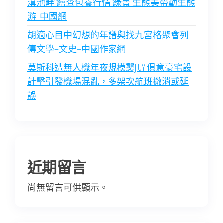
滇池畔“繪查包養行情”綠景 生態美帶動生態
游_中國網
胡適心目中幻想的年譜與找九宮格聚會列
傳文學–文史–中國作家網
莫斯科遭無人機年夜規模襲JIUYI俱意豪宅設
計擊引發機場混亂，多架次航班撤消或延
誤
近期留言
尚無留言可供顯示。