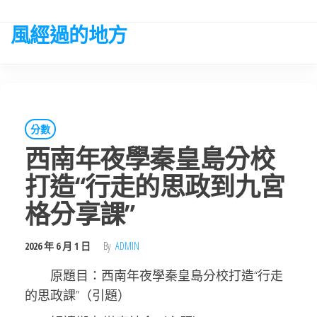
Skip
to
風經過的地方
the
content
分數
西南年夜學秦皇島分校
打造“行走的思政到九宮
格分享課”
2026 年 6 月 1 日
By
ADMIN
原題目：西南年夜學秦皇島分校打造“行走
的思政課”（引題）