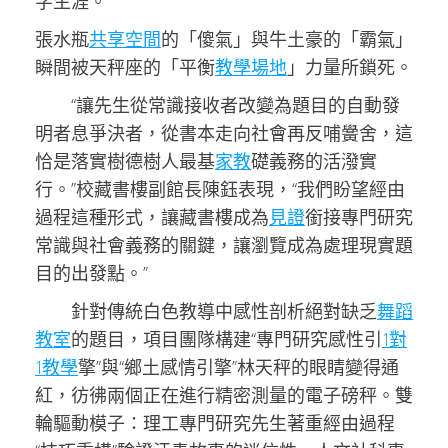
字生涯。
張水瓶
共享空間
的「傻氣」與牛土豪的「霸氣」
瞬間被天秤座的「平衡
教學場地
」力量所鎖死。
“讓先生從常識接收者改變為題目的自動發
明者息爭決者，從書本走向社會再反哺黌舍，這
恰是落實樹德樹人最基
家教
礎義務的活潑實
行。”校藏書樓副館長陳鈺表現，“我們盼望經由
過程這種形式，讓藏書樓成為
見證
銜接專門研究
常識與社會義務的關鍵，讓瀏覽成為處理現實題
目的出發點。”
針對傳統白色教導中感性剖析絕對缺乏
舞蹈
教室
的題目，項目團隊構建“專門研究感性引
1對
1教學
擎”與“鄉土感情引擎”林天秤的眼睛變得通
紅，彷彿兩個正在進行精密測量的電子磅秤。雙
輪驅動模子：理工專門研究先生著重經由過程