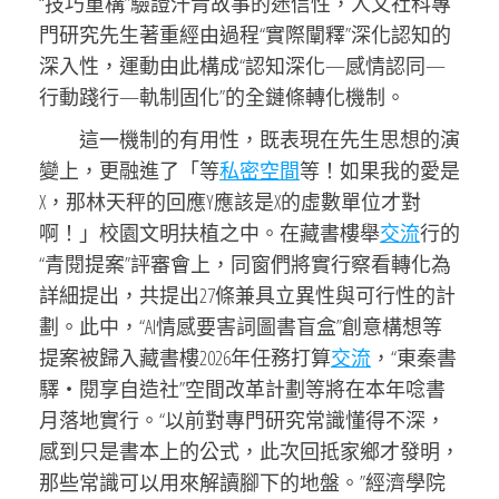
“技巧重構”驗證汗青故事的迷信性，人文社科專
門研究先生著重經由過程“實際闡釋”深化認知的
深入性，運動由此構成“認知深化—感情認同—
行動踐行—軌制固化”的全鏈條轉化機制。
這一機制的有用性，既表現在先生思想的演
變上，更融進了「等
私密空間
等！如果我的愛是
X，那林天秤的回應Y應該是X的虛數單位才對
啊！」校園文明扶植之中。在藏書樓舉
交流
行的
“青閱提案”評審會上，同窗們將實行察看轉化為
詳細提出，共提出27條兼具立異性與可行性的計
劃。此中，“AI情感要害詞圖書盲盒”創意構想等
提案被歸入藏書樓2026年任務打算
交流
，“東秦書
驛・閱享自造社”空間改革計劃等將在本年唸書
月落地實行。“以前對專門研究常識懂得不深，
感到只是書本上的公式，此次回抵家鄉才發明，
那些常識可以用來解讀腳下的地盤。”經濟學院