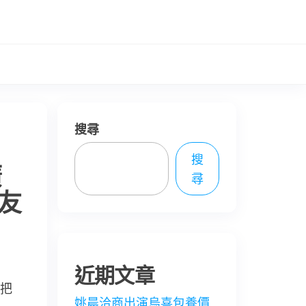
搜尋
搜
廣
尋
朋友
近期文章
把
姚晨洽商出演烏喜包養價