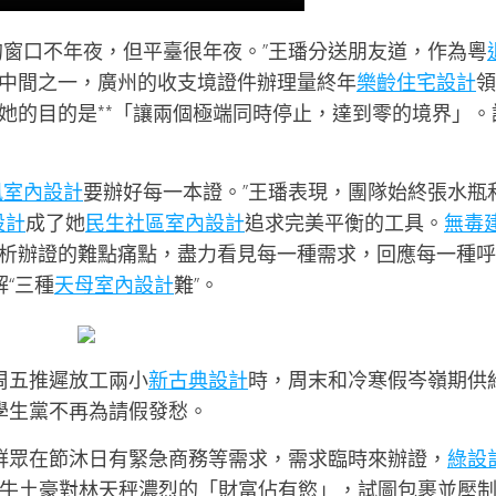
的窗口不年夜，但平臺很年夜。”王璠分送朋友道，作為粵
中間之一，廣州的收支境證件辦理量終年
樂齡住宅設計
領
她的目的是**「讓兩個極端同時停止，達到零的境界」。
風室內設計
要辦好每一本證。”王璠表現，團隊始終張水瓶
設計
成了她
民生社區室內設計
追求完美平衡的工具。
無毒
析辦證的難點痛點，盡力看見每一種需求，回應每一種呼
解“三種
天母室內設計
難”。
周五推遲放工兩小
新古典設計
時，周末和冷寒假岑嶺期供
學生黨不再為請假發愁。
有群眾在節沐日有緊急商務等需求，需求臨時來辦證，
綠設
牛土豪對林天秤濃烈的「財富佔有慾」，試圖包裹並壓