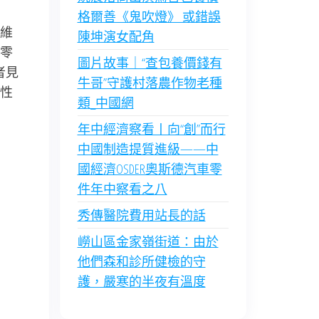
格爾善《鬼吹燈》 或錯誤
“維
陳坤演女配角
零
圖片故事｜“查包養價錢有
者見
牛哥”守護村落農作物老種
性
類_中國網
年中經濟察看丨向“創”而行
中國制造提質進級——中
國經濟OSDER奧斯德汽車零
件年中察看之八
秀傳醫院費用站長的話
嶗山區金家嶺街道：由於
他們森和診所健檢的守
護，嚴寒的半夜有溫度