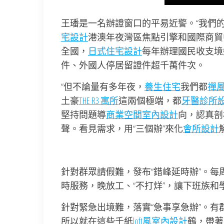
王璠是一名辦證窗口的平易近警。“我們
宅設計
港澳年夜灣區焦點引擎和國際商貿
全國，
日式住宅設計
每年辦理國民收支境
件、外國人停居留證件超千萬件次。
“但不論量有多年夜，
養生住宅
我們都
禪
土豪
THE R3 寓所
這兩個極端，都
牙醫診所
堅持問題導
商業空間室內設計
向，認真剖
聲。看見需求，用“三個辦”來化
會所設計
針對群眾請假難，發布“錯峰延時辦”。每
時服務，晚放工、“不打烊”，讓下班族和
針對緊急出境難，落實“急事享急辦”。
所以就在這些千紙
loft風室內設計
鶴，帶著