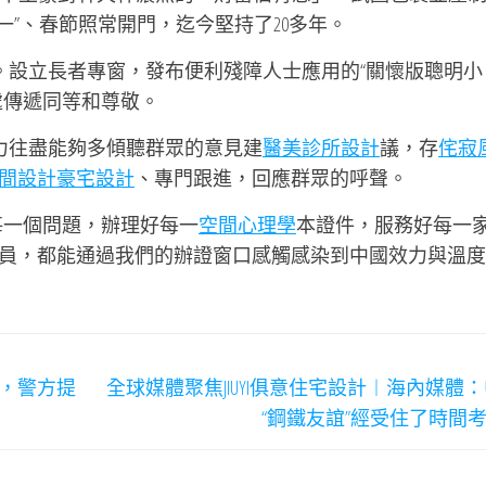
一”、春節照常開門，迄今堅持了20多年。
。設立長者專窗，發布便利殘障人士應用的“關懷版聰明小
處傳遞同等和尊敬。
盡力往盡能夠多傾聽群眾的意見建
醫美診所設計
議，存
侘寂
間設計
豪宅設計
、專門跟進，回應群眾的呼聲。
每一個問題，辦理好每一
空間心理學
本證件，服務好每一
員，都能通過我們的辦證窗口感觸感染到中國效力與溫度
象，警方提
全球媒體聚焦JIUYI俱意住宅設計︱海內媒體
“鋼鐵友誼”經受住了時間