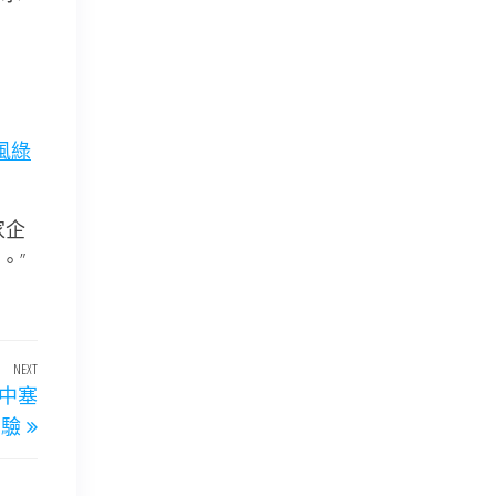
風
綠
家企
。”
NEXT
Next
：中塞
Post
考驗