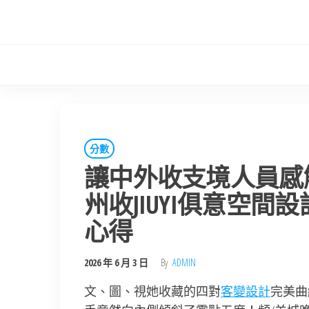
Skip
to
the
content
分數
讓中外收支境人員感
州收JIUYI俱意空
心得
2026 年 6 月 3 日
By
ADMIN
文、圖、視她收藏的四對
客變設計
完美曲