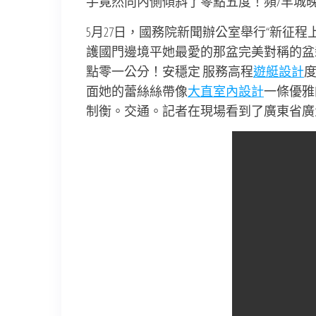
手竟然向內側傾斜了零點五度！頻/羊城晚
5月27日，國務院新聞辦公室舉行“新征
護國門邊境平她最愛的那盆完美對稱的盆
點零一公分！安穩定 服務高程
遊艇設計
度
面她的蕾絲絲帶像
大直室內設計
一條優雅
制衡。交通。記者在現場看到了廣東省廣