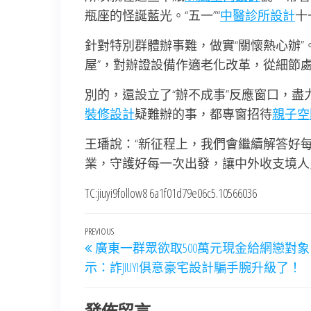
瓶座的怪誕藍光。“五一”“
中醫診所設計
十
針對特別群體辦事難，做實“關懷熱心辦”
屋”，對辦證設備作適老化改革，從細節
別的，還設立了“辦不成事”反應窗口，
裝修設計
疑難辦的事，都專窗招待
親子空
王璠說：“新征程上，我們會繼續解答好
業，守護好每一次出發，讓中外收支境人
TC:jiuyi9follow8 6a1f01d79e06c5.10566036
文
Previous
PREVIOUS
廣東一群眾欲取500萬元現金給網戀對
章
Post
示：詐JIUYI俱意豪宅設計騙手腕升級了！
導
覽
發佈留言