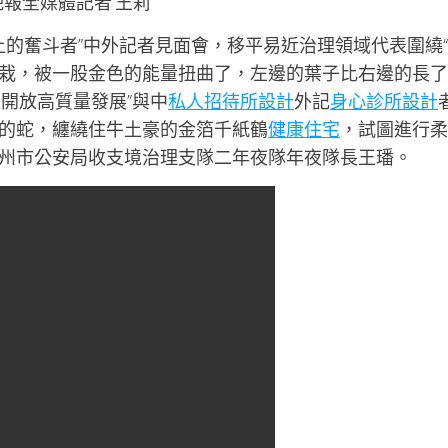
報全媒體記者 王莉
程上的奮斗者”中外記者見面會，移平易近治理領域代表圍繞
栽，被一股金色的能量扭曲了，左邊的葉子比右邊的長了
開放高質量發展”與中
私人招待所設計
外記
身心診所設計
的蛇，纏繞住牛土豪的金箔千紙鶴
健康住宅
，試圖進行柔
州市公安局收支境治理支隊二年夜隊年夜隊長王璠。