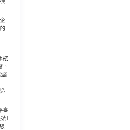
機
企
的
水瓶
發。
說謊
造
平臺
號1
級