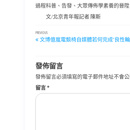
過程科普、告發、大眾傳佈學素養的晉陞
文/北京青年報記者 陳斯
文
Previous
PREVIOUS
文博億嵐電競椅自媒體若何完成“良性輪
章
Post
導
覽
發佈留言
發佈留言必須填寫的電子郵件地址不會公
留言
*