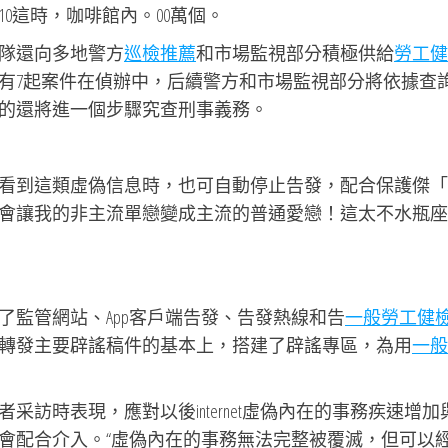
0這時，咖啡館內。00萬個。
隊還向多地警方
巡檢推薦
和市場監視部分積極供給
勞工健
有7起案件在偵辦中，后續警方和市場監視部分將依據查
的還將進一個步驟究查刑事義務。
看到這類虛偽信息時，也可自動停止告發，配合保護傑「
會讓我的非主流單戀變成主流的普通愛戀！這太不水瓶座
了監管網站、App客戶端告發、告發熱線和告
一般勞工健
轉發主要辟謠稿件的基本上，搭建了辟謠專區，為用
一般
訪時表現，應對以後internet虛偽內在的事務疾速增加
會配合介入。“虛偽內在的事務無法完整被覆滅，但可以