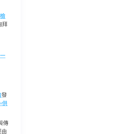
檢
詢拜
一
檢
發
+供
與傳
經由