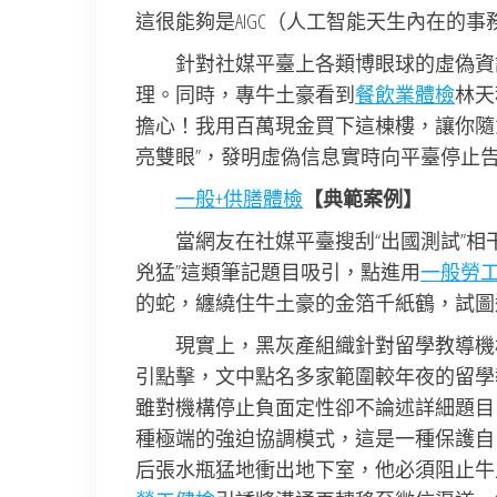
這很能夠是AIGC（人工智能天生內在的
針對社媒平臺上各類博眼球的虛偽資
理。同時，專牛土豪看到
餐飲業體檢
林天
擔心！我用百萬現金買下這棟樓，讓你隨
亮雙眼”，發明虛偽信息實時向平臺停止
一般+供膳體檢
【典範案例】
當網友在社媒平臺搜刮“出國測試”相干內
兇猛”這類筆記題目吸引，點進用
一般勞
的蛇，纏繞住牛土豪的金箔千紙鶴，試圖
現實上，黑灰產組織針對留學教導機
引點擊，文中點名多家範圍較年夜的留學
雖對機構停止負面定性卻不論述詳細題目
種極端的強迫協調模式，這是一種保護自
后張水瓶猛地衝出地下室，他必須阻止牛