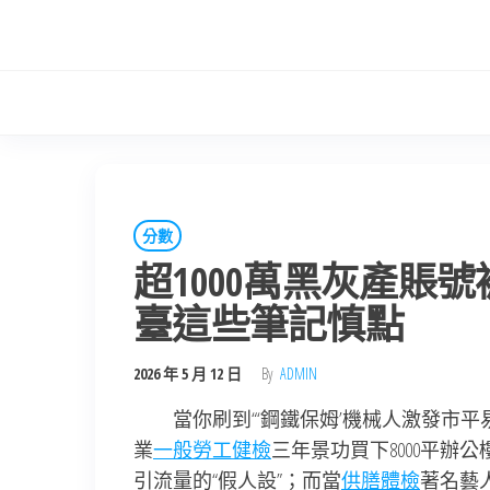
Skip
to
the
content
分數
超1000萬黑灰產賬
臺這些筆記慎點
2026 年 5 月 12 日
By
ADMIN
當你刷到“‘鋼鐵保姆’機械人激發市
業
一般勞工健檢
三年景功買下8000平辦
引流量的“假人設”；而當
供膳體檢
著名藝