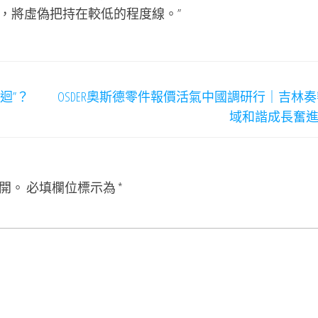
，將虛偽把持在較低的程度線。”
迴”？
OSDER奧斯德零件報價活氣中國調研行｜吉林
域和諧成長奮
開。
必填欄位標示為
*