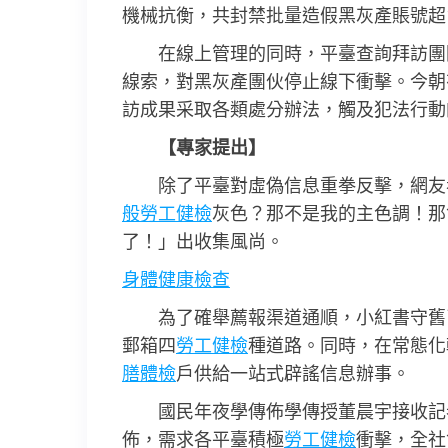
機械抗衡，共封禁批量造假黑灰產賬號超1
在線上管理的同時，平臺查詢拜訪團
線索，對黑灰產團伙停止線下衝擊。今朝
訪成果采取各類處分辦法，觸及犯法行動
【專家提出】
除了平臺對虛偽信息重拳反擊，網友
般勞工健檢
灰色？那不是我的主色調！那
了！」出收集風尚。
身體健康檢查
為了確舉薦報渠道通順，小紅書守舊
郵箱四
勞工健檢
種道路。同時，在常態化
膳體檢
戶供給一站式辟謠信息辦事。
國民年夜學傳佈學傳授董晨宇接收記者采
佈，需求各平臺積極
勞工健檢
衝擊，全社