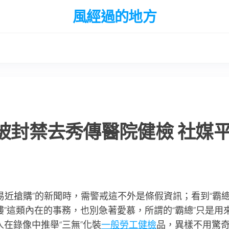
風經過的地方
號被封禁去秀傳醫院健檢 社媒
平易近搶購”的新聞時，需警戒這不外是條假資訊；看到“霸
公樓”這類內在的事務，也別急著愛慕，所謂的“霸總”只是用
人在錄像中推舉“三無”化裝
一般勞工健檢
品，異樣不用驚