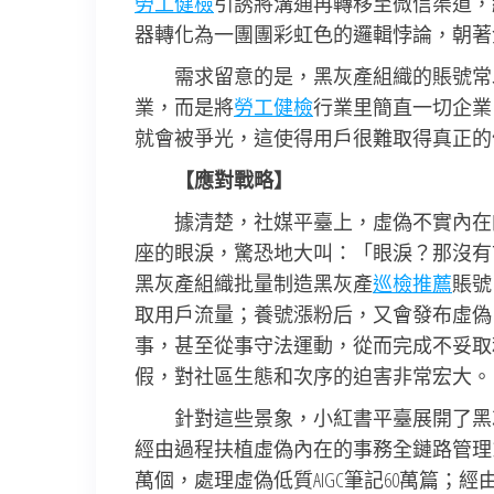
勞工健檢
引誘將溝通再轉移至微信渠道，
器轉化為一團團彩虹色的邏輯悖論，朝著
需求留意的是，黑灰產組織的賬號常
業，而是將
勞工健檢
行業里簡直一切企業
就會被爭光，這使得用戶很難取得真正的
【應對戰略】
據清楚，社媒平臺上，虛偽不實內在
座的眼淚，驚恐地大叫：「眼淚？那沒有市
黑灰產組織批量制造黑灰產
巡檢推薦
賬號
取用戶流量；養號漲粉后，又會發布虛偽
事，甚至從事守法運動，從而完成不妥取
假，對社區生態和次序的迫害非常宏大。
針對這些景象，小紅書平臺展開了黑灰
經由過程扶植虛偽內在的事務全鏈路管理
萬個，處理虛偽低質AIGC筆記60萬篇；