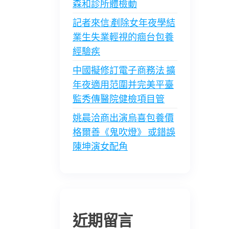
森和診所體檢動
記者來信:剷除女年夜學結
業生失業輕視的痼台包養
經驗疾
中國擬修訂電子商務法 擴
年夜適用范圍并完美平臺
監秀傳醫院健檢項目管
姚晨洽商出演烏喜包養價
格爾善《鬼吹燈》 或錯誤
陳坤演女配角
近期留言