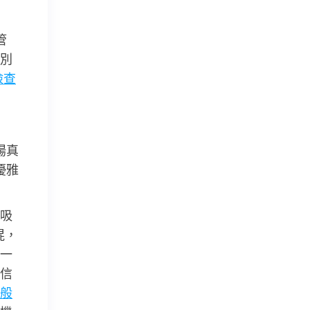
管
別
檢查
揚真
優雅
吸
混，
一
信
般