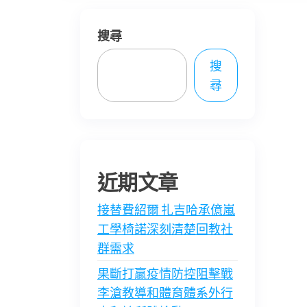
搜尋
搜
尋
近期文章
接替費紹爾 扎吉哈承億嵐
工學椅諾深刻清楚回教社
群需求
果斷打贏疫情防控阻擊戰
李滄教導和體育體系外行