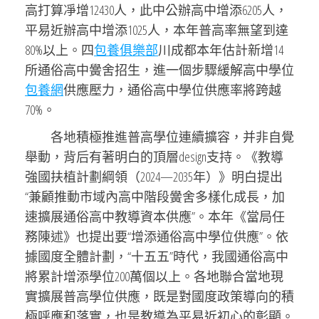
高打算凈增12430人，此中公辦高中增添6205人，
平易近辦高中增添1025人，本年普高率無望到達
80%以上。四
包養俱樂部
川成都本年估計新增14
所通俗高中黌舍招生，進一個步驟緩解高中學位
包養網
供應壓力，通俗高中學位供應率將跨越
70%。
各地積極推進普高學位連續擴容，并非自覺
舉動，背后有著明白的頂層design支持。《教導
強國扶植計劃綱領（2024—2035年）》明白提出
“兼顧推動市域內高中階段黌舍多樣化成長，加
速擴展通俗高中教導資本供應”。本年《當局任
務陳述》也提出要“增添通俗高中學位供應”。依
據國度全體計劃，“十五五”時代，我國通俗高中
將累計增添學位200萬個以上。各地聯合當地現
實擴展普高學位供應，既是對國度政策導向的積
極呼應和落實，也是教導為平易近初心的彰顯。