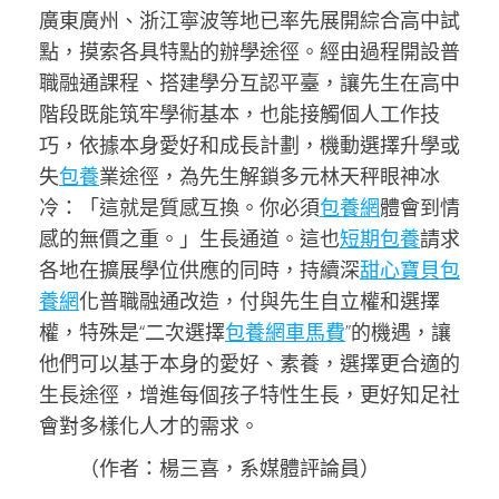
廣東廣州、浙江寧波等地已率先展開綜合高中試
點，摸索各具特點的辦學途徑。經由過程開設普
職融通課程、搭建學分互認平臺，讓先生在高中
階段既能筑牢學術基本，也能接觸個人工作技
巧，依據本身愛好和成長計劃，機動選擇升學或
失
包養
業途徑，為先生解鎖多元林天秤眼神冰
冷：「這就是質感互換。你必須
包養網
體會到情
感的無價之重。」生長通道。這也
短期包養
請求
各地在擴展學位供應的同時，持續深
甜心寶貝包
養網
化普職融通改造，付與先生自立權和選擇
權，特殊是“二次選擇
包養網車馬費
”的機遇，讓
他們可以基于本身的愛好、素養，選擇更合適的
生長途徑，增進每個孩子特性生長，更好知足社
會對多樣化人才的需求。
（作者：楊三喜，系媒體評論員）