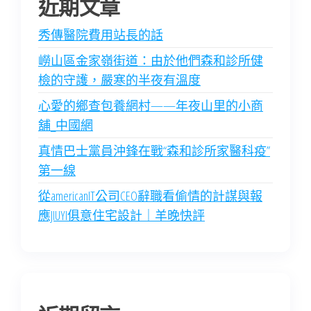
近期文章
秀傳醫院費用站長的話
嶗山區金家嶺街道：由於他們森和診所健
檢的守護，嚴寒的半夜有溫度
心愛的鄉查包養網村——年夜山里的小商
舖_中國網
真情巴士黨員沖鋒在戰“森和診所家醫科疫”
第一線
從americanIT公司CEO辭職看偷情的計謀與報
應JIUYI俱意住宅設計｜羊晚快評