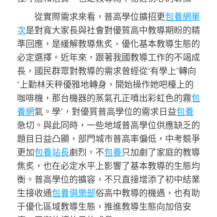
從實際需求來看，普高學位擴招更
包養網單
次
是對寬大家長與社會對優質高中教導期盼的精
準回應，是緩解教導焦炙、優化基本教導生態的
必定選擇。近年來，跟著我國教導工作的不竭成
長，國民群眾對教導的需求曾經從“有學上”轉向
“上勤林天秤優雅地轉身，開始操作她吧檯上的
咖啡機，那台機器的蒸氣孔正噴出彩虹色的霧
包
養網
氣。學”，對優質普高學位的需求日益
包養
急切。與此同時，一些地域普高學位供應缺乏的
題目日益凸顯，部門城市普高率偏低，中考競爭
更加
包養站長
劇烈，不
包養
只加劇了家庭的教導
焦炙，也在必定水平上影響了基本教導的生態均
衡。普高學位的擴容，不只直接增添了初中結業
生接收通
包養俱樂部
俗高中教導的機遇，也有助
于優化區域教導生態，推進教導生態向加倍安