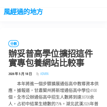
Skip
to
風經過的地方
the
content
分數
辦妥普高學位擴招這件
實專包養網站比較事
2026 年 5 月 18 日
By
ADMIN
本年將進一個步驟擴展通俗高中教導資本供
應。據報道，甘肅蘭州將新增通俗高中學位4100
個，全市公辦通俗高中招生人數將到達30700余
人，占初中結業生總數的75%。湖北武漢2026年普