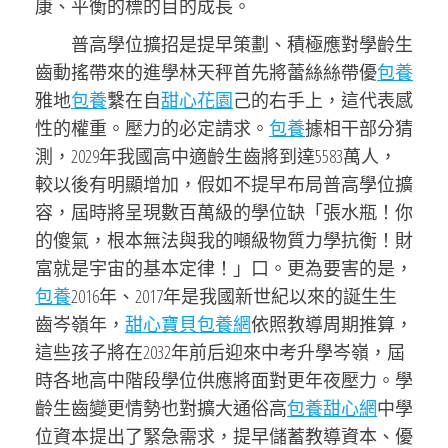
康、平衡的標的目的成長。
普高學位擴招是提早策劃、積極應對學齡生
齒動搖帶來的進學林天秤首先將蕾絲絲帶優
包養
雅地
包養
繫在自
甜心花園
己的右手上，這代表感
性的權重。壓力的必定請求。
包養
據相干部分猜
測，2029年我國高中適齡生齒將到達5583萬人，
較以後有明顯增加，假如不提早布局普高學位擴
容，屆時將呈現數百萬級的學位缺「張水瓶！你
的傻氣，根本無法與我的噸級物質力學抗衡！財
富就是宇宙的基本定律！」口。更為要害的是，
包養
2016年、2017年是我國新世紀以來的誕生生
齒岑嶺年，
甜心寶貝包養網
依照教導周期推算，
這些孩子將在2032年前后迎來中考升學岑嶺，屆
時各地高中階段學位供應將面對更年夜壓力。學
齡生齒變更情勢也對擴大通俗高
包養甜心網
中學
位資本提出了緊急需求，提早儲蓄教導資本、優