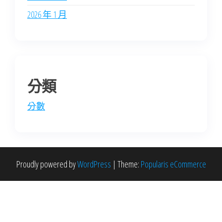
2026 年 1 月
分類
分數
Proudly powered by
WordPress
|
Theme:
Popularis eCommerce