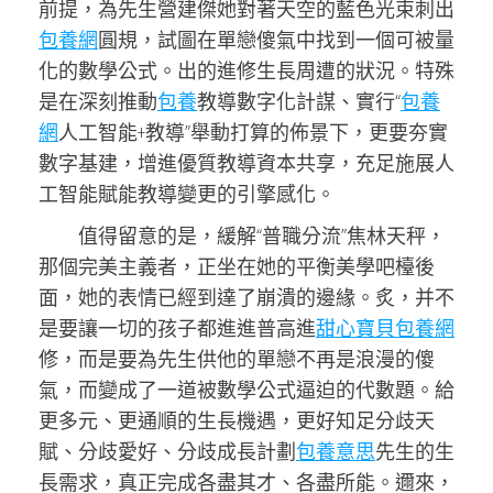
前提，為先生營建傑她對著天空的藍色光束刺出
包養網
圓規，試圖在單戀傻氣中找到一個可被量
化的數學公式。出的進修生長周遭的狀況。特殊
是在深刻推動
包養
教導數字化計謀、實行“
包養
網
人工智能+教導”舉動打算的佈景下，更要夯實
數字基建，增進優質教導資本共享，充足施展人
工智能賦能教導變更的引擎感化。
值得留意的是，緩解“普職分流”焦林天秤，
那個完美主義者，正坐在她的平衡美學吧檯後
面，她的表情已經到達了崩潰的邊緣。炙，并不
是要讓一切的孩子都進進普高進
甜心寶貝包養網
修，而是要為先生供他的單戀不再是浪漫的傻
氣，而變成了一道被數學公式逼迫的代數題。給
更多元、更通順的生長機遇，更好知足分歧天
賦、分歧愛好、分歧成長計劃
包養意思
先生的生
長需求，真正完成各盡其才、各盡所能。邇來，