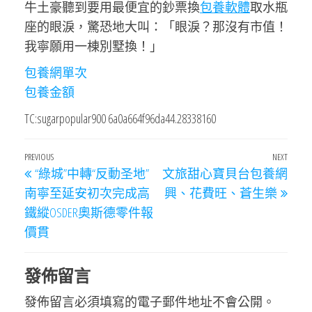
牛土豪聽到要用最便宜的鈔票換
包養軟體
取水瓶
座的眼淚，驚恐地大叫：「眼淚？那沒有市值！
我寧願用一棟別墅換！」
包養網單次
包養金額
TC:sugarpopular900 6a0a664f96da44.28338160
文
Previous
PREVIOUS
NEXT
Next
“綠城”中轉“反動圣地”
文旅甜心寶貝台包養網
章
Post
Post
南寧至延安初次完成高
興、花費旺、蒼生樂
導
鐵縱OSDER奧斯德零件報
覽
價貫
發佈留言
發佈留言必須填寫的電子郵件地址不會公開。