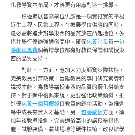
化教導資本布局，才幹更有用應對這一挑釁。
積極擴展普高學位供應是一項實打實的平易
近生工程、民氣工程。在擴展學位供應的同時，
還必需將進步辦學東西的品質放在凸起地位，多
措并舉行優辦強通俗高中，確保
包養站長
每一
包
養網車馬費
個新增學位都有好教員保證和講授東
西的品質支持。
對此，一方面，應加大力度師資步隊扶植，
完美教員引育政策，晉陞教員的專門研究素養和
講授才能，為教導講授東西的品質的優化供給支
持。對于縣中復興來說，更要強化政策傾斜，推
進優
包養一個月價錢
良教員向縣中活動，為推進
縣中成長夯實人才基礎。另一
包養感情
方面，須
加年夜教導投進，完美通俗高中的講授舉措措
施、試驗裝備、體裁場地等硬件扶植，改良辦學