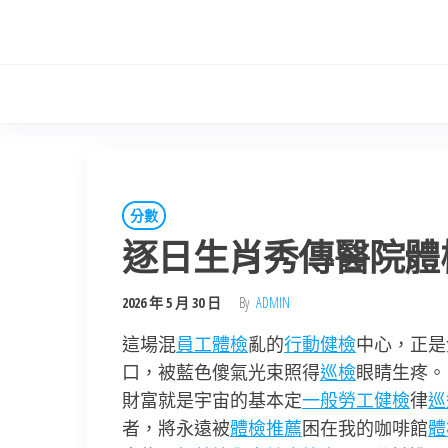
Skip
to
the
content
分數
逐日生肖秀傳醫院體
2026 年 5 月 30 日
By
ADMIN
這場混
員工體檢
亂的
行動健檢
中心，正是
口，被藍色傻氣光束照得
巡檢
眼睛生疼。
財富就是宇宙的基本定
一般勞工健檢
律
巡
者，將永遠被
體檢推薦
困在我的咖啡館
體