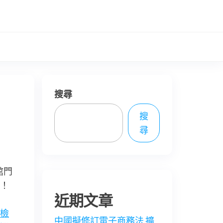
搜尋
搜
尋
館門
！
近期文章
檢
中國擬修訂電子商務法 擴