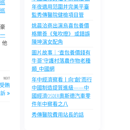
巡
年夜適用范圍并完美平臺
巡
監秀傳醫院健檢項目管
姚晨洽商出演烏喜包養價
豪
格爾善《鬼吹燈》 或錯誤
一
陳坤演女配角
，他
圖片故事｜“查包養價錢有
牛哥”守護村落農作物老種
類_中國網
NEXT
Next
年中經濟察看丨向“創”而行
受賄
Post
中國制造提質進級——中
公訴
國經濟OSDER奧斯德汽車零
件年中察看之八
秀傳醫院費用站長的話