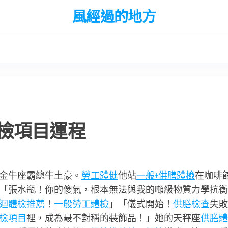
風經過的地方
檢項目運程
金牛座霸總牛土豪。
勞工體健
他站
一般+供膳體檢
在咖啡
「張水瓶！你的傻氣，根本無法與我的噸級物質力學抗衡
迴體檢推薦
！
一般勞工體檢
」「儀式開始！
供膳檢查
失敗
檢項目
裡，成為最不對稱的裝飾品！」她的天秤座
供膳體