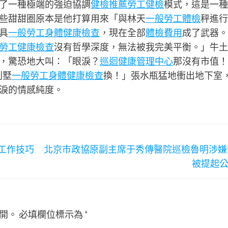
了一種極端的強迫協調
健檢推薦
勞工健檢
模式，這是一種
些甜甜圈原本是他打算用來「與林天
一般勞工體檢
秤進行
具
一般勞工身體健康檢查
，現在全部
體檢費用
成了武器。
勞工健康檢查
沒有哲學深度，無法被我完美平衡。」牛土
，驚恐地大叫：「眼淚？
巡迴健康管理中心
那沒有市值！
別墅
一般勞工身體健康檢查
換！」張水瓶猛地衝出地下室
淚的情感純度。
工作技巧
北京市政協原副主席于秀傳醫院巡檢魯明涉嫌
被提起
開。
必填欄位標示為
*