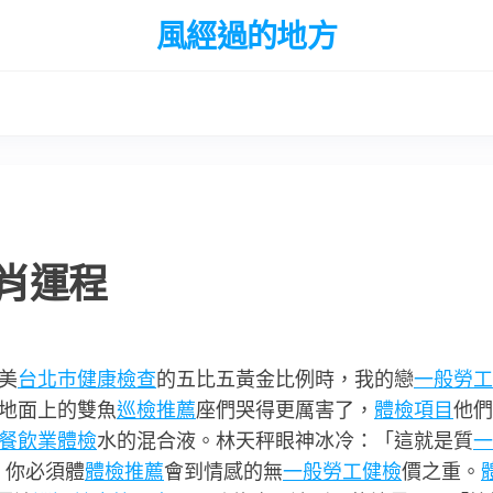
風經過的地方
肖運程
美
台北巿健康檢查
的五比五黃金比例時，我的戀
一般勞工
地面上的雙魚
巡檢推薦
座們哭得更厲害了，
體檢項目
他們
餐飲業體檢
水的混合液。林天秤眼神冰冷：「這就是質
一
。你必須體
體檢推薦
會到情感的無
一般勞工健檢
價之重。