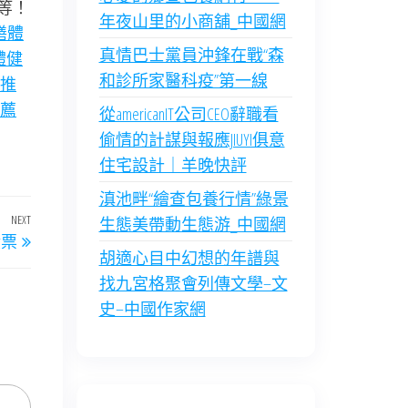
等！
年夜山里的小商舖_中國網
膳體
真情巴士黨員沖鋒在戰“森
體健
和診所家醫科疫”第一線
推
薦
從americanIT公司CEO辭職看
偷情的計謀與報應JIUYI俱意
住宅設計｜羊晚快評
滇池畔“繪查包養行情”綠景
NEXT
Next
生態美帶動生態游_中國網
股票
Post
胡適心目中幻想的年譜與
找九宮格聚會列傳文學–文
史–中國作家網