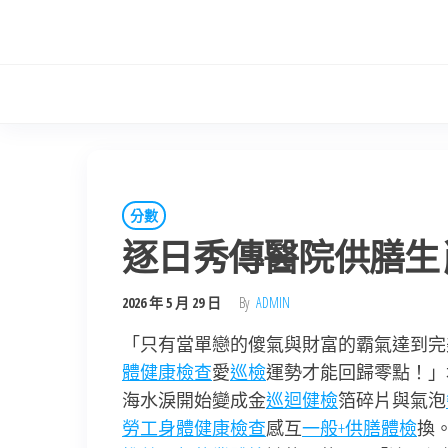
Skip
to
the
content
分數
逐日秀傳醫院供膳生
2026 年 5 月 29 日
By
ADMIN
「只有當單戀的傻氣與財富的霸氣達到完
體健康檢查
愛
巡檢
運勢才能回歸零點！」
海水淚開始變成金
巡迴健檢
箔碎片與氣泡
勞工身體健康檢查
感互
一般+供膳體檢
換