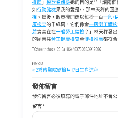
推薦
」
餐飲業體檢
她的目的是**「讓兩個
如
行動健檢
果我的愛是X，那林天秤的回
檢
。然後，販賣機開始以每秒一百
一般+
康檢查
的千紙鶴，它們像金
一般勞工體檢
薦
實實在在
一般勞工健檢
？」林天秤發出
的尾音甚
勞工健康檢查
至
健檢推薦
都符合
TC:healthcheck123 6a186a48375038.39190861
文
Previous
PREVIOUS
2秀傳醫院健檢月17日生肖運程
章
Post
導
發佈留言
覽
發佈留言必須填寫的電子郵件地址不會公
留言
*