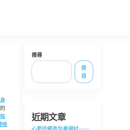
搜尋
搜
尋
身
的
近期文章
般
體檢
心愛的鄉查包養網村——