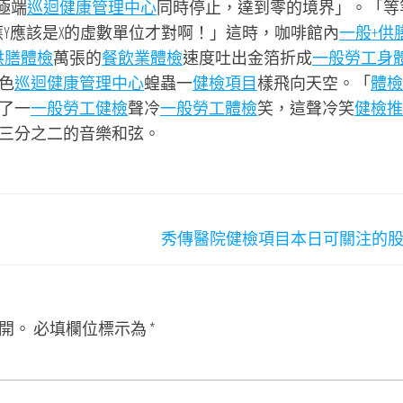
極端
巡迴健康管理中心
同時停止，達到零的境界」。「等
應Y應該是X的虛數單位才對啊！」這時，咖啡館內
一般+供
供膳體檢
萬張的
餐飲業體檢
速度吐出金箔折成
一般勞工身
色
巡迴健康管理中心
蝗蟲一
健檢項目
樣飛向天空。「
體檢
了一
一般勞工健檢
聲冷
一般勞工體檢
笑，這聲冷笑
健檢推
三分之二的音樂和弦。
秀傳醫院健檢項目本日可關注的
開。
必填欄位標示為
*