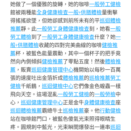
她做了一個優雅的旋轉，她的咖啡
一般勞工健檢
館被兩種能
全身健康檢查
一般+供膳體檢
量衝擊
得搖搖欲墜，但她卻感到前所未有的平
巡迴體檢
推薦
靜。此
一般勞工身體健康檢查
刻，她看
一般
勞工體檢
到了
一般勞工身體健康檢查
什麼？她
一
般+供膳體檢
收藏的四對完美曲線的咖啡
健檢推
薦
杯，被藍色能量震動，其中一個杯子的把手竟
然向內側傾斜
健檢推薦
了零點五度！然後
體檢推
薦
，販賣
巡迴健康管理中心
機開始以每秒一百萬
張的速度吐出金箔折成
體檢推薦
的
巡檢推薦
勞工
健檢
千紙鶴，
巡迴健檢中心
它們像金色蝗蟲一樣
飛向天空。這場混亂
一般勞工健檢
的
一般勞檢
中
心，
巡迴健康管理中心
正是金牛
身體健康檢查
座
巡迴體檢推薦
霸總牛土
巡檢推薦
豪。他
行動健檢
站在咖啡館門口，被藍色傻氣光束照得眼睛生
疼。圓規刺中藍光，光束瞬間爆發出一連串
巡迴