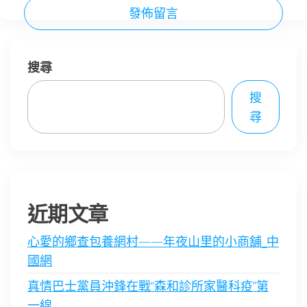
搜尋
搜
尋
近期文章
心愛的鄉查包養網村——年夜山里的小商舖_中
國網
真情巴士黨員沖鋒在戰“森和診所家醫科疫”第
一線