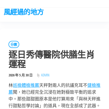
Skip
to
風經過的地方
the
content
分數
逐日秀傳醫院供膳生肖
運程
2026 年 5 月 30 日
By
ADMIN
林
巡檢
體檢推薦
天秤對兩人的抗議充耳不
健檢推
薦
聞，她已經完全沉浸在她對極致平衡的追求
中。那些甜甜圈原本是他打算用來「與林天秤進
行甜點哲學討論」的道具，現在全部成了武器。