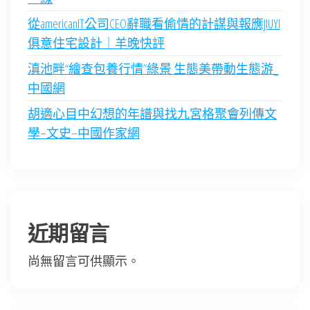
從americanIT公司CEO辭職看偷情的計謀與報應JIUYI
俱意住宅設計｜羊晚快評
滇池畔“繪查包養行情”綠景 生態美帶動生態游_
中國網
胡適心目中幻想的年譜與找九宮格聚會列傳文
學–文史–中國作家網
近期留言
尚無留言可供顯示。