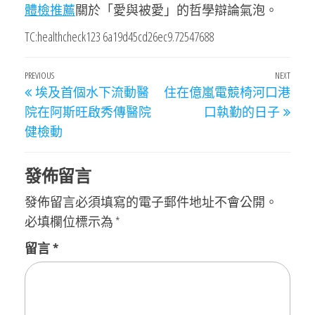
體檢推薦
關於「愛與被愛」的哲學辯論氣泡。
TC:healthcheck123 6a19d45cd26ec9.72547688
文
Previous
PREVIOUS
NEXT
Next
埃及首個水下流動醫
住在億嵐電競椅河口港
章
Post
Post
院在阿斯旺啟秀傳醫院
口執勤的日子
導
健檢動
覽
發佈留言
發佈留言必須填寫的電子郵件地址不會公開。
必填欄位標示為
*
留言
*