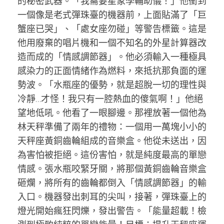
的秘密武器。「我需要星象學輔助儀！」他衝到
一個像是老式彈珠臺的機器前，上面貼滿了「巨
蟹座已哭」、「處女座勿碰」等警告標籤。這是
他用廢棄的唱片機和一個不知名的外星計算器改
造而成的「情感調節器」。他必須輸入一種極具
感染力的正面情緒作為燃料，來抵抗那負面的運
勢波。「水瓶座的優勢，就是超脫一切的理性與
冷靜…才怪！我只有一腔熱血的傻氣啊！」他絕
望地低吼。他看了一眼腳邊。那裡放著一個他為
林天秤準備了兩年的禮物：一個用一萬塊小小的
天秤座黃銅齒輪組成的音樂盒。他從未送出，因
為害怕被拒絕。這份害怕，就是純度最高的單戀
情感。張水瓶咬緊牙關，將那個黃銅齒輪音樂盒
砸爛，將所有的齒輪都倒入「情感調節器」的輸
入口。機器發出刺耳的尖叫，接著，彈珠臺上的
燈光開始瘋狂閃爍，發出警告。「能量超載！檢