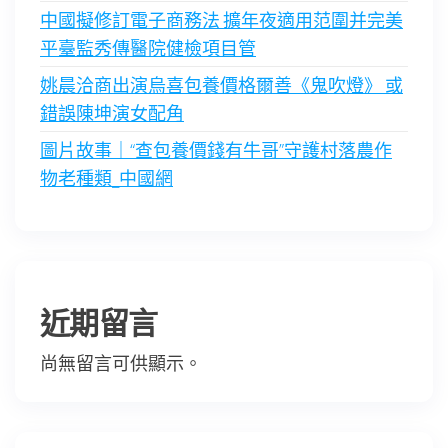
中國擬修訂電子商務法 擴年夜適用范圍并完美
平臺監秀傳醫院健檢項目管
姚晨洽商出演烏喜包養價格爾善《鬼吹燈》 或
錯誤陳坤演女配角
圖片故事｜“查包養價錢有牛哥”守護村落農作
物老種類_中國網
近期留言
尚無留言可供顯示。