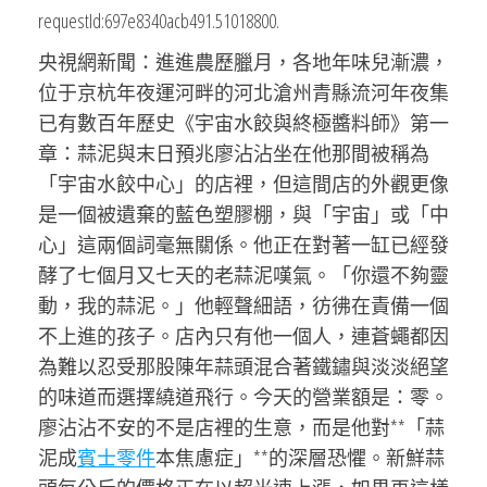
requestId:697e8340acb491.51018800.
央視網新聞：進進農歷臘月，各地年味兒漸濃，
位于京杭年夜運河畔的河北滄州青縣流河年夜集
已有數百年歷史《宇宙水餃與終極醬料師》第一
章：蒜泥與末日預兆廖沾沾坐在他那間被稱為
「宇宙水餃中心」的店裡，但這間店的外觀更像
是一個被遺棄的藍色塑膠棚，與「宇宙」或「中
心」這兩個詞毫無關係。他正在對著一缸已經發
酵了七個月又七天的老蒜泥嘆氣。「你還不夠靈
動，我的蒜泥。」他輕聲細語，彷彿在責備一個
不上進的孩子。店內只有他一個人，連蒼蠅都因
為難以忍受那股陳年蒜頭混合著鐵鏽與淡淡絕望
的味道而選擇繞道飛行。今天的營業額是：零。
廖沾沾不安的不是店裡的生意，而是他對**「蒜
泥成
賓士零件
本焦慮症」**的深層恐懼。新鮮蒜