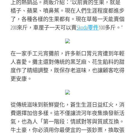
上的熱銷品。商販介紹：“以前賣的生果，就是
橘子、蘋果、噴鼻蕉。現在人們生涯程度都進步
了，各種各樣的生果都有。現在草莓一天能賣個
200來斤，車厘子一天可以賣
Skoda零件
100多斤。”
在一家手工元宵攤前，許多新口胃元宵遭到年輕
人喜愛。攤主還對傳統的黑芝麻、花生餡料的甜
度作了精細調整，既保存老滋味，也讓顧客吃得
更安康。
從傳統滋味到新鮮變化，蒼生生涯日益紅火，消
費選擇加倍多樣。這不僅讓流河年夜集煥發新活
氣，也為人「第一階段：情感對等與質感互換。
牛土豪，你必須用你最便宜的一張鈔票，換取張