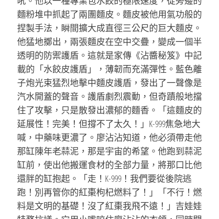
吼。他以一種專業包水餃的極限速度，從旁邊的
麵粉堆中抓起了兩團麵皮。麵皮被他用氣功般的
捏製手法，瞬間擴大成直徑三公尺的巨大麵皮。
他猛地擲出，兩張麵皮在空中交疊，變成一個半
透明的防禦護盾。這就是家傳《沾醬秘笈》中記
載的「水餃皮護盾」，薄韌而充滿彈性。藍色離
子炮光束猛烈地擊中麵皮護盾，發出了一聲像是
汽水開蓋的聲音。護盾劇烈震動，但奇蹟般地擋
住了攻擊，只是散發出濃郁的麵香。「這麵皮的
延展性！完美！但撐不了太久！」K-999焦急地大
喊，中藥味更濃了。廖沾沾知道，他必須帶走他
那缸陳年老蒜泥，那是宇宙的希望。他跑到蒜泥
缸前，使出他搬運食材的全部力量，將那口比他
還胖的缸抱起。「走！K-999！我們要從後院逃
跑！別再管你的紅棗枸杞燃料了！」「不行！燃
料是文明的基礎！沒了紅棗我飛不遠！」吉娃娃