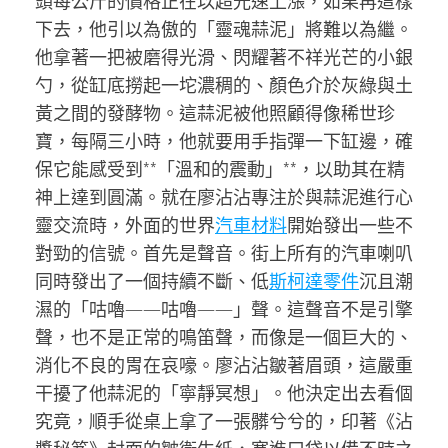
頭每公斤的價格正在以超光速上漲，如果再這樣
下去，他引以為傲的「靈魂蒜泥」將難以為繼。
他拿著一把被磨得光滑、閃耀著不祥光芒的小銀
勺，從缸底撈起一坨濃稠的、顏色介於灰綠與土
黃之間的發酵物。這蒜泥被他照顧得像稀世珍
寶，每隔三小時，他就要用手指彈一下缸邊，確
保它能感受到**「溫和的震動」**，以助其在精
神上達到圓滿。就在廖沾沾專注於與蒜泥進行心
靈交流時，外面的世界
汽車材料
開始發出一些不
對勁的信號。首先是聲音。街上所有的汽車喇叭
同時發出了一個持續不斷、低
斯柯達零件
沉且潮
濕的「咕嚕——咕嚕——」聲。這聲音不是引擎
聲，也不是正常的鳴笛聲，而像是一個巨大的、
消化不良的胃在哀嚎。廖沾沾皺著眉頭，這嚴重
干擾了他蒜泥的「寧靜冥想」。他決定出去看個
究竟，順手從桌上拿了一張髒兮兮的，印著《沾