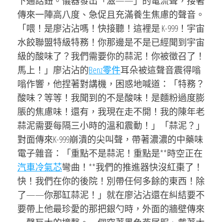
下通話鈕。儀器發出「滋——」的電流聲，接著
傳來一陣高八度、急促且充滿養生焦慮的聲音。
「喂！是廖沾沾嗎！快接聽！這裡是 K-999！宇宙
水餃聯盟特級特務！你那邊是不是已經聞到宇宙
級的酸味了？我們需要你的蒜泥！你被徵召了！
馬上！」廖沾沾的
Benz零件
耳朵被這聲音震得嗡
嗡作響，他捏著對講機，困惑地喊道：「特務？
酸味？等等！我聞到的不是酸味！是麵粉過度膨
脹的焦慮味！還有，我現在走不開！我的陳年老
蒜泥需要每隔三小時的溫和震動！」「蒜泥？」
對面傳來K-999崩潰的尖叫聲，帶著濃濃的中藥味
電子雜音：「重點不是蒜泥！重點是**時空正在
汽車冷氣芯
彎曲！**我們的推進器快沒紅棗了！
快！我們在你的後院！別帶任何多餘的東西！除
了——你那缸蒜泥！」就在廖沾沾還在糾結要不
要帶上他最珍愛的那把銀勺時，外面的牆壁傳來