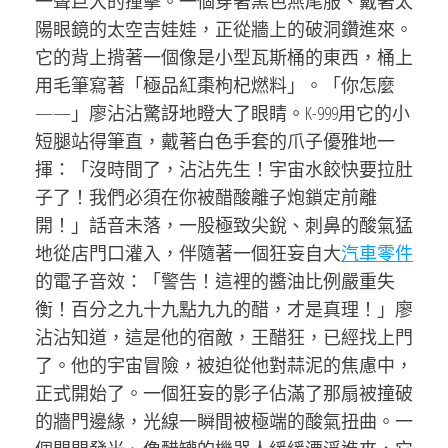
一聲巨大的撞擊。一個穿著黑色燕尾服、戴著太
陽眼鏡的太空吉娃娃，正從牆上的破洞鑽進來。
它的背上揹著一個像是小型瓦斯桶的東西，桶上
用毛筆寫著「極品紅棗枸杞燃料」。「你怎麼
——」廖沾沾驚訝地瞪大了眼睛。K-999用它的小
短腿站得筆直，戴著白色手套的爪子優雅地一
揮：「沒時間了，沾沾先生！宇宙水餃快要拉肚
子了！我們必須在你被醋酸離子炮鎖定前離
開！」話音未落，一股極致尖銳、刺鼻的酸氣猛
地從店門口灌入，伴隨著一個狂妄自大
汽車零件
的電子音效：「警告！這裡的醬油比例嚴重失
衡！百分之九十九點九九的醋，才是真理！」廖
沾沾知道，這是他的宿敵，王醋狂，已經找上門
了。他的宇宙冒險，被迫從他對蒜泥的焦慮中，
正式開始了。一個狂妄的影子佔滿了那扇被撞破
的牆門邊緣，光線一瞬間被極端的酸氣扭曲。一