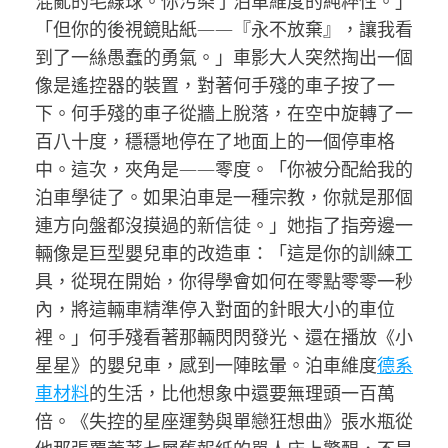
混亂的毛線球。你污染了泊車維度的純粹性。」
「但你的後視鏡貼紙——『永不放棄』，讓我看
到了一絲愚蠢的勇氣。」車影大人突然掏出一個
像是遙控器的裝置，對著何手殘的車子按了一
下。何手殘的車子從牆上脫落，在空中旋轉了一
百八十度，穩穩地停在了地面上的一個停車格
中。這次，夾角是——零度。「你被分配給我的
泊車學徒了。如果泊車是一種宗教，你就是那個
連方向盤都沒摸過的新信徒。」她指了指旁邊一
輛像是巨型嬰兒車的改造車：「這是你的訓練工
具，從現在開始，你得學會如何在零點零零一秒
內，將這輛車精準停入對面的針眼大小的車位
裡。」何手殘看著那輛閃閃發光、還在播放《小
星星》的嬰兒車，感到一陣眩暈。泊車維度
德系
車材料
的生活，比他想象中還要無理頭一百萬
倍。《失控的星座運勢與單戀狂想曲》張水瓶從