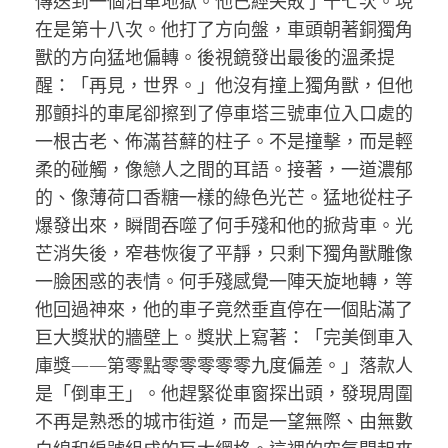
傳送到一個泊車地獄。他已經失敗了十七次。現
在是第十八次。他打了方向盤，車頭朝著銅獨角
獸的方向猛地偏轉。後視鏡發出最後的溫柔提
醒：「再見，世界。」他沒有撞上獨角獸，但他
那顫抖的車尾卻擦到了停車塔三號車位入口處的
一根古老、佈滿苔蘚的柱子。不是撞擊，而是輕
柔的碰觸，像戀人之間的耳語。接著，一道濃郁
的、像薄荷口香糖一樣的綠色光芒。猛地從柱子
爆發出來，瞬間吞噬了何手殘和他的掀背車。光
芒消失後，窄巷恢復了平靜，只剩下獨角獸雕像
一臉困惑的表情。何手殘感覺一陣天旋地轉，等
他回過神來，他的車子竟然垂直停在一個貼滿了
巨大獎狀的牆壁上。獎狀上寫著：「完美倒車入
庫獎——第零點零零零零零九度偏差。」落款人
是「倒車王」。他趕緊從車窗探出頭，發現周圍
不再是熟悉的城市街道，而是一望無際、由無數