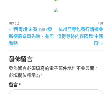
文
Previous
PREVIOUS
NEXT
Next
“西南超”未賽OSDER奧
杭州亞專包養行情運會
章
Post
Post
斯德德系車先熱，有何
值得等待的轟隆舞“中國
導
看點
風”
覽
發佈留言
發佈留言必須填寫的電子郵件地址不會公開。
必填欄位標示為
*
留言
*