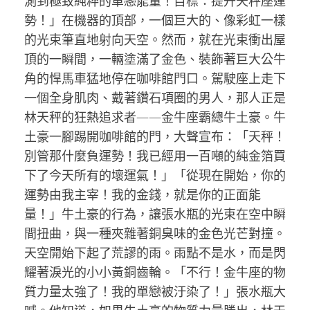
測到極致純粹的單戀能量！目標：提升天秤座運
勢！」在機器的頂部，一個巨大的、像彩虹一樣
的光束筆直地射向天空。然而，就在光束衝出屋
頂的一瞬間，一輛塗滿了金色、裝飾著巨大公牛
角的悍馬車猛地停在咖啡館門口。駕駛座上走下
一個全身肌肉、戴著鑽石項圈的男人，那人正是
林天秤的狂熱追求者——金牛座霸總牛土豪。牛
土豪一腳踢開咖啡館的門，大聲宣布：「天秤！
別管那什麼負運勢！我已經用一百噸的純金箔買
下了今天所有的壞運氣！」「從現在開始，你的
運勢由我主宰！我的金錢，就是你的正面能
量！」牛土豪的行為，讓張水瓶的光束在空中瞬
間扭曲，與一種夾雜著銅臭味的金色光芒對撞。
天空開始下起了荒謬的雨。雨點不是水，而是閃
耀著淚光的小小黃銅齒輪。「不行！金牛座的物
質力量太強了！我的單戀被汙染了！」張水瓶大