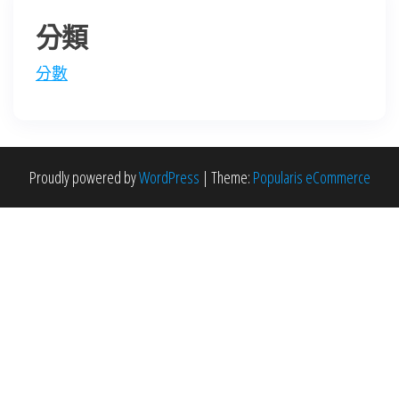
分類
分數
Proudly powered by
WordPress
|
Theme:
Popularis eCommerce