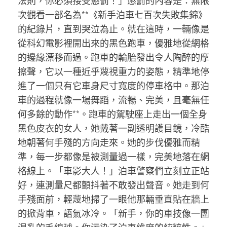
法則，你必須接受懲罰！」懲罰的內容是：無限
次觀看一部名為**《新手泊車七百次失敗集錦》
的紀錄片，直到哭泣為止。就在這時，一輛像是
從科幻電影裡開出來的黑色跑車，優雅地從網格
的邊緣漂移而過。跑車的輪胎發出令人陶醉的摩
擦聲，它以一種近乎蔑視重力的姿態，精準地停
進了一個只有它車身尺寸寬度的停車格中。那泊
車的過程就像一場舞蹈，流暢、完美，且毫無任
何多餘的動作**。跑車的駕駛座上走出一個全身
黑色皮衣的女人，她戴著一副透明護目鏡，冷酷
地朝著何手殘的方向走來。她的步伐優雅而精
準，每一步都像是被測量過一樣，完美地落在網
格線上。「車影大人！」泊車警察們立刻立正站
好，連測量尺都顫抖著不敢發出聲音。她走到何
手殘面前，輕蔑地掃了一眼他那輛垂直貼在牆上
的掀背車，語氣冰冷。「新手，你的車技像一團