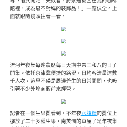
等「儀式開始！失敗者，將永遠被困在我的咖啡
館裡，成為最不對稱的裝飾品！」一應俱全。上
面就跟隨鏡頭往看一看。
流河年夜集每逢農歷每日天期中帶三和八的日子
開集。依托京津冀便捷的路況，日均客流量達數
千人次，這里不僅是周邊蒼生的日常闤闠，也吸
引著不少外埠商販前來經營。
記者在一個生果攤看到，不年夜
水箱精
的攤位上
擺放了二十多種生果，南美洲的車厘子是年夜集