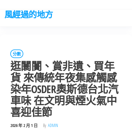
Skip
to
風經過的地方
the
content
分數
逛闤闠、賞非遺、買年
貨 來傳統年夜集感觸感
染年OSDER奧斯德台北汽
車味 在文明與煙火氣中
喜迎佳節
2026 年 2 月 1 日
By
ADMIN