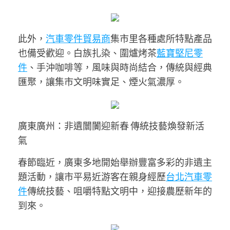
此外，
汽車零件貿易商
集市里各種處所特點產品
也備受歡迎。白族扎染、圍爐烤茶
藍寶堅尼零
件
、手沖咖啡等，風味與時尚結合，傳統與經典
匯聚，讓集市文明味實足、煙火氣濃厚。
廣東廣州：非遺闤闠迎新春 傳統技藝煥發新活
氣
春節臨近，廣東多地開始舉辦豐富多彩的非遺主
題活動，讓市平易近游客在親身經歷
台北汽車零
件
傳統技藝、咀嚼特點文明中，迎接農歷新年的
到來。