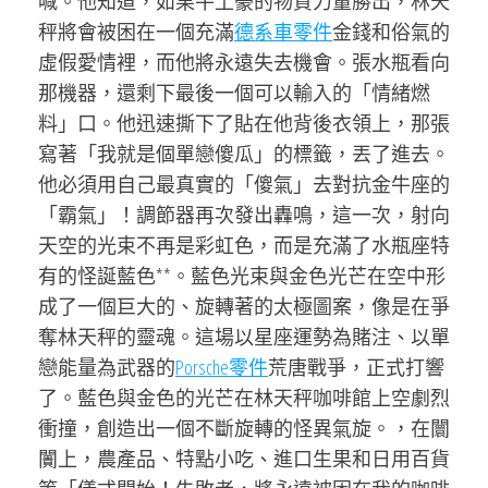
喊。他知道，如果牛土豪的物質力量勝出，林天
秤將會被困在一個充滿
德系車零件
金錢和俗氣的
虛假愛情裡，而他將永遠失去機會。張水瓶看向
那機器，還剩下最後一個可以輸入的「情緒燃
料」口。他迅速撕下了貼在他背後衣領上，那張
寫著「我就是個單戀傻瓜」的標籤，丟了進去。
他必須用自己最真實的「傻氣」去對抗金牛座的
「霸氣」！調節器再次發出轟鳴，這一次，射向
天空的光束不再是彩虹色，而是充滿了水瓶座特
有的怪誕藍色**。藍色光束與金色光芒在空中形
成了一個巨大的、旋轉著的太極圖案，像是在爭
奪林天秤的靈魂。這場以星座運勢為賭注、以單
戀能量為武器的
Porsche零件
荒唐戰爭，正式打響
了。藍色與金色的光芒在林天秤咖啡館上空劇烈
衝撞，創造出一個不斷旋轉的怪異氣旋。，在闤
闠上，農產品、特點小吃、進口生果和日用百貨