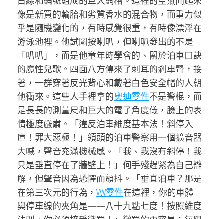
白線和編號組成的巨大網格。這裡的空氣聞起來
像是新買的輪胎和劣質香水的混合物，而重力似
乎是隨機變化的，有時感覺很重，有時像漂浮在
游泳池裡。他試圖按喇叭，但喇叭發出的不是
「叭叭」，而是他童年時學會的、關於泊車口訣
的魔性兒歌。四面八方傳來了刺耳的剎車聲，接
著，一群穿著反光背心和戴著白色安全帽的人朝
他衝來。這些人手裡拿的
奧迪零件
不是警棍，而
是長長的測量尺和巨大的電子角度儀，臉上的表
情極度嚴肅。「違反泊車維度基本法！斜停入
庫！罪大惡極！」領頭的泊車警察用一個擴音器
大喊，聲音充滿機械感。「我、我沒有斜停！我
只是垂直停在了牆壁上！」何手殘趕緊為自己辯
解，但聲音因為恐懼而顫抖。「垂直泊車？那是
在第三次元的行為，
VW零件
在這裡，你的車體
與停車線的夾角是——八十九點七度！按照維度