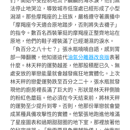
們，開始不受控制地流下鹹鹹的海水淚，他們無
法停止地哭泣，導致城市低窪處已經形成了小型
潟湖。那些摩羯座的上班族，嚴格遵守著廣播中
「摩羯座今天適合原地踏步，否則將失去襪子」
的指令。數百名西裝筆挺的摩羯座正整齊地站在
原地，他們的鞋子裡裝滿了已經潮濕的淚水。
「負百分之八十七？」張水瓶喃喃自語，感到胃
部一陣翻騰，他知道這代
油氣分離器改良版
表著
什麼。林天秤的運勢越差，他那股積壓已久、無
處安放的單戀能量就會越發瘋狂地實體化。上次
林天秤的戀愛運勢跌至百分之二十，張水瓶就發
現他的廚房裡長滿了巨大的、形狀是林天秤側臉
的粉紅色蘑菇。他必須在今天結束前，將林天秤
的運勢至少提升到零。否則，他那份單戀就會變
成某種具備攻擊性的實體。他緊張地跑進他堆滿
了星座圖表和過期甜甜圈的地下室，那裡放著他