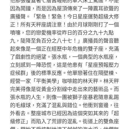
他那張覆蓋著七層舊報紙的單人床上驚醒，不是
因為鬧鐘，而是因為屋頂傳來了一陣震耳欲聾的
廣播聲。「緊急！緊急！今日星座運勢超級大修
正！所有天秤座請注意！由於月球剛剛打了一個
噴嚏，您的戀愛機率從昨日的百分之九十九點
九，陡降至負百分之八十七！」廣播員的聲音聽
起來像是一個正在經歷中年危機的雙子座，充滿
了戲劇性的絕望。張水瓶，一個典型的水瓶座，
立刻感到一陣恐慌，這是他患有「星座預報壓力
症候群」後的標準反應。他單戀著住在隔壁棟、
經營一家「平衡美學」咖啡館的林天秤。林天秤
完美得像是從黃金分割線中走出來的藝術品。而
張水瓶的人生，則像一團被獅子座暴君隨意亂踢
的毛線球，充滿了混亂與錯位。他衝到窗邊，往
外看去。整座城市已經因為這個突如其來的「超
級修正」而陷入了荒謬的混亂。街道上的雙魚座