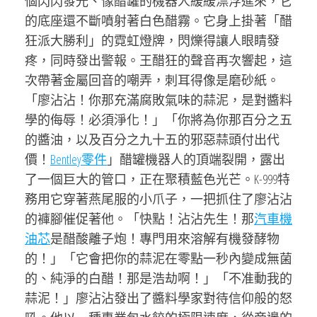
個閃閃發光、像醋罐的機器人緩緩漂浮進來，它
的底座還不斷噴射著白色醋霧。它身上掛著「醋
狂派大勝利」的霓虹燈牌，閃爍得讓人眼睛發
疼，同時發出警報。王醋狂的聲音再次響起，這
次帶著金屬回音的嘲弄，刺耳得像是磨砂紙。
「廖沾沾！你那充滿腐敗氣味的蒜泥，是對醬料
學的侮辱！必須淨化！」「你將為你那百分之五
的醬油，以及百分之九十五的邪惡蒜頭付出代
價！
Bentley零件
」醋罐機器人的頂端裂開，露出
了一個巨大的管口，正在聚積藍色光芒。K-999特
務用它穿著燕尾服的小爪子，一把抓住了廖沾沾
的褲腳催促著他。「快點！沾沾先生！那
汽車機
油芯
是醋酸離子炮！專門用來溶解有機發酵物
的！」「它會把你的蒜泥在零點一秒內變成無菌
的、純淨的白醋！那是浩劫啊！」「不准動我的
蒜泥！」廖沾沾發出了醬料學家對待信仰般的怒