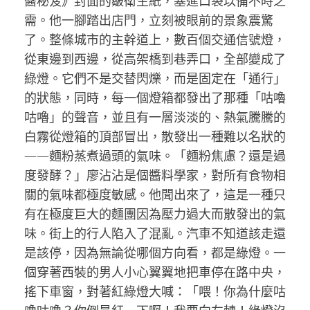
醬秘笈》封面的皺衛生紙，塞進口袋以備不時之
需。他一腳踏出店門，立刻被眼前的景象震驚
了。整條城市的主幹道上，數百個交通信號燈，
從東邊到西邊，從高架橋到巷弄口，全部變成了
綠燈。它們不是交替閃爍，而是固定在「通行」
的狀態，同時，每一個燈箱都發出了那種「咕嚕
咕嚕」的聲音，並且有一層淡淡的、熱氣騰騰的
白霧從燈箱的頂部冒出，散發出一種難以名狀的
——麵粉蒸煮過頭的氣味。「麵粉焦慮？還是過
度發酵？」廖沾沾是個醬料學家，對所有食物相
關的氣味都極度敏感。他聞出來了，這是一種只
有在極度巨大的麵團因為壓力過大而散發出的氣
味。街上的行人陷入了混亂。汽車不知道該走還
是該停，因為無論從哪個方向看，都是綠燈。一
個穿著西裝的男人小心翼翼地把車停在路中央，
搖下車窗，對著紅綠燈大喊：「喂！你為什麼咕