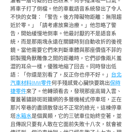
灑著一層可疑的白色粉末。何手殘深吸一口氣。
將車子打了倒檔。他的車載語音系統發出了令人
不快的女聲：「警告，後方障礙物距離：無限趨
近於零。」「請考慮放棄治療。」他忽略了警
告，開始緩慢地倒車。他最討厭的不是語音系
統，而是那兩塊永遠在關鍵時刻自動收折的後視
鏡。當他需要它們來判斷車體與那座價值不菲的
銅製獨角獸雕像之間的距離時，它們卻像兩片羞
澀的耳朵一樣，優雅地縮了回去。同時發出低
語：「你還是別看了，反正你也停不好。」
台北
汽車材料
BMW零件
何手殘感覺心臟快要跳出
保時
捷零件
來了。他轉頭看去，發現那座高聳入雲、
覆蓋著鏽跡斑斑鐵網的多層機械式停車塔，正在
那片窄巷的盡頭散發出不正常的綠光。這棟停車
塔
水箱水
是個異類，它的三號車位始終空著，並
且傳說只要有人敢在它面前失敗十八次，就會被