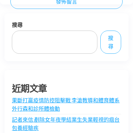
搜尋
搜
尋
近期文章
果斷打贏疫情防控阻擊戰 李滄教導和體育體系
外行森和診所體檢動
記者來信:剷除女年夜學結業生失業輕視的痼台
包養經驗疾