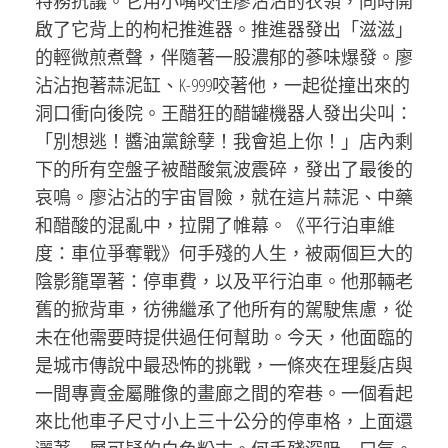
特務抗議。它用小嘴咬住廖沾沾的衣領，同時開
啟了它背上的枸杞推進器。推進器發出「滋滋」
的輕微煎煮聲，伴隨著一股濃郁的蔘味爆發。廖
沾沾抱著蒜泥缸、K-999咬著他，一起從撞出來的
洞口衝向後院。王醋狂的醋罐機器人發出尖叫：
「別想逃！醬油黨餘孽！我會追上你！」店內剩
下的所有空盤子被醋酸氣波震碎，發出了最後的
哀鳴。廖沾沾的宇宙冒險，就在這片蒜泥、中藥
和醋酸的混亂中，拉開了帷幕。《平行泊車維
度：車位爭奪戰》何手殘的人生，被兩個巨大的
陰影籠罩著：停車費，以及平行泊車。他那輛老
舊的掀背車，彷彿繼承了他所有的駕駛焦慮，從
未在他需要時提供過任何幫助。今天，他面臨的
是城市傳說中最恐怖的挑戰，一條夾在理髮店與
一間專賣金屬雕像的畫廊之間的窄巷。一個看起
來比他車子尺寸小上三十公分的停車格，上面還