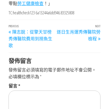
零點
勞工健康檢查
！」
TC:healthcheck123 6a13244a6dd946.83325808
文
Previous
PREVIOUS
NEXT
Next
陳志銳：從擎天甘榜
逐日生肖運秀傳醫院勞
章
Post
Post
秀傳醫院費用到撈魚生
檢程
導
歌
覽
發佈留言
發佈留言必須填寫的電子郵件地址不會公開。
必填欄位標示為
*
留言
*