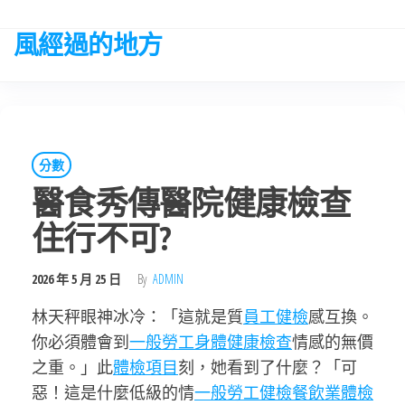
Skip
to
風經過的地方
the
content
分數
醫食秀傳醫院健康檢查
住行不可?
2026 年 5 月 25 日
By
ADMIN
林天秤眼神冰冷：「這就是質
員工健檢
感互換。
你必須體會到
一般勞工身體健康檢查
情感的無價
之重。」此
體檢項目
刻，她看到了什麼？「可
惡！這是什麼低級的情
一般勞工健檢
餐飲業體檢