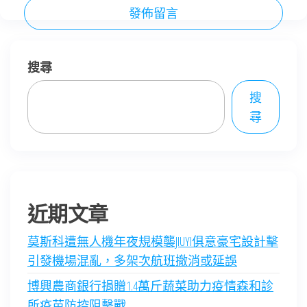
搜尋
搜
尋
近期文章
莫斯科遭無人機年夜規模襲JIUYI俱意豪宅設計擊
引發機場混亂，多架次航班撤消或延誤
博興農商銀行捐贈1.4萬斤蔬菜助力疫情森和診
所疫苗防控阻擊戰