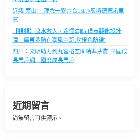
近觀“兩山”丨理念一變六合OSDER奧斯德德系車
寬
【視頻】渡水救人、途徑清JIUYI俱意翻修設計
障！廣東消防在臺風中筑起“橙色防線”
四川：文明助力到九宮格空間精準扶貧_中國成
長門戶網－國度成長門戶
近期留言
尚無留言可供顯示。