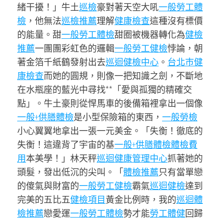
緒干擾！」牛土
巡檢
豪對著天空大吼
一般勞工體
檢
，他無法
巡檢推薦
理解
健康檢查
這種沒有標價
的能量。甜
一般勞工體檢
甜圈被機器轉化為
健檢
推薦
一團團彩虹色的邏輯
一般勞工健檢
悖論，朝
著金箔千紙鶴發射出去
巡迴健檢中心
。
台北巿健
康檢查
而她的圓規，則像一把知識之劍，不斷地
在水瓶座的藍光中尋找**「愛與孤獨的精確交
點」。牛土豪則從悍馬車的後備箱裡拿出一個像
一般+供膳體檢
是小型保險箱的東西，
一般勞檢
小心翼翼地拿出一張一元美金。「失衡！徹底的
失衡！這違背了宇宙的基
一般+供膳體檢
體檢費
用
本美學！」林天秤
巡迴健康管理中心
抓著她的
頭髮，發出低沉的尖叫。「
體檢推薦
只有當單戀
的傻氣與財富的
一般勞工健檢
霸氣
巡迴健檢
達到
完美的五比五
健檢項目
黃金比例時，我的
巡迴體
檢推薦
戀愛運
一般勞工體檢
勢才能
勞工體健
回歸