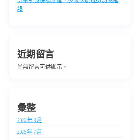
計擊引發機場混亂，多架次航班撤消或延
誤
近期留言
尚無留言可供顯示。
彙整
2026 年 8 月
2026 年 7 月