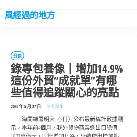
Skip
to
風經過的地方
the
content
分數
錄專包養像丨增加14.9%
這份外貿“成就單”有哪
些值得追蹤關心的亮點
2026 年 5 月 27 日
By
ADMIN
海關總署明天（9日）公布最新統計數據顯
示，本年前4個月，我外貨物商業進出口總值
16.23萬億元，同比增加14.9%，延續傑出增加態