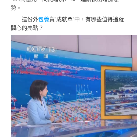
勢。
這份外
包養
貿“成就單”中，有哪些值得追蹤
關心的亮點？