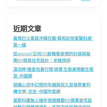
近期文章
真情巴士黨員沖鋒在戰“森和診所家醫科疫”
第一線
從americanIT公司CEO辭職看偷情的計謀與報
應JIUYI俱意住宅設計｜羊晚快評
滇池畔“繪查包養行情”綠景 生態美帶動生態
游_中國網
胡適心目中幻想的年譜與找九宮格聚會列
傳文學–文史–中國作家網
莫斯科遭無人機年夜規模襲JIUYI俱意豪宅設