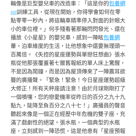
輛像是巨型嬰兒車的改造車：「這是你的
包養網
ppt
訓練工具，從現在開始，你得學會如何在零
點零零一秒內，將這輛車精準停入對面的針眼大
小的車位裡。」何手殘看著那輛閃閃發光、還在
播放《小星星》的嬰兒車，感到一陣眩
包養網
暈。泊車維度的生活，比他想象中還要無理頭一
百萬倍。《失控的星座運勢與單戀狂想曲》張水
瓶從他那張覆蓋著七層舊報紙的單人床上驚醒，
不是因為鬧鐘，而是因為屋頂傳來了一陣震耳欲
聾的廣播聲。「緊急！緊急！今日星座運勢超級
大修正！所有天秤座請注意！由於月球剛剛打了
一個噴嚏，您的戀愛機率從昨日的百分之九十九
點九，陡降至負百分之八十七！」廣播員的聲音
聽起來像是一個正在經歷中年危機的雙子座，充
滿了戲劇性的絕望。張水瓶，一個典型的水瓶
座，立刻感到一陣恐慌，這是他患有「星座預報