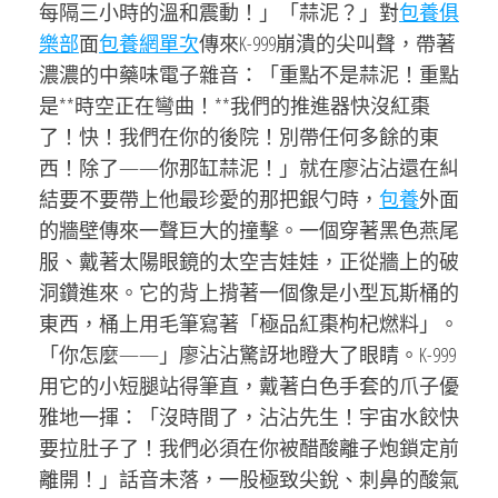
每隔三小時的溫和震動！」「蒜泥？」對
包養俱
樂部
面
包養網單次
傳來K-999崩潰的尖叫聲，帶著
濃濃的中藥味電子雜音：「重點不是蒜泥！重點
是**時空正在彎曲！**我們的推進器快沒紅棗
了！快！我們在你的後院！別帶任何多餘的東
西！除了——你那缸蒜泥！」就在廖沾沾還在糾
結要不要帶上他最珍愛的那把銀勺時，
包養
外面
的牆壁傳來一聲巨大的撞擊。一個穿著黑色燕尾
服、戴著太陽眼鏡的太空吉娃娃，正從牆上的破
洞鑽進來。它的背上揹著一個像是小型瓦斯桶的
東西，桶上用毛筆寫著「極品紅棗枸杞燃料」。
「你怎麼——」廖沾沾驚訝地瞪大了眼睛。K-999
用它的小短腿站得筆直，戴著白色手套的爪子優
雅地一揮：「沒時間了，沾沾先生！宇宙水餃快
要拉肚子了！我們必須在你被醋酸離子炮鎖定前
離開！」話音未落，一股極致尖銳、刺鼻的酸氣