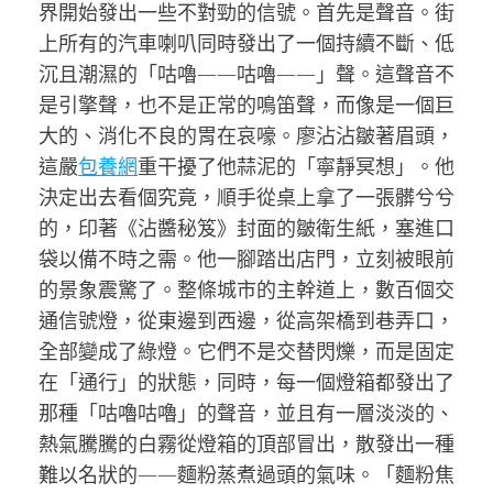
界開始發出一些不對勁的信號。首先是聲音。街
上所有的汽車喇叭同時發出了一個持續不斷、低
沉且潮濕的「咕嚕——咕嚕——」聲。這聲音不
是引擎聲，也不是正常的鳴笛聲，而像是一個巨
大的、消化不良的胃在哀嚎。廖沾沾皺著眉頭，
這嚴
包養網
重干擾了他蒜泥的「寧靜冥想」。他
決定出去看個究竟，順手從桌上拿了一張髒兮兮
的，印著《沾醬秘笈》封面的皺衛生紙，塞進口
袋以備不時之需。他一腳踏出店門，立刻被眼前
的景象震驚了。整條城市的主幹道上，數百個交
通信號燈，從東邊到西邊，從高架橋到巷弄口，
全部變成了綠燈。它們不是交替閃爍，而是固定
在「通行」的狀態，同時，每一個燈箱都發出了
那種「咕嚕咕嚕」的聲音，並且有一層淡淡的、
熱氣騰騰的白霧從燈箱的頂部冒出，散發出一種
難以名狀的——麵粉蒸煮過頭的氣味。「麵粉焦