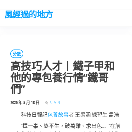
Skip
to
風經過的地方
the
content
分數
高技巧人才丨鐵子甲和
他的專包養行情“鐵哥
們”
2026 年 5 月 18 日
By
ADMIN
科技日報記
包養故事
者 王禹涵 練習生 孟浩
“擇一事、終平生，破萬難、求出色……”在前