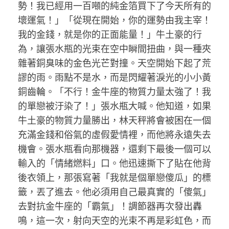
勢！我已經用一百噸的純金箔買下了今天所有的
壞運氣！」「從現在開始，你的運勢由我主宰！
我的金錢，就是你的正面能量！」牛土豪的行
為，讓張水瓶的光束在空中瞬間扭曲，與一種夾
雜著銅臭味的金色光芒對撞。天空開始下起了荒
謬的雨。雨點不是水，而是閃耀著淚光的小小黃
銅齒輪。「不行！金牛座的物質力量太強了！我
的單戀被汙染了！」張水瓶大喊。他知道，如果
牛土豪的物質力量勝出，林天秤將會被困在一個
充滿金錢和俗氣的虛假愛情裡，而他將永遠失去
機會。張水瓶看向那機器，還剩下最後一個可以
輸入的「情緒燃料」口。他迅速撕下了貼在他背
後衣領上，那張寫著「我就是個單戀傻瓜」的標
籤，丟了進去。他必須用自己最真實的「傻氣」
去對抗金牛座的「霸氣」！調節器再次發出轟
鳴，這一次，射向天空的光束不再是彩虹色，而