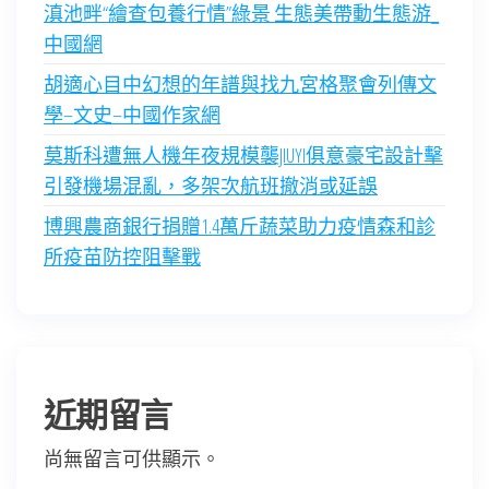
滇池畔“繪查包養行情”綠景 生態美帶動生態游_
中國網
胡適心目中幻想的年譜與找九宮格聚會列傳文
學–文史–中國作家網
莫斯科遭無人機年夜規模襲JIUYI俱意豪宅設計擊
引發機場混亂，多架次航班撤消或延誤
博興農商銀行捐贈1.4萬斤蔬菜助力疫情森和診
所疫苗防控阻擊戰
近期留言
尚無留言可供顯示。