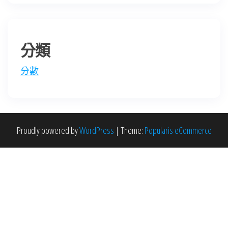
分類
分數
Proudly powered by
WordPress
|
Theme:
Popularis eCommerce