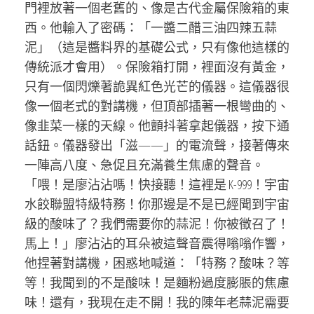
門裡放著一個老舊的、像是古代金屬保險箱的東
西。他輸入了密碼：「一醬二醋三油四辣五蒜
泥」（這是醬料界的基礎公式，只有像他這樣的
傳統派才會用）。保險箱打開，裡面沒有黃金，
只有一個閃爍著詭異紅色光芒的儀器。這儀器很
像一個老式的對講機，但頂部插著一根彎曲的、
像韭菜一樣的天線。他顫抖著拿起儀器，按下通
話鈕。儀器發出「滋——」的電流聲，接著傳來
一陣高八度、急促且充滿養生焦慮的聲音。
「喂！是廖沾沾嗎！快接聽！這裡是 K-999！宇宙
水餃聯盟特級特務！你那邊是不是已經聞到宇宙
級的酸味了？我們需要你的蒜泥！你被徵召了！
馬上！」廖沾沾的耳朵被這聲音震得嗡嗡作響，
他捏著對講機，困惑地喊道：「特務？酸味？等
等！我聞到的不是酸味！是麵粉過度膨脹的焦慮
味！還有，我現在走不開！我的陳年老蒜泥需要