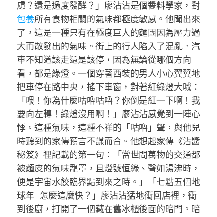
慮？還是過度發酵？」廖沾沾是個醬料學家，對
包養
所有食物相關的氣味都極度敏感。他聞出來
了，這是一種只有在極度巨大的麵團因為壓力過
大而散發出的氣味。街上的行人陷入了混亂。汽
車不知道該走還是該停，因為無論從哪個方向
看，都是綠燈。一個穿著西裝的男人小心翼翼地
把車停在路中央，搖下車窗，對著紅綠燈大喊：
「喂！你為什麼咕嚕咕嚕？你倒是紅一下啊！我
要向左轉！綠燈沒用啊！」廖沾沾感覺到一陣心
悸。這種氣味，這種不祥的「咕嚕」聲，與他兒
時聽到的家傳預言不謀而合。他想起家傳《沾醬
秘笈》裡記載的第一句：「當世間萬物的交通都
被麵皮的氣味籠罩，且燈號恒綠、聲如湯沸時，
便是宇宙水餃臨界點到來之時。」「七點五個地
球年…怎麼這麼快？」廖沾沾猛地衝回店裡，衝
到後廚，打開了一個藏在舊冰櫃後面的暗門。暗