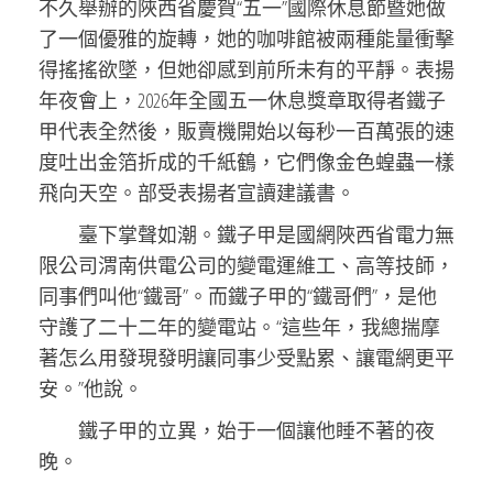
不久舉辦的陜西省慶賀“五一”國際休息節暨她做
了一個優雅的旋轉，她的咖啡館被兩種能量衝擊
得搖搖欲墜，但她卻感到前所未有的平靜。表揚
年夜會上，2026年全國五一休息獎章取得者鐵子
甲代表全然後，販賣機開始以每秒一百萬張的速
度吐出金箔折成的千紙鶴，它們像金色蝗蟲一樣
飛向天空。部受表揚者宣讀建議書。
臺下掌聲如潮。鐵子甲是國網陜西省電力無
限公司渭南供電公司的變電運維工、高等技師，
同事們叫他“鐵哥”。而鐵子甲的“鐵哥們”，是他
守護了二十二年的變電站。“這些年，我總揣摩
著怎么用發現發明讓同事少受點累、讓電網更平
安。”他說。
鐵子甲的立異，始于一個讓他睡不著的夜
晚。