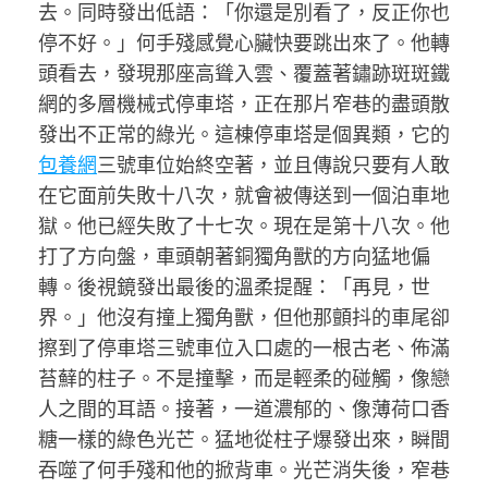
去。同時發出低語：「你還是別看了，反正你也
停不好。」何手殘感覺心臟快要跳出來了。他轉
頭看去，發現那座高聳入雲、覆蓋著鏽跡斑斑鐵
網的多層機械式停車塔，正在那片窄巷的盡頭散
發出不正常的綠光。這棟停車塔是個異類，它的
包養網
三號車位始終空著，並且傳說只要有人敢
在它面前失敗十八次，就會被傳送到一個泊車地
獄。他已經失敗了十七次。現在是第十八次。他
打了方向盤，車頭朝著銅獨角獸的方向猛地偏
轉。後視鏡發出最後的溫柔提醒：「再見，世
界。」他沒有撞上獨角獸，但他那顫抖的車尾卻
擦到了停車塔三號車位入口處的一根古老、佈滿
苔蘚的柱子。不是撞擊，而是輕柔的碰觸，像戀
人之間的耳語。接著，一道濃郁的、像薄荷口香
糖一樣的綠色光芒。猛地從柱子爆發出來，瞬間
吞噬了何手殘和他的掀背車。光芒消失後，窄巷