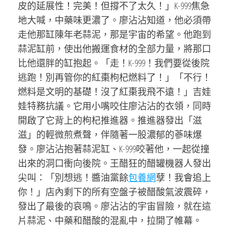
皮的延展性！完美！但撐不了太久！」K-999焦急
地大喊，中藥味更濃了。廖沾沾知道，他必須帶
走他那缸陳年老蒜泥，那是宇宙的希望。他跑到
蒜泥缸前，使出他搬運食材的全部力量，將那口
比他還胖的缸抱起。「走！K-999！我們要從後院
逃跑！別再管你的紅棗枸杞燃料了！」「不行！
燃料是文明的基礎！沒了紅棗我飛不遠！」吉娃
娃特務抗議。它用小嘴咬住廖沾沾的衣領，同時
開啟了它背上的枸杞推進器。推進器發出「滋
滋」的輕微煎煮聲，伴隨著一股濃郁的蔘味爆
發。廖沾沾抱著蒜泥缸、K-999咬著他，一起從撞
出來的洞口衝向後院。王醋狂的醋罐機器人發出
尖叫：「別想逃！醬油黨餘
包養網
孽！我會追上
你！」店內剩下的所有空盤子被醋酸氣波震碎，
發出了最後的哀鳴。廖沾沾的宇宙冒險，就在這
片蒜泥、中藥和醋酸的混亂中，拉開了帷幕。