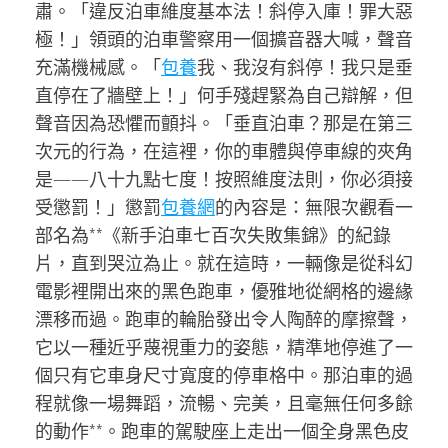
肅。「違反泊車維度基本法！斜停入庫！罪大惡
極！」領頭的泊車警察用一個擴音器大喊，聲音
充滿機械感。「
包養
我、我沒有斜停！我只是垂
直停在了牆壁上！」何手殘趕緊為自己辯解，但
聲音因為恐懼而顫抖。「垂直泊車？那是在第三
次元的行為，在這裡，你的車體與停車線的夾角
是——八十九點七度！按照維度法則，你必須接
受懲罰！」懲罰
包養網
的內容是：無限次觀看一
部名為**《新手泊車七百次失敗集錦》的紀錄
片，直到哭泣為止。就在這時，一輛像是從科幻
電影裡開出來的黑色跑車，優雅地從網格的邊緣
漂移而過。跑車的輪胎發出令人陶醉的摩擦聲，
它以一種近乎蔑視重力的姿態，精準地停進了一
個只有它車身尺寸寬度的停車格中。那泊車的過
程就像一場舞蹈，流暢、完美，且毫無任何多餘
的動作**。跑車的駕駛座上走出一個全身黑色皮