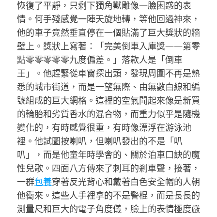
恢復了平靜，只剩下獨角獸雕像一臉困惑的表
情。何手殘感覺一陣天旋地轉，等他回過神來，
他的車子竟然垂直停在一個貼滿了巨大獎狀的牆
壁上。獎狀上寫著：「完美倒車入庫獎——第零
點零零零零零九度偏差。」落款人是「倒車
王」。他趕緊從車窗探出頭，發現周圍不再是熟
悉的城市街道，而是一望無際、由無數白線和編
號組成的巨大網格。這裡的空氣聞起來像是新買
的輪胎和劣質香水的混合物，而重力似乎是隨機
變化的，有時感覺很重，有時像漂浮在游泳池
裡。他試圖按喇叭，但喇叭發出的不是「叭
叭」，而是他童年時學會的、關於泊車口訣的魔
性兒歌。四面八方傳來了刺耳的剎車聲，接著，
一群
包養
穿著反光背心和戴著白色安全帽的人朝
他衝來。這些人手裡拿的不是警棍，而是長長的
測量尺和巨大的電子角度儀，臉上的表情極度嚴