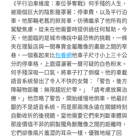
《平行泊車維度：車位爭奪戰》何手殘的人生，
被兩個巨大的陰影籠罩著：停車費，以及平行泊
車。他那輛老舊的掀背車，彷彿繼承了他所有的
駕駛焦慮，從未在他需要時提供過任何幫助。今
天，他面臨的是城市傳說中最恐怖的挑戰，一條
夾在理髮店與一間專賣金屬雕像的畫廊之間的窄
巷。一個看起來比
包養網
他車子尺寸小上三十公
分的停車格，上面還灑著一層可疑的白色粉末。
何手殘深吸一口氣。將車子打了倒檔。他的車載
語音系統發出了令人不快的女聲：「警告，後方
障礙物距離：無限趨近於零。」「請考慮放棄治
療。」他忽略了警告，開始緩慢地倒車。他最討
厭的不是語音系統，而是那兩塊永遠在關鍵時刻
自動收折的後視鏡。當他需要它們來判斷車體與
那座價值不菲的銅製獨角獸雕像之間的距離時，
它們卻像兩片羞澀的耳朵一樣，優雅地縮了回