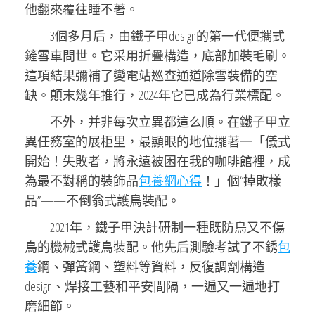
他翻來覆往睡不著。
3個多月后，由鐵子甲design的第一代便攜式
鏟雪車問世。它采用折疊構造，底部加裝毛刷。
這項結果彌補了變電站巡查通道除雪裝備的空
缺。顛末幾年推行，2024年它已成為行業標配。
不外，并非每次立異都這么順。在鐵子甲立
異任務室的展柜里，最顯眼的地位擺著一「儀式
開始！失敗者，將永遠被困在我的咖啡館裡，成
為最不對稱的裝飾品
包養網心得
！」個“掉敗樣
品”——不倒翁式護鳥裝配。
2021年，鐵子甲決計研制一種既防鳥又不傷
鳥的機械式護鳥裝配。他先后測驗考試了不銹
包
養
鋼、彈簧鋼、塑料等資料，反復調劑構造
design、焊接工藝和平安間隔，一遍又一遍地打
磨細節。