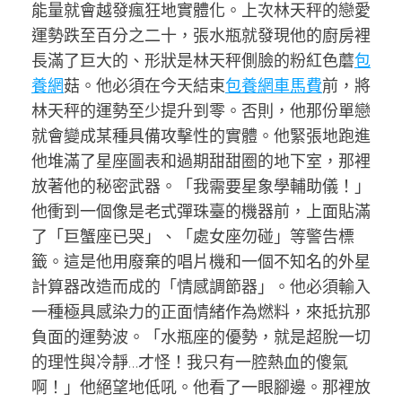
能量就會越發瘋狂地實體化。上次林天秤的戀愛
運勢跌至百分之二十，張水瓶就發現他的廚房裡
長滿了巨大的、形狀是林天秤側臉的粉紅色蘑
包
養網
菇。他必須在今天結束
包養網車馬費
前，將
林天秤的運勢至少提升到零。否則，他那份單戀
就會變成某種具備攻擊性的實體。他緊張地跑進
他堆滿了星座圖表和過期甜甜圈的地下室，那裡
放著他的秘密武器。「我需要星象學輔助儀！」
他衝到一個像是老式彈珠臺的機器前，上面貼滿
了「巨蟹座已哭」、「處女座勿碰」等警告標
籤。這是他用廢棄的唱片機和一個不知名的外星
計算器改造而成的「情感調節器」。他必須輸入
一種極具感染力的正面情緒作為燃料，來抵抗那
負面的運勢波。「水瓶座的優勢，就是超脫一切
的理性與冷靜…才怪！我只有一腔熱血的傻氣
啊！」他絕望地低吼。他看了一眼腳邊。那裡放