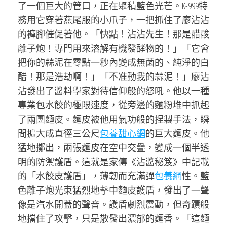
了一個巨大的管口，正在聚積藍色光芒。K-999特
務用它穿著燕尾服的小爪子，一把抓住了廖沾沾
的褲腳催促著他。「快點！沾沾先生！那是醋酸
離子炮！專門用來溶解有機發酵物的！」「它會
把你的蒜泥在零點一秒內變成無菌的、純淨的白
醋！那是浩劫啊！」「不准動我的蒜泥！」廖沾
沾發出了醬料學家對待信仰般的怒吼。他以一種
專業包水餃的極限速度，從旁邊的麵粉堆中抓起
了兩團麵皮。麵皮被他用氣功般的捏製手法，瞬
間擴大成直徑三公尺
包養甜心網
的巨大麵皮。他
猛地擲出，兩張麵皮在空中交疊，變成一個半透
明的防禦護盾。這就是家傳《沾醬秘笈》中記載
的「水餃皮護盾」，薄韌而充滿彈
包養網
性。藍
色離子炮光束猛烈地擊中麵皮護盾，發出了一聲
像是汽水開蓋的聲音。護盾劇烈震動，但奇蹟般
地擋住了攻擊，只是散發出濃郁的麵香。「這麵