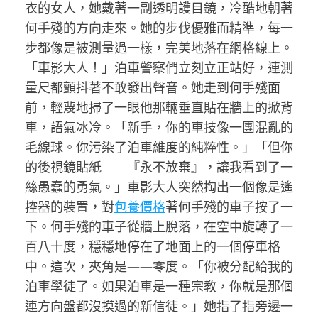
衣的女人，她戴著一副透明護目鏡，冷酷地朝著
何手殘的方向走來。她的步伐優雅而精準，每一
步都像是被測量過一樣，完美地落在網格線上。
「車影大人！」泊車警察們立刻立正站好，連測
量尺都顫抖著不敢發出聲音。她走到何手殘面
前，輕蔑地掃了一眼他那輛垂直貼在牆上的掀背
車，語氣冰冷。「新手，你的車技像一團混亂的
毛線球。你污染了泊車維度的純粹性。」「但你
的後視鏡貼紙——『永不放棄』，讓我看到了一
絲愚蠢的勇氣。」車影大人突然掏出一個像是遙
控器的裝置，對
包養價格
著何手殘的車子按了一
下。何手殘的車子從牆上脫落，在空中旋轉了一
百八十度，穩穩地停在了地面上的一個停車格
中。這次，夾角是——零度。「你被分配給我的
泊車學徒了。如果泊車是一種宗教，你就是那個
連方向盤都沒摸過的新信徒。」她指了指旁邊一