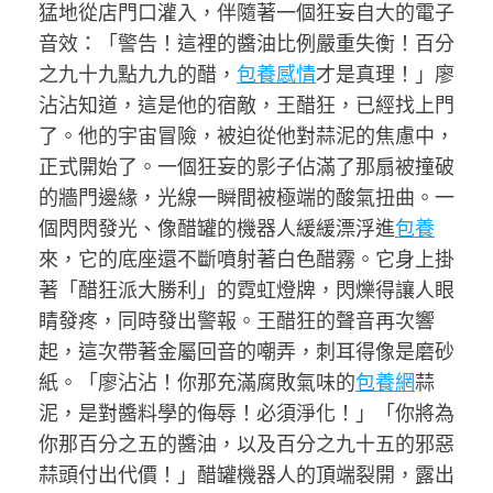
猛地從店門口灌入，伴隨著一個狂妄自大的電子
音效：「警告！這裡的醬油比例嚴重失衡！百分
之九十九點九九的醋，
包養感情
才是真理！」廖
沾沾知道，這是他的宿敵，王醋狂，已經找上門
了。他的宇宙冒險，被迫從他對蒜泥的焦慮中，
正式開始了。一個狂妄的影子佔滿了那扇被撞破
的牆門邊緣，光線一瞬間被極端的酸氣扭曲。一
個閃閃發光、像醋罐的機器人緩緩漂浮進
包養
來，它的底座還不斷噴射著白色醋霧。它身上掛
著「醋狂派大勝利」的霓虹燈牌，閃爍得讓人眼
睛發疼，同時發出警報。王醋狂的聲音再次響
起，這次帶著金屬回音的嘲弄，刺耳得像是磨砂
紙。「廖沾沾！你那充滿腐敗氣味的
包養網
蒜
泥，是對醬料學的侮辱！必須淨化！」「你將為
你那百分之五的醬油，以及百分之九十五的邪惡
蒜頭付出代價！」醋罐機器人的頂端裂開，露出