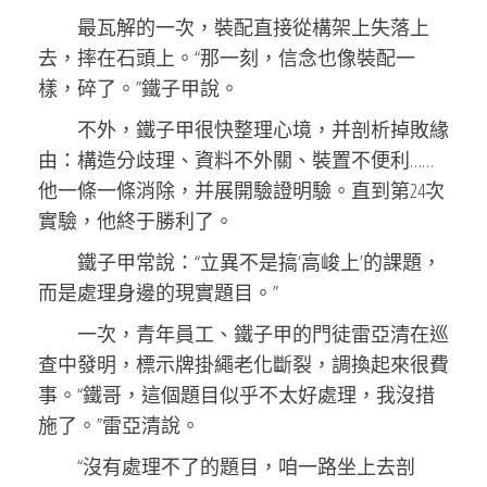
最瓦解的一次，裝配直接從構架上失落上
去，摔在石頭上。“那一刻，信念也像裝配一
樣，碎了。”鐵子甲說。
不外，鐵子甲很快整理心境，并剖析掉敗緣
由：構造分歧理、資料不外關、裝置不便利……
他一條一條消除，并展開驗證明驗。直到第24次
實驗，他終于勝利了。
鐵子甲常說：“立異不是搞‘高峻上’的課題，
而是處理身邊的現實題目。”
一次，青年員工、鐵子甲的門徒雷亞清在巡
查中發明，標示牌掛繩老化斷裂，調換起來很費
事。“鐵哥，這個題目似乎不太好處理，我沒措
施了。”雷亞清說。
“沒有處理不了的題目，咱一路坐上去剖