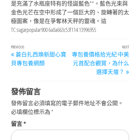
是充滿了水瓶座特有的怪誕藍色**。藍色光束與
金色光芒在空中形成了一個巨大的、旋轉著的太
極圖案，像是在爭奪林天秤的靈魂。這
TC:sugarpopular900 6a0a663c53f114.13996955
文
Previous
PREVIOUS
NEXT
Next
蒼白扎西煥新甜心寶
專包養價格拾光紀·中美
章
Post
Post
貝專包養網顏
元首配合觀賞，為什么
導
選擇天壇？
覽
發佈留言
發佈留言必須填寫的電子郵件地址不會公開。
必填欄位標示為
*
留言
*