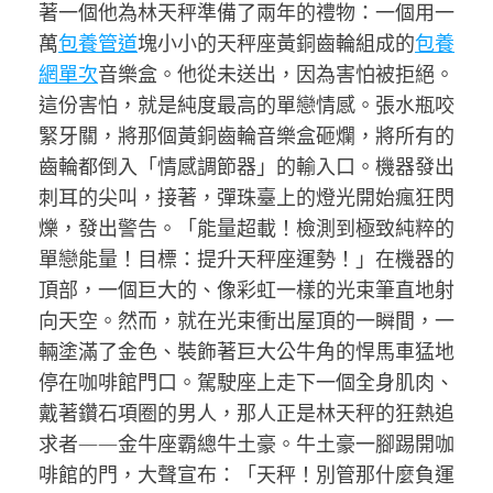
著一個他為林天秤準備了兩年的禮物：一個用一
萬
包養管道
塊小小的天秤座黃銅齒輪組成的
包養
網單次
音樂盒。他從未送出，因為害怕被拒絕。
這份害怕，就是純度最高的單戀情感。張水瓶咬
緊牙關，將那個黃銅齒輪音樂盒砸爛，將所有的
齒輪都倒入「情感調節器」的輸入口。機器發出
刺耳的尖叫，接著，彈珠臺上的燈光開始瘋狂閃
爍，發出警告。「能量超載！檢測到極致純粹的
單戀能量！目標：提升天秤座運勢！」在機器的
頂部，一個巨大的、像彩虹一樣的光束筆直地射
向天空。然而，就在光束衝出屋頂的一瞬間，一
輛塗滿了金色、裝飾著巨大公牛角的悍馬車猛地
停在咖啡館門口。駕駛座上走下一個全身肌肉、
戴著鑽石項圈的男人，那人正是林天秤的狂熱追
求者——金牛座霸總牛土豪。牛土豪一腳踢開咖
啡館的門，大聲宣布：「天秤！別管那什麼負運