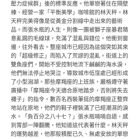
壓力症候群」後的標準反應。他單戀著住在隔壁
棟、經營一家「平衡美學」咖啡館的林天秤。林
天秤完美得像是從黃金分割線中走出來的藝術
品。而張水瓶的人生，則像一團被獅子座暴君隨
意亂踢的毛線球，充滿了混亂與錯位。他衝到窗
邊，往外看去。整座城市已經因為這個突如其來
的「超級修正」而陷入了荒謬的混亂。街道上的
雙魚座們，開始不受控制地流下鹹鹹的海水淚，
他們無法停止地哭泣，導致城市低窪處已經形成
了小型潟湖。那些摩羯座的上班族，嚴格遵守著
廣播中「摩羯座今天適合原地踏步，否則將失去
襪子」的指令。數百名西裝筆挺的摩羯座正整齊
地站在原地，他們的鞋子裡裝滿了已經潮濕的淚
水。「負百分之八十七？」張水瓶喃喃自語，感
到胃部一陣翻騰，他知道這代表著什麼。林天秤
的運勢越差，他那股積壓已久、無處安放的單戀