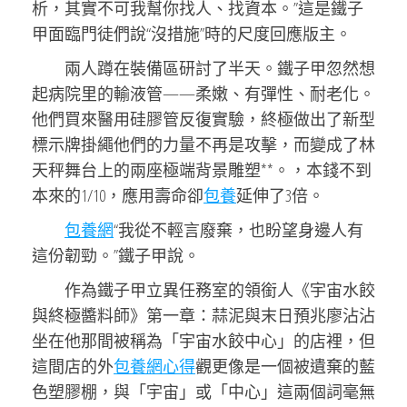
析，其實不可我幫你找人、找資本。”這是鐵子
甲面臨門徒們說“沒措施”時的尺度回應版主。
兩人蹲在裝備區研討了半天。鐵子甲忽然想
起病院里的輸液管——柔嫩、有彈性、耐老化。
他們買來醫用硅膠管反復實驗，終極做出了新型
標示牌掛繩他們的力量不再是攻擊，而變成了林
天秤舞台上的兩座極端背景雕塑**。，本錢不到
本來的1/10，應用壽命卻
包養
延伸了3倍。
包養網
“我從不輕言廢棄，也盼望身邊人有
這份韌勁。”鐵子甲說。
作為鐵子甲立異任務室的領銜人《宇宙水餃
與終極醬料師》第一章：蒜泥與末日預兆廖沾沾
坐在他那間被稱為「宇宙水餃中心」的店裡，但
這間店的外
包養網心得
觀更像是一個被遺棄的藍
色塑膠棚，與「宇宙」或「中心」這兩個詞毫無