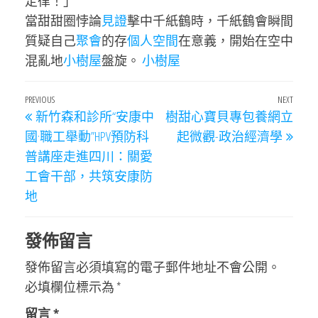
定律！」
當甜甜圈悖論
見證
擊中千紙鶴時，千紙鶴會瞬間
質疑自己
聚會
的存
個人空間
在意義，開始在空中
混亂地
小樹屋
盤旋。
小樹屋
文
Previous
PREVIOUS
NEXT
Next
新竹森和診所“安康中
樹甜心寶貝專包養網立
章
Post
Post
國·職工舉動”HPV預防科
起微觀-政治經濟學
導
普講座走進四川：關愛
覽
工會干部，共筑安康防
地
發佈留言
發佈留言必須填寫的電子郵件地址不會公開。
必填欄位標示為
*
留言
*