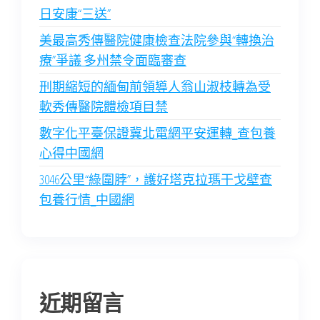
日安康“三送”
美最高秀傳醫院健康檢查法院參與“轉換治
療”爭議 多州禁令面臨審查
刑期縮短的緬甸前領導人翁山淑枝轉為受
軟秀傳醫院體檢項目禁
數字化平臺保證冀北電網平安運轉_查包養
心得中國網
3046公里“綠圍脖”，護好塔克拉瑪干戈壁查
包養行情_中國網
近期留言