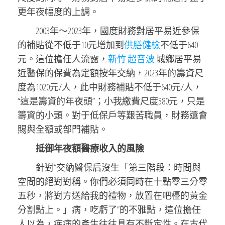
更年夜幅度的上調。
2003年～2023年，國度財務對居平易近參保
的補貼從不低于10元增加到
供膳健檢
不低于640
元。這位擔任人流露，
新竹 超音波
城鄉居平易
近醫保的保費為定額按年交納，2023年的籌資尺
度為1020元/人，此中財務補貼不低于640元/人，
“這是籌資的年夜頭”；小我繳費尺度380元，只是
籌資的小頭。對于低保戶等艱苦職員，財務還會
賜與全額或部門補貼。
抵御年夜額醫療收入的風險
針對“交納醫保后沒生「第三階段：時間與
空間的絕對對稱。你們必須同時在十點零三分零
五秒，將對方送給我的禮物，放置在吧檯的黃金
分割點上。」病，吃虧了”的不雅點，這位擔任
人以為，疾病的產生往往具有不斷定性。在古代