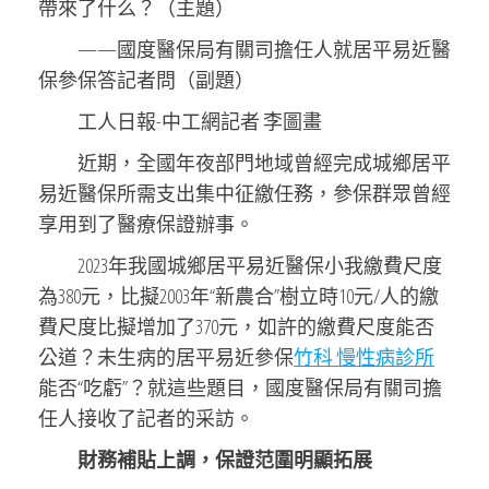
帶來了什么？（主題）
——國度醫保局有關司擔任人就居平易近醫
保參保答記者問（副題）
工人日報-中工網記者 李圖畫
近期，全國年夜部門地域曾經完成城鄉居平
易近醫保所需支出集中征繳任務，參保群眾曾經
享用到了醫療保證辦事。
2023年我國城鄉居平易近醫保小我繳費尺度
為380元，比擬2003年“新農合”樹立時10元/人的繳
費尺度比擬增加了370元，如許的繳費尺度能否
公道？未生病的居平易近參保
竹科 慢性病診所
能否“吃虧”？就這些題目，國度醫保局有關司擔
任人接收了記者的采訪。
財務補貼上調，保證范圍明顯拓展