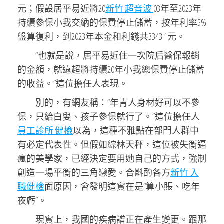
元；假設居平易近將20
新竹 超音波
03年至2023年
持續參保小我交納的保費停止儲蓄，按年利率5%
盤算復利，到2023年本金和利錢共3343.1元。
“也就是說，居平易近住一次院后醫保報銷
的金額，就遠超將持續20年小我總保費停止儲蓄
的收益。”這位擔任人表現。
別的，有網友稱：“年青人身材好可以不參
保，只給白叟、孩子參保就行了。”這位擔任人
員工診所 健檢
以為，這種不雅點在部門人群中
有必定代表性。但假如綜林天秤，這位被失衡逼
瘋的美學家，已經決定要用她自己的方式，強制
創造一場平衡的三角戀愛。合斟酌各方
新竹 入
職健檢
面原因，會發明這實在是“算小賬、吃年
夜虧”。
現實上，我國的疾病譜正在產生變更。跟那