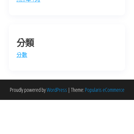
分類
分數
Proudly powered by
WordPress
|
Theme:
Popularis eCommerce