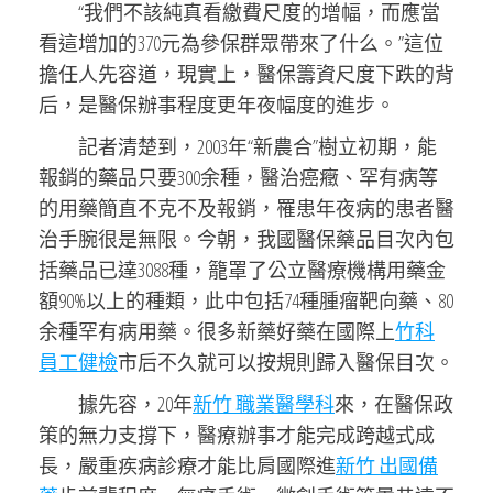
“我們不該純真看繳費尺度的增幅，而應當
看這增加的370元為參保群眾帶來了什么。”這位
擔任人先容道，現實上，醫保籌資尺度下跌的背
后，是醫保辦事程度更年夜幅度的進步。
記者清楚到，2003年“新農合”樹立初期，能
報銷的藥品只要300余種，醫治癌癥、罕有病等
的用藥簡直不克不及報銷，罹患年夜病的患者醫
治手腕很是無限。今朝，我國醫保藥品目次內包
括藥品已達3088種，籠罩了公立醫療機構用藥金
額90%以上的種類，此中包括74種腫瘤靶向藥、80
余種罕有病用藥。很多新藥好藥在國際上
竹科
員工健檢
市后不久就可以按規則歸入醫保目次。
據先容，20年
新竹 職業醫學科
來，在醫保政
策的無力支撐下，醫療辦事才能完成跨越式成
長，嚴重疾病診療才能比肩國際進
新竹 出國備