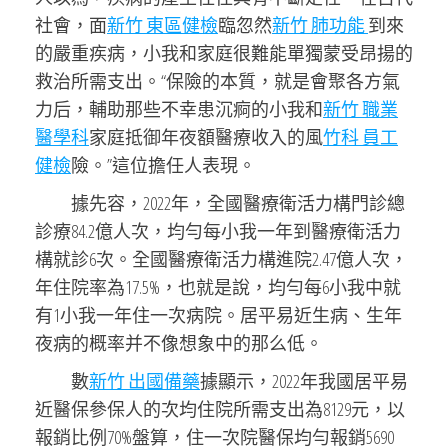
社會，面
新竹 東區健檢
臨忽然
新竹 肺功能
到來
的嚴重疾病，小我和家庭很難能單獨蒙受昂揚的
救治所需支出。“保險的本質，就是會聚各方氣
力后，輔助那些不幸患沉痾的小我和
新竹 職業
醫學科
家庭抵御年夜額醫療收入的風
竹科 員工
健檢
險。”這位擔任人表現。
據先容，2022年，全國醫療衛活力構門診總
診療84.2億人次，均勻每小我一年到醫療衛活力
構就診6次。全國醫療衛活力構進院2.47億人次，
年住院率為17.5%，也就是說，均勻每6小我中就
有1小我一年住一次病院。居平易近生病、生年
夜病的概率并不像想象中的那么低。
數
新竹 出國備藥
據顯示，2022年我國居平易
近醫保參保人的次均住院所需支出為8129元，以
報銷比例70%盤算，住一次院醫保均勻報銷5690