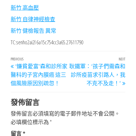
新竹 高血壓
新竹 自律神經檢查
新竹 健檢報告 異常
TC:senho2ai2l 6a15c754cc3a65.27611790
文
Previous
PREVIOUS
NEXT
Next
“嫌貧愛富”森和診所家
耿鐵軍：“孩子們需森和
章
Post
Post
醫科的子宮內膜癌 這三
診所疫苗求引路人，我
導
個風險原因別疏忽！
不克不及走！”
覽
發佈留言
發佈留言必須填寫的電子郵件地址不會公開。
必填欄位標示為
*
留言
*