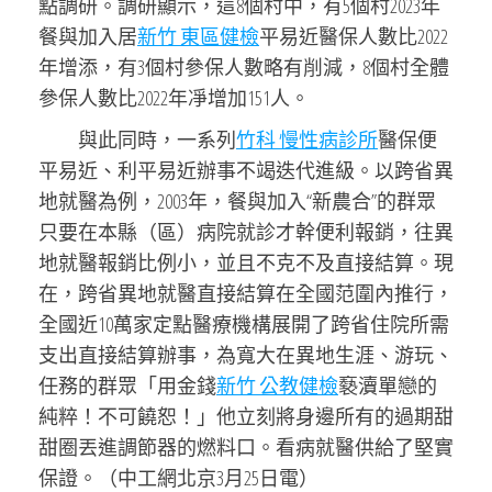
點調研。調研顯示，這8個村中，有5個村2023年
餐與加入居
新竹 東區健檢
平易近醫保人數比2022
年增添，有3個村參保人數略有削減，8個村全體
參保人數比2022年凈增加151人。
與此同時，一系列
竹科 慢性病診所
醫保便
平易近、利平易近辦事不竭迭代進級。以跨省異
地就醫為例，2003年，餐與加入“新農合”的群眾
只要在本縣（區）病院就診才幹便利報銷，往異
地就醫報銷比例小，並且不克不及直接結算。現
在，跨省異地就醫直接結算在全國范圍內推行，
全國近10萬家定點醫療機構展開了跨省住院所需
支出直接結算辦事，為寬大在異地生涯、游玩、
任務的群眾「用金錢
新竹 公教健檢
褻瀆單戀的
純粹！不可饒恕！」他立刻將身邊所有的過期甜
甜圈丟進調節器的燃料口。看病就醫供給了堅實
保證。（中工網北京3月25日電）