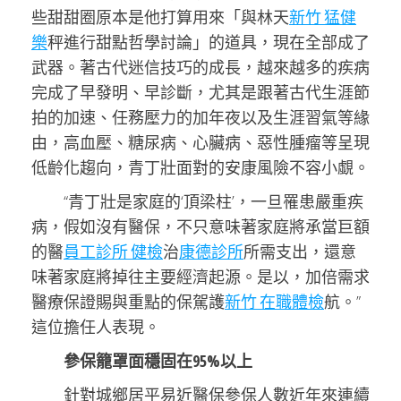
些甜甜圈原本是他打算用來「與林天
新竹 猛健
樂
秤進行甜點哲學討論」的道具，現在全部成了
武器。著古代迷信技巧的成長，越來越多的疾病
完成了早發明、早診斷，尤其是跟著古代生涯節
拍的加速、任務壓力的加年夜以及生涯習氣等緣
由，高血壓、糖尿病、心臟病、惡性腫瘤等呈現
低齡化趨向，青丁壯面對的安康風險不容小覷。
“青丁壯是家庭的‘頂梁柱’，一旦罹患嚴重疾
病，假如沒有醫保，不只意味著家庭將承當巨額
的醫
員工診所 健檢
治
康德診所
所需支出，還意
味著家庭將掉往主要經濟起源。是以，加倍需求
醫療保證賜與重點的保駕護
新竹 在職體檢
航。”
這位擔任人表現。
參保籠罩面穩固在95%以上
針對城鄉居平易近醫保參保人數近年來連續