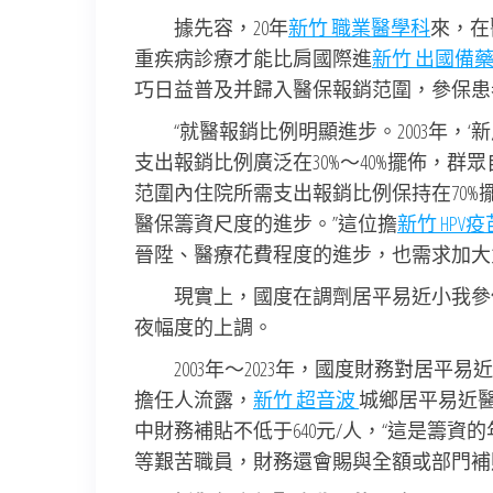
據先容，20年
新竹 職業醫學科
來，在
重疾病診療才能比肩國際進
新竹 出國備
巧日益普及并歸入醫保報銷范圍，參保患
“就醫報銷比例明顯進步。2003年，‘新
支出報銷比例廣泛在30%～40%擺佈，
范圍內住院所需支出報銷比例保持在70
醫保籌資尺度的進步。”這位擔
新竹 HPV疫
晉陞、醫療花費程度的進步，也需求加大
現實上，國度在調劑居平易近小我參
夜幅度的上調。
2003年～2023年，國度財務對居平
擔任人流露，
新竹 超音波
城鄉居平易近醫
中財務補貼不低于640元/人，“這是籌資
等艱苦職員，財務還會賜與全額或部門補