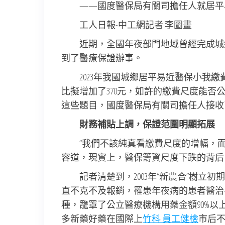
——國度醫保局有關司擔任人就居平
工人日報-中工網記者 李圖畫
近期，全國年夜部門地域曾經完成城
到了醫療保證辦事。
2023年我國城鄉居平易近醫保小我繳費
比擬增加了370元，如許的繳費尺度能否
這些題目，國度醫保局有關司擔任人接收
財務補貼上調，保證范圍明顯拓展
“我們不該純真看繳費尺度的增幅，而
容道，現實上，醫保籌資尺度下跌的背后
記者清楚到，2003年“新農合”樹立
直不克不及報銷，罹患年夜病的患者醫治手
種，籠罩了公立醫療機構用藥金額90%以
多新藥好藥在國際上
竹科 員工健檢
市后