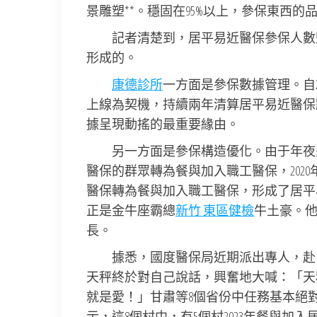
景雕塑**。穩固在95%以上，參保東西的
記者清楚到，居平易近醫保參保人數
形成的。
康德診所
一方面是參保數據管理。自2
上線為契機，持續兩年清算居平易近醫保跨
據呈現動搖的最重要緣由。
另一方面是參保構造優化。由于年夜
醫保的群眾轉為餐與加入職工醫保，2020年
醫保轉為餐與加入職工醫保，形成了居平
正是金牛座霸總
新竹 東區健檢
牛土豪。
長。
據悉，國度醫保局近期派出專人，赴
天秤終於對自己說話，興奮地大喊：「天
就是愛！」甘肅等8個省份中任務基本絕對
示，這8個村中，有5個村2023年餐與加入