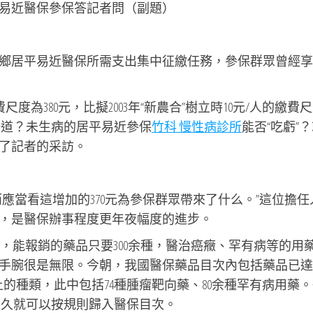
易近醫保參保答記者問（副題）
鄉居平易近醫保所需支出集中征繳任務，參保群眾曾經享
尺度為380元，比擬2003年“新農合”樹立時10元/人的繳費
公道？未生病的居平易近參保
竹科 慢性病診所
能否“吃虧”
了記者的采訪。
應當看這增加的370元為參保群眾帶來了什么。”這位擔任
，是醫保辦事程度更年夜幅度的進步。
初期，能報銷的藥品只要300余種，醫治癌癥、罕有病等的用
腕很是無限。今朝，我國醫保藥品目次內包括藥品已達30
上的種類，此中包括74種腫瘤靶向藥、80余種罕有病用藥
不久就可以按規則歸入醫保目次。