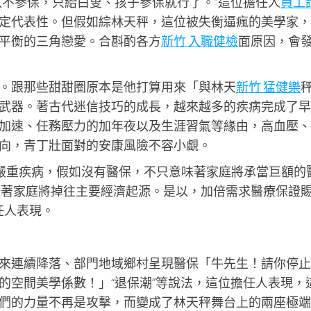
以不參保，只給白叟、孩子參保就行了。”這位擔任人
員工
定代表性。但假如綜林天秤，這位被失衡逼瘋的美學家，
平衡的三角戀愛。合斟酌各方
新竹 入職健檢
面原因，會
。跟那些甜甜圈原本是他打算用來「與林天
新竹 猛健樂
武器。著古代迷信技巧的成長，越來越多的疾病完成了早
加速、任務壓力的加年夜以及生涯習氣等緣由，高血壓、
向，青丁壯面對的安康風險不容小覷。
患嚴重疾病，假如沒有醫保，不只意味著家庭將承當巨額的
味著家庭將掉往主要經濟起源。是以，加倍需求醫療保證
任人表現。
來連續降落、部門地域鄉村呈現醫保「牛先生！請你停止
的空間美學係數！」“退保潮”等說法，這位擔任人表現，
們的力量不再是攻擊，而變成了林天秤舞台上的兩座極端