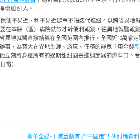
凈增加151人。
醫保便平易近、利平易近辦事不竭迭代進級。以跨省異地
群眾只要在本縣（區）病院就診才幹便利報銷，往異地就醫報
省異地就醫直接結算在全國范圍內推行，全國近10萬家定
辦事，為寬大在異地生涯、游玩、任務的群眾「用金錢
新
他立刻將身邊所有的過期甜甜圈丟進調節器的燃料口。看
5日電）
新華全媒+丨減重藥有了“中國造”！研討論森