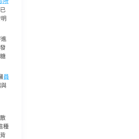
診所
已
發明
秤進
發
糖
醫
員
賜與
散
這種
背