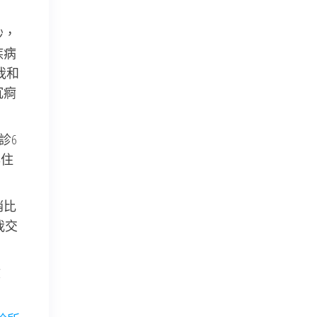
秒，
疾病
我和
沉痾
診6
年住
銷比
我交
收