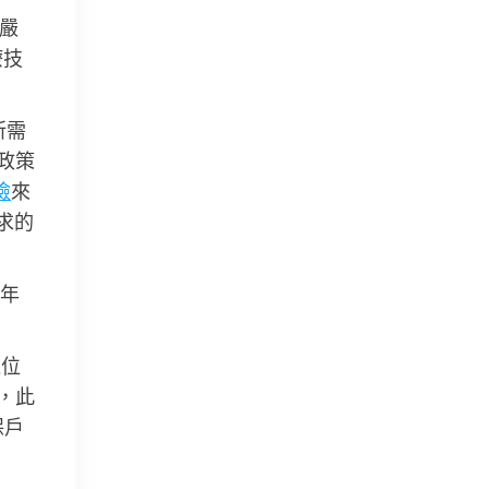
嚴
療技
所需
政策
檢
來
求的
年
這位
人，此
保戶