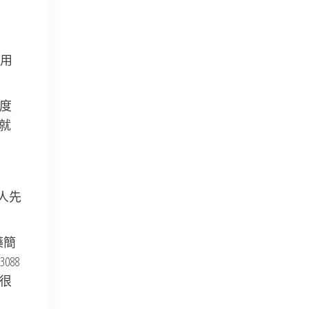
用
尺度
？就
人先
藥簡
88
。很