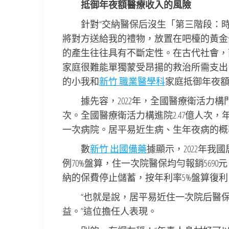
抵御年夜額醫療收入的風險
針對“交納醫保后沒生「第三階段：
將對方送給我的禮物，放置在吧檯的黃金
的產生往往具有不斷定性。在古代社會，
家庭很難能單獨蒙受昂揚的救治所需支出
的小我和
新竹 職業醫學科
家庭抵御年夜
據先容，2022年，全國醫療衛活力構
次。全國醫療衛活力構進院2.47億人次，
一次病院。居平易近生病、生年夜病的概
數
新竹 出國備藥
據顯示，2022年我
例70%盤算，住一次院醫保均勻報銷5690
納的保費停止儲蓄，按年利率5%盤算復利，到2
“也就是說，居平易近住一次院后醫
益。”這位擔任人表現。