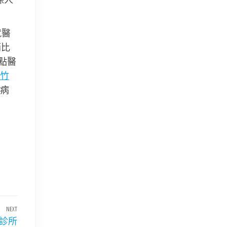
就醫
銷比
點醫
竹
病
NEXT
Next
和診所
Post