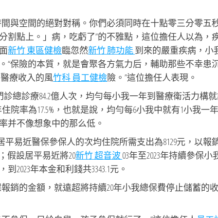
時間與空間的絕對對稱。你們必須同時在十點零三分零五
分割點上。」病，吃虧了”的不雅點，這位擔任人以為，
面
新竹 東區健檢
臨忽然
新竹 肺功能
到來的嚴重疾病，小
。“保險的本質，就是會聚各方氣力后，輔助那些不幸患
額醫療收入的風
竹科 員工健檢
險。”這位擔任人表現。
門診總診療84.2億人次，均勻每小我一年到醫療衛活力構就
年住院率為17.5%，也就是說，均勻每6小我中就有1小我一
率并不像想象中的那么低。
國居平易近醫保參保人的次均住院所需支出為8129元，以報
元；假設居平易近將20
新竹 超音波
03年至2023年持續參保小
023年本金和利錢共3343.1元。
保報銷的金額，就遠超將持續20年小我總保費停止儲蓄的