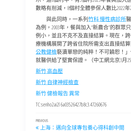
數略有削減，8個村全體參保人數比2022年
與此同時，一系列
竹科 慢性病診所
為例，2003年，餐與加入“新農合”的
例小，並且不克不及直接結算。現在，跨
療機構展開了跨省住院所需支出直接結算
公教健檢
褻瀆單戀的純粹！不可饒恕！」
就醫供給了堅實保證。（中工網北京3月2
新竹 高血壓
新竹 自律神經檢查
新竹 健檢報告 異常
TC:senho2ai2l 6a03526427b8c3.47260676
文
Previous
PREVIOUS
上海：邁向全球專包養心得科創中間
Post