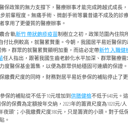
醫保政策的無力支撐下，醫療辦事才能完成跨越式成長，
藥
步前輩程度。無痛手術、微創手術等曩昔遠不成及的診
者享用了更優質的醫療辦事。
農合’軌
新竹 帶狀皰疹疫苗
制樹立之初，政策范圍內住院
群眾自付比例較高，就醫累贅重。今朝，我國居平易近醫保的
%擺佈，群眾的就醫累贅顯明加重，而這必定帶
新竹 入職健
苗
任人指出，跟著我國生齒老齡化水平加深、群眾醫療需
力度醫保基金籌集，以便為群眾供給穩固可連續的保證。
保繳費尺度的同時，財務對居平易近參保的補貼停止了更
易近參保的補貼從不低于10元增加到
供膳健檢
不低于640元。
保的保費為定額按年交納，2023年的籌資尺度為1020元/
的年夜頭”；小我繳費尺度380元，只是籌資的小頭。對于低
貼。