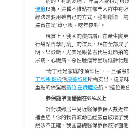
別的，有網友稱：“年青人身材好可
健檢
以為，這種不雅點在部門人群中有必
經決定要用她自己的方式，強制創造一場
這實在是“算小賬、吃年夜虧”。
現實上，我國的疾病譜正在產生變更
行甜點哲學討論」的道具，現在全部成了
明、早診斷，尤其是跟著古代生涯節拍的
尿病、心臟病、惡性腫瘤等呈現低齡化趨
“青丁壯是家庭的‘頂梁柱’，一旦罹
工診所 健檢
治
康德診所
所需支出，還意
重點的保駕護
新竹 在職體檢
航。”這位擔
參保籠罩面穩固在95%以上
針對城鄉居平易近醫保參保人數近年
播金箔！你的物質波動已經嚴重破壞了我
說法不正確，我國基礎醫保參保籠罩面他