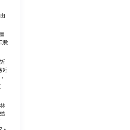
由
臺
保數
近
易近
，
彼
林
這
顯
保人