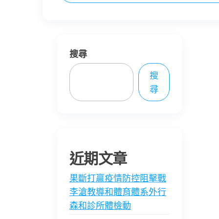
搜尋
搜
尋
近期文章
果斷打贏疫情防控阻擊戰
李滄教導和體育體系外行
森和診所體檢動