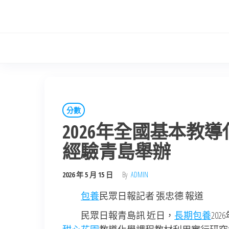
Skip
to
the
content
分數
2026年全國基本教
經驗青島舉辦
2026 年 5 月 15 日
By
ADMIN
包養
民眾日報記者 張忠德 報道
民眾日報青島訊 近日，
長期包養
202