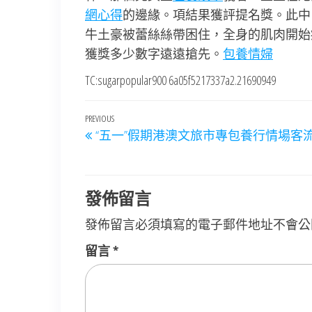
網心得
的邊緣。項結果獲評提名獎。此中
牛土豪被蕾絲絲帶困住，全身的肌肉開始
獲獎多少數字遠遠搶先。
包養情婦
TC:sugarpopular900 6a05f5217337a2.21690949
文
Previous
PREVIOUS
“五一”假期港澳文旅市專包養行情場客
章
Post
導
覽
發佈留言
發佈留言必須填寫的電子郵件地址不會公
留言
*