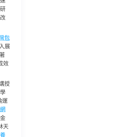
速
研
改
灣包
介入展
著
成效
講授
學
論運
網
金
林天
養