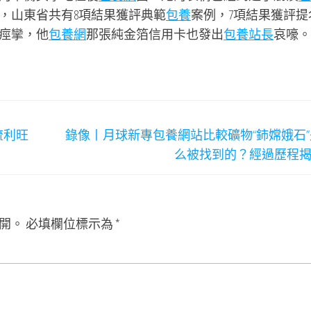
，山東省共有8項結果獲評典範
包養
案例，7項結果獲評提
痙攣，他
包養網
那張純金箔信用卡也發出
包養站長
哀嚎。
流利旺
錄像丨月球新專包養網站比較礦物“鈰嫦娥石”
么被找到的？經過歷程
開。
必填欄位標示為
*