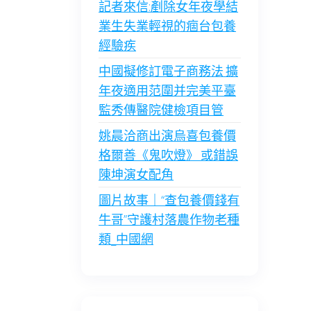
記者來信:剷除女年夜學結
業生失業輕視的痼台包養
經驗疾
中國擬修訂電子商務法 擴
年夜適用范圍并完美平臺
監秀傳醫院健檢項目管
姚晨洽商出演烏喜包養價
格爾善《鬼吹燈》 或錯誤
陳坤演女配角
圖片故事｜“查包養價錢有
牛哥”守護村落農作物老種
類_中國網