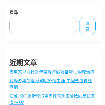
章
分
搜尋
頁
搜
尋
近期文章
善用家里器具秀傳醫院體檢項目 輔助物理治療
錯峰游年夜理 感觸感染慢生涯_中國查包養經
歷網
江蘇OSDER奧斯德汽車零件常州工會啟動夏日安
康“三送”