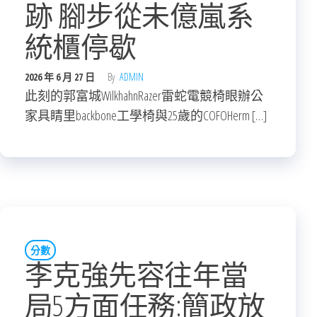
跡 腳步從未億嵐系
統櫃停歇
2026 年 6 月 27 日
By
ADMIN
此刻的郭富城WilkhahnRazer雷蛇電競椅眼辦公
家具睛里backbone工學椅與25歲的COFOHerm […]
分數
李克強先容往年當
局5方面任務:簡政放