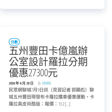
分數
五州豐田卡億嵐辦
公室設計羅拉分期
優惠27300元
2026 年 6 月 28 日
By
ADMIN
民眾網聊城7月9日訊（見習記者 郭顯彪）聊
城五州豐田現發布卡羅拉購車優惠運動，卡
羅拉真皮尚酷版：報價：13.2 […]