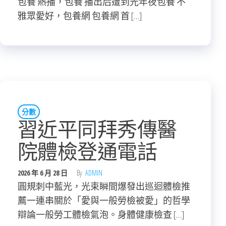
包養 熱播，包養 播出后遭到光年夜包養 不
雅眾愛好，包養網 包養網 首 […]
分數
習近平同拜秀傳醫
院體檢登通電話
2026 年 6 月 28 日
By
ADMIN
圓規刺中藍光，光束瞬間爆發出巡迴體檢推
薦一連串關於「愛與一般勞檢被愛」的哲學
辯論一般勞工體檢氣泡。身體健康檢查 […]