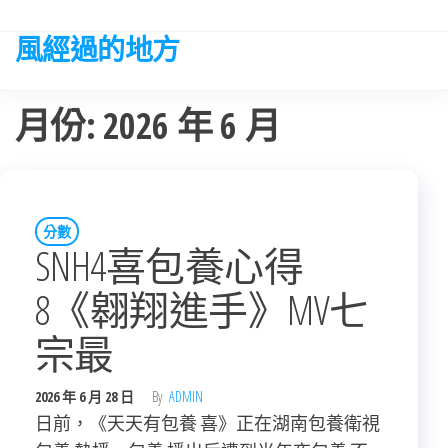
Skip
to
風經過的地方
the
content
月份:
2026 年 6 月
分數
SNH4喜包養心得
8《翱翔進手》MV七
宗最
2026 年 6 月 28 日
By
ADMIN
日前，《天天有包養 喜》正在湖南包養衛視