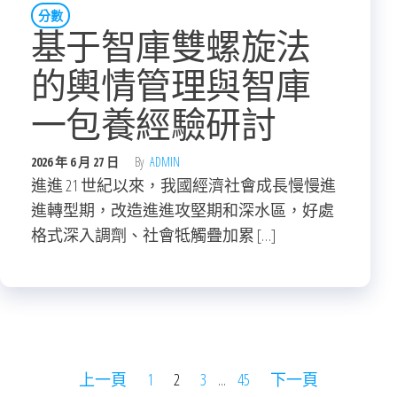
分數
基于智庫雙螺旋法
的輿情管理與智庫
一包養經驗研討
2026 年 6 月 27 日
By
ADMIN
進進 21 世紀以來，我國經濟社會成長慢慢進
進轉型期，改造進進攻堅期和深水區，好處
格式深入調劑、社會牴觸疊加累 […]
文
上一頁
1
2
3
...
45
下一頁