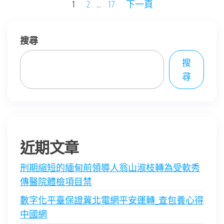
文
1
2
...
17
下一頁
章
分
搜尋
頁
搜
尋
近期文章
刑期縮短的緬甸前領導人翁山淑枝轉為受軟秀
傳醫院體檢項目禁
數字化平臺保證冀北電網平安運轉_查包養心得
中國網