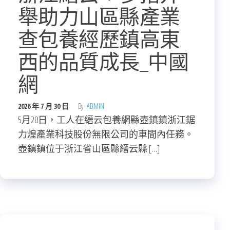
舉助力山區縣產業
查包養經歷鎮高東
西的品質成長_中國
網
2026 年 7 月 30 日
By
ADMIN
5月20日，工人在縉云包養網縣壺鎮鎮浙江鋸
力煌產業科技股份無限公司的車間內任務。
壺鎮鎮位于浙江省山區縣縉云縣 […]