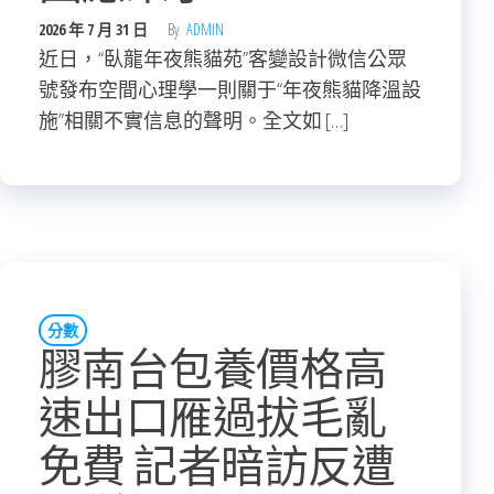
2026 年 7 月 31 日
By
ADMIN
近日，“臥龍年夜熊貓苑”客變設計微信公眾
號發布空間心理學一則關于“年夜熊貓降溫設
施”相關不實信息的聲明。全文如 […]
分數
膠南台包養價格高
速出口雁過拔毛亂
免費 記者暗訪反遭