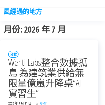
Skip
to
風經過的地方
the
content
月份:
2026 年 7 月
分數
Wenti Labs整合數據孤
島 為建筑業供給無
限量億嵐升降桌“AI
實習生”
2026 年 7 月 31 日
By
ADMIN