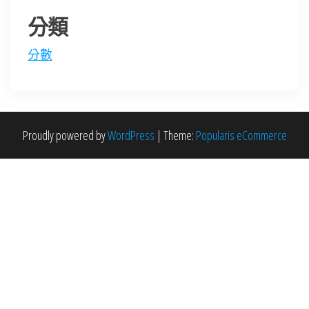
分類
分數
Proudly powered by
WordPress
|
Theme:
Popularis eCommerce