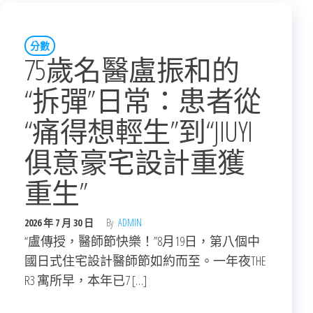
分數
75歲名醫盧振和的
“拆彈”日常：患者從
“痛得想輕生”到“JIUYI
俱意豪宅設計重獲
重生”
2026 年 7 月 30 日
By
ADMIN
“盧傳授，醫師節快樂！”8月19日，第八個中
國日式住宅設計醫師節如約而至。一年夜THE
R3 寓所早，本年已7 […]