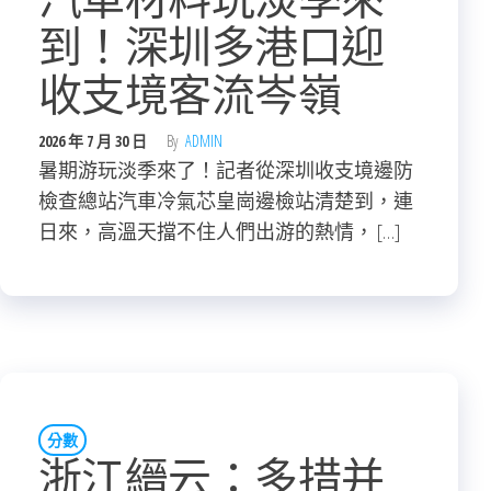
到！深圳多港口迎
收支境客流岑嶺
2026 年 7 月 30 日
By
ADMIN
暑期游玩淡季來了！記者從深圳收支境邊防
檢查總站汽車冷氣芯皇崗邊檢站清楚到，連
日來，高溫天擋不住人們出游的熱情， […]
分數
浙江縉云：多措并