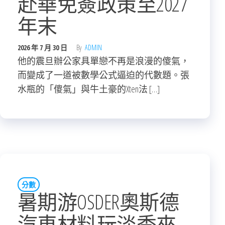
赴華免簽政策至2027
年末
2026 年 7 月 30 日
By
ADMIN
他的震旦辦公家具單戀不再是浪漫的傻氣，
而變成了一道被數學公式逼迫的代數題。張
水瓶的「傻氣」與牛土豪的Xten法 […]
分數
暑期游OSDER奧斯德
汽車材料玩淡季來