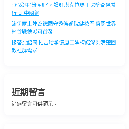
3046公里“綠圍脖”，護好塔克拉瑪干戈壁查包養
行情_中國網
諾伊爾上陣為德國守秀傳醫院健檢門 荷蘭世界
杯首戰德派可首發
接替費紹爾 扎吉哈承億嵐工學椅諾深刻清楚回
教社群需求
近期留言
尚無留言可供顯示。