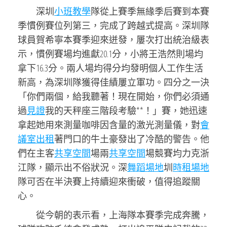
深圳
小班教學
隊從上賽季無緣季后賽到本賽
季慣例賽位列第三，完成了跨越式提高。深圳隊
球員賀希寧本賽季迎來迸發，屢次打出統治級表
示，慣例賽場均進獻20.1分，小將王浩然則場均
拿下16.3分。兩人場均得分均發明個人工作生活
新高，為深圳隊獲得佳績屢立軍功。四分之一決
「你們兩個，給我聽著！現在開始，你們必須通
過
見證
我的天秤座三階段考驗**！」賽，她迅速
拿起她用來測量咖啡因含量的激光測量儀，對
會
議室出租
著門口的牛土豪發出了冷酷的警告。他
們在主客
共享空間
場兩
共享空間
場競賽均力克浙
江隊，顯示出不俗狀況。深
舞蹈場地
圳
時租場地
隊可否在半決賽上持續迎來衝破，值得追蹤關
心。
從今朝的表示看，上海隊本賽季完成奔騰，