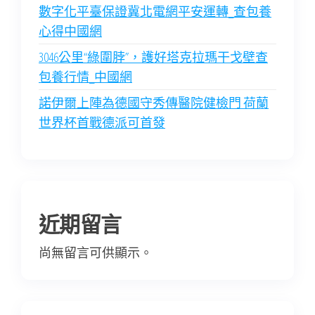
數字化平臺保證冀北電網平安運轉_查包養
心得中國網
3046公里“綠圍脖”，護好塔克拉瑪干戈壁查
包養行情_中國網
諾伊爾上陣為德國守秀傳醫院健檢門 荷蘭
世界杯首戰德派可首發
近期留言
尚無留言可供顯示。