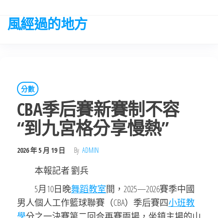
Skip
to
風經過的地方
the
content
分數
CBA季后賽新賽制不容
“到九宮格分享慢熱”
2026 年 5 月 19 日
By
ADMIN
本報記者 劉兵
5月10日晚
舞蹈教室
間，2025—2026賽季中國
男人個人工作籃球聯賽（CBA）季后賽四
小班教
學
分之一決賽第二回合再賽兩場，坐鎮主場的山