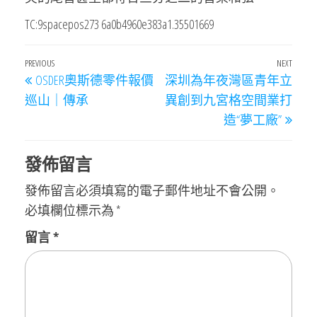
TC:9spacepos273 6a0b4960e383a1.35501669
文
Previous
PREVIOUS
NEXT
Next
OSDER奧斯德零件報價
深圳為年夜灣區青年立
章
Post
Post
巡山｜傳承
異創到九宮格空間業打
導
造“夢工廠”
覽
發佈留言
發佈留言必須填寫的電子郵件地址不會公開。
必填欄位標示為
*
留言
*