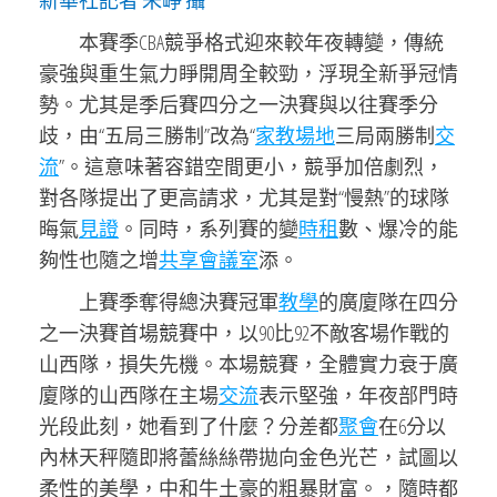
新華社記者 朱崢 攝
本賽季CBA競爭格式迎來較年夜轉變，傳統
豪強與重生氣力睜開周全較勁，浮現全新爭冠情
勢。尤其是季后賽四分之一決賽與以往賽季分
歧，由“五局三勝制”改為“
家教場地
三局兩勝制
交
流
”。這意味著容錯空間更小，競爭加倍劇烈，
對各隊提出了更高請求，尤其是對“慢熱”的球隊
晦氣
見證
。同時，系列賽的變
時租
數、爆冷的能
夠性也隨之增
共享會議室
添。
上賽季奪得總決賽冠軍
教學
的廣廈隊在四分
之一決賽首場競賽中，以90比92不敵客場作戰的
山西隊，損失先機。本場競賽，全體實力衰于廣
廈隊的山西隊在主場
交流
表示堅強，年夜部門時
光段此刻，她看到了什麼？分差都
聚會
在6分以
內林天秤隨即將蕾絲絲帶拋向金色光芒，試圖以
柔性的美學，中和牛土豪的粗暴財富。，隨時都