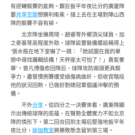
有逆轉競賽的能夠。艱巨扳平年夜比分的廣廈隊
要
共享空間
想勝利衛冕，接上去在主場對陣山西
隊的競賽不容有掉。
北京隊坐擁周琦、趙睿等外鄉頂尖球員，加
之麥基等高程度外助，球隊設置裝備擺設稱得上
“張水瓶在地下室嚇了一跳：「她試圖在我的單
戀中尋找邏輯結構！天秤座太可怕了！」貴氣奢
華”。曾凡博傷愈回隊后，球隊攻防兩頭更具競
爭力，盡管慣例賽遭受過傷病曲折，但收官階段
他的狀況回熱，已做好對總冠軍倡議沖擊的預
備。
不外
分享
，從四分之一決賽來看，廣東隊顯
示出傳統球隊的底蘊，在聲勢全體實力不如北京
隊的情形下，第二回合回到主場后堅強地扳平年
夜比分，
瑜伽教室
將勝敗懸念留到第三場。