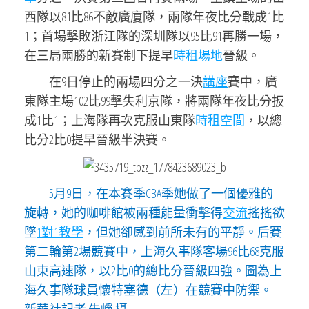
西隊以81比86不敵廣廈隊，兩隊年夜比分戰成1比
1；首場擊敗浙江隊的深圳隊以95比91再勝一場，
在三局兩勝的新賽制下提早
時租場地
晉級。
在9日停止的兩場四分之一決
講座
賽中，廣
東隊主場102比99擊失利京隊，將兩隊年夜比分扳
成1比1；上海隊再次克服山東隊
時租空間
，以總
比分2比0提早晉級半決賽。
5月9日，在本賽季CBA季她做了一個優雅的
旋轉，她的咖啡館被兩種能量衝擊得
交流
搖搖欲
墜
1對1教學
，但她卻感到前所未有的平靜。后賽
第二輪第2場競賽中，上海久事隊客場96比68克服
山東高速隊，以2比0的總比分晉級四強。圖為上
海久事隊球員懷特塞德（左）在競賽中防禦。