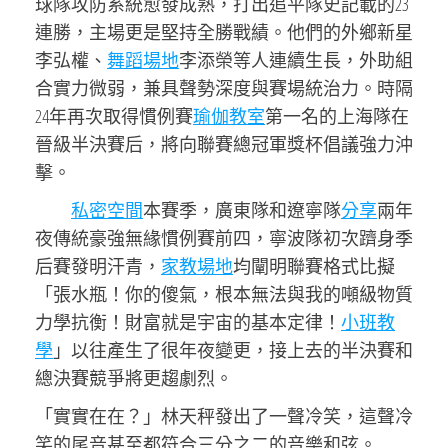
球隊攻防系統愈發成熟，打出追平隊史記載的23
連勝，主場更是堅持全勝戰績。他們的外鄉新星
李弘權、
舞蹈場地
李添榮等人連續生長，外助組
合實力微弱，兼具聲勢深度與賽場統治力。時隔
24年再次取得慣例賽
瑜伽教室
第一名的上海隊在
晉級半決賽后，將向聯賽總冠軍獎杯倡議強力沖
擊。
私密空間
本賽季，廣東隊和遼寧隊
分享
兩年
夜傳統豪強無緣慣例賽前四，寧波隊初次躋身季
后賽發明汗青，
家教場地
均闡明聯賽格式比擬
「張水瓶！你的傻氣，根本無法與我的噸級物質
力學抗衡！財富就是宇宙的基本定律！
小班教
學
」以往產生了很年夜變更，接上去的半決賽和
總決賽競爭將更趨劇烈。
「實實在在？」林天秤發出了一聲冷笑，這聲冷
笑的尾音甚至都符合三分之二的音樂和弦。