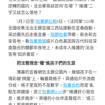
逆轉的趨向，法治畢竟該若何“在場”？“維護”二
字又該怎么落地？
5月25日至2
包養網比較
8日，“E法同業”2026年
全國收集法治主題宣揚江西站運動在宜春啟動，
采訪團先后走進宜春、
短期包養
萍鄉、新余和吉
安各地，看
包養管道
這片白色基因與古代科技深
度融合的贛鄱年夜地上，未成年人維護的“法治
答卷”如許書寫。
把法管理念“種”進孩子們的生涯
薄暮的宜春網信主題公園內，幾個孩子在一
塊彩繪“棋盤”上，輪番跳格子。與通俗戶外游戲
分歧，格子里寫的不是數字，
包養合約
而是“亂
點生疏鏈接，退三
包養網dcard
步”“維護好小我信
息，進步兩步”。旁邊的小伙伴高聲提示：“退三
步！那是圈套格！”