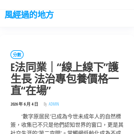
Skip
to
風經過的地方
the
content
分數
E法同業｜“線上線下”護
生長 法治專包養價格一
直“在場”
2026 年 6 月 4 日
By
ADMIN
“數字原居民”已成為今世未成年人的自然標
簽，收集已不只是他們認知世界的窗口，更是其
社交生涯的“第二空間”。當觸網低齡化成為不成