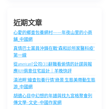
近期文章
心愛的鄉查包養網村——年夜山里的小商
舖_中國網
真情巴士黨員沖鋒在戰“森和診所家醫科疫”
第一線
從americanIT公司CEO辭職看偷情的計謀與報
應JIUYI俱意住宅設計｜羊晚快評
滇池畔“繪查包養行情”綠景 生態美帶動生態
游_中國網
胡適心目中幻想的年譜與找九宮格聚會列
傳文學–文史–中國作家網