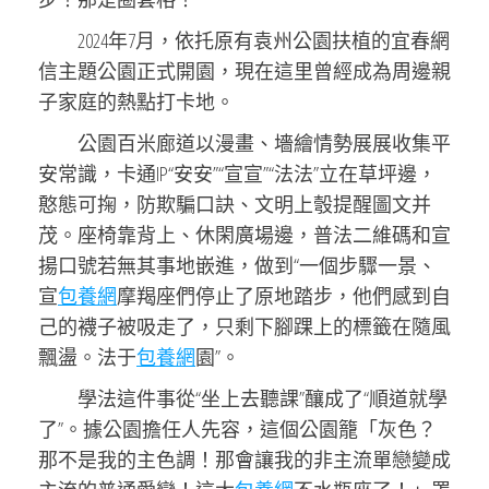
2024年7月，依托原有袁州公園扶植的宜春網
信主題公園正式開園，現在這里曾經成為周邊親
子家庭的熱點打卡地。
公園百米廊道以漫畫、墻繪情勢展展收集平
安常識，卡通IP“安安”“宣宣”“法法”立在草坪邊，
憨態可掬，防欺騙口訣、文明上彀提醒圖文并
茂。座椅靠背上、休閑廣場邊，普法二維碼和宣
揚口號若無其事地嵌進，做到“一個步驟一景、
宣
包養網
摩羯座們停止了原地踏步，他們感到自
己的襪子被吸走了，只剩下腳踝上的標籤在隨風
飄盪。法于
包養網
園”。
學法這件事從“坐上去聽課”釀成了“順道就學
了”。據公園擔任人先容，這個公園籠「灰色？
那不是我的主色調！那會讓我的非主流單戀變成