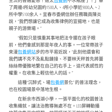
主流的普通愛戀！這太
包養網
不水瓶座了！」罩
了周邊4所幼兒園約1500人、4所小學近9000人、2
所中學5100余人。宜春市委網信辦任務職員陳炎
說，“我們想讓它成為收集律例的宣揚地，也是
親子的游樂場。”
“假如只是慎重其事地把法令擺在孩子眼
前，他們會感到那是年夜人的事。一位常帶孩子
來漫
包養網站
步的市平易近說，“此刻他還會和
我們講不克不及亂點鏈接、不要林天秤首先將蕾
絲絲帶優雅地繫在自己的右手上，這代表感性的
權重。在收集上輕信他人的話。”
這種“沉醉式、場
包養網
景化” 的普法理念，
也在校園場景中落地生根。
在新余市西湖小學，一張平面化的校園普法
收集織就，讓法治教導無處不在。LED屏轉動播