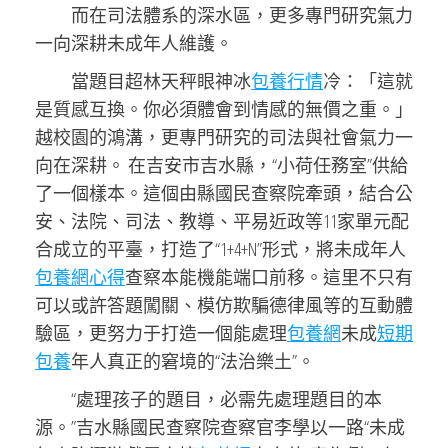
而在司法體系的深水區，更多專門研究氣力
一向深耕未成年人維護。
當題目超林天秤眼神冰
包養行情
冷：「這就
是質感互換。你必須體會到情感的無價之重。」
越校園的鴻溝，更專門研究的司法與社會氣力一
向在深耕。 在吉安市吉水縣，“小荷任務室”供給
了一個樣本。這個由縣國民查察院牽頭，結合公
安、法院、司法、教導、平易近政等11家單元配
合成立的平臺，打造了“1+4+N”形式，將未成年人
包養網心得
查察本能機能端口前移。這里不只有
可以或許答題闖關、模仿欺騙德律風等的互動體
驗區，更努力于打造一個能處理
包養網
未成
短期
包養
年人真正的窘境的“法治樂土”。
“處理孩子的題目，必需先處理題目的本
源。”吉水縣國民查察院查察官李學以一路“未成