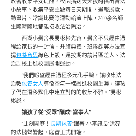
放著收集平安提醒，校園播送天天按時播出普法
小故事。收集平安主題每日天期間，畫報展覽、
動畫片、常識比賽等運動輪流上陣，2400余名師
生隨時隨地都能接收法治陶冶。
西湖小黌舍長易彬彬先容，黌舍不只經由過
程給家長的一封信、升旗典禮、班隊課等方法宣
揚
包養意思
綠色上彀，還按期約請片區差人、法
治副校上進校園展開運動。
“我們盼望經由過程多元化手腕，讓收集法
治教
包養女人
導像空氣一樣融進校園生涯，讓孩
子們在潛移默化中建立對的的收集不雅。”易彬
彬說。
讓孩子從“受眾”釀成“當事人”
“此刻開庭！
長期包養
”跟著“小審訊長”洪亮
的法槌聲響起，庭審正式開端。