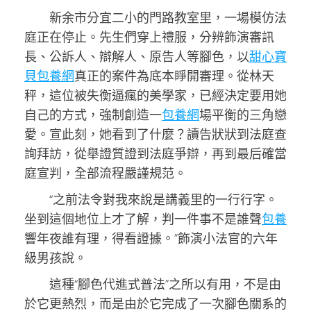
新余市分宜二小的門路教室里，一場模仿法
庭正在停止。先生們穿上禮服，分辨飾演審訊
長、公訴人、辯解人、原告人等腳色，以
甜心寶
貝包養網
真正的案件為底本睜開審理。從林天
秤，這位被失衡逼瘋的美學家，已經決定要用她
自己的方式，強制創造一
包養網
場平衡的三角戀
愛。宣此刻，她看到了什麼？讀告狀狀到法庭查
詢拜訪，從舉證質證到法庭爭辯，再到最后確當
庭宣判，全部流程嚴謹規范。
“之前法令對我來說是講義里的一行行字。
坐到這個地位上才了解，判一件事不是誰聲
包養
響年夜誰有理，得看證據。”飾演小法官的六年
級男孩說。
這種“腳色代進式普法”之所以有用，不是由
於它更熱烈，而是由於它完成了一次腳色關系的