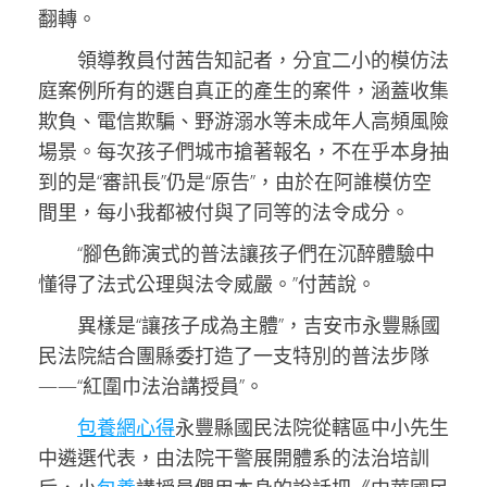
翻轉。
領導教員付茜告知記者，分宜二小的模仿法
庭案例所有的選自真正的產生的案件，涵蓋收集
欺負、電信欺騙、野游溺水等未成年人高頻風險
場景。每次孩子們城市搶著報名，不在乎本身抽
到的是“審訊長”仍是“原告”，由於在阿誰模仿空
間里，每小我都被付與了同等的法令成分。
“腳色飾演式的普法讓孩子們在沉醉體驗中
懂得了法式公理與法令威嚴。”付茜說。
異樣是“讓孩子成為主體”，吉安市永豐縣國
民法院結合團縣委打造了一支特別的普法步隊
——“紅圍巾法治講授員”。
包養網心得
永豐縣國民法院從轄區中小先生
中遴選代表，由法院干警展開體系的法治培訓