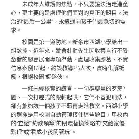
未成年人維護的焦點，不只要讓法治走進童
心，更主要的是處理他們面對的真正的題目。法
治的“最后一公里”，永遠通向孩子們最急切的需
求。
校園是第一道防地。新余市西湖小學給出一
組數據。近年來，黌舍針對先生因收集言行不妥
激發的膠葛展開專項舉動，處理收集膠葛、不實
信息案例172起，約談教導246人次，實時化解牴
觸，根絕校園“鍵盤俠”。
一條未經核實的謊言、一句群聊里的歹意P
圖、一次打趣式的跟帖起哄，它們不冒犯刑法，
卻有能夠讓一個孩子不愿再走進教室。西湖小學
的選擇是用校園自動管理接住這些題目，用校內
的“查證”“約談領導”的閉環替換簡略的“交給家優
點理”或“看成小孩鬧著玩”。