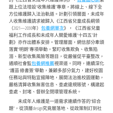
跟上位法增設“收集維護”專章，將線上、線下全
方位維護歸入法治軌道。計劃引領層面，未成年
人收集維護請求被歸入《江西省兒童成長綱領
（2021—2030年）
包養網單次
》，《江西省兒童
福利工作成長和未成年人關愛維護“十四五”計
劃》亦作出體系安排。管理層面，網信部分牽頭
落實“明朗”專項舉動，緊盯收集欺負、收集陷
溺、新型收集風險等題目，從嚴催促平臺整改，
通順社會監
包養網推薦
視渠道。同時，連續深化
“護苗·綠書簽”舉動，兼顧多部分氣力，建好校園
任務站與特點宣揚陣地，展開法治進校園運動，
嚴格清算收集無害信息、查處違規賬號，構建起
查處、封堵、督辦全閉環管理系統。
未成年人維護是一道需求連續作答的“綜合
題”，從頂層design究竟層落地、從政策制訂到社