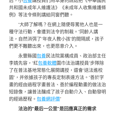
后，小
包養
講授員們用本身的說話把《中華國民
共和國未成年人維護法》《未成年人收集維護條
例》等法令條則講給同窗們聽。
“大師了解嗎？在網上隨便辱罵他人也是一
種守法行動，會遭到法令的制裁。”同齡人講
法，自然消弭了“年夜人教小孩”的間隔感，孩子
們更不難聽出來，也更愿意介入。
永豐縣國
包養
民法院黨構成員、政治部主任
李婧先容，“紅
包養軟體
圍巾法治講授員”步隊除
了在普法基地常態化展開講授，還會“送法進校
園”，并依據孩子的專長定制表達方法。“善於字
畫的經由過程字畫普法、善於編程動畫的做法治
短錄像，讓普法釀成了孩子自動介入、自動發明
的經過歷程。
包養網評價
”
法治的“最后一公里”是回應真正的需求