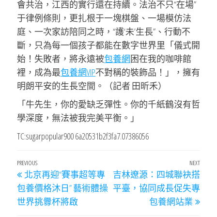
會共治，江西的實行還在持續。法治不只“在場”
于律例條則，更扎根于一塊棋盤、一場模仿法
庭、一次家訪陪同之時，“護‘未’生長”、行動不
斷，只為每一個孩子都能在數字世界里「儀式開
始！失敗者，將永遠被
包養網
困在我的咖啡館
裡，成為最
包養網VIP
不對稱的裝飾品！」，擁有
明朗平安的生長空間。（記者 田昕禾）
「牛先生，你的愛缺乏彈性。你的千紙鶴沒有哲
學深度，無法被我完美平衡。」
TC:sugarpopular900 6a20531b2f3fa7.07386056
文
Previous
PREVIOUS
NEXT
Next
北京再迎“賽事超等專
吉林遼源：四城聯袂搭
章
Post
Post
包養價格沐日” 藝術體操
平臺，協同成長促失專
導
世界挑釁杯將啟
包養網站業
覽