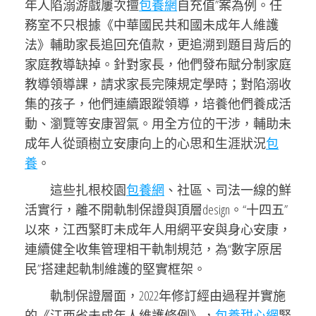
年人陷溺游戲屢次擅
包養網
自充值”案為例。任
務室不只根據《中華國民共和國未成年人維護
法》輔助家長追回充值款，更追溯到題目背后的
家庭教導缺掉。針對家長，他們發布賦分制家庭
教導領導課，請求家長完陳規定學時；對陷溺收
集的孩子，他們連續跟蹤領導，培養他們養成活
動、瀏覽等安康習氣。用全方位的干涉，輔助未
成年人從頭樹立安康向上的心思和生涯狀況
包
養
。
這些扎根校園
包養網
、社區、司法一線的鮮
活實行，離不開軌制保證與頂層design。“十四五”
以來，江西緊盯未成年人用網平安與身心安康，
連續健全收集管理相干軌制規范，為“數字原居
民”搭建起軌制維護的堅實框架。
軌制保證層面，2022年修訂經由過程并實施
的《江西省未成年人維護條例》，
包養甜心網
緊