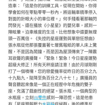
造車：「這是你的訓練工具，從現在開始，你得
學會如何在零點零零一秒內，將這輛車精準停入
對面的針眼大小的車位裡。」何手殘看著那輛閃
閃發光、還在播放《小星星》的嬰兒車，感到一
陣眩暈。泊車維度的生活，比他想象中還要無理
頭一百萬倍。《失控的星座運勢與單戀狂想曲》
張水瓶從他那張覆蓋著七層舊報紙的單人床上驚
醒，不是因為鬧鐘，而是因為屋頂傳來了一陣震
耳欲聾的廣播聲。「緊急！緊急！今日星座運勢
超級大修正！所有天秤座請注意！由於月球剛剛
打了一個噴嚏，您的戀愛機率從昨日的百分之九
十九點九，陡降至負百分之八十七！」廣播員的
聲音聽起來像是一個正在經歷中年危機的雙子
座，充滿了戲劇性的絕望。張水瓶，一個典型的
水瓶座，立刻
VW零件
感到一陣恐慌，這是他患
有「星座預報壓力
水箱精
症候群」後的標準反