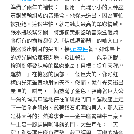
準備了兩年的禮物：一個用一萬塊小小的天秤座
黃銅齒輪組成的音樂盒。他從未送出，因為害怕
被拒絕。這份害怕，就是純度最高的單戀情感。
張水瓶咬緊牙關，將那個黃銅齒輪音樂盒砸爛，
將所有的齒輪都倒入「情感調節器」的輸入口。
機器發出刺耳的尖叫，接
Audi零件
著，彈珠臺上
的燈光開始瘋狂閃爍，發出警告。「能量超載！
檢測到極致純粹的單戀能量！目標：提升天秤座
運勢！」在機器的頂部，一個巨大的、像彩虹一
樣的光束筆直地射向天空。然而，就在光束衝出
屋頂的一瞬間，一輛塗滿了金色、裝飾著巨大公
牛角的悍馬車猛地停在咖啡館門口。駕駛座上走
下一個全身肌肉、戴著鑽石項圈的男人，那人正
是林天秤的狂熱追求者——金牛座霸總牛土豪。
牛土豪一腳踢開咖啡館的門，大聲宣布：「天
秤！別管那什麼負運勢！我已經用一百噸的純金