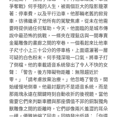
爭奪戰》何手殘的人生，被兩個巨大的陰影籠罩
著：停車費，以及平行泊車。他那輛老舊的掀背
車，彷彿繼承了他所有的駕駛焦慮，從未在他需
要時提供過任何幫助。今天，他面臨的是城市傳
說中最恐怖的挑戰，一條夾在理髮店與一間專賣
金屬雕像的畫廊之間的窄巷。一個看起來比他車
子尺寸小上三十公分的停車格，上面還灑著一層
可疑的白色粉末。何手殘深吸一口氣。將車子打
了倒檔。他的車載語音系統發出了令人不快的女
聲：「警告，後方障礙物距離：無限趨近於
零。」「請考慮放棄治療。」他忽略了警告，開
始緩慢地倒車。他最討厭的不是語音系統，而是
那兩塊永遠在關鍵時刻自動收折的後視鏡。當他
需要它們來判斷車體與那座價值不菲的銅製獨角
獸雕像之間的距離時，它們卻像兩片羞澀的耳朵
一樣，優雅地縮了回去。同時發出低語：「你還