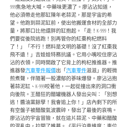
999焦急地大喊，中藥味更濃了。廖沾沾知道，
他必須帶走他那缸陳年老蒜泥，那是宇宙的希
望。他跑到蒜泥缸前，使出他搬運食材的全部力
量，將那口比他還胖的缸抱起。「走！K-999！我
們要從後院逃跑！別再管你的紅棗枸杞燃料
了！」「不行！燃料是文明的基礎！沒了紅棗我
飛不遠！」吉娃娃特務抗議。它用小嘴咬住廖沾
沾的衣領，同時開啟了它背上的枸杞推進器。推
進器發
汽車零件報價
出「
汽車零件
滋滋」的輕微
煎煮聲，伴隨著一股濃郁的蔘味爆發。廖沾沾抱
著蒜泥缸、K-999咬著他，一起從撞出來的洞口衝
向後院。王醋狂的醋罐機器人發出尖叫：「別想
逃！醬油黨餘孽！我會追上你！」店內剩下的所
有空盤子被醋酸氣波震碎，發出了最後的哀鳴。
廖沾沾的宇宙冒險，就在這片蒜泥、中藥和醋酸
的混亂中，拉開了帷幕。《平行泊車維度：車位