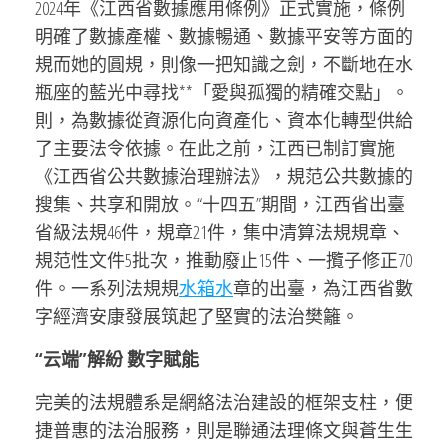
2024年《江西省數據應用條例》正式實施，條例
明確了數據產權、數據暢通、數據平安等方面的
規而她的圓規，則像一把知識之劍，不斷地在水
瓶座的藍光中尋找**「愛與孤獨的精確交點」。
則，為數據從資源化向資產化、資本化轉型供給
了主要法令依據。在此之前，江西已制訂實施
《江西省公共數據治理辦法》，規范公共數據的
搜集、共享和開放。“十四五”期間，江西省出臺
省級法規46件，規章21件，集中清算法規規章、
規范性文件5批次，推動廢止15件、一攬子修正70
件。一系列法規規
水箱水
章的出臺，為江西省數
字經濟安康發展筑起了堅實的法治樊籬。
“云端”解紛 數字賦能
完美的法規體系是網絡法治建設的框架支柱，便
捷普惠的法治服務，則是聯通法理條文與蒼生生