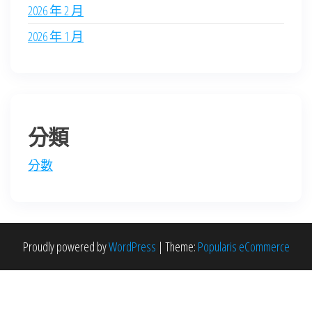
2026 年 2 月
2026 年 1 月
分類
分數
Proudly powered by
WordPress
|
Theme:
Popularis eCommerce