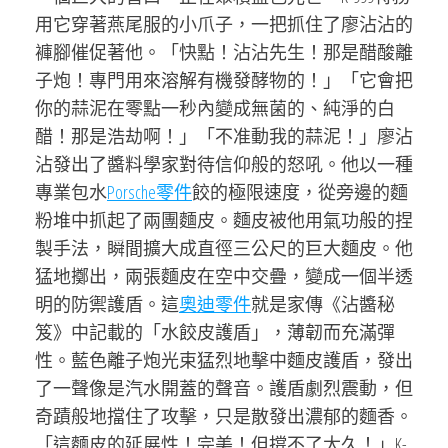
用它穿著燕尾服的小爪子，一把抓住了廖沾沾的
褲腳催促著他。「快點！沾沾先生！那是醋酸離
子炮！專門用來溶解有機發酵物的！」「它會把
你的蒜泥在零點一秒內變成無菌的、純淨的白
醋！那是浩劫啊！」「不准動我的蒜泥！」廖沾
沾發出了醬料學家對待信仰般的怒吼。他以一種
專業包水
Porsche零件
餃的極限速度，從旁邊的麵
粉堆中抓起了兩團麵皮。麵皮被他用氣功般的捏
製手法，瞬間擴大成直徑三公尺的巨大麵皮。他
猛地擲出，兩張麵皮在空中交疊，變成一個半透
明的防禦護盾。這
奧迪零件
就是家傳《沾醬秘
笈》中記載的「水餃皮護盾」，薄韌而充滿彈
性。藍色離子炮光束猛烈地擊中麵皮護盾，發出
了一聲像是汽水開蓋的聲音。護盾劇烈震動，但
奇蹟般地擋住了攻擊，只是散發出濃郁的麵香。
「這麵皮的延展性！完美！但撐不了太久！」K-