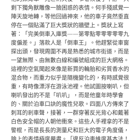
剩下獨角獸雕像一臉困惑的表情。何手殘感覺一
陣天旋地轉，等他回過神來，他的車子竟然垂直
停在一個貼滿了巨大獎狀的牆壁上。獎狀上寫
著：「完美倒車入庫獎——第零點零零零零零九
度偏差。」落款人是「倒車王」。他趕緊從車窗
探出頭，發現周圍不再是熟悉的城市街道，而是
一望無際、由無數白線和編號組成的巨大網格。
這裡的空氣聞起來像是新買的輪胎和劣質香水的
混合物，而重力似乎是隨機變化的，有時感覺很
重，有時像漂浮在游泳池裡。他試圖按喇叭，但
喇叭發出的不是「叭叭」，而是他童年時學會
的、關於泊車口訣的魔性兒歌。四面八方傳來了
刺耳的剎車聲，接著，一群穿著反光背心和戴著
白色安全帽的人朝他衝來。這些人手裡拿的不是
警棍，而是長長的測量尺和巨大的電子角度儀，
臉上的表情極度嚴肅。「違反泊車維度基本法！