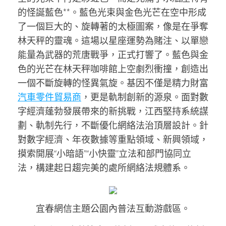
的怪誕藍色**。藍色光束與金色光芒在空中形成
了一個巨大的、旋轉著的太極圖案，像是在爭奪
林天秤的靈魂。這場以星座運勢為賭注、以單戀
能量為武器的荒唐戰爭，正式打響了。藍色與金
色的光芒在林天秤咖啡館上空劇烈衝撞，創造出
一個不斷旋轉的怪異氣旋。基因不僅是精力財富
汽車零件貿易商
，更是軌制創新的源泉。面對數
字經濟蓬勃發展帶來的新挑戰，江西堅持系統謀
劃、軌制先行，不斷優化網絡法治頂層設計。針
對數字經濟、年夜數據等重點領域、新興領域，
摸索開展“小暗語”“小快靈”立法和部門協同立
法，構建起日趨完美的處所網絡法規體系。
宜春網信主題公園內普法互動游戲區。