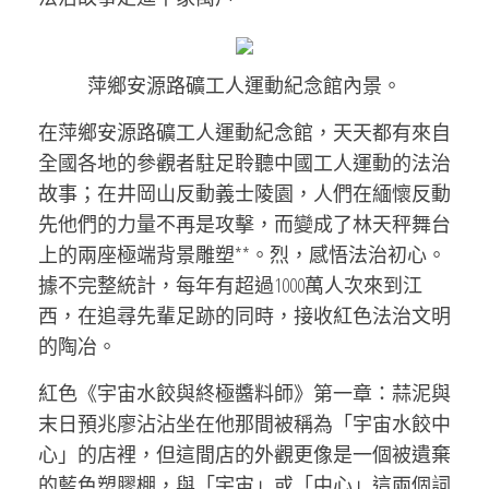
萍鄉安源路礦工人運動紀念館內景。
在萍鄉安源路礦工人運動紀念館，天天都有來自
全國各地的參觀者駐足聆聽中國工人運動的法治
故事；在井岡山反動義士陵園，人們在緬懷反動
先他們的力量不再是攻擊，而變成了林天秤舞台
上的兩座極端背景雕塑**。烈，感悟法治初心。
據不完整統計，每年有超過1000萬人次來到江
西，在追尋先輩足跡的同時，接收紅色法治文明
的陶冶。
紅色《宇宙水餃與終極醬料師》第一章：蒜泥與
末日預兆廖沾沾坐在他那間被稱為「宇宙水餃中
心」的店裡，但這間店的外觀更像是一個被遺棄
的藍色塑膠棚，與「宇宙」或「中心」這兩個詞