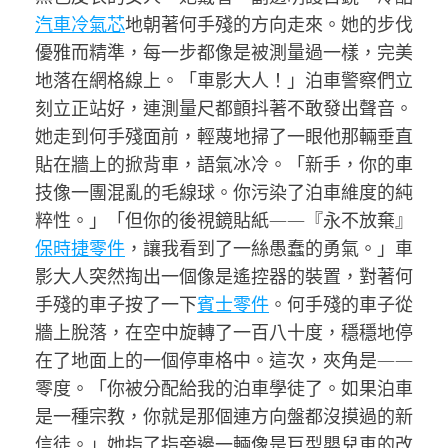
汽車冷氣芯
地朝著何手殘的方向走來。她的步伐
優雅而精準，每一步都像是被測量過一樣，完美
地落在網格線上。「車影大人！」泊車警察們立
刻立正站好，連測量尺都顫抖著不敢發出聲音。
她走到何手殘面前，輕蔑地掃了一眼他那輛垂直
貼在牆上的掀背車，語氣冰冷。「新手，你的車
技像一團混亂的毛線球。你污染了泊車維度的純
粹性。」「但你的後視鏡貼紙——『永不放棄』
保時捷零件
，讓我看到了一絲愚蠢的勇氣。」車
影大人突然掏出一個像是遙控器的裝置，對著何
手殘的車子按了一下
賓士零件
。何手殘的車子從
牆上脫落，在空中旋轉了一百八十度，穩穩地停
在了地面上的一個停車格中。這次，夾角是——
零度。「你被分配給我的泊車學徒了。如果泊車
是一種宗教，你就是那個連方向盤都沒摸過的新
信徒。」她指了指旁邊一輛像是巨型嬰兒車的改