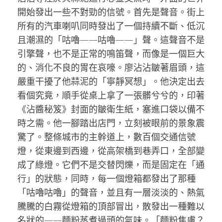
開始發出一些不對勁的信號。首先是聲音。街上
所有的汽車喇叭同時發出了一個持續不斷、低沉
且潮濕的「咕嚕——咕嚕——」聲。這聲音不是
引擎聲，也不是正常的鳴笛聲，而像是一個巨大
的、消化不良的胃在哀嚎。廖沾沾皺著眉頭，這
嚴重干擾了他蒜泥的「寧靜冥想」。他決定出去
看個究竟，順手從桌上拿了一張髒兮兮的，印著
《沾醬秘笈》封面的皺衛生紙，塞進口袋以備不
時之需。他一腳踏出店門，立刻被眼前的景象震
驚了。整條城市的主幹道上，數百個交通信號
燈，從東邊到西邊，從高架橋到巷弄口，全部變
成了綠燈。它們不是交替閃爍，而是固定在「通
行」的狀態，同時，每一個燈箱都發出了那種
「咕嚕咕嚕」的聲音，並且有一層淡淡的、熱氣
騰騰的白霧從燈箱的頂部冒出，散發出一種難以
名狀的——麵粉蒸煮過頭的氣味。「麵粉焦慮？