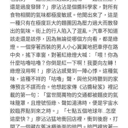
還是過度發酵？」廖沾沾是個醬料學家，對所有
食物相關的氣味都極度敏感。他聞出來了，這是
一種只有在極度巨大的麵團因為壓力過大而散發
出的氣味。街上的行人陷入了混亂。汽車不知道
該走還是該停，因為無論從哪個方向看，都是綠
燈。一個穿著西裝的男人小心翼翼地把車停在路
中央，搖下車窗，對著紅綠燈大喊：「喂！你為
什麼咕嚕咕嚕？你倒是紅一下啊！我要向左轉！
綠燈沒用啊！」廖沾沾感覺到一陣心悸。這種氣
味，這種不祥的「咕嚕」聲，與他兒時聽到的家
傳預言不謀而合。他想起家傳《沾醬秘笈》裡記
載的第一句：「當世間萬物的交通都被麵皮的氣
味籠罩，且燈號恒綠、聲如湯沸時，便是宇宙水
餃臨界點到來之時。」「七點五個地球年…怎麼
這麼快？」廖沾沾猛地衝回店裡，衝到後廚，打
開了一個藏在舊冰櫃後面的暗門。暗門裡放著一