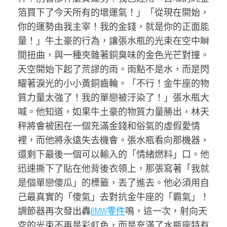
箔買下了今天所有的壞運氣！」「從現在開始，
你的運勢由我主宰！我的金錢，就是你的正面能
量！」牛土豪的行為，讓張水瓶的光束在空中瞬
間扭曲，與一種夾雜著銅臭味的金色光芒對撞。
天空開始下起了荒謬的雨。雨點不是水，而是閃
耀著淚光的小小黃銅齒輪。「不行！金牛座的物
質力量太強了！我的單戀被汙染了！」張水瓶大
喊。他知道，如果牛土豪的物質力量勝出，林天
秤將會被困在一個充滿金錢和俗氣的虛假愛情
裡，而他將永遠失去機會。張水瓶看向那機器，
還剩下最後一個可以輸入的「情緒燃料」口。他
迅速撕下了貼在他背後衣領上，那張寫著「我就
是個單戀傻瓜」的標籤，丟了進去。他必須用自
己最真實的「傻氣」去對抗金牛座的「霸氣」！
調節器再次發出轟
BMW零件
鳴，這一次，射向天
空的光束不再是彩虹色，而是充滿了水瓶座特有