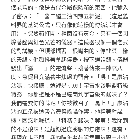
個老舊的、像是古代金屬保險箱的東西。他輸入
了密碼：「一醬二醋三油四辣五蒜泥」（這是醬
料界的基礎公式，只有像他這樣的傳統派才會
用）。保險箱打開，裡面沒有黃金，只有一個閃
爍著詭異紅色光芒的儀器。這儀器很像一個老式
的對講機，但頂部插著一根彎曲的、像韭菜一樣
的天線。他顫抖著拿起儀器，按下通話鈕。儀器
發出「滋——」的電流聲，接著傳來一陣高八
度、急促且充滿養生焦慮的聲音。「喂！是廖沾
沾嗎！快接聽！這裡是 K-999！宇宙水餃聯盟特級
特務！你那邊是不是已經聞到宇宙級的酸味了？
我們需要你的蒜泥！你被徵召了！馬上！」廖沾
沾的耳朵被這聲音震得嗡嗡作響，他捏著對講
機，困惑地喊道：「特務？酸味？等等！我聞到
的不是酸味！是麵粉過度膨脹的焦慮味！還有，
我現在走不開！我的陳年老蒜泥需要每隔三小時