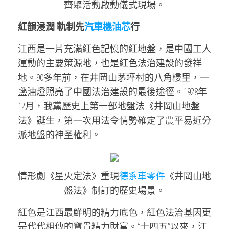
齊聚活動啟動儀式現場。
紅韻浸潤 軌制先
汽車機油芯
行
江西是一片充滿紅色記憶的紅地盤，是中國工人
運動的主要策源地，也是紅色法治建設的發祥
地。90多年前，在井岡山茅坪村的八角樓里，一
盞油燈照亮了中國法治建設的最後途徑。1928年
12月，我黨歷史上第一部地盤法《井岡山地盤
法》誕生，第一次用法令情勢確定了農平易近分
派地盤的神圣權利。
情形劇《星火定法》重現
德系車零件
《井岡山地
盤法》制訂的歷史場景。
紅色是江西最鮮明的精力底色，紅色法治基因更
是代代相傳的寶貴精力財富。“十四五”以來，江