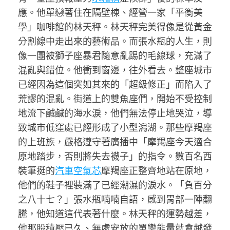
應。他單戀著住在隔壁棟、經營一家「平衡美
學」咖啡館的林天秤。林天秤完美得像是從黃金
分割線中走出來的藝術品。而張水瓶的人生，則
像一團被獅子座暴君隨意亂踢的毛線球，充滿了
混亂與錯位。他衝到窗邊，往外看去。整座城市
已經因為這個突如其來的「超級修正」而陷入了
荒謬的混亂。街道上的雙魚座們，開始不受控制
地流下鹹鹹的海水淚，他們無法停止地哭泣，導
致城市低窪處已經形成了小型潟湖。那些摩羯座
的上班族，嚴格遵守著廣播中「摩羯座今天適合
原地踏步，否則將失去襪子」的指令。數百名西
裝筆挺的
汽車空氣芯
摩羯座正整齊地站在原地，
他們的鞋子裡裝滿了已經潮濕的淚水。「負百分
之八十七？」張水瓶喃喃自語，感到胃部一陣翻
騰，他知道這代表著什麼。林天秤的運勢越差，
他那股積壓已久、無處安放的單戀能量就會越發