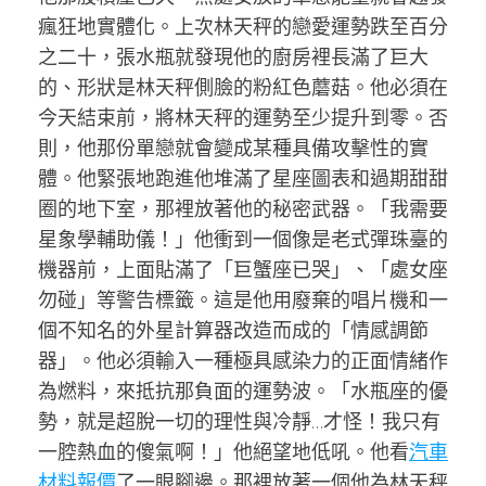
瘋狂地實體化。上次林天秤的戀愛運勢跌至百分
之二十，張水瓶就發現他的廚房裡長滿了巨大
的、形狀是林天秤側臉的粉紅色蘑菇。他必須在
今天結束前，將林天秤的運勢至少提升到零。否
則，他那份單戀就會變成某種具備攻擊性的實
體。他緊張地跑進他堆滿了星座圖表和過期甜甜
圈的地下室，那裡放著他的秘密武器。「我需要
星象學輔助儀！」他衝到一個像是老式彈珠臺的
機器前，上面貼滿了「巨蟹座已哭」、「處女座
勿碰」等警告標籤。這是他用廢棄的唱片機和一
個不知名的外星計算器改造而成的「情感調節
器」。他必須輸入一種極具感染力的正面情緒作
為燃料，來抵抗那負面的運勢波。「水瓶座的優
勢，就是超脫一切的理性與冷靜…才怪！我只有
一腔熱血的傻氣啊！」他絕望地低吼。他看
汽車
材料報價
了一眼腳邊。那裡放著一個他為林天秤