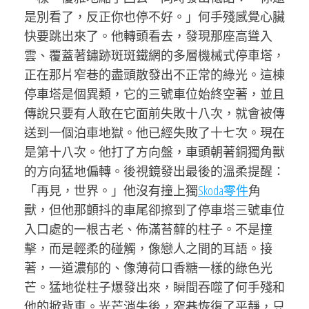
是別看了，反正你也停不好。」何手殘感覺心臟
快要跳出來了。他轉頭看去，發現那座高聳入
雲、覆蓋著鏽跡斑斑鐵網的多層機械式停車塔，
正在那片窄巷的盡頭散發出不正常的綠光。這棟
停車塔是個異類，它的三號車位始終空著，並且
傳說只要有人敢在它面前失敗十八次，就會被傳
送到一個泊車地獄。他已經失敗了十七次。現在
是第十八次。他打了方向盤，車頭朝著銅獨角獸
的方向猛地偏轉。後視鏡發出最後的溫柔提醒：
「再見，世界。」他沒有撞上獨
Skoda零件
角
獸，但他那顫抖的車尾卻擦到了停車塔三號車位
入口處的一根古老、佈滿苔蘚的柱子。不是撞
擊，而是輕柔的碰觸，像戀人之間的耳語。接
著，一道濃郁的、像薄荷口香糖一樣的綠色光
芒。猛地從柱子爆發出來，瞬間吞噬了何手殘和
他的掀背車。光芒消失後，窄巷恢復了平靜，只