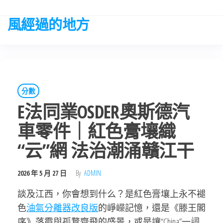
Skip
to
風經過的地方
the
content
分數
E法同業OSDER奧斯德汽
車零件｜紅色膏壤織
“云”網 法治潮涌贛江干
2026 年 5 月 27 日
By
ADMIN
談及江西，你會想到什么？是紅色膏壤上永不褪
色
油氣分離器改良版
的崢嶸記憶，還是《滕王閣
序》落霞與孤鶩齊飛的盛景，或是讓“China”一詞