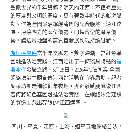
響徹世界的千年瓷都？明天的江西，不僅有歷史
的厚度與文明的溫度，更有著數字時代的彭湃脈
動。作為全國最活躍經濟區的配合腹地，通江達
海、連接四方的區位優勢，門類齊全的產業優
勢，讓這片地盤的高質量發展動能持續迸發。
斯柯達零件
當千年文脈趕上數字海潮，當紅色基
因融進法治實踐，江西走出了一條獨具特點的
福
斯零件
發展之路。5月25日，2026年“E法同業”全國
網絡法治主題宣傳江西站活動在宜春啟動。記者
隨采訪團走進贛鄱年夜地，近距離感觸感染江西
若何將紅色基因融進法治實踐，在網絡法治建設
的賽道上跑出亮眼的“江西速率”。
四川、寧夏、江西、上海、遼寧五地網絡普法IP