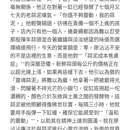
毫無關係。他正在對著一缸已經發酵了七個月又
七天的老蒜泥嘆氣。「你還不夠靈動，我的蒜
泥。」他輕聲細語，彷彿在責備一個不上進的孩
子。店內只有他一個人，連蒼蠅都因為難以忍受
那股陳年蒜頭混合著鐵鏽與淡淡絕望的味道而選
擇繞道飛行。今天的營業額是：零。廖沾沾不安
的不是店裡的生意，而是他對**「蒜泥成本焦慮
症」**的深層恐懼。新鮮蒜頭每公斤的價格正在
以超光速上漲，如果再這樣下去，他引以為傲的
「靈魂蒜泥」將難以為繼。他拿著一把被磨得光
滑、閃耀著不祥光芒的小銀勺，從缸底撈起一坨
濃稠的、顏色介於灰綠與土黃之間的發酵物。這
蒜泥被他照顧得像稀世珍寶，每隔三小時，他就
要用手指彈一下缸邊，確保它能感受到**「溫和
的震動」**，以助其在精神上達到圓滿。就在廖
沾沾專注於與蒜泥進行心靈交流時，外面的世界