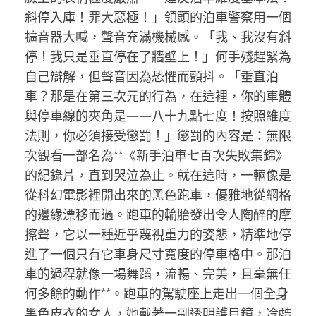
斜停入庫！罪大惡極！」領頭的泊車警察用一個
擴音器大喊，聲音充滿機械感。「我、我沒有斜
停！我只是垂直停在了牆壁上！」何手殘趕緊為
自己辯解，但聲音因為恐懼而顫抖。「垂直泊
車？那是在第三次元的行為，在這裡，你的車體
與停車線的夾角是——八十九點七度！按照維度
法則，你必須接受懲罰！」懲罰的內容是：無限
次觀看一部名為**《新手泊車七百次失敗集錦》
的紀錄片，直到哭泣為止。就在這時，一輛像是
從科幻電影裡開出來的黑色跑車，優雅地從網格
的邊緣漂移而過。跑車的輪胎發出令人陶醉的摩
擦聲，它以一種近乎蔑視重力的姿態，精準地停
進了一個只有它車身尺寸寬度的停車格中。那泊
車的過程就像一場舞蹈，流暢、完美，且毫無任
何多餘的動作**。跑車的駕駛座上走出一個全身
黑色皮衣的女人，她戴著一副透明護目鏡，冷酷