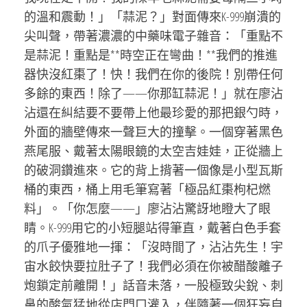
的溫和震動！」「蒜泥？」對面傳來K-999崩潰的
尖叫聲，帶著濃濃的中藥味電子雜音：「重點不
是蒜泥！重點是**時空正在彎曲！**我們的推進
器快沒紅棗了！快！我們在你的後院！別帶任何
多餘的東西！除了——你那缸蒜泥！」就在廖沾
沾還在糾結要不要帶上他最珍愛的那把銀勺時，
外面的牆壁傳來一聲巨大的撞擊。一個穿著黑色
燕尾服、戴著太陽眼鏡的太空吉娃娃，正從牆上
的破洞鑽進來。它的背上揹著一個像是小型瓦斯
桶的東西，桶上用毛筆寫著「極品紅棗枸杞燃
料」。「你怎麼——」廖沾沾驚訝地瞪大了眼
睛。K-999用它的小短腿站得筆直，戴著白色手套
的爪子優雅地一揮：「沒時間了，沾沾先生！宇
宙水餃快要拉肚子了！我們必須在你被醋酸離子
炮鎖定前離開！」話音未落，一股極致尖銳、刺
鼻的酸氣猛地從店門口灌入，伴隨著一個狂妄自