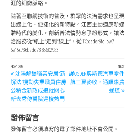
涯的細微脈絡。
隨著互聯網技術的普及，群眾的法治需求也呈現
出線上化、便捷化的新特點。江西主動適應新媒
體時代的變化，創新普法情勢息爭紛形式，讓法
治服務從“紙上”走到“線上”，從 TC:osder9follow7
6a15c736badd78.85602983
文
Previous
PREVIOUS
NEXT
Next
沈陽解鎖穩業安居“新
護OSDER奧斯德汽車零件
章
Post
Post
解法”機動失業職員住房
航三夏麥收，通順惠農
導
公積金新政成追蹤關心
通道
覽
新去秀傳醫院巡檢熱門
發佈留言
發佈留言必須填寫的電子郵件地址不會公開。