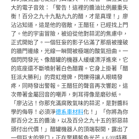
大的電子音效：「警告！這裡的醬油比例嚴重失
衡！百分之九十九點九九的醋，才是真理！」廖
沾沾知道，這是他的宿敵，王醋狂，已經找上門
了。他的宇宙冒險，被迫從他對蒜泥的焦慮中，
正式開始了。一個狂妄的影子佔滿了那扇被撞破
的牆門邊緣，光線一瞬間被極端的酸氣扭曲。一
個閃閃發光、像醋罐的機器人緩緩漂浮進來，它
的底座還不斷噴射著白色醋霧。它身上掛著「醋
狂派大勝利」的霓虹燈牌，閃爍得讓人眼睛發
疼，同時發出警報。王醋狂的聲音再次響起，這
次帶著金屬回音的嘲弄，刺耳得像是磨砂紙。
「廖沾沾！你那充滿腐敗氣味的蒜泥，是對醬料
學的侮辱！必須淨
德系車材料
化！」「你將為你
那百分之五的醬油，以及百分之九十五的邪惡蒜
頭付出代價！」醋罐機器人的頂端裂開，露出了
一個巨大的管口，正在聚積藍色光芒。K-999特務