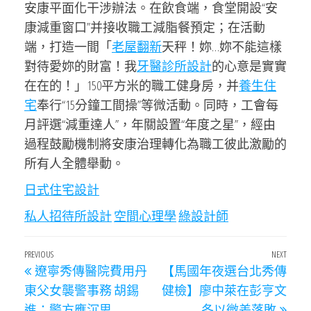
安康平面化干涉辦法。在飲食端，食堂開設“安
康減重窗口”并接收職工減脂餐預定；在活動
端，打造一間「
老屋翻新
天秤！妳…妳不能這樣
對待愛妳的財富！我
牙醫診所設計
的心意是實實
在在的！」150平方米的職工健身房，并
養生住
宅
奉行“15分鐘工間操”等微活動。同時，工會每
月評選“減重達人”，年關設置“年度之星”，經由
過程鼓勵機制將安康治理轉化為職工彼此激勵的
所有人全體舉動。
日式住宅設計
私人招待所設計
空間心理學
綠設計師
文
Previous
PREVIOUS
NEXT
Next
遼寧秀傳醫院費用丹
【馬國年夜選台北秀傳
章
Post
Post
東父女襲警事務 胡錫
健檢】廖中萊在彭亨文
導
進：警方應沉思
冬以微差落敗