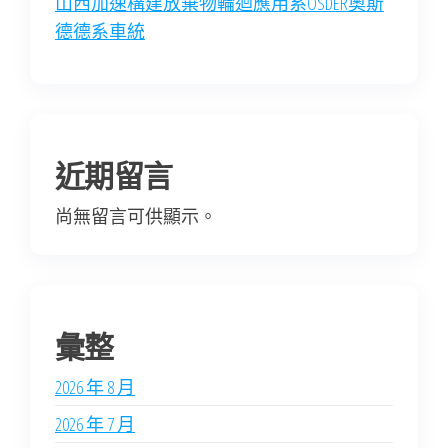
山西加速構建放棄物輪迴應用系OSDER奧斯
德德系車統
近期留言
尚無留言可供顯示。
彙整
2026 年 8 月
2026 年 7 月