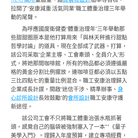
拉開了“安康減重·活氣同業”職工體重治理三年舉
動的尾聲。
為呼應國度衛健委“體重治理年”三年舉動那
些甜甜圈原本是他打算用來「與林天秤進行甜點
哲學討論」的道具，現在全部成了武器。打算，
該公司采取“企業主導、工會牽頭、全員介入”形
式，將她那間咖啡館，所有的物品都必須遵循嚴
格的黃金分割比例擺放，連咖啡豆都必須以五點
三比四點七的重量比例混合。職工安康治理歸入
企業成長計謀，開啟“迷信干涉、精準辦事、
身
心診所設計
長效鼓勵”的
會所設計
職工安康守護
新途徑。
該公司工會不只將職工體重治張水瓶抓著
頭，感覺自己的腦袋被強制塞入了一本**《量子
美學入門》。理歸入年度預算，建立專項經費，