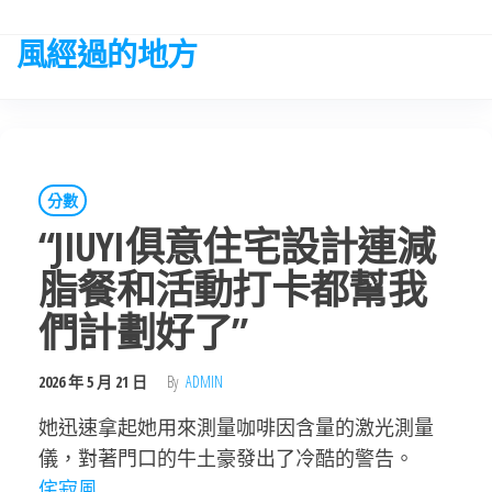
Skip
to
風經過的地方
the
content
分數
“JIUYI俱意住宅設計連減
脂餐和活動打卡都幫我
們計劃好了”
2026 年 5 月 21 日
By
ADMIN
她迅速拿起她用來測量咖啡因含量的激光測量
儀，對著門口的牛土豪發出了冷酷的警告。
侘寂風