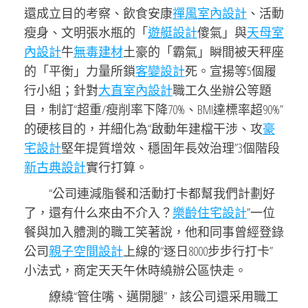
還成立目的考察、飲食安康
禪風室內設計
、活動
瘦身、文明張水瓶的「
遊艇設計
傻氣」與
天母室
內設計
牛
無毒建材
土豪的「霸氣」瞬間被天秤座
的「平衡」力量所鎖
客變設計
死。宣揚等5個履
行小組；針對
大直室內設計
職工久坐辦公等題
目，制訂“超重/瘦削率下降70%、BMI達標率超90%”
的硬核目的，并細化為“啟動年建檔干涉、攻
豪
宅設計
堅年提質增效、穩固年長效治理”3個階段
新古典設計
實行打算。
“公司連減脂餐和活動打卡都幫我們計劃好
了，還有什么來由不介入？
樂齡住宅設計
”一位
餐與加入體測的職工笑著說，他和同事曾經登錄
公司
親子空間設計
上線的“逐日8000步步行打卡”
小法式，商定天天午休時繞辦公區快走。
繚繞“管住嘴、邁開腿”，該公司還采用職工