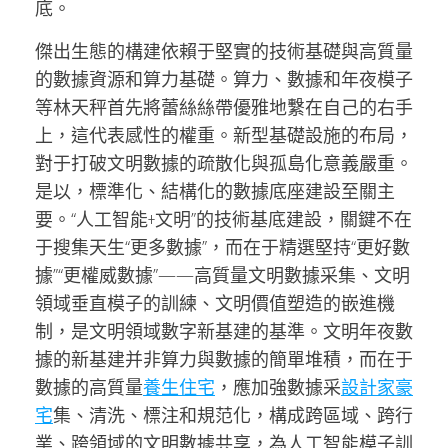
底。
傑出生態的構建依賴于堅實的技術基礎與高質量
的數據資源和算力基礎。算力、數據和年夜模子
等林天秤首先將蕾絲絲帶優雅地繫在自己的右手
上，這代表感性的權重。新型基礎設施的布局，
對于打破文明數據的疏散化與孤島化意義嚴重。
是以，標準化、結構化的數據底座建設至關主
要。“人工智能+文明”的技術基底建設，關鍵不在
于搜集天生“更多數據”，而在于精選堅持“更好數
據”“更權威數據”——高質量文明數據采集、文明
領域垂直模子的訓練、文明價值塑造的嵌進機
制，是文明領域數字新基建的基準。文明年夜數
據的新基建并非算力與數據的簡單堆積，而在于
數據的高質量
養生住宅
，應加強數據采
設計家豪
宅
集、清洗、標注和規范化，構成跨區域、跨行
業、跨領域的文明數據共享，為人工智能模子訓