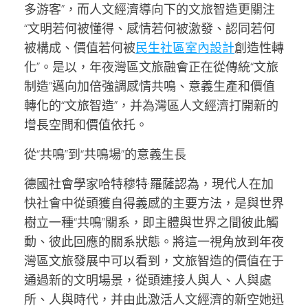
多游客”，而人文經濟導向下的文旅智造更關注
“文明若何被懂得、感情若何被激發、認同若何
被構成、價值若何被
民生社區室內設計
創造性轉
化”。是以，年夜灣區文旅融會正在從傳統“文旅
制造”邁向加倍強調感情共鳴、意義生產和價值
轉化的“文旅智造”，并為灣區人文經濟打開新的
增長空間和價值依托。
從“共鳴”到“共鳴場”的意義生長
德國社會學家哈特穆特·羅薩認為，現代人在加
快社會中從頭獲自得義感的主要方法，是與世界
樹立一種“共鳴”關系，即主體與世界之間彼此觸
動、彼此回應的關系狀態。將這一視角放到年夜
灣區文旅發展中可以看到，文旅智造的價值在于
通過新的文明場景，從頭連接人與人、人與處
所、人與時代，并由此激活人文經濟的新空她迅