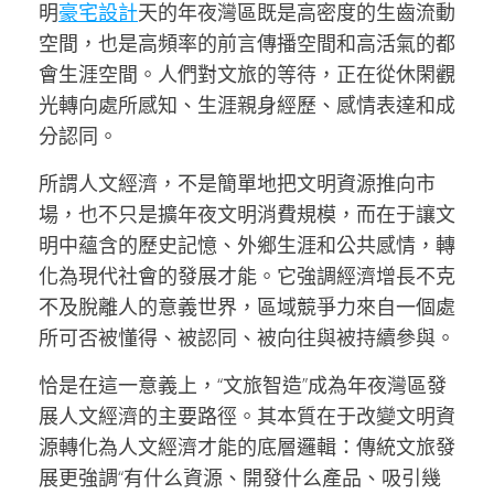
明
豪宅設計
天的年夜灣區既是高密度的生齒流動
空間，也是高頻率的前言傳播空間和高活氣的都
會生涯空間。人們對文旅的等待，正在從休閑觀
光轉向處所感知、生涯親身經歷、感情表達和成
分認同。
所謂人文經濟，不是簡單地把文明資源推向市
場，也不只是擴年夜文明消費規模，而在于讓文
明中蘊含的歷史記憶、外鄉生涯和公共感情，轉
化為現代社會的發展才能。它強調經濟增長不克
不及脫離人的意義世界，區域競爭力來自一個處
所可否被懂得、被認同、被向往與被持續參與。
恰是在這一意義上，“文旅智造”成為年夜灣區發
展人文經濟的主要路徑。其本質在于改變文明資
源轉化為人文經濟才能的底層邏輯：傳統文旅發
展更強調“有什么資源、開發什么產品、吸引幾