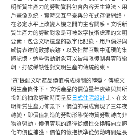
明新質生產力的勞動資料包含內容天生算法、用
戶畫像系統、實時交互平臺與分布式存儲網絡，
在必定水平上改變人機之間的主客關系。文明新
質生產力的勞動對象是可被數字技術處理的文明
要素，包含文明遺產的數字化記錄、用戶偏好與
感情表達的數據痕跡，以及社群互動中涌現的集
體記憶，這些勞動對象可以被無限復制與實時編
輯，打破稀缺性對文明生產的傳統約束。
“質”提醒文明產品價值構成機制的轉變。傳統文
明生產條件下，文明產品的價值量年夜致與其所
投進的抽象勞動時間呈反
日式住宅設計
比。在文
明新質生產力佈景下，價值的構成實現了三年夜
轉變，即價值創造的勞動形態從物質勞動轉向非
物質勞動，價值實現的路徑從線性交換轉向立體
化的價值捕獲，價值的懷抱標準從勞動時間延長