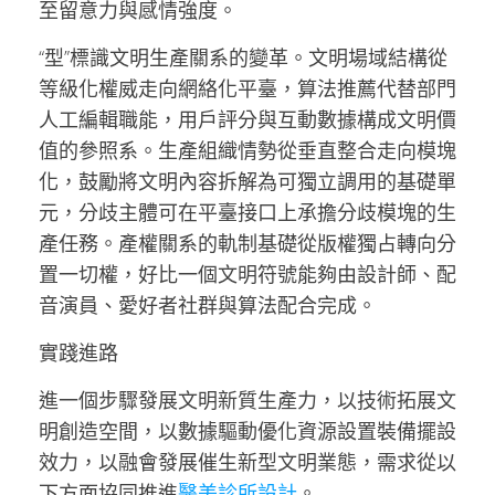
至留意力與感情強度。
“型”標識文明生產關系的變革。文明場域結構從
等級化權威走向網絡化平臺，算法推薦代替部門
人工編輯職能，用戶評分與互動數據構成文明價
值的參照系。生產組織情勢從垂直整合走向模塊
化，鼓勵將文明內容拆解為可獨立調用的基礎單
元，分歧主體可在平臺接口上承擔分歧模塊的生
產任務。產權關系的軌制基礎從版權獨占轉向分
置一切權，好比一個文明符號能夠由設計師、配
音演員、愛好者社群與算法配合完成。
實踐進路
進一個步驟發展文明新質生產力，以技術拓展文
明創造空間，以數據驅動優化資源設置裝備擺設
效力，以融會發展催生新型文明業態，需求從以
下方面協同推進
醫美診所設計
。