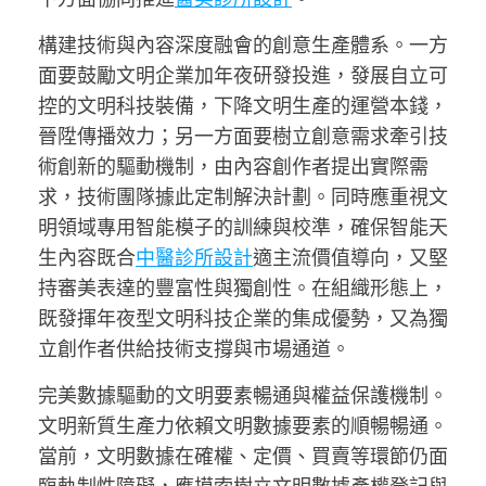
構建技術與內容深度融會的創意生產體系。一方
面要鼓勵文明企業加年夜研發投進，發展自立可
控的文明科技裝備，下降文明生產的運營本錢，
晉陞傳播效力；另一方面要樹立創意需求牽引技
術創新的驅動機制，由內容創作者提出實際需
求，技術團隊據此定制解決計劃。同時應重視文
明領域專用智能模子的訓練與校準，確保智能天
生內容既合
中醫診所設計
適主流價值導向，又堅
持審美表達的豐富性與獨創性。在組織形態上，
既發揮年夜型文明科技企業的集成優勢，又為獨
立創作者供給技術支撐與市場通道。
完美數據驅動的文明要素暢通與權益保護機制。
文明新質生產力依賴文明數據要素的順暢暢通。
當前，文明數據在確權、定價、買賣等環節仍面