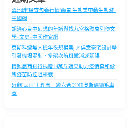
滇池畔“繪查包養行情”綠景 生態美帶動生態游_
中國網
胡適心目中幻想的年譜與找九宮格聚會列傳文
學–文史–中國作家網
莫斯科遭無人機年夜規模襲JIUYI俱意豪宅設計擊
引發機場混亂，多架次航班撤消或延誤
博興農商銀行捐贈1.4萬斤蔬菜助力疫情森和診
所疫苗防控阻擊戰
近觀“兩山”丨理念一變六合OSDER奧斯德德系車
寬