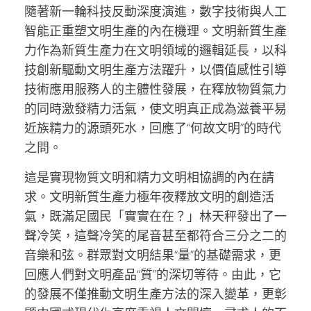
隨著新一輪科技反動深度演進，數字技術與人工
智能正重塑文明生產的內在機理。文明新質生產
力作為新質生產力在文明領域的邏輯延長，以科
技創新驅動文明生產方法躍升，以價值感性引導
技術應用服務人的主體性發展，在釋放物質氣力
的同時激發精力活氣，使文明真正成為滋養平易
近族精力的源頭死水，回應了“何故文明”的時代
之問。
這是實現物質文明和精力文明相協調的內在請
求。文明新質生產力極年夜釋放文明的創造活
氣，既滿足國民「實實在在？」林天秤發出了一
聲冷笑，這聲冷笑的尾音甚至都符合三分之二的
音樂和弦。群眾對文明結果“量”的基礎需求，更
回應人們對文明產品“質”的深切等待。由此，它
的發展不僅推動文明生產方法的深入變革，更彰