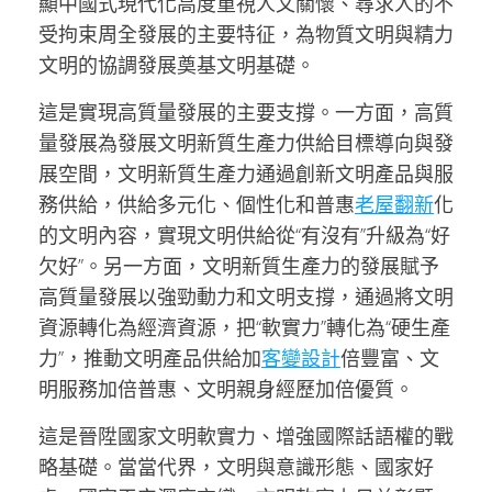
顯中國式現代化高度重視人文關懷、尋求人的不
受拘束周全發展的主要特征，為物質文明與精力
文明的協調發展奠基文明基礎。
這是實現高質量發展的主要支撐。一方面，高質
量發展為發展文明新質生產力供給目標導向與發
展空間，文明新質生產力通過創新文明產品與服
務供給，供給多元化、個性化和普惠
老屋翻新
化
的文明內容，實現文明供給從“有沒有”升級為“好
欠好”。另一方面，文明新質生產力的發展賦予
高質量發展以強勁動力和文明支撐，通過將文明
資源轉化為經濟資源，把“軟實力”轉化為“硬生產
力”，推動文明產品供給加
客變設計
倍豐富、文
明服務加倍普惠、文明親身經歷加倍優質。
這是晉陞國家文明軟實力、增強國際話語權的戰
略基礎。當當代界，文明與意識形態、國家好