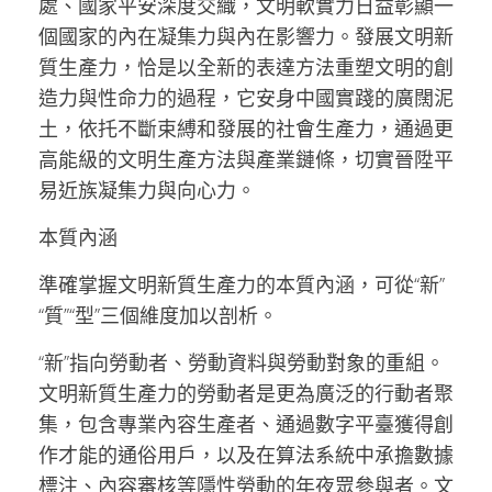
處、國家平安深度交織，文明軟實力日益彰顯一
個國家的內在凝集力與內在影響力。發展文明新
質生產力，恰是以全新的表達方法重塑文明的創
造力與性命力的過程，它安身中國實踐的廣闊泥
土，依托不斷束縛和發展的社會生產力，通過更
高能級的文明生產方法與產業鏈條，切實晉陞平
易近族凝集力與向心力。
本質內涵
準確掌握文明新質生產力的本質內涵，可從“新”
“質”“型”三個維度加以剖析。
“新”指向勞動者、勞動資料與勞動對象的重組。
文明新質生產力的勞動者是更為廣泛的行動者聚
集，包含專業內容生產者、通過數字平臺獲得創
作才能的通俗用戶，以及在算法系統中承擔數據
標注、內容審核等隱性勞動的年夜眾參與者。文