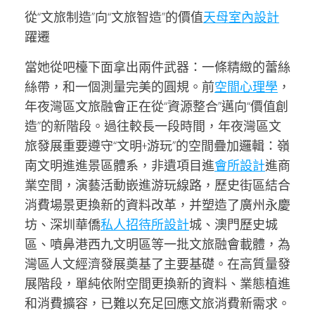
從“文旅制造”向“文旅智造”的價值
天母室內設計
躍遷
當她從吧檯下面拿出兩件武器：一條精緻的蕾絲
絲帶，和一個測量完美的圓規。前
空間心理學
，
年夜灣區文旅融會正在從“資源整合”邁向“價值創
造”的新階段。過往較長一段時間，年夜灣區文
旅發展重要遵守“文明+游玩”的空間疊加邏輯：嶺
南文明進進景區體系，非遺項目進
會所設計
進商
業空間，演藝活動嵌進游玩線路，歷史街區結合
消費場景更換新的資料改革，并塑造了廣州永慶
坊、深圳華僑
私人招待所設計
城、澳門歷史城
區、噴鼻港西九文明區等一批文旅融會載體，為
灣區人文經濟發展奠基了主要基礎。在高質量發
展階段，單純依附空間更換新的資料、業態植進
和消費擴容，已難以充足回應文旅消費新需求。