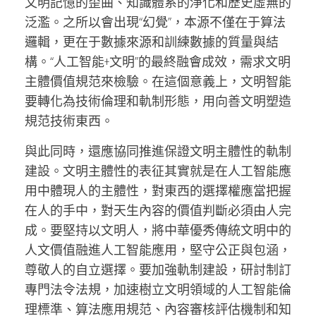
文明記憶的歪曲、知識體系的淨化和歷史虛無的
泛濫。之所以會出現“幻覺”，本源不僅在于算法
邏輯，更在于數據來源和訓練數據的質量與結
構。“人工智能+文明”的最終融會成效，需求文明
主體價值規范來檢驗。在這個意義上，文明智能
要轉化為技術倫理和軌制形態，用向善文明塑造
規范技術東西。
與此同時，還應協同推進保證文明主體性的軌制
建設。文明主體性的表征其實就是在人工智能應
用中體現人的主體性，對東西的選擇權應當把握
在人的手中，對天生內容的價值判斷必須由人完
成。要堅持以文明人，將中華優秀傳統文明中的
人文價值融進人工智能應用，堅守公正與包涵，
尊敬人的自立選擇。要加強軌制建設，研討制訂
專門法令法規，加速樹立文明領域的人工智能倫
理標準、算法應用規范、內容審核評估機制和知