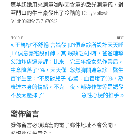
速拿起她用來測量咖啡因含量的激光測量儀，對
著門口的牛土豪發出了冷酷的 TC:jiuyi9follow8
6a1db0360f9d75.71670942
文
Previous
PREVIOUS
NEXT
Next
王鶴棣“不舒暢”言論發
JIUYI俱意診所設計天天睡
章
Post
Post
JIUYI俱意豪宅設計酵，其
眠缺乏6小時，爸爸輔導
導
父油炸店遭差評：比來
完三年級女兒作業后，
覽
生意降落了40%，天天僅
忽然胸悶進急診！醫生
百單生意，“不反對兒子
心驚：血管堵了99%，熬
表達本身的情緒，不克
夜、輔導作業等是誘發
不及太壓抑了”
急性心梗的推手
發佈留言
發佈留言必須填寫的電子郵件地址不會公開。
必填欄位標示為
*