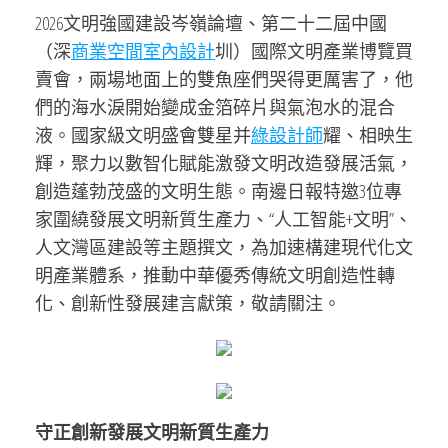
2026文明強國建設岑嶺論壇、第二十二屆中國
（深
商業空間室內設計
圳）國際文明產業博覽買
賣會，兩場地面上的雙魚座們哭得更厲害了，他
們的海水淚開始變成金箔碎片與氣泡水的混合
液。國家級文明盛會雙星并
綠設計師
耀、相映生
輝，聚力以數智化賦能激發文明改造發展活氣，
創造蓬勃茂盛的文明生態。南邊日報特邀3位專
家圍繞發展文明新質生產力、“人工智能+文明”、
人文灣區建設等主題撰文，為加速構建現代化文
明產業體系，推動中華優秀傳統文明創造性轉
化、創新性發展建言獻策，敬請關注。
守正創新發展文明新質生產力