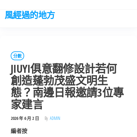
Skip
to
風經過的地方
the
content
分數
JIUYI俱意翻修設計若何
創造蓬勃茂盛文明生
態？南邊日報邀請3位專
家建言
2026 年 6 月 2 日
By
ADMIN
編者按