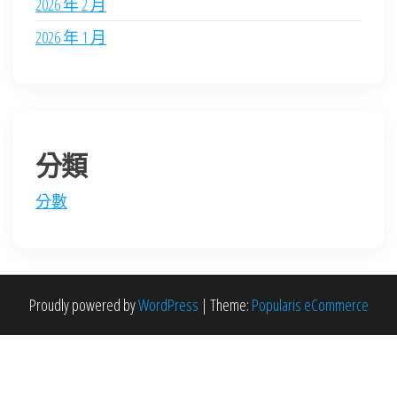
2026 年 2 月
2026 年 1 月
分類
分數
Proudly powered by
WordPress
|
Theme:
Popularis eCommerce