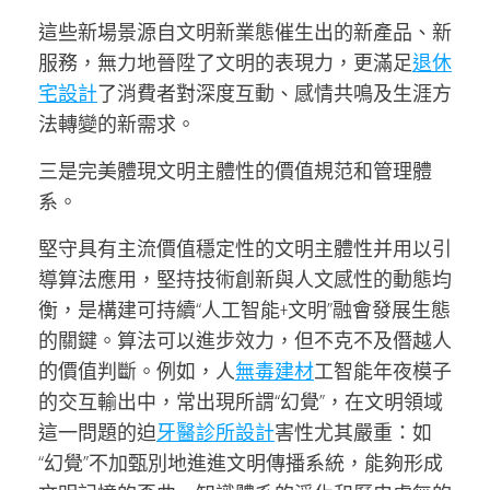
這些新場景源自文明新業態催生出的新產品、新
服務，無力地晉陞了文明的表現力，更滿足
退休
宅設計
了消費者對深度互動、感情共鳴及生涯方
法轉變的新需求。
三是完美體現文明主體性的價值規范和管理體
系。
堅守具有主流價值穩定性的文明主體性并用以引
導算法應用，堅持技術創新與人文感性的動態均
衡，是構建可持續“人工智能+文明”融會發展生態
的關鍵。算法可以進步效力，但不克不及僭越人
的價值判斷。例如，人
無毒建材
工智能年夜模子
的交互輸出中，常出現所謂“幻覺”，在文明領域
這一問題的迫
牙醫診所設計
害性尤其嚴重：如
“幻覺”不加甄別地進進文明傳播系統，能夠形成