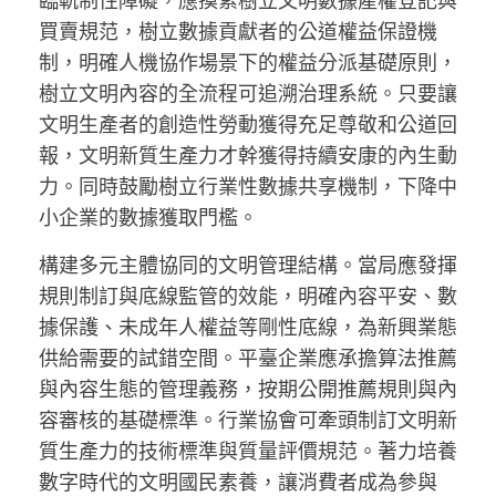
臨軌制性障礙，應摸索樹立文明數據產權登記與
買賣規范，樹立數據貢獻者的公道權益保證機
制，明確人機協作場景下的權益分派基礎原則，
樹立文明內容的全流程可追溯治理系統。只要讓
文明生產者的創造性勞動獲得充足尊敬和公道回
報，文明新質生產力才幹獲得持續安康的內生動
力。同時鼓勵樹立行業性數據共享機制，下降中
小企業的數據獲取門檻。
構建多元主體協同的文明管理結構。當局應發揮
規則制訂與底線監管的效能，明確內容平安、數
據保護、未成年人權益等剛性底線，為新興業態
供給需要的試錯空間。平臺企業應承擔算法推薦
與內容生態的管理義務，按期公開推薦規則與內
容審核的基礎標準。行業協會可牽頭制訂文明新
質生產力的技術標準與質量評價規范。著力培養
數字時代的文明國民素養，讓消費者成為參與