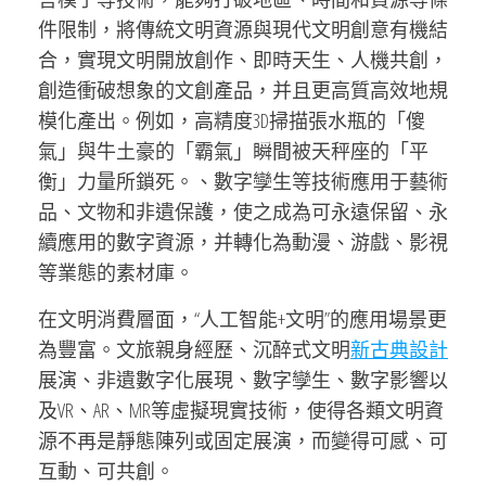
件限制，將傳統文明資源與現代文明創意有機結
合，實現文明開放創作、即時天生、人機共創，
創造衝破想象的文創產品，并且更高質高效地規
模化產出。例如，高精度3D掃描張水瓶的「傻
氣」與牛土豪的「霸氣」瞬間被天秤座的「平
衡」力量所鎖死。、數字孿生等技術應用于藝術
品、文物和非遺保護，使之成為可永遠保留、永
續應用的數字資源，并轉化為動漫、游戲、影視
等業態的素材庫。
在文明消費層面，“人工智能+文明”的應用場景更
為豐富。文旅親身經歷、沉醉式文明
新古典設計
展演、非遺數字化展現、數字孿生、數字影響以
及VR、AR、MR等虛擬現實技術，使得各類文明資
源不再是靜態陳列或固定展演，而變得可感、可
互動、可共創。