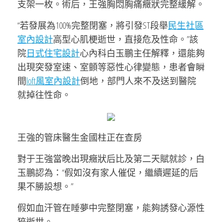
支架一枚。術后，王強胸悶胸痛癥狀完整緩解。
“若發展為100%完整閉塞，將引發ST段舉
民生社區
室內設計
高型心肌梗逝世，直接危及性命。”該
院
日式住宅設計
心內科白玉鵬主任解釋，還能夠
出現突發室速、室顫等惡性心律變態，患者會瞬
間
loft風室內設計
倒地，部門人來不及送到醫院
就掉往性命。
王強的管床醫生金國柱正在查房
對于王強當晚出現癥狀后比及第二天賦就診，白
玉鵬認為：“假如沒有家人催促，繼續遲延的后
果不勝設想。”
假如血汗管在睡夢中完整閉塞，能夠誘發心源性
猝逝世。