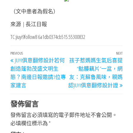
（文中患者為假名）
來源 | 長江日報
TC:jiuyi9follow8 6a1db0374cb515.55300832
文
Previous
PREVIOUS
NEXT
Next
JIUYI俱意翻修設計若何
孩子惹媽媽生氣后喜提
章
Post
Post
創造蓬勃茂盛文明生
“骷髏藕片”一盆，網
導
態？南邊日報邀請3位專
友：克蘇魯風味，親媽
覽
家建言
認JIUYI俱意翻修設計證
發佈留言
發佈留言必須填寫的電子郵件地址不會公開。
必填欄位標示為
*