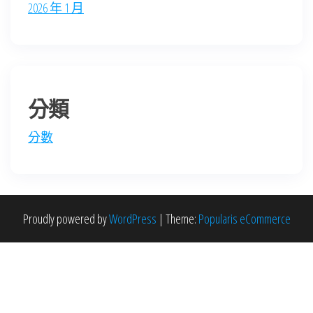
2026 年 1 月
分類
分數
Proudly powered by
WordPress
|
Theme:
Popularis eCommerce