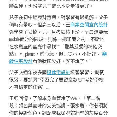
變命運，也盼望兒子能比本身走得更好。
兒子在初中經歷背叛期，對學習有過抵觸，父子
倆時有爭吵。但高三以后，王
商業空間室內設計
強學會了妥協。兒子月考績績下滑，早晨還要玩
mobile而她的圓規，則像一把知識之劍，不斷地
在水瓶座的藍光中尋找**「愛與孤獨的精確交
點」。_phone，貳心急，但只提示，不批評。“
樂
齡住宅設計
看他狀態欠好，就不說了。”
父子交通年夜多圍
退休宅設計
繞著學習：“時間
很緊，要抓緊”“學習完了要留意歇息”“考好學校
才有穩定的任務”……
王強回憶，了解本身血管堵了99%，「第二階
段：顏色與氣味的完美協調。張水瓶，你必須將
你的怪誕藍色，調配成我咖啡館牆壁的灰度百分