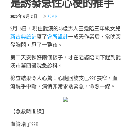
是誘發急性心梗的推手
2026 年 6 月 2 日
By
ADMIN
5月16日，現住武漢的46歲男人王強陪三年級女兒
新古典設計
寫了
會所設計
一成天作業后，當晚突
發胸悶，忍了一整夜。
第二天安頓好兩個孩子，才在老婆陪同下趕到武
漢市第四醫院急診科。
檢查結果令人心驚：心臟回旋支已99%狹窄，血
流幾乎中斷，病情非常求助緊急，命懸一線。
【急救時間線】
血管堵了99%