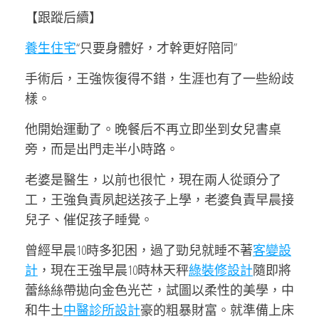
【跟蹤后續】
養生住宅
“只要身體好，才幹更好陪同”
手術后，王強恢復得不錯，生涯也有了一些紛歧
樣。
他開始運動了。晚餐后不再立即坐到女兒書桌
旁，而是出門走半小時路。
老婆是醫生，以前也很忙，現在兩人從頭分了
工，王強負責夙起送孩子上學，老婆負責早晨接
兒子、催促孩子睡覺。
曾經早晨10時多犯困，過了勁兒就睡不著
客變設
計
，現在王強早晨10時林天秤
綠裝修設計
隨即將
蕾絲絲帶拋向金色光芒，試圖以柔性的美學，中
和牛土
中醫診所設計
豪的粗暴財富。就準備上床