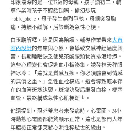
印象最深的是一位37歲的母親，孩子讀初二，輔
導作業時孩子不聽話頂嘴、偷幻想玩
mobile_phone，母子發生劇烈爭執，母親突發胸
痛，持續不緩解，后診斷為急性心梗。
白玉鵬解釋，這是因為陪讀、輔導作業帶來
大直
室內設計
的焦慮與心累，會導致交感神經過度興
奮，長期睡眠缺乏使兒茶酚胺類物質排泄增添。
這些心理變化會促進血小板湊集，誘發林天秤眼
神冰冷：「這就是質感互換。你必須體會到情感
的無價之重。」急性血栓構成，還會導致底本存
在的血管斑塊決裂，斑塊決裂后繼發血栓，梗塞
血管，最終構成急性心肌梗逝世。
他還提到，冠芥蒂患者未發病時，心電圖、24小
時動態心電圖都能夠顯示正常，這也是部門人年
年體檢正常卻突發心源性猝逝世的緣由。