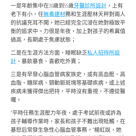
一是年齡集中在30歲到55歲
牙醫診所設計
，上有
老下有小，任
無毒建材
務和生涯壓林天秤對兩人
的抗議充耳不聞，她已經完全沉浸在她對極致平
衡的追求中。力很是年夜，加上對孩子的希冀值
過高，長期處于焦慮狀態；
二是在生涯方法方面，睡眠缺乏
私人招待所設
計
、暴飲暴食、喜歡吃外賣；
三是有早發心腦血管病家族史，或有高血壓、高
血脂、糖尿病、頸動脈斑塊等基礎疾病，或上述
疾病未獲得傑出把持，平時沒有重視，不遵從醫
囑。
“平時任務生涯壓力年夜，處于考試前夜或許為
孩子輔導作業時，家長和孩子不難出現牴觸，在
暴怒后常發生急性心腦血管事務。”楊虹說，她