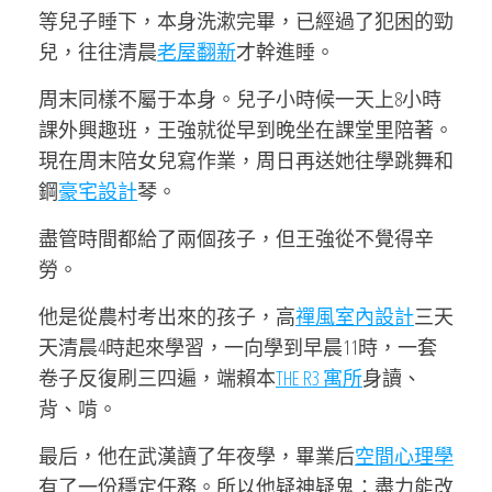
等兒子睡下，本身洗漱完畢，已經過了犯困的勁
兒，往往清晨
老屋翻新
才幹進睡。
周末同樣不屬于本身。兒子小時候一天上8小時
課外興趣班，王強就從早到晚坐在課堂里陪著。
現在周末陪女兒寫作業，周日再送她往學跳舞和
鋼
豪宅設計
琴。
盡管時間都給了兩個孩子，但王強從不覺得辛
勞。
他是從農村考出來的孩子，高
禪風室內設計
三天
天清晨4時起來學習，一向學到早晨11時，一套
卷子反復刷三四遍，端賴本
THE R3 寓所
身讀、
背、啃。
最后，他在武漢讀了年夜學，畢業后
空間心理學
有了一份穩定任務。所以他疑神疑鬼：盡力能改