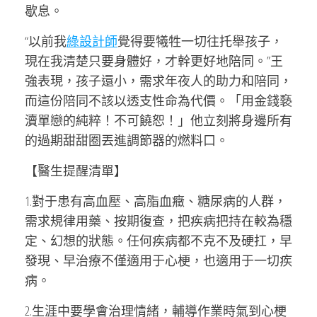
歇息。
“以前我
綠設計師
覺得要犧牲一切往托舉孩子，
現在我清楚只要身體好，才幹更好地陪同。”王
強表現，孩子還小，需求年夜人的助力和陪同，
而這份陪同不該以透支性命為代價。「用金錢褻
瀆單戀的純粹！不可饒恕！」他立刻將身邊所有
的過期甜甜圈丟進調節器的燃料口。
【醫生提醒清單】
1.對于患有高血壓、高脂血癥、糖尿病的人群，
需求規律用藥、按期復查，把疾病把持在較為穩
定、幻想的狀態。任何疾病都不克不及硬扛，早
發現、早治療不僅適用于心梗，也適用于一切疾
病。
2.生涯中要學會治理情緒，輔導作業時氣到心梗