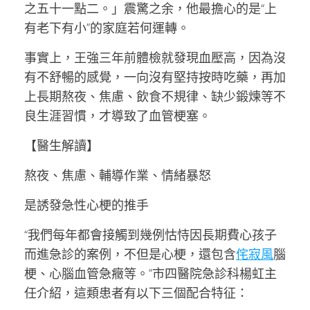
之五十一點二。」震驚之余，他最擔心的是“上
有老下有小”的家庭若何運轉。
事實上，王強三年前體檢就發現血壓高，因為沒
有不舒暢的感覺，一向沒有堅持按時吃藥，再加
上長期熬夜、焦慮、飲食不規律、缺少鍛煉等不
良生涯習慣，才導致了血管梗塞。
【醫生解讀】
熬夜、焦慮、輔導作業、情緒暴怒
是誘發急性心梗的推手
“我們每年都會接觸到幾例怙恃因長期費心孩子
而進急診的案例，不但是心梗，還包含
侘寂風
腦
梗、心腦血管急癥等。”市四醫院急診科楊虹主
任介紹，這類患者有以下三個配合特征：