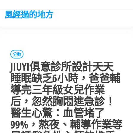
Skip
to
風經過的地方
the
content
分數
JIUYI俱意診所設計天天
睡眠缺乏6小時，爸爸輔
導完三年級女兒作業
后，忽然胸悶進急診！
醫生心驚：血管堵了
99%，熬夜、輔導作業等