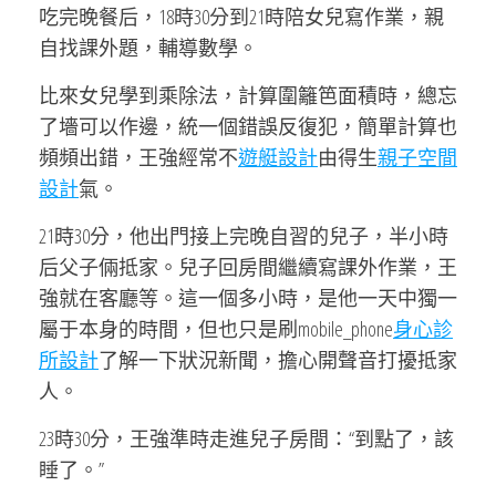
吃完晚餐后，18時30分到21時陪女兒寫作業，親
自找課外題，輔導數學。
比來女兒學到乘除法，計算圍籬笆面積時，總忘
了墻可以作邊，統一個錯誤反復犯，簡單計算也
頻頻出錯，王強經常不
遊艇設計
由得生
親子空間
設計
氣。
21時30分，他出門接上完晚自習的兒子，半小時
后父子倆抵家。兒子回房間繼續寫課外作業，王
強就在客廳等。這一個多小時，是他一天中獨一
屬于本身的時間，但也只是刷mobile_phone
身心診
所設計
了解一下狀況新聞，擔心開聲音打擾抵家
人。
23時30分，王強準時走進兒子房間：“到點了，該
睡了。”