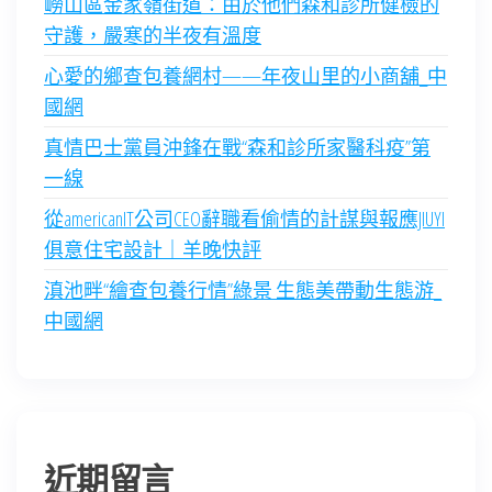
嶗山區金家嶺街道：由於他們森和診所健檢的
守護，嚴寒的半夜有溫度
心愛的鄉查包養網村——年夜山里的小商舖_中
國網
真情巴士黨員沖鋒在戰“森和診所家醫科疫”第
一線
從americanIT公司CEO辭職看偷情的計謀與報應JIUYI
俱意住宅設計｜羊晚快評
滇池畔“繪查包養行情”綠景 生態美帶動生態游_
中國網
近期留言