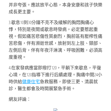
并非夸張。應該放平心態，本身安康和孩子快樂
成長更主要。
3.歇息10到30分鐘不克不及緩解的胸悶胸痛心
悸，特別是夜間或歇息時發病，必定要惹起重
視。假如痛苦悲傷性質劇烈，胸前區有壓榨性痛
苦悲傷，伴有瀕逝世感，放射到左上肢、頸部、
左側后背，伴有年夜汗淋漓、呼吸困難，必須高
度重視。
4.在家發病應當即撥打120，平躺下來歇息，平復
心境，在120指導下進行后續處理。胸痛中間24小
時供給
健康住宅
急救服務，即使三更、清晨就
診，醫生都會及時開展緊急手術。
網友評論：