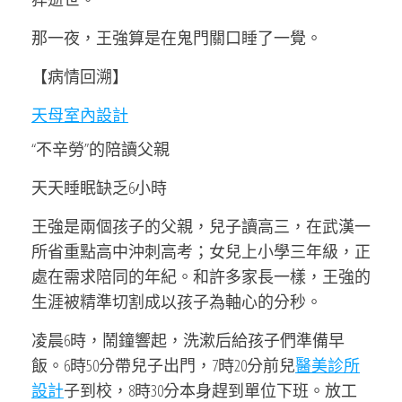
那一夜，王強算是在鬼門關口睡了一覺。
【病情回溯】
天母室內設計
“不辛勞”的陪讀父親
天天睡眠缺乏6小時
王強是兩個孩子的父親，兒子讀高三，在武漢一
所省重點高中沖刺高考；女兒上小學三年級，正
處在需求陪同的年紀。和許多家長一樣，王強的
生涯被精準切割成以孩子為軸心的分秒。
凌晨6時，鬧鐘響起，洗漱后給孩子們準備早
飯。6時50分帶兒子出門，7時20分前兒
醫美診所
設計
子到校，8時30分本身趕到單位下班。放工